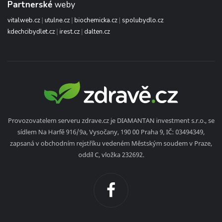
Partnerské
weby
vitalweb.cz
|
utulne.cz
|
biochemicka.cz
|
spolubydlo.cz
kdechcibydlet.cz
|
irest.cz
|
dalten.cz
Provozovatelem serveru zdrave.cz je DIAMANTAN investment s.r.o., se
sídlem Na Harfě 916/9a, Vysočany, 190 00 Praha 9, IČ: 03494349,
zapsaná v obchodním rejstříku vedeném Městským soudem v Praze,
oddíl C, vložka 232692.