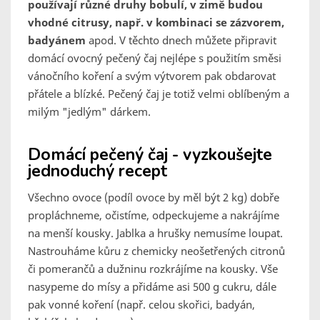
používají různé druhy bobulí, v zimě budou
vhodné citrusy, např. v kombinaci se zázvorem,
badyánem
apod. V těchto dnech můžete připravit
domácí ovocný pečený čaj nejlépe s použitím směsi
vánočního koření a svým výtvorem pak obdarovat
přátele a blízké. Pečený čaj je totiž velmi oblíbeným a
milým "jedlým" dárkem.
Domácí pečený čaj - vyzkoušejte
jednoduchý recept
Všechno ovoce (podíl ovoce by měl být 2 kg) dobře
propláchneme, očistíme, odpeckujeme a nakrájíme
na menší kousky. Jablka a hrušky nemusíme loupat.
Nastrouháme kůru z chemicky neošetřených citronů
či pomerančů a dužninu rozkrájíme na kousky. Vše
nasypeme do mísy a přidáme asi 500 g cukru, dále
pak vonné koření (např. celou skořici, badyán,