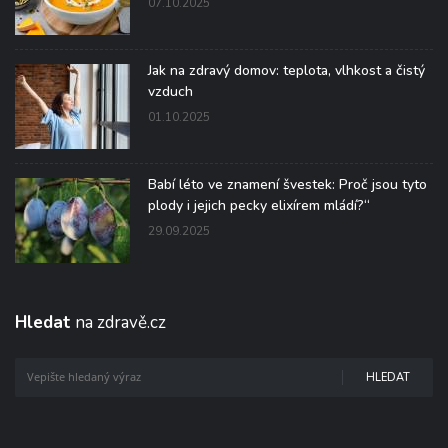
07.10.2025
Jak na zdravý domov: teplota, vlhkost a čistý
vzduch
01.10.2025
Babí léto ve znamení švestek: Proč jsou tyto
plody i jejich pecky elixírem mládí?“
29.09.2025
Hledat
na zdravě.cz
HLEDAT