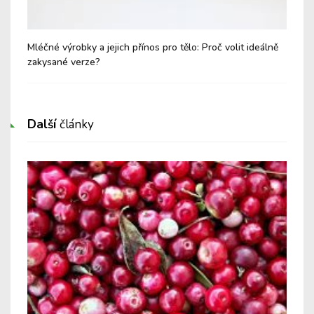
 v
Mléčné výrobky a jejich přínos pro tělo: Proč volit ideálně
Úno
zakysané verze?
pe
Další
články