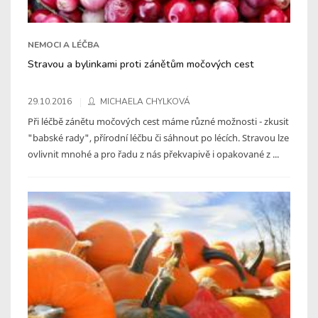
NEMOCI A LÉČBA
Stravou a bylinkami proti zánětům močových cest
29.10.2016
MICHAELA CHYLKOVÁ
Při léčbě zánětu močových cest máme různé možnosti - zkusit
"babské rady", přírodní léčbu či sáhnout po lécích. Stravou lze
ovlivnit mnohé a pro řadu z nás překvapivě i opakované z ...