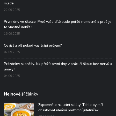
mladé
22.09.2025
První dny ve školce: Proč vaše dítě bude pořád nemocné a proč je
to vlastně dobře?
16.09.2025
Co jíst a pít pokud vás trápí průjem?
07.09.2025
Prázdniny skončily. Jak přežít první dny v práci či škole bez nervů a
únavy?
04.09.2025
Nejnovější
články
Zapomeňte na letní saláty! Tohle by měl
obsahovat ideální podzimní jídelníček