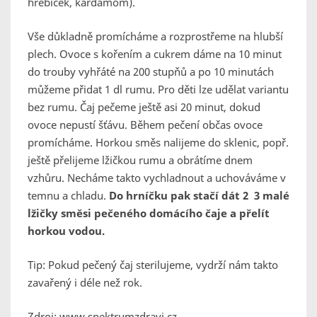
hřebíček, kardamom).
Vše důkladně promícháme a rozprostřeme na hlubší
plech. Ovoce s kořením a cukrem dáme na 10 minut
do trouby vyhřáté na 200 stupňů a po 10 minutách
můžeme přidat 1 dl rumu. Pro děti lze udělat variantu
bez rumu. Čaj pečeme ještě asi 20 minut, dokud
ovoce nepustí šťávu. Během pečení občas ovoce
promícháme. Horkou směs nalijeme do sklenic, popř.
ještě přelijeme lžičkou rumu a obrátíme dnem
vzhůru. Necháme takto vychladnout a uchováváme v
temnu a chladu.
Do hrníčku pak stačí dát 2 3 malé
lžičky směsi pečeného domácího čaje a přelít
horkou vodou.
Tip: Pokud pečený čaj sterilujeme, vydrží nám takto
zavařený i déle než rok.
Zdroj: www.spektrumzdravi.cz ,