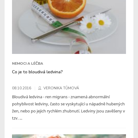
NEMOCI A LÉČBA
Co je to bloudivá ledvina?
08.10.2016
VERONIKA TŮMOVÁ
Bloudivá ledvina - ren migrans - znamená abnormální
pohyblivost ledviny, často se vyskytující u nápadně hubených
žen, nebo po jejich rychlém zhubnutí. Ledviny jsou zavěšeny v
tzv. ...