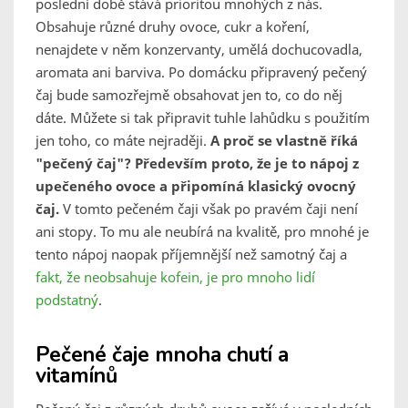
poslední době stává prioritou mnohých z nás.
Obsahuje různé druhy ovoce, cukr a koření,
nenajdete v něm konzervanty, umělá dochucovadla,
aromata ani barviva. Po domácku připravený pečený
čaj bude samozřejmě obsahovat jen to, co do něj
dáte. Můžete si tak připravit tuhle lahůdku s použitím
jen toho, co máte nejraději.
A proč se vlastně říká
"pečený čaj"? Především proto, že je to nápoj z
upečeného ovoce a připomíná klasický ovocný
čaj.
V tomto pečeném čaji však po pravém čaji není
ani stopy. To mu ale neubírá na kvalitě, pro mnohé je
tento nápoj naopak příjemnější než samotný čaj a
fakt, že neobsahuje kofein, je pro mnoho lidí
podstatný
.
Pečené čaje mnoha chutí a
vitamínů