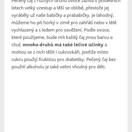
Pečený čaj z různých druhů ovoce zažívá v posledních
letech velký vzestup a těší se oblibě, přestože jej
vyráběly už naše babičky a prababičky. Je lahodný,
můžeme ho pít horký v zimě pro zahřátí nebo v létě
vychlazený a s ledem pro osvěžení. Podle ovoce,
které použijeme, bude mít každý čaj jinou barvu a
chuť,
mnoho druhů má také léčivé účinky
a
mohou se z nich těšit i cukrovkáři, jestliže místo
cukru použijí fruktózu pro diabetiky. Pečený čaj bez
použití alkoholu je také velmi vhodný pro děti.