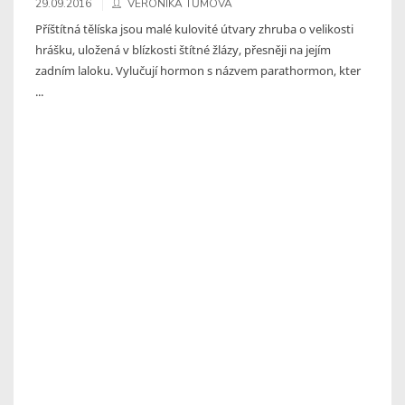
29.09.2016
VERONIKA TŮMOVÁ
Příštítná tělíska jsou malé kulovité útvary zhruba o velikosti
hrášku, uložená v blízkosti štítné žlázy, přesněji na jejím
zadním laloku. Vylučují hormon s názvem parathormon, kter
...