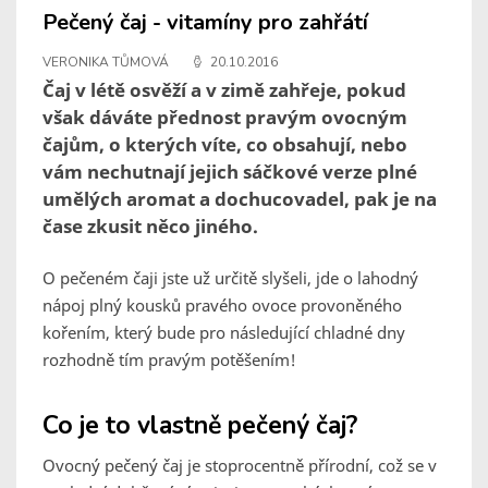
Pečený čaj - vitamíny pro zahřátí
VERONIKA TŮMOVÁ
20.10.2016
Čaj v létě osvěží a v zimě zahřeje, pokud
však dáváte přednost pravým ovocným
čajům, o kterých víte, co obsahují, nebo
vám nechutnají jejich sáčkové verze plné
umělých aromat a dochucovadel, pak je na
čase zkusit něco jiného.
O pečeném čaji jste už určitě slyšeli, jde o lahodný
nápoj plný kousků pravého ovoce provoněného
kořením, který bude pro následující chladné dny
rozhodně tím pravým potěšením!
Co je to vlastně pečený čaj?
Ovocný pečený čaj je stoprocentně přírodní, což se v