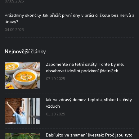
07.09.2025
Prázdniny skončily. Jak přežít první dny v práci či škole bez nervů a
únavy?
04.09.2025
Nejnovější
články
Zapomeňte na letní saláty! Tohle by měl
obsahovat ideální podzimní jídelníček
07.10.2025
Jak na zdravý domov: teplota, vlhkost a čistý
vzduch
01.10.2025
Babí léto ve znamení švestek: Proč jsou tyto