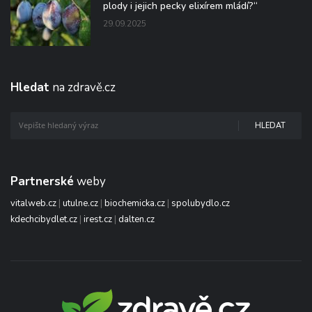
plody i jejich pecky elixírem mládí?“
29.09.2025
Hledat
na zdravě.cz
HLEDAT
Partnerské
weby
vitalweb.cz
|
utulne.cz
|
biochemicka.cz
|
spolubydlo.cz
kdechcibydlet.cz
|
irest.cz
|
dalten.cz