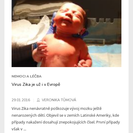
NEMOCI A LÉČBA
Virus Zika je už i v Evropě
29.01.2016
VERONIKA TŮMOVÁ
Virus Zika nenávratně poškozuje vývoj mozku ještě
nenarozených dětí. Objevil se v zemích Latinské Ameriky, kde
případy nakažení dosahují znepokojujících čísel. První případy
však v ...