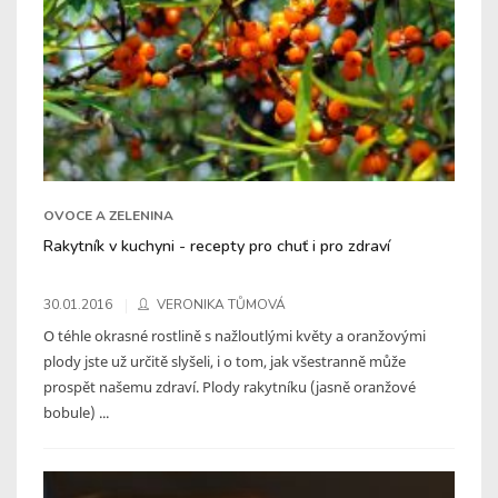
OVOCE A ZELENINA
Rakytník v kuchyni - recepty pro chuť i pro zdraví
30.01.2016
VERONIKA TŮMOVÁ
O téhle okrasné rostlině s nažloutlými květy a oranžovými
plody jste už určitě slyšeli, i o tom, jak všestranně může
prospět našemu zdraví. Plody rakytníku (jasně oranžové
bobule) ...