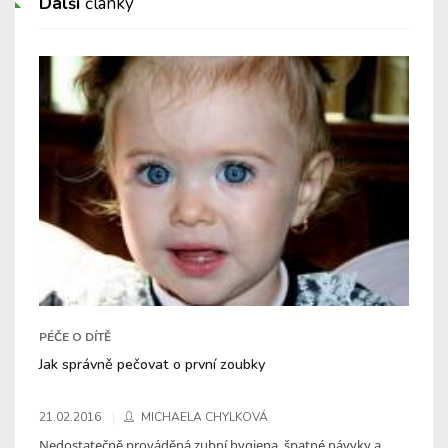
Další
články
PÉČE O DÍTĚ
Jak správně pečovat o první zoubky
21.02.2016
MICHAELA CHYLKOVÁ
Nedostatečně prováděná zubní hygiena, špatné návyky a