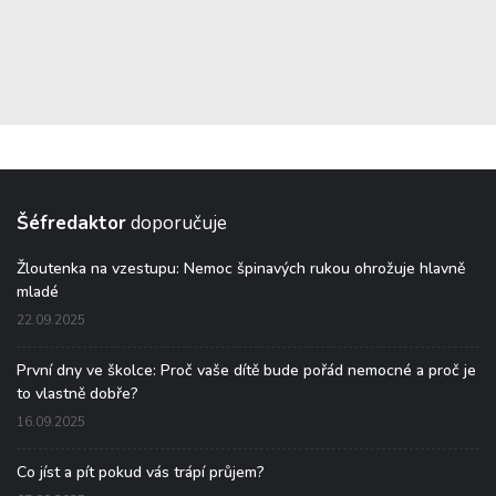
Šéfredaktor
doporučuje
Žloutenka na vzestupu: Nemoc špinavých rukou ohrožuje hlavně
mladé
22.09.2025
První dny ve školce: Proč vaše dítě bude pořád nemocné a proč je
to vlastně dobře?
16.09.2025
Co jíst a pít pokud vás trápí průjem?