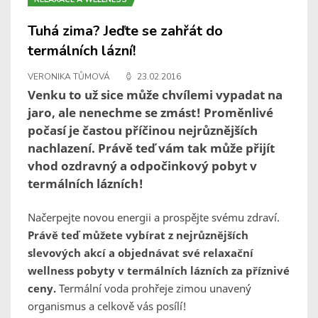
Tuhá zima? Jeďte se zahřát do
termálních lázní!
VERONIKA TŮMOVÁ
23.02.2016
Venku to už sice může chvílemi vypadat na
jaro, ale nenechme se zmást! Proměnlivé
počasí je častou příčinou nejrůznějších
nachlazení. Právě teď vám tak může přijít
vhod ozdravný a odpočinkový pobyt v
termálních lázních!
Načerpejte novou energii a prospějte svému zdraví.
Právě teď můžete vybírat z nejrůznějších
slevových akcí a objednávat své relaxační
wellness pobyty v termálních lázních za příznivé
ceny.
Termální voda prohřeje zimou unavený
organismus a celkově vás posílí!