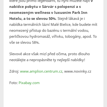
které jsou přímo legendární, tu nyní můžete najít
v
nabídce pobytu v Sárvár s polopenzí a s
neomezeným wellness v luxusním Park Inn
Hotelu, a to se slevou 50%
. Stejně lákavá je i
nabídka termálních lázní Malé Bielice, kde budete mít
neomezený přístup do bazénu s termální vodou,
perličkovou hydromasáž, vířivku, tobogány, apod. To
vše se slevou 58%.
Slevové akce však mizí před očima, proto dlouho
neotálejte a nepropásněte ty nejlepší nabídky!
Zdroj:
www.amplion.centrum.cz
, www.novinky.cz
Foto:
Pixabay.com