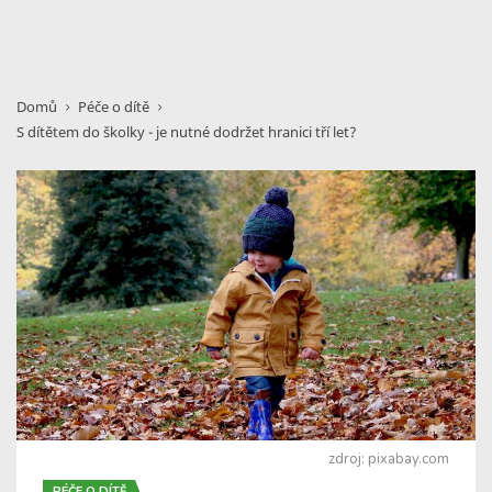
Domů
Péče o dítě
S dítětem do školky - je nutné dodržet hranici tří let?
zdroj: pixabay.com
PÉČE O DÍTĚ