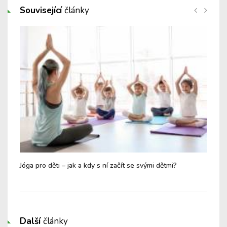
Související
články
Jóga pro děti – jak a kdy s ní začít se svými dětmi?
Kdy
k l
Další
články