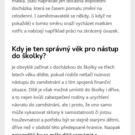
matka. Stačí například jen dočasná dopolední
docházka, která se časem pomalu změní na
celodenní. I zaměstnavatelé se někdy, (i když ne
pokaždé) v tomto směru snaží vycházet matkám
vstříc a nabízejí například práci na zkrácený úvazek.
Kdy je ten správný věk pro nástup
do školky?
Je obvyklé začínat s docházkou do školky ve třech
letech věku dítěte, pokud rodiče netlačí nutnost
nástupu do zaměstnání a s tím spojená finanční
situace. Dítě je však možné umístit do školky i dříve,
a to nejen kvůli zabezpečení rodiny a urychlení
návratu do zaměstnání, ale i proto, že ono samo
může vykazovat sklony k samostatnosti či jistou
houževnatost a potřebu být se stejně starými dětmi,
dříve než v období této předepsané hranice. Naopak
nejpozději by se mělo dítě seznámit s