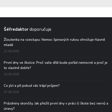
Šéfredaktor
doporučuje
Žloutenka na vzestupu: Nemoc špinavých rukou ohrožuje hlavně
mladé
22.09.2025
První dny ve školce: Proč vaše dítě bude pořád nemocné a proč je
to vlastně dobře?
16.09.2025
Co jíst a pít pokud vás trápí průjem?
07.09.2025
Prázdniny skončily. Jak přežít první dny v práci či škole bez nervů a
únavy?