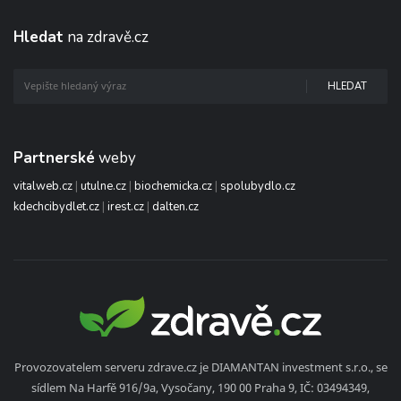
Hledat
na zdravě.cz
HLEDAT
Partnerské
weby
vitalweb.cz
|
utulne.cz
|
biochemicka.cz
|
spolubydlo.cz
kdechcibydlet.cz
|
irest.cz
|
dalten.cz
Provozovatelem serveru zdrave.cz je DIAMANTAN investment s.r.o., se
sídlem Na Harfě 916/9a, Vysočany, 190 00 Praha 9, IČ: 03494349,