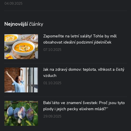
04.09.2025
Nejnovější
články
Zapomeňte na letní saláty! Tohle by měl
obsahovat ideální podzimní jídelníček
07.10.2025
Jak na zdravý domov: teplota, vlhkost a čistý
vzduch
01.10.2025
Babí léto ve znamení švestek: Proč jsou tyto
plody i jejich pecky elixírem mládí?“
29.09.2025