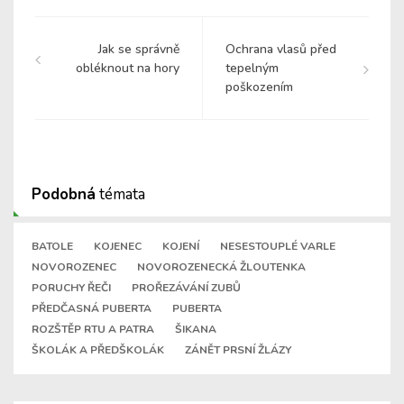
Jak se správně
Ochrana vlasů před
obléknout na hory
tepelným
poškozením
Podobná
témata
BATOLE
KOJENEC
KOJENÍ
NESESTOUPLÉ VARLE
NOVOROZENEC
NOVOROZENECKÁ ŽLOUTENKA
PORUCHY ŘEČI
PROŘEZÁVÁNÍ ZUBŮ
PŘEDČASNÁ PUBERTA
PUBERTA
ROZŠTĚP RTU A PATRA
ŠIKANA
ŠKOLÁK A PŘEDŠKOLÁK
ZÁNĚT PRSNÍ ŽLÁZY