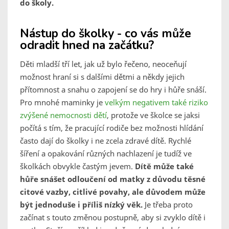
do školy.
Nástup do školky - co vás může
odradit hned na začátku?
Děti mladší tří let, jak už bylo řečeno, neoceňují
možnost hraní si s dalšími dětmi a někdy jejich
přítomnost a snahu o zapojení se do hry i hůře snáší.
Pro mnohé maminky je
velkým negativem také riziko
zvýšené nemocnosti dětí
, protože ve školce se jaksi
počítá s tím, že pracující rodiče bez možnosti hlídání
často dají do školky i ne zcela zdravé dítě. Rychlé
šíření a opakování různých nachlazení je tudíž ve
školkách obvykle častým jevem.
Dítě může také
hůře snášet odloučení od matky z důvodu těsné
citové vazby, citlivé povahy, ale důvodem může
být jednoduše i příliš nízký věk.
Je třeba proto
začínat s touto změnou postupně, aby si zvyklo dítě i