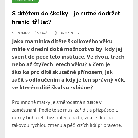
S dítětem do školky - je nutné dodržet
hranici tří let?
VERONIKA TŮMOVÁ
06.02.2016
Jako maminka dítěte školkového věku
máte v dnešní době možnost volby, kdy jej
svěřit do péče této instituce. Ve dvou, třech
nebo až čtyřech letech věku? V čem je
školka pro dítě skutečně přínosem, jak
začít s odloučením a kdy je ten správný věk,
ve kterém dítě školku zvládne?
Pro mnohé matky je směrodatná situace v
zaměstnání. Podle té se musí zařídit a přizpůsobit,
někdy bohužel i bez ohledu na to, zda je dítě na
takovou rychlou změnu a péči cizích lidí připravené.