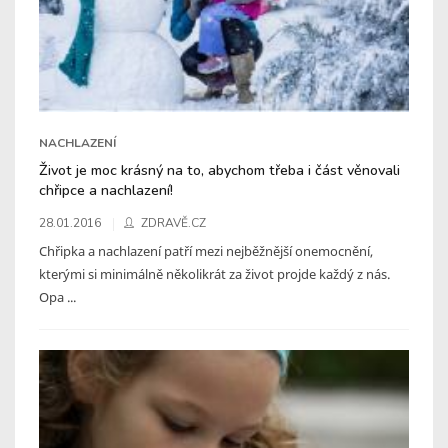
NACHLAZENÍ
Život je moc krásný na to, abychom třeba i část věnovali
chřipce a nachlazení!
28.01.2016
ZDRAVĚ.CZ
Chřipka a nachlazení patří mezi nejběžnější onemocnění,
kterými si minimálně několikrát za život projde každý z nás.
Opa ...