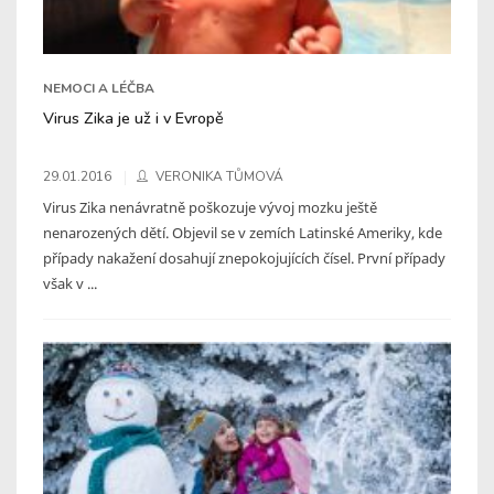
NEMOCI A LÉČBA
Virus Zika je už i v Evropě
29.01.2016
VERONIKA TŮMOVÁ
Virus Zika nenávratně poškozuje vývoj mozku ještě
nenarozených dětí. Objevil se v zemích Latinské Ameriky, kde
případy nakažení dosahují znepokojujících čísel. První případy
však v ...