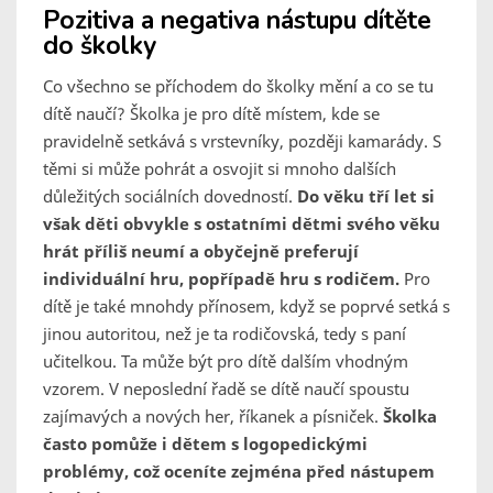
Pozitiva a negativa nástupu dítěte
do školky
Co všechno se příchodem do školky mění a co se tu
dítě naučí? Školka je pro dítě místem, kde se
pravidelně setkává s vrstevníky, později kamarády. S
těmi si může pohrát a osvojit si mnoho dalších
důležitých sociálních dovedností.
Do věku tří let si
však děti obvykle s ostatními dětmi svého věku
hrát příliš neumí a obyčejně preferují
individuální hru, popřípadě hru s rodičem.
Pro
dítě je také mnohdy přínosem, když se poprvé setká s
jinou autoritou, než je ta rodičovská, tedy s paní
učitelkou. Ta může být pro dítě dalším vhodným
vzorem. V neposlední řadě se dítě naučí spoustu
zajímavých a nových her, říkanek a písniček.
Školka
často pomůže i dětem s logopedickými
problémy, což oceníte zejména před nástupem