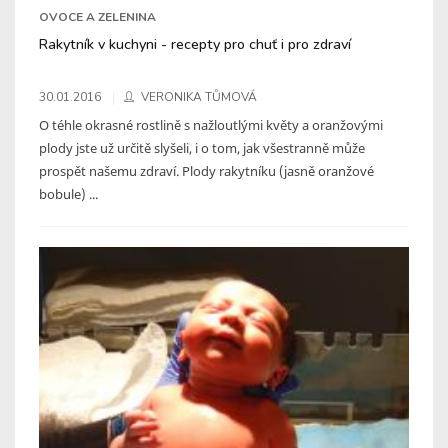
OVOCE A ZELENINA
Rakytník v kuchyni - recepty pro chuť i pro zdraví
30.01.2016
VERONIKA TŮMOVÁ
O téhle okrasné rostlině s nažloutlými květy a oranžovými
plody jste už určitě slyšeli, i o tom, jak všestranně může
prospět našemu zdraví. Plody rakytníku (jasně oranžové
bobule) ...