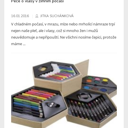
Péče o vlasy v zimním počasí
16.01.2016
JITKA SUCHÁNKOVÁ
V chladném počasí, v mrazu, mlze nebo mrholící námraze trpí
nejen naše pleť, ale i vlasy, což si mnoho žen i mužů
neuvědomuje a nepřipouští. Ne všichni nosíme čepici, protože
máme ...