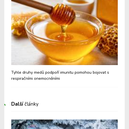
é a
Tyhle druhy medů podpoří imunitu pomohou bojovat s
Nev
respiračními onemocněními
Cu
Další
články