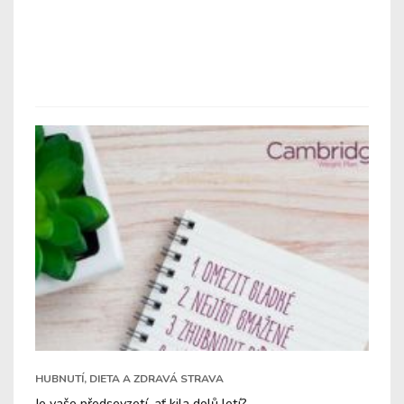
HUBNUTÍ, DIETA A ZDRAVÁ STRAVA
Je vaše předsevzetí, ať kila dolů letí?