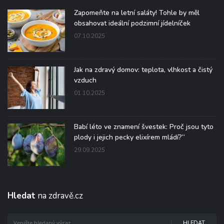
Zapomeňte na letní saláty! Tohle by měl
obsahovat ideální podzimní jídelníček
07.10.2025
Jak na zdravý domov: teplota, vlhkost a čistý
vzduch
01.10.2025
Babí léto ve znamení švestek: Proč jsou tyto
plody i jejich pecky elixírem mládí?“
29.09.2025
Hledat
na zdravě.cz
HLEDAT