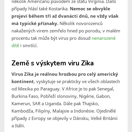
několik Američanů původem ze státu Virginia. Další
případy hlásí také Kostarika.
Nemoc se obvykle
projeví během tří až dvanácti dnů, ne vždy však
má typické příznaky.
Několik novorozenců
nakažených virem zemřelo hned po porodu, v malém
procentu tak může být virus pro dosud
nenarozené
dítě
i smrtící.
Země s výskytem viru Zika
Virus Zika je reálnou hrozbou pro celý americký
kontinent
, vyskytuje se prakticky ve všech oblastech
od Mexika po Paraguay. V Africe je to pak Senegal,
Burkina Faso, Pobřeží slonoviny, Nigérie, Gabon,
Kamerun, SAR a Uganda. Dále pak Thajsko,
Kambodža, Filipíny, Malajsie a Indonésie. Ojedinělé
případy z Evropy se objevily v Dánsku, Velké Británii
a Itálii.