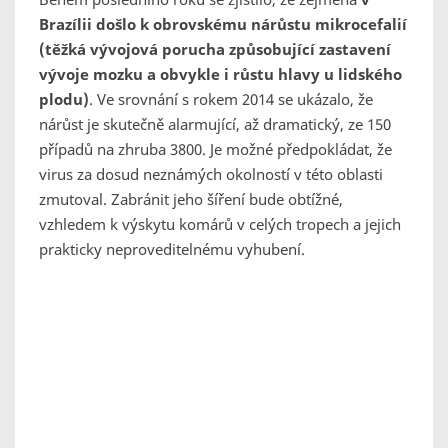
Brazílii došlo k obrovskému nárůstu mikrocefalií
(těžká vývojová porucha způsobující zastavení
vývoje mozku a obvykle i růstu hlavy u lidského
plodu)
. Ve srovnání s rokem 2014 se ukázalo, že
nárůst je skutečně alarmující, až dramatický, ze 150
případů na zhruba 3800. Je možné předpokládat, že
virus za dosud neznámých okolností v této oblasti
zmutoval. Zabránit jeho šíření bude obtížné,
vzhledem k výskytu komárů v celých tropech a jejich
prakticky neproveditelnému vyhubení.