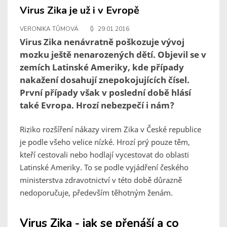
Virus Zika je už i v Evropě
VERONIKA TŮMOVÁ
29.01.2016
Virus Zika nenávratně poškozuje vývoj
mozku ještě nenarozených dětí. Objevil se v
zemích Latinské Ameriky, kde případy
nakažení dosahují znepokojujících čísel.
První případy však v poslední době hlásí
také Evropa. Hrozí nebezpečí i nám?
Riziko rozšíření nákazy virem Zika v České republice
je podle všeho velice nízké. Hrozí prý pouze těm,
kteří cestovali nebo hodlají vycestovat do oblasti
Latinské Ameriky. To se podle vyjádření českého
ministerstva zdravotnictví v této době důrazně
nedoporučuje, především těhotným ženám.
Virus Zika - jak se přenáší a co