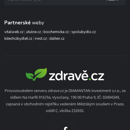
Partnerské
weby
vitalweb.cz
|
utulne.cz
|
biochemicka.cz
|
spolubydlo.cz
kdechcibydlet.cz
|
irest.cz
|
dalten.cz
Provozovatelem serveru zdrave.cz je DIAMANTAN investment s.r.o., se
sídlem Na Harfě 916/9a, Vysočany, 190 00 Praha 9, IČ: 03494349,
zapsaná v obchodním rejstříku vedeném Městským soudem v Praze,
oddíl C, vložka 232692.