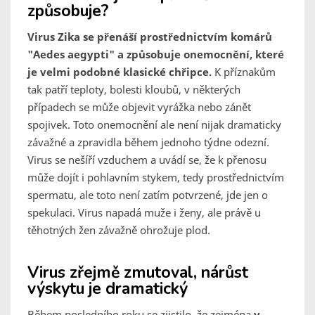
způsobuje?
Virus Zika se přenáší prostřednictvím komárů
"Aedes aegypti" a způsobuje onemocnění, které
je velmi podobné klasické chřipce.
K příznakům
tak patří teploty, bolesti kloubů, v některých
případech se může objevit vyrážka nebo zánět
spojivek. Toto onemocnění ale není nijak dramaticky
závažné a zpravidla během jednoho týdne odezní.
Virus se nešíří vzduchem a uvádí se, že k přenosu
může dojít i pohlavním stykem, tedy prostřednictvím
spermatu, ale toto není zatím potvrzené, jde jen o
spekulaci. Virus napadá muže i ženy, ale právě u
těhotných žen závažně ohrožuje plod.
Virus zřejmě zmutoval, nárůst
výskytu je dramatický
Během posledního roku se zjistilo, že zejména
v