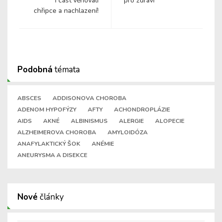
i část věnovali
pro zdraví
chřipce a nachlazení!
Podobná
témata
ABSCES
ADDISONOVA CHOROBA
ADENOM HYPOFÝZY
AFTY
ACHONDROPLÁZIE
AIDS
AKNÉ
ALBINISMUS
ALERGIE
ALOPECIE
ALZHEIMEROVA CHOROBA
AMYLOIDÓZA
ANAFYLAKTICKÝ ŠOK
ANÉMIE
ANEURYSMA A DISEKCE
Nové
články