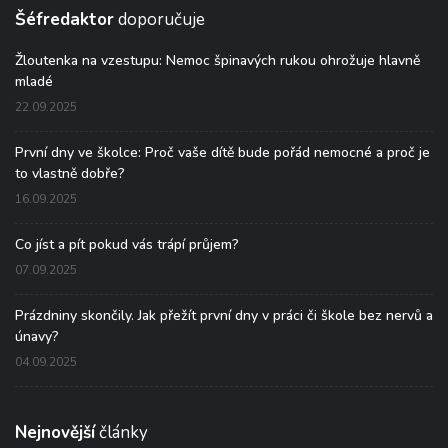
Šéfredaktor
doporučuje
Žloutenka na vzestupu: Nemoc špinavých rukou ohrožuje hlavně
mladé
22.09.2025
První dny ve školce: Proč vaše dítě bude pořád nemocné a proč je
to vlastně dobře?
16.09.2025
Co jíst a pít pokud vás trápí průjem?
07.09.2025
Prázdniny skončily. Jak přežít první dny v práci či škole bez nervů a
únavy?
04.09.2025
Nejnovější
články