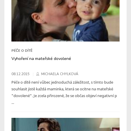
PÉČE O DÍTĚ
Vyhoření na mateřské dovolené
08.12.2015
MICHAELA CHYLKOVÁ
Péče o dítě není vůbec jednoduchá záležitost, s tímto bude
souhlasit jistě každá maminka, která se ocitne na mateřské
"dovolené". Je zcela přirozené, že se občas objeví negativní p
...