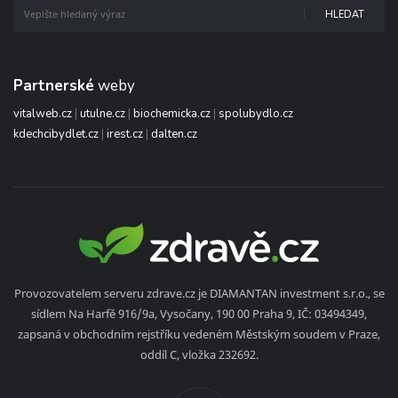
HLEDAT
Partnerské
weby
vitalweb.cz
|
utulne.cz
|
biochemicka.cz
|
spolubydlo.cz
kdechcibydlet.cz
|
irest.cz
|
dalten.cz
Provozovatelem serveru zdrave.cz je DIAMANTAN investment s.r.o., se
sídlem Na Harfě 916/9a, Vysočany, 190 00 Praha 9, IČ: 03494349,
zapsaná v obchodním rejstříku vedeném Městským soudem v Praze,
oddíl C, vložka 232692.