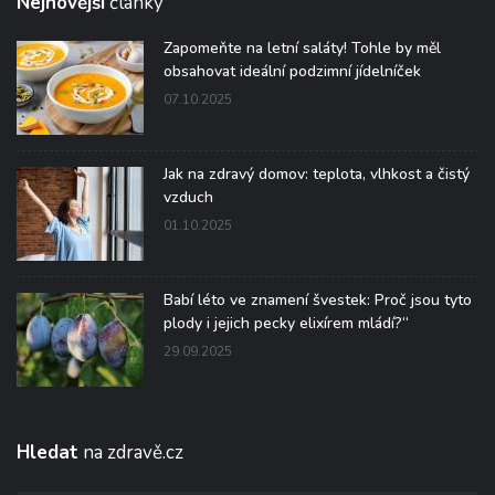
Nejnovější
články
Zapomeňte na letní saláty! Tohle by měl
obsahovat ideální podzimní jídelníček
07.10.2025
Jak na zdravý domov: teplota, vlhkost a čistý
vzduch
01.10.2025
Babí léto ve znamení švestek: Proč jsou tyto
plody i jejich pecky elixírem mládí?“
29.09.2025
Hledat
na zdravě.cz