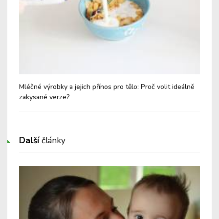
 v
Mléčné výrobky a jejich přínos pro tělo: Proč volit ideálně
Úno
zakysané verze?
pe
Další
články