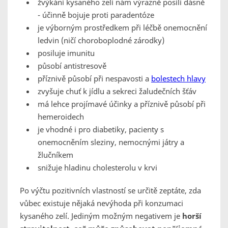
žvýkání kysaného zelí nám výrazně posílí dásně
- účinně bojuje proti paradentóze
je výborným prostředkem při léčbě onemocnění
ledvin (ničí choroboplodné zárodky)
posiluje imunitu
působí antistresově
příznivě působí při nespavosti a
bolestech hlavy
zvyšuje chuť k jídlu a sekreci žaludečních šťáv
má lehce projímavé účinky a příznivě působí při
hemeroidech
je vhodné i pro diabetiky, pacienty s
onemocněním sleziny, nemocnými játry a
žlučníkem
snižuje hladinu cholesterolu v krvi
Po výčtu pozitivních vlastností se určitě zeptáte, zda
vůbec existuje nějaká nevýhoda při konzumaci
kysaného zelí. Jediným možným negativem je
horší