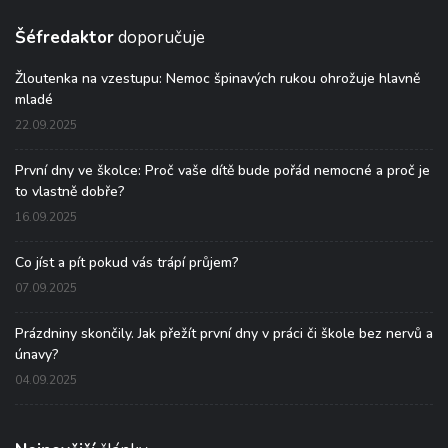
Šéfredaktor
doporučuje
Žloutenka na vzestupu: Nemoc špinavých rukou ohrožuje hlavně
mladé
22.09.2025
První dny ve školce: Proč vaše dítě bude pořád nemocné a proč je
to vlastně dobře?
16.09.2025
Co jíst a pít pokud vás trápí průjem?
07.09.2025
Prázdniny skončily. Jak přežít první dny v práci či škole bez nervů a
únavy?
04.09.2025