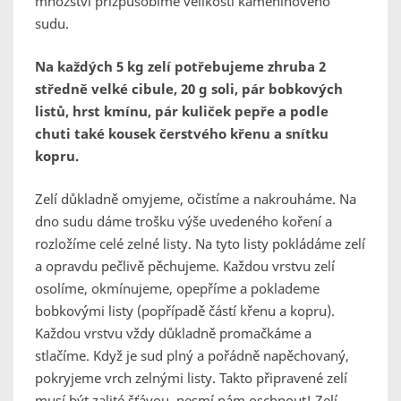
množství přízpůsobíme velikosti kameninového
sudu.
Na každých 5 kg zelí potřebujeme zhruba 2
středně velké cibule, 20 g soli, pár bobkových
listů, hrst kmínu, pár kuliček pepře a podle
chuti také kousek čerstvého křenu a snítku
kopru.
Zelí důkladně omyjeme, očistíme a nakrouháme. Na
dno sudu dáme trošku výše uvedeného koření a
rozložíme celé zelné listy. Na tyto listy pokládáme zelí
a opravdu pečlivě pěchujeme. Každou vrstvu zelí
osolíme, okmínujeme, opepříme a poklademe
bobkovými listy (popřípadě částí křenu a kopru).
Každou vrstvu vždy důkladně promačkáme a
stlačíme. Když je sud plný a pořádně napěchovaný,
pokryjeme vrch zelnými listy. Takto připravené zelí
musí být zalité šťávou, nesmí nám oschnout! Zelí