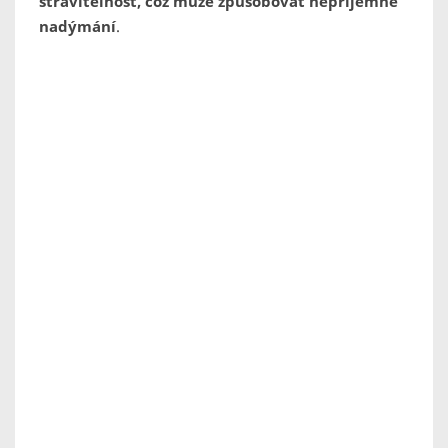
stravitelnost, což může způsobovat nepříjemné
nadýmání
.