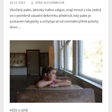
02.11.2015
JITKA SUCHÁNKOVÁ
Vbočený palec, latinsky hallux valgus, znají mnozí z nás. Jedná
se o poměrně zásadní deformitu přednoží, kdy palec je
postaven netypicky a uchyluje se od normální přímé polohy
dovn ...
PÉČE O DÍTĚ