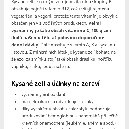
Kysané zelí je cenným zdrojem vitamínu skupiny B,
obsahuje hojně i vitamín B12, což uvítají zejména
vegetariáni a vegani, protože tento vitamín je obvykle
obsažen jen v živočišných produktech.
Velmi
významný je také obsah vitamínu C, 100 g zelí
dodá našemu tělu až polovinu doporučené
denní dávky.
Dále obsahuje vitamín A, K a kyselinu
listovou. Z minerálních látek je kysané zelí bohaté na
železo, za zmínku stojí také obsah draslíku, hořčíku,
vápníku, zinku, jódu a selenu.
Kysané zelí a účinky na zdraví
významný antioxidant
má detoxikační a odvodňující účinky
díky vysokému obsahu chlorofylu podporuje
produkování hemoglobinu - napomáhá při léčbě
krevních onemocnění (leukémie, anémie apod.)