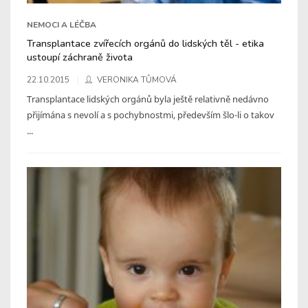
NEMOCI A LÉČBA
Transplantace zvířecích orgánů do lidských těl - etika
ustoupí záchraně života
22.10.2015
VERONIKA TŮMOVÁ
Transplantace lidských orgánů byla ještě relativně nedávno
přijímána s nevolí a s pochybnostmi, především šlo-li o takov
...