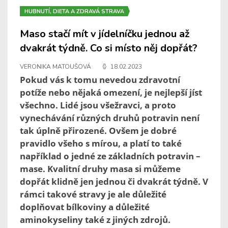
HUBNUTÍ, DIETA A ZDRAVÁ STRAVA
Maso stačí mít v jídelníčku jednou až
dvakrát týdně. Co si místo něj dopřát?
VERONIKA MATOUŠOVÁ
18.02.2023
Pokud vás k tomu nevedou zdravotní
potíže nebo nějaká omezení, je nejlepší jíst
všechno. Lidé jsou všežravci, a proto
vynechávání různých druhů potravin není
tak úplně přirozené. Ovšem je dobré
pravidlo všeho s mírou, a platí to také
například o jedné ze základních potravin –
mase. Kvalitní druhy masa si můžeme
dopřát klidně jen jednou či dvakrát týdně. V
rámci takové stravy je ale důležité
doplňovat bílkoviny a důležité
aminokyseliny také z jiných zdrojů.