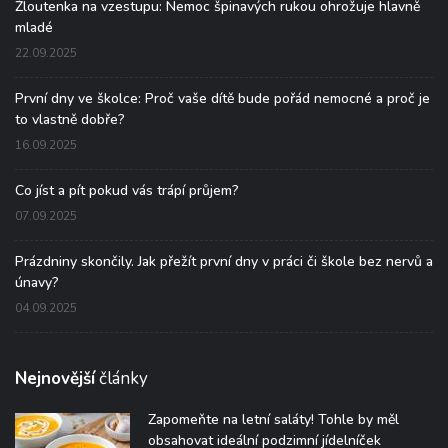
Žloutenka na vzestupu: Nemoc špinavých rukou ohrožuje hlavně
mladé
22.09.2025
První dny ve školce: Proč vaše dítě bude pořád nemocné a proč je
to vlastně dobře?
16.09.2025
Co jíst a pít pokud vás trápí průjem?
07.09.2025
Prázdniny skončily. Jak přežít první dny v práci či škole bez nervů a
únavy?
04.09.2025
Nejnovější
články
Zapomeňte na letní saláty! Tohle by měl
obsahovat ideální podzimní jídelníček