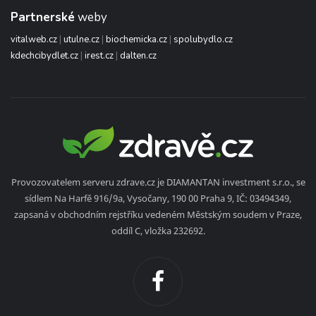
Partnerské
weby
vitalweb.cz
|
utulne.cz
|
biochemicka.cz
|
spolubydlo.cz
kdechcibydlet.cz
|
irest.cz
|
dalten.cz
Provozovatelem serveru zdrave.cz je DIAMANTAN investment s.r.o., se
sídlem Na Harfě 916/9a, Vysočany, 190 00 Praha 9, IČ: 03494349,
zapsaná v obchodním rejstříku vedeném Městským soudem v Praze,
oddíl C, vložka 232692.