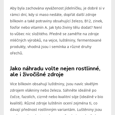
Aby byla zachována vyváženost jídelníčku, je dobré si v
rámci dní, kdy si maso nedáte, dopřát další zdroje
bílkovin a také potraviny obsahující železo, B12, zinek,
fosfor nebo vitamín A. Jak tyto živiny tělu dodat? Není
to vůbec nic složitého. Předně se zaměřte na zdroje
mléčných výrobků, na vejce, luštěniny, fermentované
produkty, vhodná jsou i semínka a různé druhy
ořechů.
Jako náhradu volte nejen rostlinné,
ale i živočišné zdroje
Více bílkovin obsahují luštěniny, jsou navíc skvělým
zdrojem vlákniny nebo železa. Sáhněte ideálně po
čočce, fazolích, cizrně nebo kvalitní sóje (ideálně v bio
kvalitě). Různé zdroje luštěnin ocení zejména ti, co
dávají přednost rostlinným variantám. Luštěniny jsou