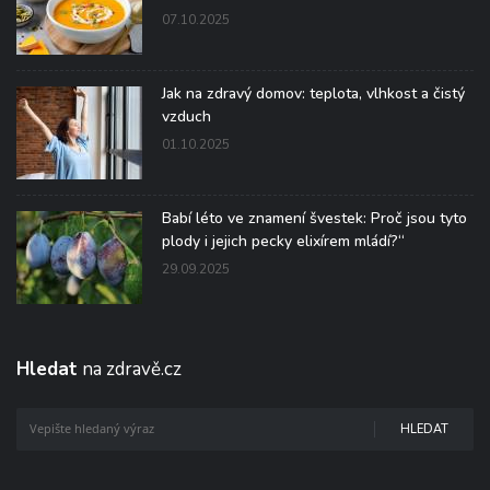
07.10.2025
Jak na zdravý domov: teplota, vlhkost a čistý
vzduch
01.10.2025
Babí léto ve znamení švestek: Proč jsou tyto
plody i jejich pecky elixírem mládí?“
29.09.2025
Hledat
na zdravě.cz
HLEDAT