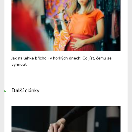
Jak na lehké břicho i v horkých dnech: Co jíst, čemu se
Chy
vyhnout
Další
články