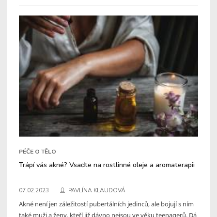
PÉČE O TĚLO
Trápí vás akné? Vsaďte na rostlinné oleje a aromaterapii
07.02.2023
PAVLÍNA KLAUDOVÁ
Akné není jen záležitostí pubertálních jedinců, ale bojují s ním
také muži a ženy, kteří již dávno nejsou ve věku teenagerů. Dá