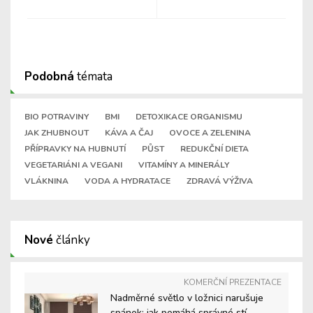
Podobná
témata
BIO POTRAVINY
BMI
DETOXIKACE ORGANISMU
JAK ZHUBNOUT
KÁVA A ČAJ
OVOCE A ZELENINA
PŘÍPRAVKY NA HUBNUTÍ
PŮST
REDUKČNÍ DIETA
VEGETARIÁNI A VEGANI
VITAMÍNY A MINERÁLY
VLÁKNINA
VODA A HYDRATACE
ZDRAVÁ VÝŽIVA
Nové
články
KOMERČNÍ PREZENTACE
Nadměrné světlo v ložnici narušuje
spánek: jak pomáhá správné stí ...