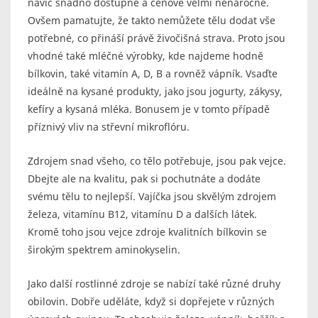
navíc snadno dostupné a cenově velmi nenáročné.
Ovšem pamatujte, že takto nemůžete tělu dodat vše
potřebné, co přináší právě živočišná strava. Proto jsou
vhodné také mléčné výrobky, kde najdeme hodně
bílkovin, také vitamín A, D, B a rovněž vápník. Vsaďte
ideálně na kysané produkty, jako jsou jogurty, zákysy,
kefíry a kysaná mléka. Bonusem je v tomto případě
příznivý vliv na střevní mikroflóru.
Zdrojem snad všeho, co tělo potřebuje, jsou pak vejce.
Dbejte ale na kvalitu, pak si pochutnáte a dodáte
svému tělu to nejlepší. Vajíčka jsou skvělým zdrojem
železa, vitamínu B12, vitamínu D a dalších látek.
Kromě toho jsou vejce zdroje kvalitních bílkovin se
širokým spektrem aminokyselin.
Jako další rostlinné zdroje se nabízí také různé druhy
obilovin. Dobře uděláte, když si dopřejete v různých