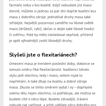
farmáře nebo v bio kvalitě. Když nebudete jíst maso
denně, můžete si jednou za pár dní dopřát kvalitní kus
masa z dobrého zdroje. Jednotlivé druhy masa také
střídejte. Největší pozornost zaměřte na libové světlé
maso (drůbeží, rybí), občas si dejte také libové hovězí
či zvěřinu. Poté by mělo následovat vepřové, přičemž
je opět výhodnější zvolit libovější druhy.
Slyšeli jste o flexitariánech?
Omezení masa je trendem poslední doby, dokonce se
tomuto směru říká flexitariánství. Nadšenci tohoto
stylu jedí všechno, tedy i maso, ovšem nijak to
nepřehání. A také dbají na kvalitu a dobré zdroje
masa. Zkuste se tímto směrem vydat i vy – dopřejete
svému tělu nejen všechno, co potřebuje, ale možná se
budete cítit o něco lépe. Budete zdravější, trávení
nebude tak zatížené, a ještě uděláte něco dobrého pro