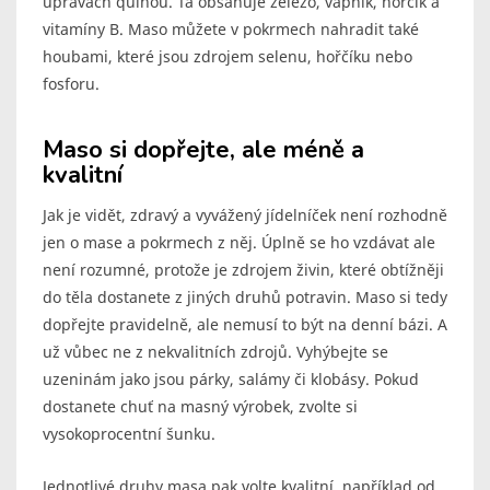
úpravách quinou. Ta obsahuje železo, vápník, hořčík a
vitamíny B. Maso můžete v pokrmech nahradit také
houbami, které jsou zdrojem selenu, hořčíku nebo
fosforu.
Maso si dopřejte, ale méně a
kvalitní
Jak je vidět, zdravý a vyvážený jídelníček není rozhodně
jen o mase a pokrmech z něj. Úplně se ho vzdávat ale
není rozumné, protože je zdrojem živin, které obtížněji
do těla dostanete z jiných druhů potravin. Maso si tedy
dopřejte pravidelně, ale nemusí to být na denní bázi. A
už vůbec ne z nekvalitních zdrojů. Vyhýbejte se
uzeninám jako jsou párky, salámy či klobásy. Pokud
dostanete chuť na masný výrobek, zvolte si
vysokoprocentní šunku.
Jednotlivé druhy masa pak volte kvalitní, například od