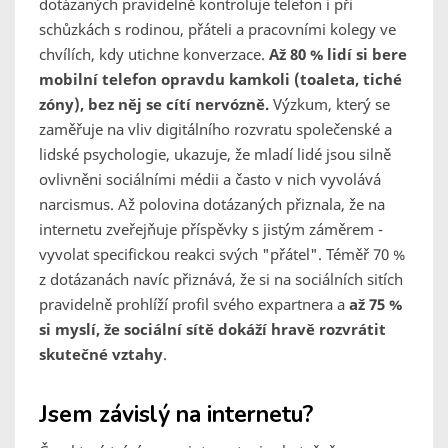
dotázaných pravidelně kontroluje telefon i při
schůzkách s rodinou, přáteli a pracovními kolegy ve
chvílích, kdy utichne konverzace.
Až 80 % lidí si bere
mobilní telefon opravdu kamkoli (toaleta, tiché
zóny), bez něj se cítí nervózně.
Výzkum, který se
zaměřuje na vliv digitálního rozvratu společenské a
lidské psychologie, ukazuje, že mladí lidé jsou silně
ovlivněni sociálními médii a často v nich vyvolává
narcismus. Až polovina dotázaných přiznala, že na
internetu zveřejňuje příspěvky s jistým záměrem -
vyvolat specifickou reakci svých "přátel". Téměř 70 %
z dotázanách navíc přiznává, že si na sociálních sitích
pravidelně prohlíží profil svého expartnera a
až 75 %
si myslí, že sociální sítě dokáží hravě rozvrátit
skutečné vztahy
.
Jsem závislý na internetu?