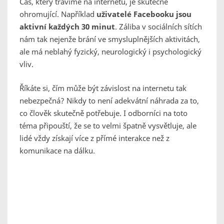
Čas, který trávíme na internetu, je skutečně
ohromující. Například
uživatelé Facebooku jsou
aktivní každých 30 minut
. Záliba v sociálních sítích
nám tak nejenže brání ve smysluplnějších aktivitách,
ale má neblahý fyzický, neurologický i psychologický
vliv.
Říkáte si, čím může být závislost na internetu tak
nebezpečná? Nikdy to není adekvátní náhrada za to,
co člověk skutečně potřebuje. I odborníci na toto
téma připouští, že se to velmi špatně vysvětluje, ale
lidé vždy získají více z přímé interakce než z
komunikace na dálku.