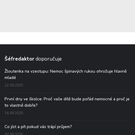
Šéfredaktor
doporučuje
Žloutenka na vzestupu: Nemoc špinavých rukou ohrožuje hlavně
mladé
22.09.2025
První dny ve školce: Proč vaše dítě bude pořád nemocné a proč je
to vlastně dobře?
16.09.2025
Co jíst a pít pokud vás trápí průjem?
07.09.2025