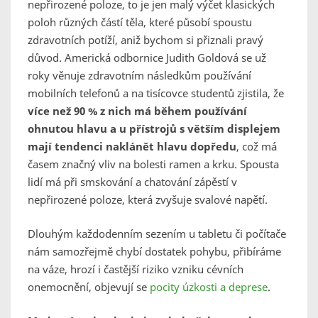
nepřirozené poloze, to je jen malý výčet klasických
poloh různých částí těla, které působí spoustu
zdravotních potíží, aniž bychom si přiznali pravý
důvod. Americká odbornice Judith Goldová se už
roky věnuje zdravotním následkům používání
mobilních telefonů a na tisícovce studentů zjistila, že
více než 90 % z nich má během používání
ohnutou hlavu a u přístrojů s větším displejem
mají tendenci naklánět hlavu dopředu
, což má
časem značný vliv na bolesti ramen a krku. Spousta
lidí má při smskování a chatování zápěstí v
nepřirozené poloze, která zvyšuje svalové napětí.
Dlouhým každodenním sezením u tabletu či počítače
nám samozřejmě chybí dostatek pohybu, přibíráme
na váze, hrozí i častější riziko vzniku cévních
onemocnění, objevují se
pocity úzkosti a deprese
.