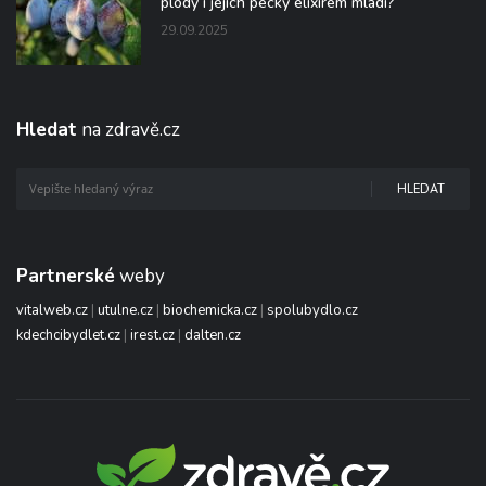
plody i jejich pecky elixírem mládí?“
29.09.2025
Hledat
na zdravě.cz
HLEDAT
Partnerské
weby
vitalweb.cz
|
utulne.cz
|
biochemicka.cz
|
spolubydlo.cz
kdechcibydlet.cz
|
irest.cz
|
dalten.cz