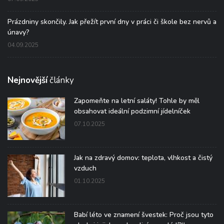
Prázdniny skončily. Jak přežít první dny v práci či škole bez nervů a
únavy?
04.09.2025
Nejnovější
články
Zapomeňte na letní saláty! Tohle by měl
obsahovat ideální podzimní jídelníček
07.10.2025
Jak na zdravý domov: teplota, vlhkost a čistý
vzduch
01.10.2025
Babí léto ve znamení švestek: Proč jsou tyto