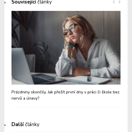
Související
články
eho
Prázdniny skončily. Jak přežít první dny v práci či škole bez
Náv
nervů a únavy?
nez
Další
články