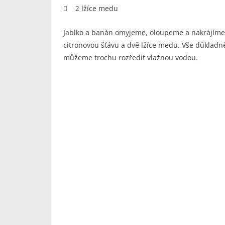
 2 lžíce medu
Jablko a banán omyjeme, oloupeme a nakrájíme 
citronovou šťávu a dvě lžíce medu. Vše důklad
můžeme trochu rozředit vlažnou vodou.