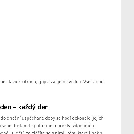
me šťávu z citronu, goji a zalijeme vodou. Vše řádně
 den – každý den
u, do dnešní uspěchané doby se hodí dokonale. Jejich
o sebe dostanete potřebné množství vitamínů a
é i u dětí, zavděčíte se s nimi i těm, které jinak s