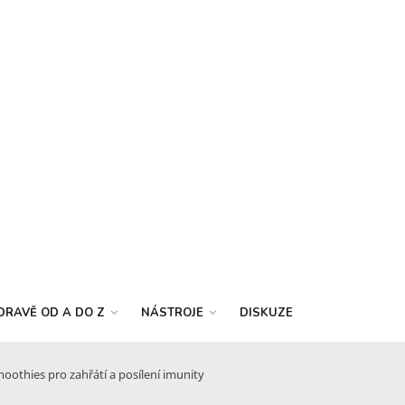
DRAVĚ OD A DO Z
NÁSTROJE
DISKUZE
oothies pro zahřátí a posílení imunity