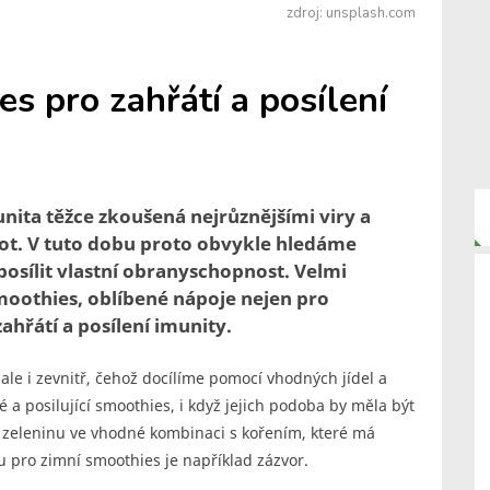
zdroj: unsplash.com
s pro zahřátí a posílení
unita těžce zkoušená nejrůznějšími viry a
ot. V tuto dobu proto obvykle hledáme
osílit vlastní obranyschopnost. Velmi
oothies, oblíbené nápoje nejen pro
zahřátí a posílení imunity.
le i zevnitř, čehož docílíme pomocí vhodných jídel a
é a posilující smoothies, i když jejich podoba by měla být
 a zeleninu ve vhodné kombinaci s kořením, které má
 pro zimní smoothies je například zázvor.