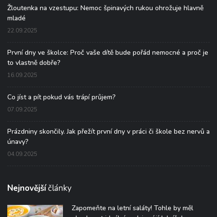
Žloutenka na vzestupu: Nemoc špinavých rukou ohrožuje hlavně
mladé
22.09.2025
První dny ve školce: Proč vaše dítě bude pořád nemocné a proč je
to vlastně dobře?
16.09.2025
Co jíst a pít pokud vás trápí průjem?
07.09.2025
Prázdniny skončily. Jak přežít první dny v práci či škole bez nervů a
únavy?
04.09.2025
Nejnovější
články
Zapomeňte na letní saláty! Tohle by měl