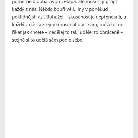
poměrně dlouhá životní etapa, ale musí si jí projít
každý z nás. Někdo bouřlivěji, jiný v poněkud
poklidnější fázi. Bohužel – zkušenost je nepřenosná, a
každý z nás si zřejmě musí natlouct sám, můžete mu
říkat jak chcete – nedělej to tak, udělej to obráceně –
stejně si to udělá sám podle sebe.