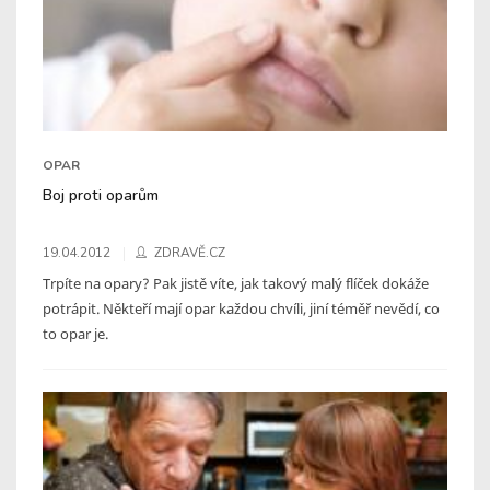
OPAR
Boj proti oparům
19.04.2012
ZDRAVĚ.CZ
Trpíte na opary? Pak jistě víte, jak takový malý flíček dokáže
potrápit. Někteří mají opar každou chvíli, jiní téměř nevědí, co
to opar je.