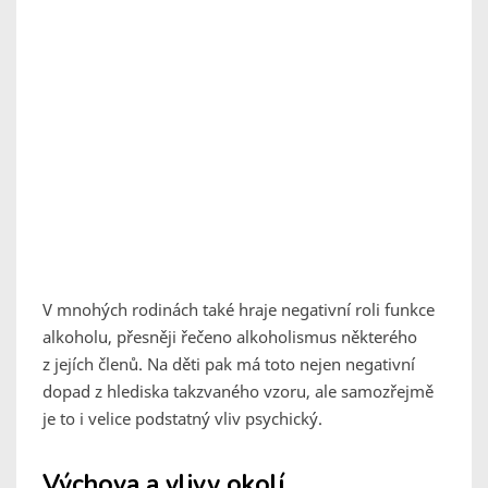
V mnohých rodinách také hraje negativní roli funkce
alkoholu, přesněji řečeno alkoholismus některého
z jejích členů. Na děti pak má toto nejen negativní
dopad z hlediska takzvaného vzoru, ale samozřejmě
je to i velice podstatný vliv psychický.
Výchova a vlivy okolí