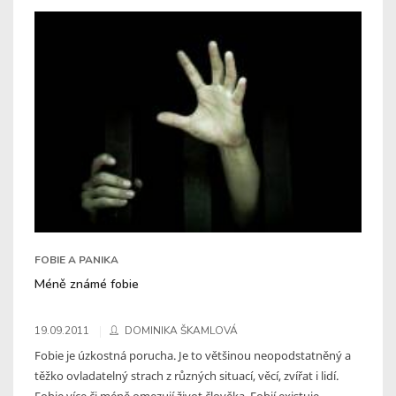
FOBIE A PANIKA
Méně známé fobie
19.09.2011
DOMINIKA ŠKAMLOVÁ
Fobie je úzkostná porucha. Je to většinou neopodstatněný a
těžko ovladatelný strach z různých situací, věcí, zvířat i lidí.
Fobie více či méně omezují život člověka. Fobií existuje ...