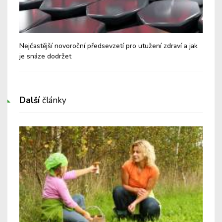
péče
Nejčastější novoroční předsevzetí pro utužení zdraví a jak
Dov
je snáze dodržet
"vy
Další
články