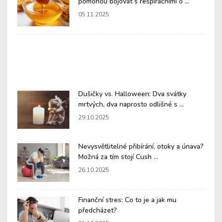
pomohou bojovat s respiračními o ...
05.11.2025
Dušičky vs. Halloween: Dva svátky
mrtvých, dva naprosto odlišné s ...
29.10.2025
Nevysvětlitelné přibírání, otoky a únava?
Možná za tím stojí Cush ...
26.10.2025
Finanční stres: Co to je a jak mu
předcházet?