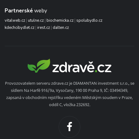
Partnerské
weby
vitalweb.cz
|
utulne.cz
|
biochemicka.cz
|
spolubydlo.cz
kdechcibydlet.cz
|
irest.cz
|
dalten.cz
Provozovatelem serveru zdrave.cz je DIAMANTAN investment s.r.o., se
sídlem Na Harfě 916/9a, Vysočany, 190 00 Praha 9, IČ: 03494349,
zapsaná v obchodním rejstříku vedeném Městským soudem v Praze,
oddíl C, vložka 232692.