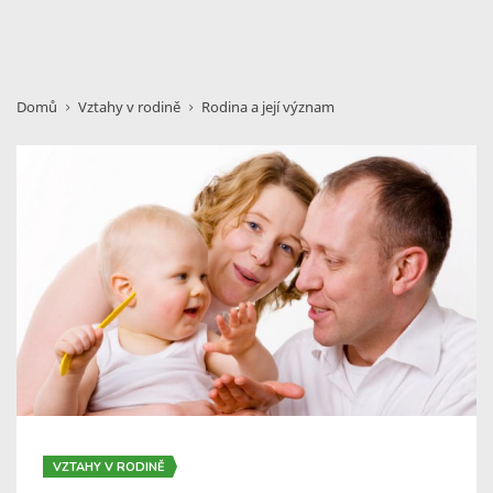
Domů
Vztahy v rodině
Rodina a její význam
VZTAHY V RODINĚ