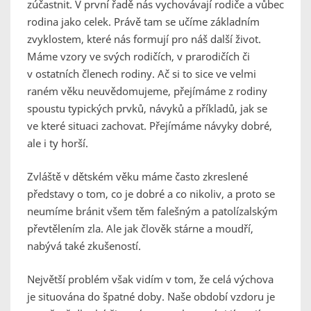
zúčastnit. V první řadě nás vychovávají rodiče a vůbec
rodina jako celek. Právě tam se učíme základním
zvyklostem, které nás formují pro náš další život.
Máme vzory ve svých rodičích, v prarodičích či
v ostatních členech rodiny. Ač si to sice ve velmi
raném věku neuvědomujeme, přejímáme z rodiny
spoustu typických prvků, návyků a příkladů, jak se
ve které situaci zachovat. Přejímáme návyky dobré,
ale i ty horší.
Zvláště v dětském věku máme často zkreslené
představy o tom, co je dobré a co nikoliv, a proto se
neumíme bránit všem těm falešným a patolízalským
převtělením zla. Ale jak člověk stárne a moudří,
nabývá také zkušeností.
Největší problém však vidím v tom, že celá výchova
je situována do špatné doby. Naše období vzdoru je