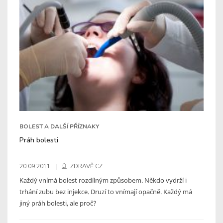
BOLEST A DALŠÍ PŘÍZNAKY
Práh bolesti
20.09.2011
ZDRAVĚ.CZ
Každý vnímá bolest rozdílným způsobem. Někdo vydrží i
trhání zubu bez injekce. Druzí to vnímají opačně. Každý má
jiný práh bolesti, ale proč?