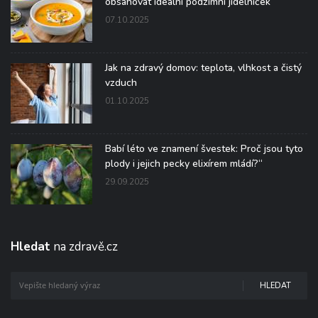
obsahovat ideální podzimní jídelníček
07.10.2025
Jak na zdravý domov: teplota, vlhkost a čistý
vzduch
01.10.2025
Babí léto ve znamení švestek: Proč jsou tyto
plody i jejich pecky elixírem mládí?“
29.09.2025
Hledat
na zdravě.cz
HLEDAT