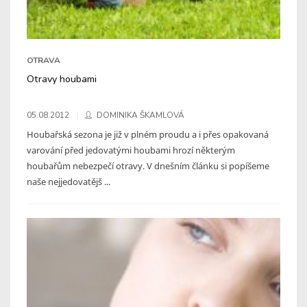
OTRAVA
Otravy houbami
05.08.2012
DOMINIKA ŠKAMLOVÁ
Houbařská sezona je již v plném proudu a i přes opakovaná
varování před jedovatými houbami hrozí některým
houbařům nebezpečí otravy. V dnešním článku si popíšeme
naše nejjedovatějš ...