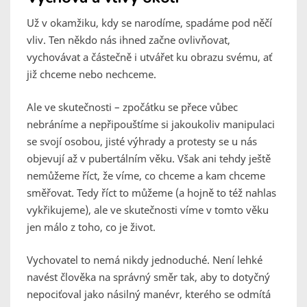
Už v okamžiku, kdy se narodíme, spadáme pod něčí
vliv. Ten někdo nás ihned začne ovlivňovat,
vychovávat a částečně i utvářet ku obrazu svému, ať
již chceme nebo nechceme.
Ale ve skutečnosti – zpočátku se přece vůbec
nebráníme a nepřipouštíme si jakoukoliv manipulaci
se svojí osobou, jisté výhrady a protesty se u nás
objevují až v pubertálním věku. Však ani tehdy ještě
nemůžeme říct, že víme, co chceme a kam chceme
směřovat. Tedy říct to můžeme (a hojně to též nahlas
vykřikujeme), ale ve skutečnosti víme v tomto věku
jen málo z toho, co je život.
Vychovatel to nemá nikdy jednoduché. Není lehké
navést člověka na správný směr tak, aby to dotyčný
nepociťoval jako násilný manévr, kterého se odmítá