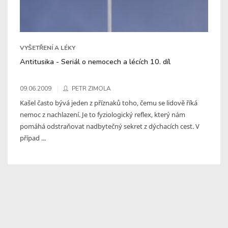
VYŠETŘENÍ A LÉKY
Antitusika - Seriál o nemocech a lécích 10. díl
09.06.2009
PETR ZIMOLA
Kašel často bývá jeden z příznaků toho, čemu se lidově říká
nemoc z nachlazení. Je to fyziologický reflex, který nám
pomáhá odstraňovat nadbytečný sekret z dýchacích cest. V
případ ...