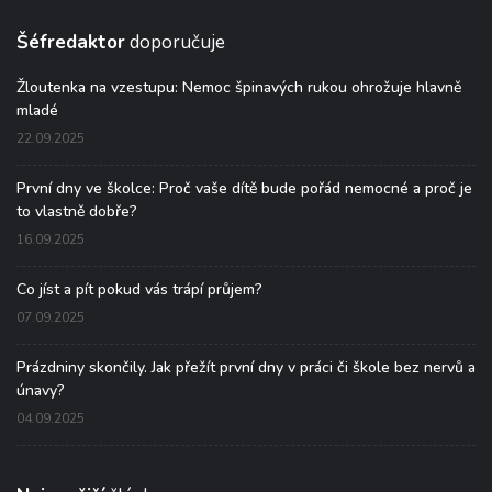
Šéfredaktor
doporučuje
Žloutenka na vzestupu: Nemoc špinavých rukou ohrožuje hlavně
mladé
22.09.2025
První dny ve školce: Proč vaše dítě bude pořád nemocné a proč je
to vlastně dobře?
16.09.2025
Co jíst a pít pokud vás trápí průjem?
07.09.2025
Prázdniny skončily. Jak přežít první dny v práci či škole bez nervů a
únavy?
04.09.2025