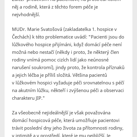
něj a rodině, která z těchto forem péče je
nejvhodnější.
MUDr. Marie Svatošová (zakladatelka 1. hospice v
Čechách) k této problematice uvádí
: "Pacienti jsou do
lůžkového hospice přijímáni, když domácí péče není
možná nebo nestačí (někdy i proto, že některý člen
rodiny vnímá pomoc cizích lidí jako neúnosné
narušení soukromí), jindy proto, že kontrola příznaků
a jejich léčba je příliš složitá. Většina pacientů
v lůžkovém hospici vyžaduje péči srovnatelnou s péčí
na akutním lůžku, někteří i zvýšenou péči a observaci
charakteru JIP."
Za všeobecně nejideálnější je však považována
domácí hospicová péče, která umožňuje pacientovi
trávit poslední dny jeho života za přítomnosti rodiny,
v intimitě a v prostředí, které je mu nejbližší. Je