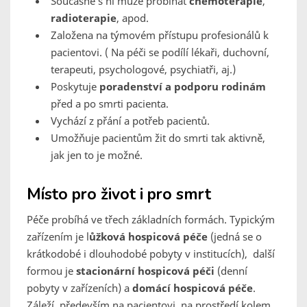
Současně s ní může probíhat
chemoterapie
,
radioterapie
, apod.
Založena na týmovém přístupu profesionálů k
pacientovi. ( Na péči se podílí lékaři, duchovní,
terapeuti, psychologové, psychiatři, aj.)
Poskytuje
poradenství a podporu rodinám
před a po smrti pacienta.
Vychází z přání a potřeb pacientů.
Umožňuje pacientům žit do smrti tak aktivně,
jak jen to je možné.
Místo pro život i pro smrt
Péče probíhá ve třech základních formách. Typickým
zařízením je l
ůžková hospicová péče
(jedná se o
krátkodobé i dlouhodobé pobyty v institucích), další
formou je
stacionární hospicová péči
(denní
pobyty v zařízeních) a
domácí hospicová péče
.
Záleží především na pacientovi, na prostředí kolem