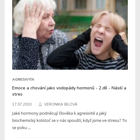
AGRESIVITA
Emoce a chování jako vodopády hormonů - 2.díl - Násilí a
stres
17.07.2010
VERONIKA IBLOVÁ
Jaké hormony podněcují člověka k agresivitě a jaký
biochemický kolotoč se v nás spouští, když jsme ve stresu? To
se poku ...