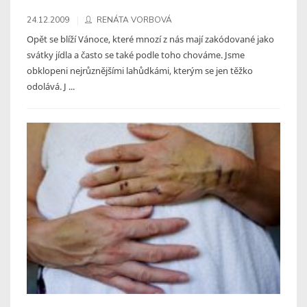
24.12.2009
RENÁTA VORBOVÁ
Opět se blíží Vánoce, které mnozí z nás mají zakódované jako
svátky jídla a často se také podle toho chováme. Jsme
obklopeni nejrůznějšími lahůdkámi, kterým se jen těžko
odolává. J ...