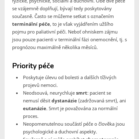
fyzické, psychické, sociální a duchovní. Obě dvě péče
se vzájemně doplňují, bývají tedy poskytovány
současně. Často se můžeme setkat s označením
terminální péče
, to je však vyjádřením užšího
pojmu pro paliativní péči. Neboť ohniskem zájmu
jsou pouze pacienti v terminální fázi onemocnění, tj. s
prognózou maximálně několika měsíců.
Priority péče
Poskytuje úlevu od bolesti a dalších tíživých
projevů nemoci.
Neodsouvá, neurychluje
smrt
: pacient se
nemusí děsit
dystanázie
(zadržovaná smrt), ani
eutanázie
. Smrt je považována za normální
proces.
Neopomenutelnou součástí péče o člověka jsou
psychologické a duchovní aspekty.