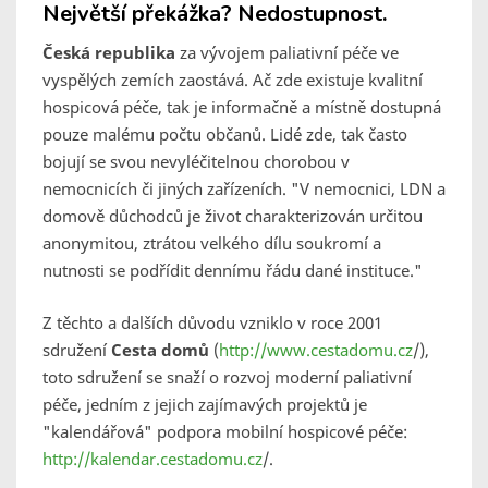
Největší překážka? Nedostupnost.
Česká republika
za vývojem paliativní péče ve
vyspělých zemích zaostává. Ač zde existuje kvalitní
hospicová péče, tak je informačně a místně dostupná
pouze malému počtu občanů.
Lidé zde, tak často
bojují se svou nevyléčitelnou chorobou v
nemocnicích či jiných zařízeních.
"V nemocnici, LDN a
domově důchodců je život charakterizován určitou
anonymitou, ztrátou velkého dílu soukromí a
nutnosti se podřídit dennímu řádu dané instituce."
Z těchto a dalších důvodu vzniklo v roce 2001
sdružení
Cesta domů
(
http://www.cestadomu.cz
/),
toto sdružení se snaží o rozvoj moderní paliativní
péče, jedním z jejich zajímavých projektů je
"kalendářová" podpora mobilní hospicové péče:
http://kalendar.cestadomu.cz
/.