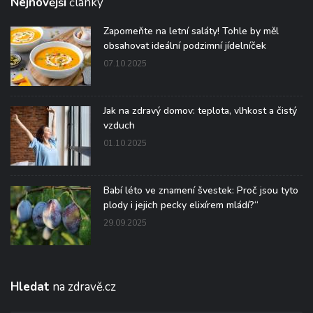
Nejnovější
články
Zapomeňte na letní saláty! Tohle by měl
obsahovat ideální podzimní jídelníček
07.10.2025
Jak na zdravý domov: teplota, vlhkost a čistý
vzduch
01.10.2025
Babí léto ve znamení švestek: Proč jsou tyto
plody i jejich pecky elixírem mládí?“
29.09.2025
Hledat
na zdravě.cz