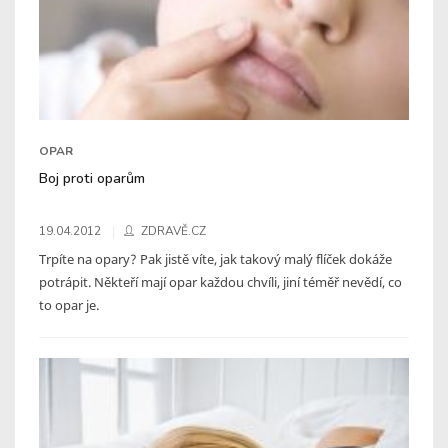
OPAR
Boj proti oparům
19.04.2012
ZDRAVĚ.CZ
Trpíte na opary? Pak jistě víte, jak takový malý flíček dokáže
potrápit. Někteří mají opar každou chvíli, jiní téměř nevědí, co
to opar je.