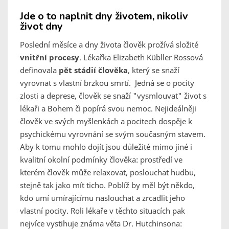
Jde o to naplnit dny životem, nikoliv
život dny
Poslední měsíce a dny života člověk prožívá složité
vnitřní procesy
. Lékařka Elizabeth Kübller Rossová
definovala
pět stádií člověka
, který se snaží
vyrovnat s vlastní brzkou smrtí. Jedná se o pocity
zlosti a deprese, člověk se snaží "vysmlouvat" život s
lékaři a Bohem či popírá svou nemoc. Nejideálněji
člověk ve svých myšlenkách a pocitech dospěje k
psychickému vyrovnání se svým současným stavem.
Aby k tomu mohlo dojít jsou důležité mimo jiné i
kvalitní okolní podmínky člověka: prostředí ve
kterém člověk může relaxovat, poslouchat hudbu,
stejně tak jako mít ticho. Poblíž by měl být někdo,
kdo umí umírajícímu naslouchat a zrcadlit jeho
vlastní pocity. Roli lékaře v těchto situacích pak
nejvíce vystihuje známa věta Dr. Hutchinsona: