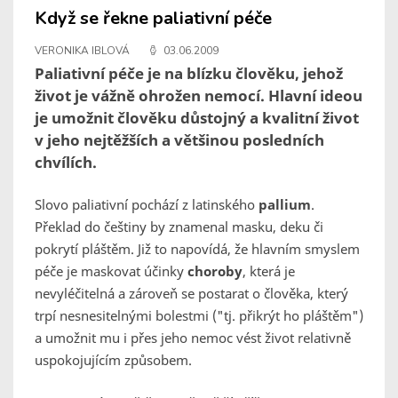
Když se řekne paliativní péče
VERONIKA IBLOVÁ
03.06.2009
Paliativní péče je na blízku člověku, jehož
život je vážně ohrožen nemocí. Hlavní ideou
je umožnit člověku důstojný a kvalitní život
v jeho nejtěžších a většinou posledních
chvílích.
Slovo paliativní pochází z latinského
pallium
.
Překlad do češtiny by znamenal masku, deku či
pokrytí pláštěm. Již to napovídá, že hlavním smyslem
péče je maskovat účinky
choroby
, která je
nevyléčitelná a zároveň se postarat o člověka, který
trpí nesnesitelnými bolestmi ("tj. přikrýt ho pláštěm")
a umožnit mu i přes jeho nemoc vést život relativně
uspokojujícím způsobem.