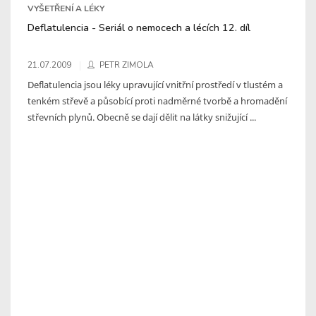
VYŠETŘENÍ A LÉKY
Deflatulencia - Seriál o nemocech a lécích 12. díl
21.07.2009
PETR ZIMOLA
Deflatulencia jsou léky upravující vnitřní prostředí v tlustém a
tenkém střevě a působící proti nadměrné tvorbě a hromadění
střevních plynů. Obecně se dají dělit na látky snižující ...