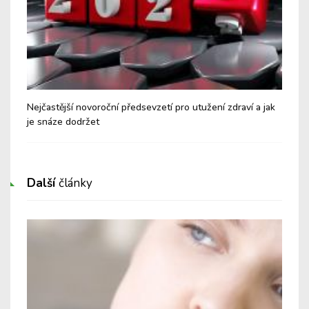
péče
Nejčastější novoroční předsevzetí pro utužení zdraví a jak
Dov
je snáze dodržet
"vy
Další
články