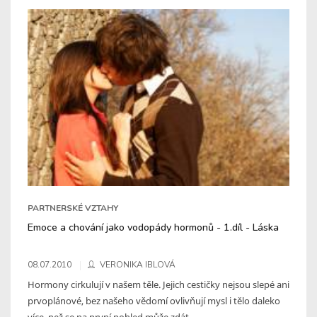
PARTNERSKÉ VZTAHY
Emoce a chování jako vodopády hormonů - 1.díl - Láska
08.07.2010
VERONIKA IBLOVÁ
Hormony cirkulují v našem těle. Jejich cestičky nejsou slepé ani
prvoplánové, bez našeho vědomí ovlivňují mysl i tělo daleko
více, než se na první pohled může zdát.