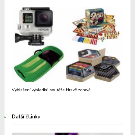
Vyhlášení výsledků soutěže Hravě zdravě
Hla
Další
články