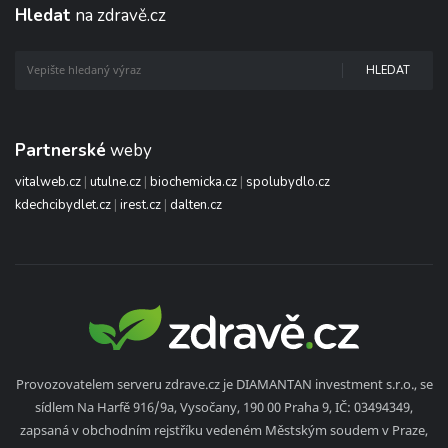
Hledat
na zdravě.cz
HLEDAT
Partnerské
weby
vitalweb.cz
|
utulne.cz
|
biochemicka.cz
|
spolubydlo.cz
kdechcibydlet.cz
|
irest.cz
|
dalten.cz
Provozovatelem serveru zdrave.cz je DIAMANTAN investment s.r.o., se
sídlem Na Harfě 916/9a, Vysočany, 190 00 Praha 9, IČ: 03494349,
zapsaná v obchodním rejstříku vedeném Městským soudem v Praze,