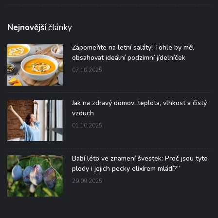
Nejnovější
články
Zapomeňte na letní saláty! Tohle by měl
obsahovat ideální podzimní jídelníček
07.10.2025
Jak na zdravý domov: teplota, vlhkost a čistý
vzduch
01.10.2025
Babí léto ve znamení švestek: Proč jsou tyto
plody i jejich pecky elixírem mládí?“
29.09.2025