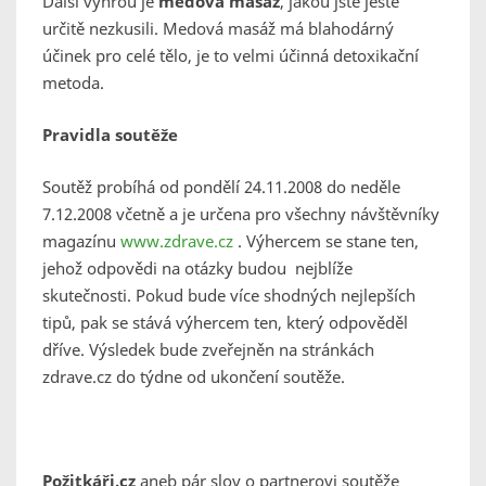
Další výhrou je
medová masáž
, jakou jste ještě
určitě nezkusili. Medová masáž má blahodárný
účinek pro celé tělo, je to velmi účinná detoxikační
metoda.
Pravidla soutěže
Soutěž probíhá od pondělí 24.11.2008 do neděle
7.12.2008 včetně a je určena pro všechny návštěvníky
magazínu
www.zdrave.cz
. Výhercem se stane ten,
jehož odpovědi na otázky budou nejblíže
skutečnosti. Pokud bude více shodných nejlepších
tipů, pak se stává výhercem ten, který odpověděl
dříve. Výsledek bude zveřejněn na stránkách
zdrave.cz do týdne od ukončení soutěže.
Požitkáři.cz
aneb pár slov o partnerovi soutěže