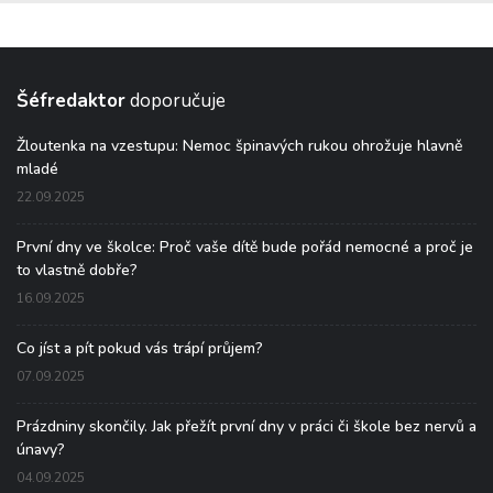
Šéfredaktor
doporučuje
Žloutenka na vzestupu: Nemoc špinavých rukou ohrožuje hlavně
mladé
22.09.2025
První dny ve školce: Proč vaše dítě bude pořád nemocné a proč je
to vlastně dobře?
16.09.2025
Co jíst a pít pokud vás trápí průjem?
07.09.2025
Prázdniny skončily. Jak přežít první dny v práci či škole bez nervů a
únavy?
04.09.2025