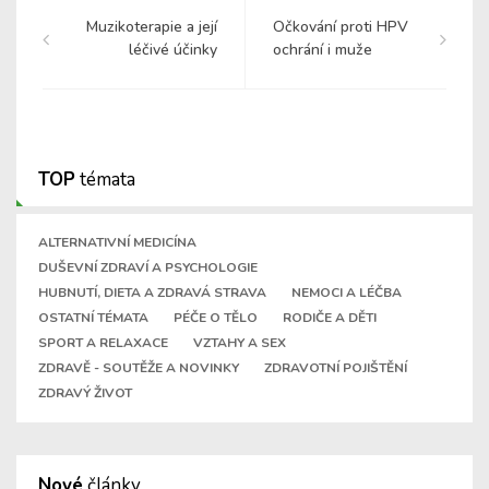
Muzikoterapie a její
Očkování proti HPV
léčivé účinky
ochrání i muže
TOP
témata
ALTERNATIVNÍ MEDICÍNA
DUŠEVNÍ ZDRAVÍ A PSYCHOLOGIE
HUBNUTÍ, DIETA A ZDRAVÁ STRAVA
NEMOCI A LÉČBA
OSTATNÍ TÉMATA
PÉČE O TĚLO
RODIČE A DĚTI
SPORT A RELAXACE
VZTAHY A SEX
ZDRAVĚ - SOUTĚŽE A NOVINKY
ZDRAVOTNÍ POJIŠTĚNÍ
ZDRAVÝ ŽIVOT
Nové
články