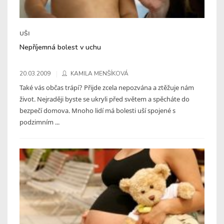
UŠI
Nepříjemná bolest v uchu
20.03.2009
KAMILA MENŠÍKOVÁ
Také vás občas trápí? Přijde zcela nepozvána a ztěžuje nám
život. Nejraději byste se ukryli před světem a spěcháte do
bezpečí domova. Mnoho lidí má bolesti uší spojené s
podzimním ...