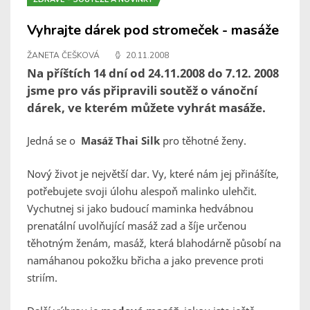
Vyhrajte dárek pod stromeček - masáže
ŽANETA ČEŠKOVÁ
20.11.2008
Na příštích 14 dní od 24.11.2008 do 7.12. 2008
jsme pro vás připravili soutěž o vánoční
dárek, ve kterém můžete vyhrát masáže.
Jedná se o
Masáž Thai Silk
pro těhotné ženy.
Nový život je největší dar. Vy, které nám jej přinášíte,
potřebujete svoji úlohu alespoň malinko ulehčit.
Vychutnej si jako budoucí maminka hedvábnou
prenatální uvolňující masáž zad a šíje určenou
těhotným ženám, masáž, která blahodárně působí na
namáhanou pokožku břicha a jako prevence proti
striím.