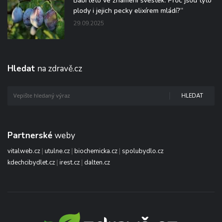
Babí léto ve znamení švestek: Proč jsou tyto
plody i jejich pecky elixírem mládí?“
29.09.2025
Hledat
na zdravě.cz
HLEDAT
Partnerské
weby
vitalweb.cz
|
utulne.cz
|
biochemicka.cz
|
spolubydlo.cz
kdechcibydlet.cz
|
irest.cz
|
dalten.cz