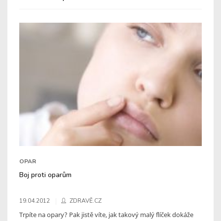
OPAR
Boj proti oparům
19.04.2012
ZDRAVĚ.CZ
Trpíte na opary? Pak jistě víte, jak takový malý flíček dokáže