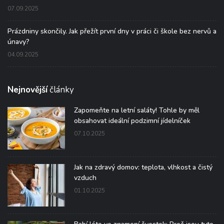
07.09.2025
Prázdniny skončily. Jak přežít první dny v práci či škole bez nervů a
únavy?
04.09.2025
Nejnovější
články
Zapomeňte na letní saláty! Tohle by měl
obsahovat ideální podzimní jídelníček
07.10.2025
Jak na zdravý domov: teplota, vlhkost a čistý
vzduch
01.10.2025