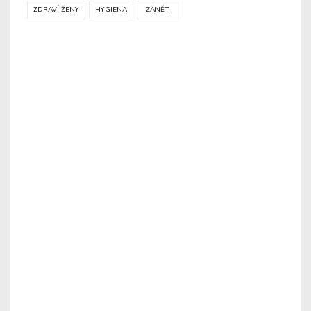
ZDRAVÍ ŽENY
HYGIENA
ZÁNĚT