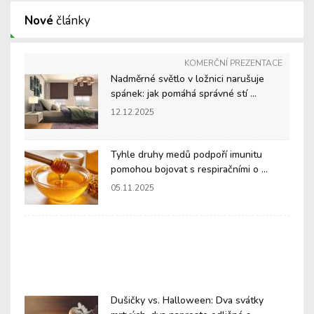
Nové
články
KOMERČNÍ PREZENTACE
Nadměrné světlo v ložnici narušuje
spánek: jak pomáhá správné stí ...
12.12.2025
Tyhle druhy medů podpoří imunitu
pomohou bojovat s respiračními o ...
05.11.2025
Dušičky vs. Halloween: Dva svátky