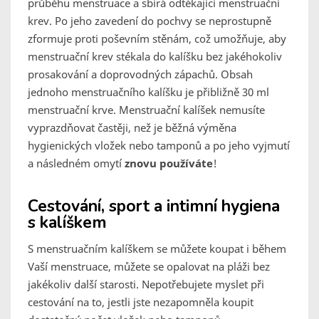
průběhu menstruace a sbírá odtékající menstruační
krev. Po jeho zavedení do pochvy se neprostupně
zformuje proti poševním stěnám, což umožňuje, aby
menstruační krev stékala do kalíšku bez jakéhokoliv
prosakování a doprovodných zápachů. Obsah
jednoho menstruačního kalíšku je přibližně 30 ml
menstruační krve. Menstruační kalíšek nemusíte
vyprazdňovat častěji, než je běžná výměna
hygienických vložek nebo tamponů a po jeho vyjmutí
a následném omytí
znovu používáte
!
Cestování, sport a intimní hygiena
s kalíškem
S menstruačním kalíškem se můžete koupat i během
Vaší menstruace, můžete se opalovat na pláži bez
jakékoliv další starosti. Nepotřebujete myslet při
cestování na to, jestli jste nezapomněla koupit