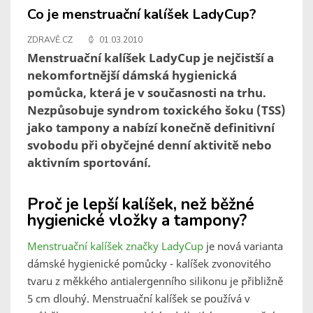
Co je menstruační kalíšek LadyCup?
ZDRAVĚ.CZ
01.03.2010
Menstruační kalíšek LadyCup je nejčistší a
nekomfortnější dámská hygienická
pomůcka, která je v současnosti na trhu.
Nezpůsobuje syndrom toxického šoku (TSS)
jako tampony a nabízí konečně definitivní
svobodu při obyčejné denní aktivitě nebo
aktivním sportování.
Proč je lepší kalíšek, než běžné
hygienické vložky a tampony?
Menstruační kalíšek značky LadyCup
je nová varianta
dámské hygienické pomůcky - kalíšek zvonovitého
tvaru z měkkého antialergenního silikonu je přibližně
5 cm dlouhý. Menstruační kalíšek se používá v