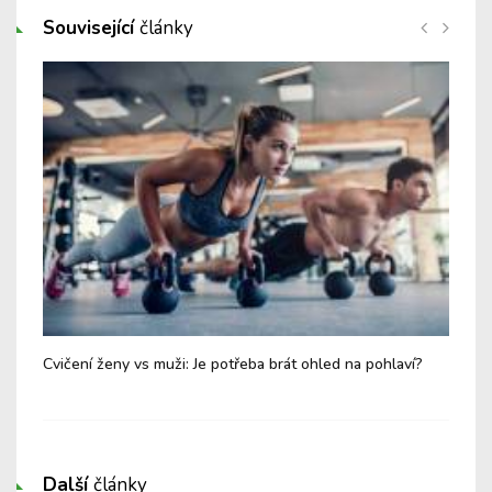
Související
články
Cvičení ženy vs muži: Je potřeba brát ohled na pohlaví?
Růž
krá
Další
články