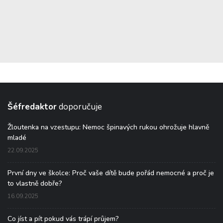
Šéfredaktor
doporučuje
Žloutenka na vzestupu: Nemoc špinavých rukou ohrožuje hlavně
mladé
22.09.2025
První dny ve školce: Proč vaše dítě bude pořád nemocné a proč je
to vlastně dobře?
16.09.2025
Co jíst a pít pokud vás trápí průjem?