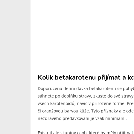
Kolik betakarotenu přijímat a k
Doporučená denní dávka betakarotenu se pohyb
sáhnete po doplňku stravy, zkuste do své stravy 
všech karotenoidů, navíc v přirozené formě. Př
či oranžovou barvou kůže. Tyto příznaky ale ode
nezdravého předávkování je však minimální.
Existují ale skupiny osob, které by měly přijíma