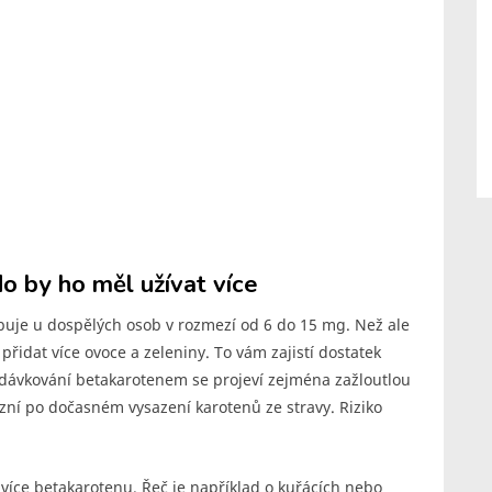
do by ho měl užívat více
uje u dospělých osob v rozmezí od 6 do 15 mg. Než ale
přidat více ovoce a zeleniny. To vám zajistí dostatek
edávkování betakarotenem se projeví zejména zažloutlou
zní po dočasném vysazení karotenů ze stravy. Riziko
t více betakarotenu. Řeč je například o kuřácích nebo