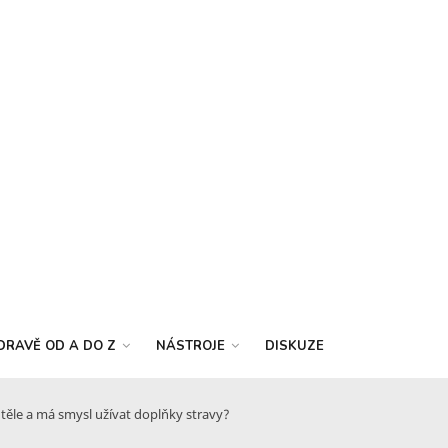
DRAVĚ OD A DO Z
NÁSTROJE
DISKUZE
 těle a má smysl užívat doplňky stravy?