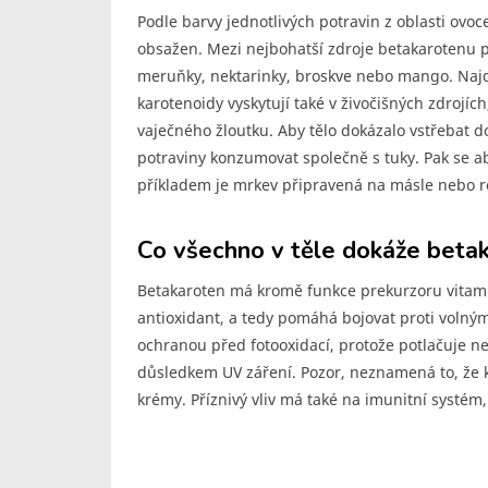
Podle barvy jednotlivých potravin z oblasti ovo
obsažen. Mezi nejbohatší zdroje betakarotenu pa
meruňky, nektarinky, broskve nebo mango. Najde
karotenoidy vyskytují také v živočišných zdrojí
vaječného žloutku. Aby tělo dokázalo vstřebat d
potraviny konzumovat společně s tuky. Pak se a
příkladem je mrkev připravená na másle nebo ro
Co všechno v těle dokáže beta
Betakaroten má kromě funkce prekurzoru vitamín
antioxidant, a tedy pomáhá bojovat proti volným 
ochranou před fotooxidací, protože potlačuje nega
důsledkem UV záření. Pozor, neznamená to, že k
krémy. Příznivý vliv má také na imunitní systém, 