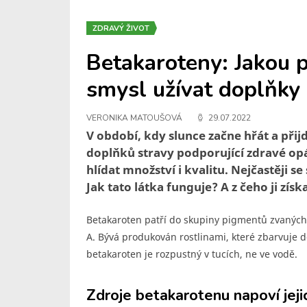
ZDRAVÝ ŽIVOT
Betakaroteny: Jakou p
smysl užívat doplňky 
VERONIKA MATOUŠOVÁ
29.07.2022
V období, kdy slunce začne hřát a přij
doplňků stravy podporující zdravé opá
hlídat množství i kvalitu. Nejčastěji s
Jak tato látka funguje? A z čeho ji zís
Betakaroten patří do skupiny pigmentů zvaných
A. Bývá produkován rostlinami, které zbarvuje d
betakaroten je rozpustný v tucích, ne ve vodě.
Zdroje betakarotenu napoví jeji