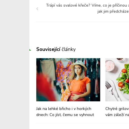
Trápí vás svalové křeče? Víme, co je příčinou 
jak jim předcháze
Související
články
nách: Jak
Jak na lehké břicho i v horkých
Chytré grilov
aví?
dnech: Co jíst, čemu se vyhnout
vám záleží na