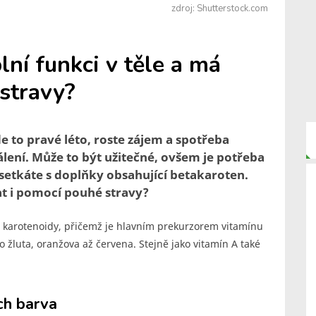
zdroj: Shutterstock.com
lní funkci v těle a má
stravy?
de to pravé léto, roste zájem a spotřeba
lení. Může to být užitečné, ovšem je potřeba
e setkáte s doplňky obsahující betakaroten.
kat i pomocí pouhé stravy?
 karotenoidy, přičemž je hlavním prekurzorem vitamínu
o žluta, oranžova až červena. Stejně jako vitamín A také
ch barva