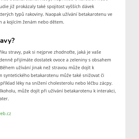
udie již prokázaly také spojitost vyšších dávek
terých typů rakoviny. Naopak užívání betakarotenu ve
m a kojícím ženám nebo dětem.
ravy?
ku stravy, pak si nejprve zhodnoťte, jaká je vaše
d denně přijímáte dostatek ovoce a zeleniny s obsahem
 Během užívání jinak než stravou může dojít k
em syntetického betakarotenu může také snižovat či
apříklad léky na snížení cholesterolu nebo léčbu zácpy.
oholu, může dojít při užívání betakarotenu k interakci,
ater.
eb.cz