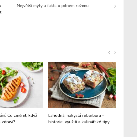
a
Největší mýty a fakta o pitném režimu
t
ání: Co změnit, když
Lahodná, nakyslá rebarbora –
Budíte 
 zdraví?
historie, využití a kulinářské tipy
trpíte 