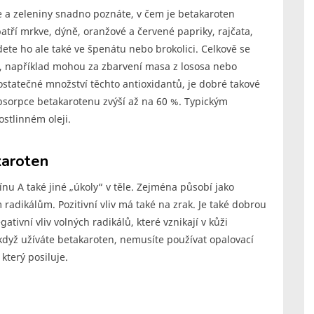
ce a zeleniny snadno poznáte, v čem je betakaroten
tří mrkve, dýně, oranžové a červené papriky, rajčata,
te ho ale také ve špenátu nebo brokolici. Celkově se
ch, například mohou za zbarvení masa z lososa nebo
ostatečné množství těchto antioxidantů, je dobré takové
bsorpce betakarotenu zvýší až na 60 %. Typickým
stlinném oleji.
karoten
u A také jiné „úkoly“ v těle. Zejména působí jako
radikálům. Pozitivní vliv má také na zrak. Je také dobrou
tivní vliv volných radikálů, které vznikají v kůži
dyž užíváte betakaroten, nemusíte používat opalovací
který posiluje.