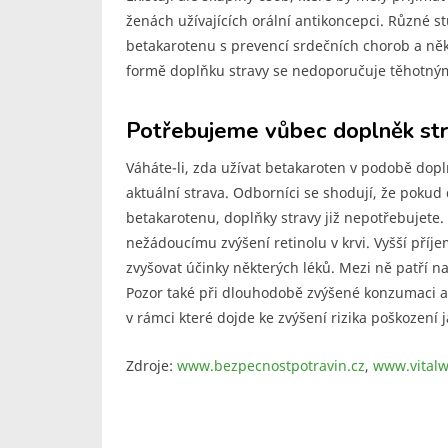
ženách užívajících orální antikoncepci. Různé st
betakarotenu s prevencí srdečních chorob a něk
formě doplňku stravy se nedoporučuje těhotný
Potřebujeme vůbec doplněk st
Váháte-li, zda užívat betakaroten v podobě doplň
aktuální strava. Odborníci se shodují, že poku
betakarotenu, doplňky stravy již nepotřebujete.
nežádoucímu zvýšení retinolu v krvi. Vyšší příj
zvyšovat účinky některých léků. Mezi ně patří n
Pozor také při dlouhodobě zvýšené konzumaci alk
v rámci které dojde ke zvýšení rizika poškození j
Zdroje:
www.bezpecnostpotravin.cz
,
www.vitalw