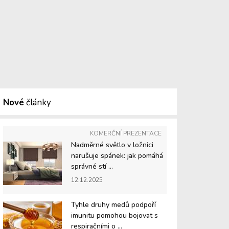
Nové
články
KOMERČNÍ PREZENTACE
Nadměrné světlo v ložnici
narušuje spánek: jak pomáhá
správné stí ...
12.12.2025
Tyhle druhy medů podpoří
imunitu pomohou bojovat s
respiračními o ...