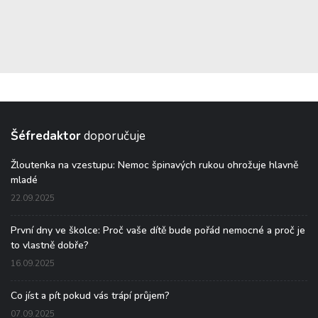
Šéfredaktor
doporučuje
Žloutenka na vzestupu: Nemoc špinavých rukou ohrožuje hlavně
mladé
22.09.2025
První dny ve školce: Proč vaše dítě bude pořád nemocné a proč je
to vlastně dobře?
16.09.2025
Co jíst a pít pokud vás trápí průjem?
07.09.2025