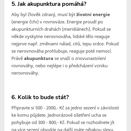
5. Jak akupunktura pomáhá?
Aby byl člověk zdravý, musí být
životní energie
(energie čchi) v rovnováze. Energie proudí po
akupunkturních drahách (meridiánech). Pokud se
někde vyskytne nerovnováha, lidské tělo reaguje
nejprve např. změnami nálad, citů, tepu srdce. Pokud
se nerovnováha prohlubuje, reaguje poté nemocí.
Právě
akupunktura
se snaží o znovunastolení
rovnováhy, nebo nejlépe i o předcházení vzniku
nerovnováhy.
6. Kolik to bude stát?
Připravte si 500 - 2000,- Kč za jedno sezení v závislosti
ke komu půjdete. Jednorázové ošetření ucha se
pohybuje od 300 - 800,- Kč. Pokud se rozhodnete jít
na více sezení obvykle na další máte nějakou slevu.