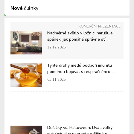
Nové
články
KOMERČNÍ PREZENTACE
Nadměrné světlo v ložnici narušuje
spánek: jak pomáhá správné stí ...
12.12.2025
Tyhle druhy medů podpoří imunitu
pomohou bojovat s respiračními o ...
05.11.2025
Dušičky vs. Halloween: Dva svátky
mrtvých, dva naprosto odlišné s ...