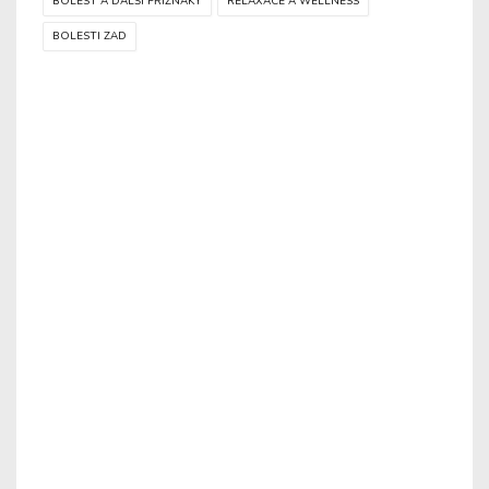
BOLEST A DALŠÍ PŘÍZNAKY
RELAXACE A WELLNESS
BOLESTI ZAD