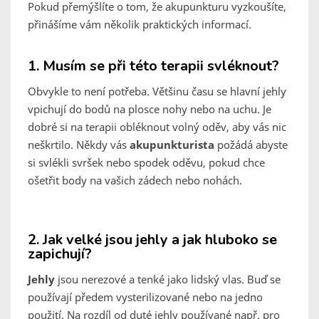
Pokud přemýšlíte o tom, že akupunkturu vyzkoušíte,
přinášíme vám několik praktických informací.
1. Musím se při této terapii svléknout?
Obvykle to není potřeba. Většinu času se hlavní jehly
vpichují do bodů na plosce nohy nebo na uchu. Je
dobré si na terapii obléknout volný oděv, aby vás nic
neškrtilo. Někdy vás
akupunkturista
požádá abyste
si svlékli svršek nebo spodek oděvu, pokud chce
ošetřit body na vašich zádech nebo nohách.
2. Jak velké jsou jehly a jak hluboko se
zapichují?
Jehly
jsou nerezové a tenké jako lidský vlas. Buď se
používají předem vysterilizované nebo na jedno
použití. Na rozdíl od duté jehly používané např. pro