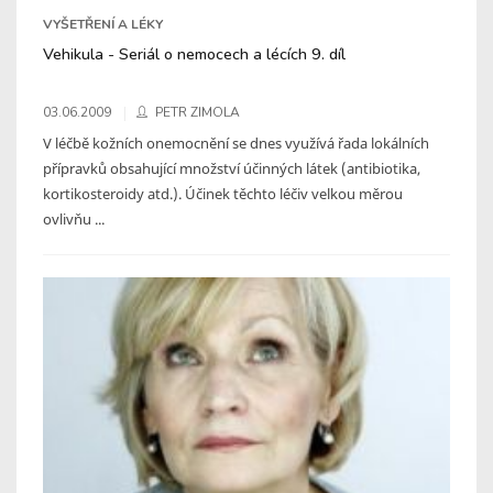
VYŠETŘENÍ A LÉKY
Vehikula - Seriál o nemocech a lécích 9. díl
03.06.2009
PETR ZIMOLA
V léčbě kožních onemocnění se dnes využívá řada lokálních
přípravků obsahující množství účinných látek (antibiotika,
kortikosteroidy atd.). Účinek těchto léčiv velkou měrou
ovlivňu ...