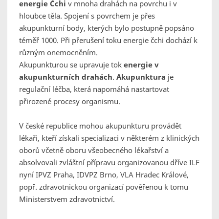
energie Čchi
v mnoha drahách na povrchu i v
hloubce těla. Spojení s povrchem je přes
akupunkturní body, kterých bylo postupně popsáno
téměř 1000. Při přerušení toku energie čchi dochází k
různým onemocněním.
Akupunkturou se upravuje tok
energie v
akupunkturních drahách
.
Akupunktura
je
regulační léčba, která napomáhá nastartovat
přirozené procesy organismu.
V české republice mohou akupunkturu provádět
lékaři, kteří získali specializaci v některém z klinických
oborů včetně oboru všeobecného lékařství a
absolvovali zvláštní přípravu organizovanou dříve ILF
nyní IPVZ Praha, IDVPZ Brno, VLA Hradec Králové,
popř. zdravotnickou organizací pověřenou k tomu
Ministerstvem zdravotnictví.