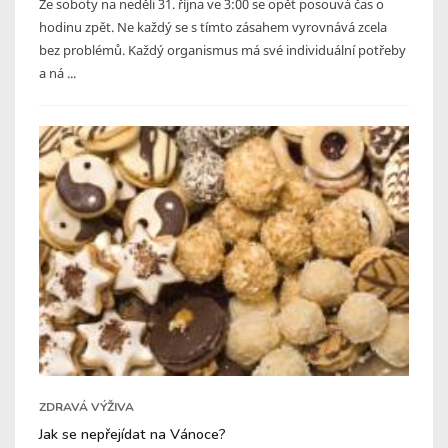
Ze soboty na neděli 31. října ve 3:00 se opět posouvá čas o
hodinu zpět. Ne každý se s tímto zásahem vyrovnává zcela
bez problémů. Každý organismus má své individuální potřeby
a ná ...
ZDRAVÁ VÝŽIVA
Jak se nepřejídat na Vánoce?