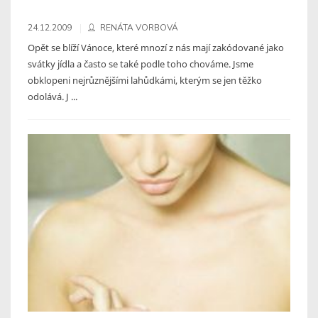
24.12.2009
RENÁTA VORBOVÁ
Opět se blíží Vánoce, které mnozí z nás mají zakódované jako
svátky jídla a často se také podle toho chováme. Jsme
obklopeni nejrůznějšími lahůdkámi, kterým se jen těžko
odolává. J ...