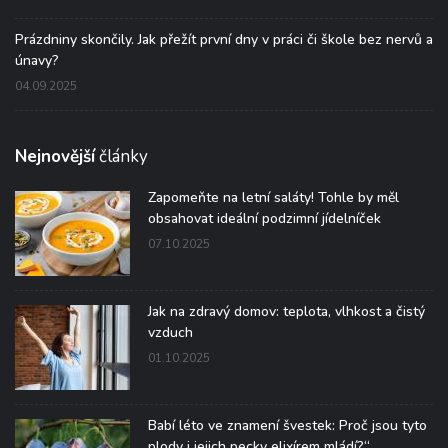
Prázdniny skončily. Jak přežít první dny v práci či škole bez nervů a
únavy?
04.09.2025
Nejnovější
články
Zapomeňte na letní saláty! Tohle by měl
obsahovat ideální podzimní jídelníček
07.10.2025
Jak na zdravý domov: teplota, vlhkost a čistý
vzduch
01.10.2025
Babí léto ve znamení švestek: Proč jsou tyto
plody i jejich pecky elixírem mládí?“