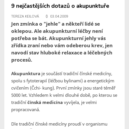
9 nejčastějších dotazů o akupunktuře
TEREZA KEILOVÁ
03.04.2009
Jen zmínka o "jehle" a někteří lidé se
oklepou. Ale akupunkturní léčby není
potřeba se bát. Akupunkturní jehly vás
zřídka zraní nebo vám odeberou krev, jen
navodí stav hluboké relaxace a léčebných
procesů.
Akupunktura
je součástí tradiční čínské medicíny,
spolu s fytoterapií (léčbou bylinami) a energetickým
cvičením (Čchi- kung). První zmínky jsou staré téměř
5000 let. Vzhledem k velmi dlouhé době, po kterou se
tradiční
čínská medicína
vyvíjela, je velmi
propracovaná.
Dle tradiční čínské medicíny proudí v organismu