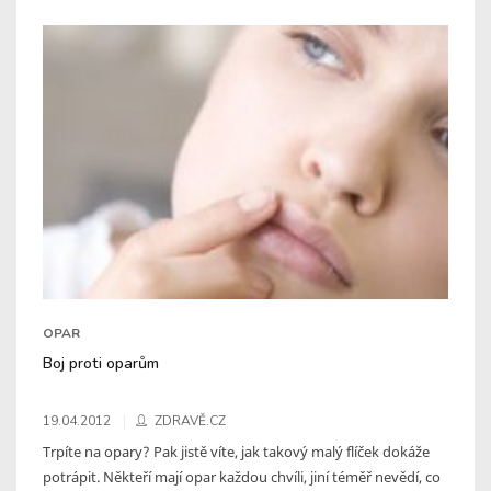
OPAR
Boj proti oparům
19.04.2012
ZDRAVĚ.CZ
Trpíte na opary? Pak jistě víte, jak takový malý flíček dokáže
potrápit. Někteří mají opar každou chvíli, jiní téměř nevědí, co