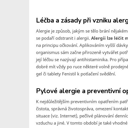
Léčba a zásady při vzniku aler
Alergie je způsob, jakým se tělo brání něja
se podaří odstranit i alergii.
Alergii lze léči
na principu očkování. Aplikováním vyšší dávky 
organismus sám začne přirozeně vytvářet potřeb
její léčbu se nazývají antihistaminika. Pro pří
dobré mít vždy po ruce některé volně prodejné 
gel či tablety Fenistil k potlačení svědění.
Pylové alergie a preventivní o
K nejdůležitějším preventivním opatřením patří
čistota, správná životospráva, omezení kontak
situace (viz. Internet), pečlivé plánování denn
vzduchu a jiné. V tomto období je také vhodné