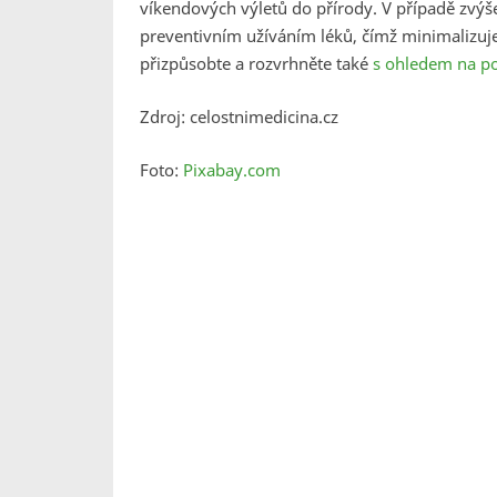
víkendových výletů do přírody. V případě zvýš
preventivním užíváním léků, čímž minimalizujet
přizpůsobte a rozvrhněte také
s ohledem na po
Zdroj: celostnimedicina.cz
Foto:
Pixabay.com