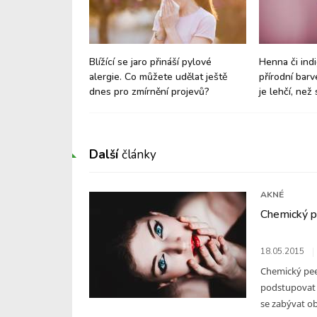
 i zdravě, nebo
Blížící se jaro přináší pylové
Henna či indi
bat?
alergie. Co můžete udělat ještě
přírodní barv
dnes pro zmírnění projevů?
je lehčí, než 
Další
články
AKNÉ
Chemický pe
18.05.2015
Chemický pee
podstupovat 
se zabývat ob