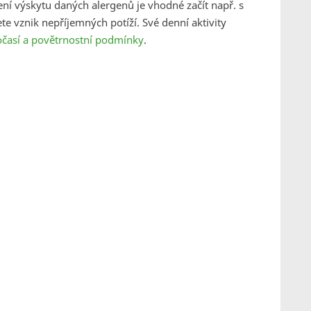
ení výskytu daných alergenů je vhodné začít např. s
e vznik nepříjemných potíží. Své denní aktivity
časí a povětrnostní podmínky
.