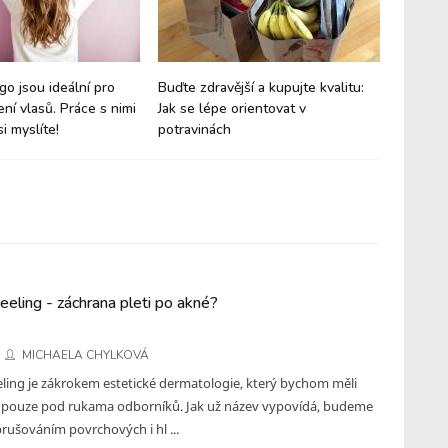
go jsou ideální pro
Buďte zdravější a kupujte kvalitu:
Vánoční
ení vlasů. Práce s nimi
Jak se lépe orientovat v
si moho
si myslíte!
potravinách
zdravo
eling - záchrana pleti po akné?
MICHAELA CHYLKOVÁ
ling je zákrokem estetické dermatologie, který bychom měli
pouze pod rukama odborníků. Jak už název vypovídá, budeme
rušováním povrchových i hl ...