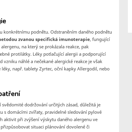
gie
kému konkrétnímu podnětu. Odstraněním daného podnětu
t metodou zvanou specifická imunoterapie
, fungující
alergenu, na který se prokázala reakce, pak
né protilátky. Léky potlačující alergii a podporující
pad vzniku náhlé a nečekané alergické reakce je však
léky, např. tablety Zyrtec, oční kapky Allergodil, nebo
patření
 svědomité dodržování určitých zásad, důležitá je
tu s domácími zvířaty, pravidelné sledování pylové
ích aktivit při zvýšení výskytu daného alergenu ve
 přizpůsobovat situaci plánování dovolené či