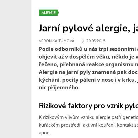
ALERGIE
Jarní pylové alergie, 
VERONIKA TŮMOVÁ
20.05.2015
Podle odborníků u nás trpí sezónními
objevit až v dospělém věku, někdo je vš
řečeno, přehnaná reakce organismu na 
Alergie na jarní pyly znamená pak doce
kýchání, pocity pálení v nose i v krku
nic příjemného.
Rizikové faktory pro vznik pyl
K rizikovým vlivům vzniku alergie patří genetic
kuřáckém prostředí, aktivní kouření, kontakt s
apod.