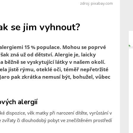
zdroj: pixabay.com
jak se jim vyhnout?
 alergiemi 15 % populace. Mohou se poprvé
ak zná už od dětství. Alergie je, laicky
běžně se vyskytující látky v našem okolí.
la jistě rýmu, oteklé oči, téměř nepřetržité
. Jaro pak zkrátka nemusí být, bohužel, vůbec
ových alergií
ké dispozice, věk matky při narození dítěte, vyrůstání v
e zvířaty či dlouhodobý pobyt ve znečištěném prostředí