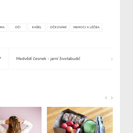
ÝMA
OČI
KAŠEL
OČKOVÁNÍ
NEMOCI A LÉČBA
?
Medvědí česnek - jarní životabudič