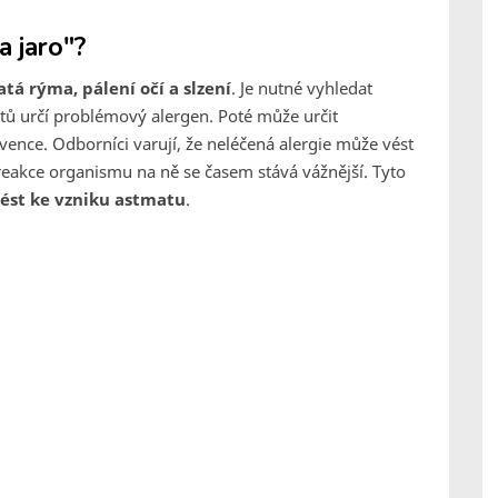
a jaro"?
tá rýma, pálení očí a slzení
. Je nutné vyhledat
estů určí problémový alergen. Poté může určit
vence. Odborníci varují, že neléčená alergie může vést
eakce organismu na ně se časem stává vážnější. Tyto
vést ke vzniku astmatu
.