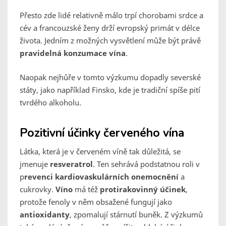
Přesto zde lidé relativně málo trpí chorobami srdce a
cév a francouzské ženy drží evropský primát v délce
života. Jedním z možných vysvětlení může být právě
pravidelná konzumace vína
.
Naopak nejhůře v tomto výzkumu dopadly severské
státy, jako například Finsko, kde je tradiční spíše pití
tvrdého alkoholu.
Pozitivní účinky červeného vína
Látka, která je v červeném víně tak důležitá, se
jmenuje
resveratrol
. Ten sehrává podstatnou roli v
p
revenci kardiovaskulárních onemocnění
a
cukrovky.
Víno
má též
protirakovinný účinek
,
protože fenoly v něm obsažené fungují jako
antioxidanty
, zpomalují stárnutí buněk. Z výzkumů