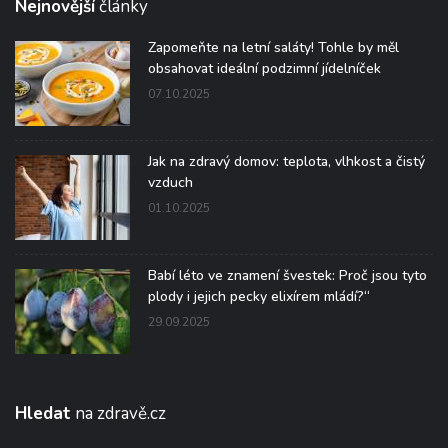
Nejnovější
články
Zapomeňte na letní saláty! Tohle by měl
obsahovat ideální podzimní jídelníček
07.10.2025
Jak na zdravý domov: teplota, vlhkost a čistý
vzduch
01.10.2025
Babí léto ve znamení švestek: Proč jsou tyto
plody i jejich pecky elixírem mládí?“
29.09.2025
Hledat
na zdravě.cz