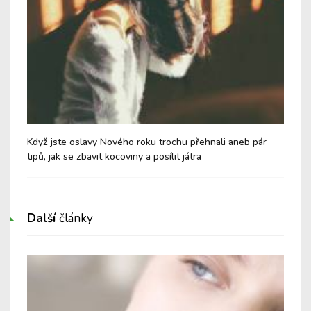
Když jste oslavy Nového roku trochu přehnali aneb pár
Osl
tipů, jak se zbavit kocoviny a posílit játra
vše
Další
články