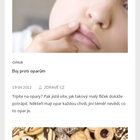
OPAR
Boj proti oparům
19.04.2012
ZDRAVĚ.CZ
Trpíte na opary? Pak jistě víte, jak takový malý flíček dokáže
potrápit. Někteří mají opar každou chvíli, jiní téměř nevědí, co
to opar je.