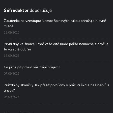
Šéfredaktor
doporučuje
Žloutenka na vzestupu: Nemoc špinavých rukou ohrožuje hlavně
mladé
22.09.2025
První dny ve školce: Proč vaše dítě bude pořád nemocné a proč je
to vlastně dobře?
16.09.2025
Co jíst a pít pokud vás trápí průjem?
07.09.2025
Prázdniny skončily. Jak přežít první dny v práci či škole bez nervů a
únavy?
04.09.2025