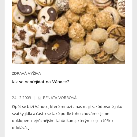
ZDRAVÁ VÝŽIVA
Jak se nepřejídat na Vánoce?
24.12.2009
RENÁTA VORBOVÁ
Opět se blíží Vánoce, které mnozí z nás mají zakódované jako
svátky jídla a často se také podle toho chováme. Jsme
obklopeni nejrůznějšími lahůdkámi, kterým se jen těžko
odolává. J ...