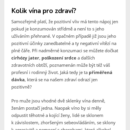
Kolik vína pro zdraví?
Samozřejmě platí, že pozitivní vliv má tento nápoj jen
pokud je konzumován střídmě a není to s jeho
užíváním přehnané. V opačném případě již jsou jeho
pozitivní účinky zanedbatelné a ty negativní vítězí na
plné čáře. Při nadměrné konzumaci se můžete dočkat
cirhózy jater
,
poškození srdce
a dalších
zdravotních obtíží, poznamenán může být též váš
profesní i rodinný život. Jaká tedy je ta
přiměřená
dávka
, která se na našem zdraví odrazí jen
pozitivně?
Pro muže jsou vhodné dvě sklenky vína denně,
ženám postačí jedna. Naopak víno by si měly
odpustit těhotné a kojící ženy, lidé se sklonem
k závislostem, zhoršeným sebeovládáním, se sklony
k agresivitě a nemocní s chorobami, které alkohol