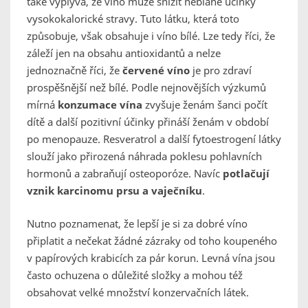
také vyplývá, že víno může snížit neblahé účinky
vysokokalorické stravy. Tuto látku, která toto
způsobuje, však obsahuje i víno bílé. Lze tedy říci, že
záleží jen na obsahu antioxidantů a nelze
jednoznačně říci, že
červené víno
je pro zdraví
prospěšnější než bílé. Podle nejnovějších výzkumů
mírná
konzumace vína
zvyšuje ženám šanci počít
dítě a další pozitivní účinky přináší ženám v období
po menopauze. Resveratrol a další fytoestrogení látky
slouží jako přirozená náhrada poklesu pohlavních
hormonů a zabraňují osteoporóze. Navíc
potlačují
vznik karcinomu prsu a vaječníku
.
Nutno poznamenat, že lepší je si za dobré víno
připlatit a nečekat žádné zázraky od toho koupeného
v papírových krabicích za pár korun. Levná vína jsou
často ochuzena o důležité složky a mohou též
obsahovat velké množství konzervačních látek.