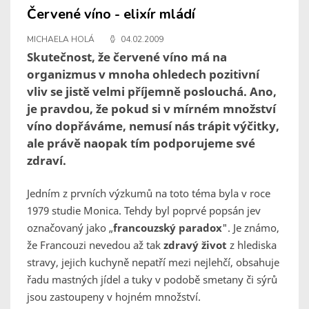
Červené víno - elixír mládí
MICHAELA HOLÁ
04.02.2009
Skutečnost, že červené víno má na
organizmus v mnoha ohledech pozitivní
vliv se jistě velmi příjemně poslouchá. Ano,
je pravdou, že pokud si v mírném množství
víno dopřáváme, nemusí nás trápit výčitky,
ale právě naopak tím podporujeme své
zdraví.
Jedním z prvních výzkumů
na toto téma byla v roce
1979 studie Monica. Tehdy byl poprvé popsán jev
označovaný jako „
francouzský paradox
". Je známo,
že Francouzi nevedou až tak
zdravý život
z hlediska
stravy, jejich kuchyně nepatří mezi nejlehčí, obsahuje
řadu mastných jídel a tuky v podobě smetany či sýrů
jsou zastoupeny v hojném množství.