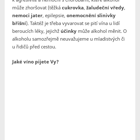
může zhoršovat (těžká
cukrovka
,
žaludeční vředy
,
nemoci jater
, epilepsie,
onemocnění slinivky
břišní
). Taktéž je třeba vyvarovat se pití vína u lidí
beroucích léky, jejichž
účinky
může alkohol měnit. O
alkoholu samozřejmě neuvažujeme u mladistvých či
u řidičů před cestou.
Jaké víno pijete Vy?