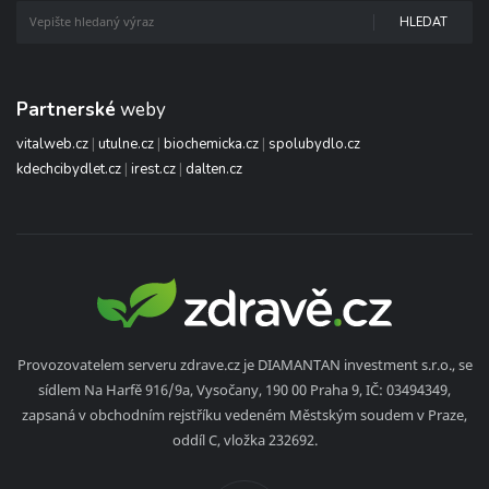
HLEDAT
Partnerské
weby
vitalweb.cz
|
utulne.cz
|
biochemicka.cz
|
spolubydlo.cz
kdechcibydlet.cz
|
irest.cz
|
dalten.cz
Provozovatelem serveru zdrave.cz je DIAMANTAN investment s.r.o., se
sídlem Na Harfě 916/9a, Vysočany, 190 00 Praha 9, IČ: 03494349,
zapsaná v obchodním rejstříku vedeném Městským soudem v Praze,
oddíl C, vložka 232692.