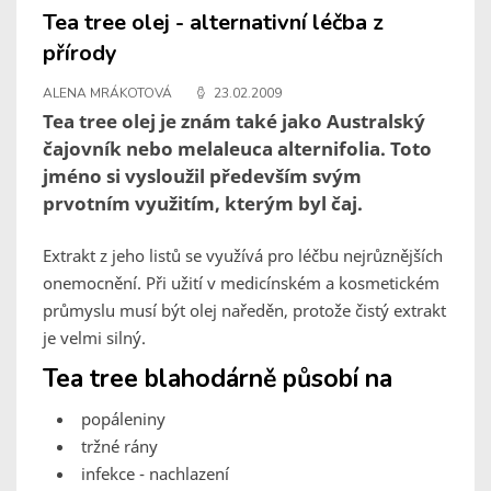
Tea tree olej - alternativní léčba z
přírody
ALENA MRÁKOTOVÁ
23.02.2009
Tea tree olej je znám také jako Australský
čajovník nebo melaleuca alternifolia. Toto
jméno si vysloužil především svým
prvotním využitím, kterým byl čaj.
Extrakt z jeho listů se využívá pro léčbu nejrůznějších
onemocnění. Při užití v medicínském a kosmetickém
průmyslu musí být olej naředěn, protože čistý extrakt
je velmi silný.
Tea tree blahodárně působí na
popáleniny
tržné rány
infekce - nachlazení