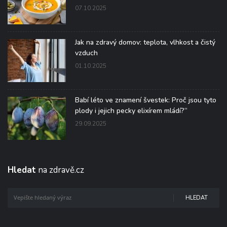
07.10.2025
Jak na zdravý domov: teplota, vlhkost a čistý
vzduch
01.10.2025
Babí léto ve znamení švestek: Proč jsou tyto
plody i jejich pecky elixírem mládí?“
29.09.2025
Hledat
na zdravě.cz
HLEDAT