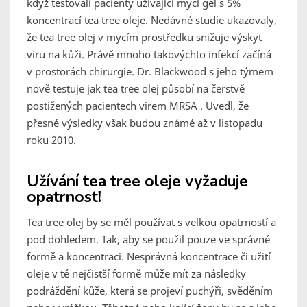
když testovali pacienty užívající mycí gel s 5%
koncentrací tea tree oleje. Nedávné studie ukazovaly,
že tea tree olej v mycím prostředku snižuje výskyt
viru na kůži. Právě mnoho takovýchto infekcí začíná
v prostorách chirurgie. Dr. Blackwood s jeho týmem
nově testuje jak tea tree olej působí na čerstvě
postižených pacientech virem MRSA . Uvedl, že
přesné výsledky však budou známé až v listopadu
roku 2010.
Užívání tea tree oleje vyžaduje
opatrnost!
Tea tree olej by se měl používat s velkou opatrností a
pod dohledem. Tak, aby se použil pouze ve správné
formě a koncentraci. Nesprávná koncentrace či užití
oleje v té nejčistší formě může mít za následky
podráždění kůže, která se projeví puchýři, svěděním