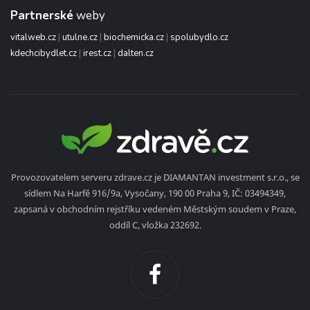
Partnerské
weby
vitalweb.cz
|
utulne.cz
|
biochemicka.cz
|
spolubydlo.cz
kdechcibydlet.cz
|
irest.cz
|
dalten.cz
Provozovatelem serveru zdrave.cz je DIAMANTAN investment s.r.o., se
sídlem Na Harfě 916/9a, Vysočany, 190 00 Praha 9, IČ: 03494349,
zapsaná v obchodním rejstříku vedeném Městským soudem v Praze,
oddíl C, vložka 232692.