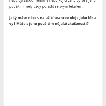
nebo vyrážkou. Těhotné nebo kojící ženy by se s jeho
použitím měly vždy poradit se svým lékařem.
Jaký máte názor, na užití tea tree oleje jako léku
vy? Máte s jeho použitím nějaké zkušenosti?