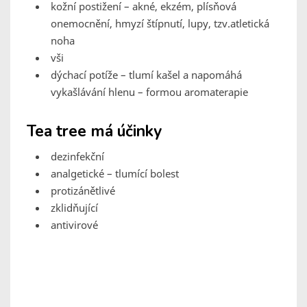
kožní postižení – akné, ekzém, plísňová
onemocnění, hmyzí štípnutí, lupy, tzv.atletická
noha
vši
dýchací potíže – tlumí kašel a napomáhá
vykašlávání hlenu – formou aromaterapie
Tea tree má účinky
dezinfekční
analgetické – tlumící bolest
protizánětlivé
zklidňující
antivirové