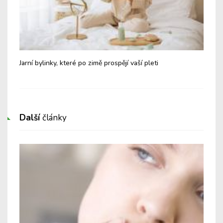
dit
Jarní bylinky, které po zimě prospějí vaší pleti
Tip
pot
Další
články