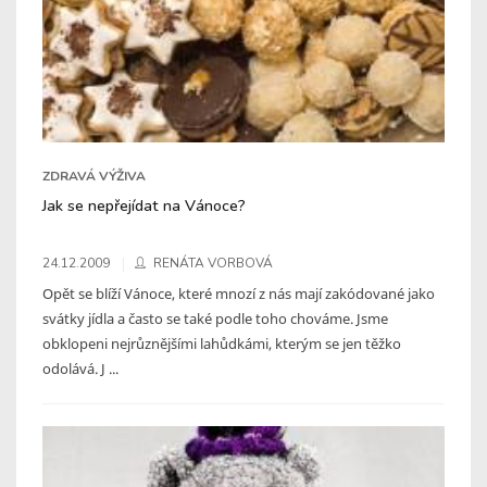
ZDRAVÁ VÝŽIVA
Jak se nepřejídat na Vánoce?
24.12.2009
RENÁTA VORBOVÁ
Opět se blíží Vánoce, které mnozí z nás mají zakódované jako
svátky jídla a často se také podle toho chováme. Jsme
obklopeni nejrůznějšími lahůdkámi, kterým se jen těžko
odolává. J ...