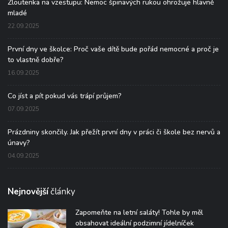
Žloutenka na vzestupu: Nemoc špinavých rukou ohrožuje hlavně
mladé
22.09.2025
První dny ve školce: Proč vaše dítě bude pořád nemocné a proč je
to vlastně dobře?
16.09.2025
Co jíst a pít pokud vás trápí průjem?
07.09.2025
Prázdniny skončily. Jak přežít první dny v práci či škole bez nervů a
únavy?
04.09.2025
Nejnovější
články
Zapomeňte na letní saláty! Tohle by měl
obsahovat ideální podzimní jídelníček