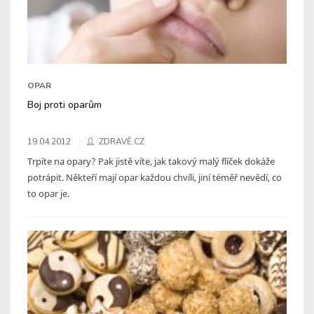
OPAR
Boj proti oparům
19.04.2012
ZDRAVĚ.CZ
Trpíte na opary? Pak jistě víte, jak takový malý flíček dokáže
potrápit. Někteří mají opar každou chvíli, jiní téměř nevědí, co
to opar je.