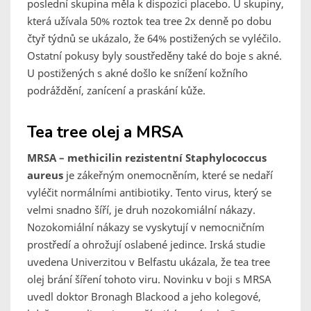
poslední skupina měla k dispozici placebo. U skupiny,
která užívala 50% roztok tea tree 2x denně po dobu
čtyř týdnů se ukázalo, že 64% postižených se vyléčilo.
Ostatní pokusy byly soustředěny také do boje s akné.
U postižených s akné došlo ke snížení kožního
podráždění, zanícení a praskání kůže.
Tea tree olej a MRSA
MRSA – methicilin rezistentní Staphylococcus
aureus
je zákeřným onemocněním, které se nedaří
vyléčit normálními antibiotiky. Tento virus, který se
velmi snadno šíří, je druh nozokomiální nákazy.
Nozokomiální nákazy se vyskytují v nemocničním
prostředí a ohrožují oslabené jedince. Irská studie
uvedena Univerzitou v Belfastu ukázala, že tea tree
olej brání šíření tohoto viru. Novinku v boji s MRSA
uvedl doktor Bronagh Blackood a jeho kolegové,