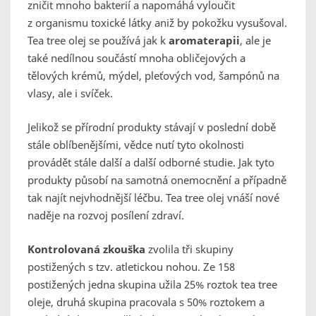
zničit mnoho bakterií a napomáhá vyloučit
z organismu toxické látky aniž by pokožku vysušoval.
Tea tree olej se používá jak k
aromaterapii
, ale je
také nedílnou součástí mnoha obličejových a
tělových krémů, mýdel, pleťových vod, šampónů na
vlasy, ale i svíček.
Jelikož se přírodní produkty stávají v poslední době
stále oblíbenějšími, vědce nutí tyto okolnosti
provádět stále další a další odborné studie. Jak tyto
produkty působí na samotná onemocnění a případně
tak najít nejvhodnější léčbu. Tea tree olej vnáší nové
naděje na rozvoj posílení zdraví.
Kontrolovaná zkouška
zvolila tři skupiny
postižených s tzv. atletickou nohou. Ze 158
postižených jedna skupina užila 25% roztok tea tree
oleje, druhá skupina pracovala s 50% roztokem a