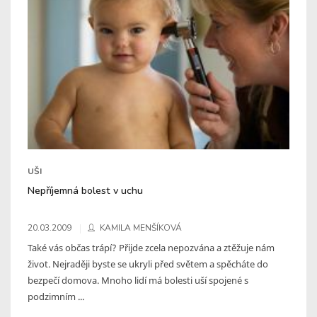
UŠI
Nepříjemná bolest v uchu
20.03.2009
KAMILA MENŠÍKOVÁ
Také vás občas trápí? Přijde zcela nepozvána a ztěžuje nám
život. Nejraději byste se ukryli před světem a spěcháte do
bezpečí domova. Mnoho lidí má bolesti uší spojené s
podzimním ...