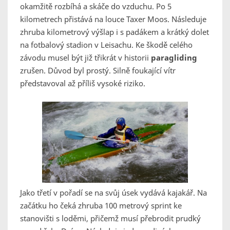
okamžitě rozbíhá a skáče do vzduchu. Po 5
kilometrech přistává na louce Taxer Moos. Následuje
zhruba kilometrový výšlap i s padákem a krátký dolet
na fotbalový stadion v Leisachu. Ke škodě celého
závodu musel být již třikrát v historii
paragliding
zrušen. Důvod byl prostý. Silně foukající vítr
představoval až příliš vysoké riziko.
Jako třetí v pořadí se na svůj úsek vydává kajakář. Na
začátku ho čeká zhruba 100 metrový sprint ke
stanovišti s loděmi, přičemž musí přebrodit prudký