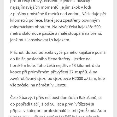
proud řeky Drávy. Následuje jeden z divácky
nejzajímavějších momentů. Je jím skok v lodi
z plošiny umístěné 6 metrů nad vodou. Následuje pět
kilometrů po řece, které jsou zpestřeny povinným
eskymáckým obratem. Na závěr čeká kajakáře 500
metrů slalomové pasáže a malé stoupání na břehu,
jenž musí absolvovat i s kajakem.
Plácnutí do zad od zcela vyčerpaného kajakáře posílá
do finiše posledního člena štafety - jezdce na
horském kole. Toho čeká nejdříve 13 kilometrů do
kopce při průměrném převýšení 27 stupňů. A na
závěr obávaný sjezd po sjezdovce H2000 až tam, kde
vše začalo, na náměstí v Lienzu.
České barvy, i přes nelibost domácích Rakušanů, se
do popředí tlačí již od 90. let a první vítězství si
připsal v kategorii profesionálů elitní tým Škoda Auto