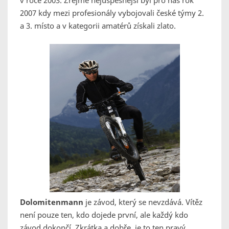
v roce 2003. Zřejmě nejúspěšnější byl pro nás rok
2007 kdy mezi profesionály vybojovali české týmy 2.
a 3. místo a v kategorii amatérů získali zlato.
Dolomitenmann
je závod, který se nevzdává. Vítěz
není pouze ten, kdo dojede první, ale každý kdo
závod dokončí. Zkrátka a dobře, je to ten pravý