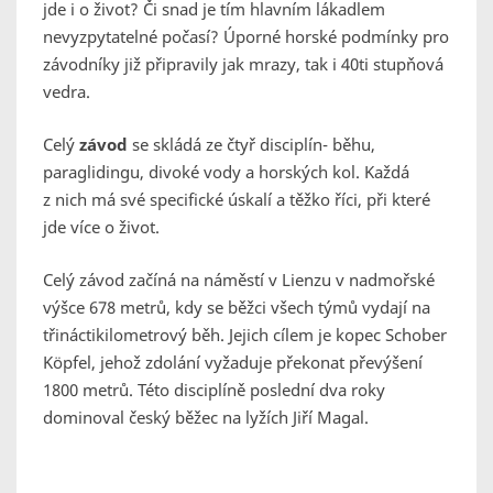
jde i o život? Či snad je tím hlavním lákadlem
nevyzpytatelné počasí? Úporné horské podmínky pro
závodníky již připravily jak mrazy, tak i 40ti stupňová
vedra.
Celý
závod
se skládá ze čtyř disciplín- běhu,
paraglidingu, divoké vody a horských kol. Každá
z nich má své specifické úskalí a těžko říci, při které
jde více o život.
Celý závod začíná na náměstí v Lienzu v nadmořské
výšce 678 metrů, kdy se běžci všech týmů vydají na
třináctikilometrový běh. Jejich cílem je kopec Schober
Köpfel, jehož zdolání vyžaduje překonat převýšení
1800 metrů. Této disciplíně poslední dva roky
dominoval český běžec na lyžích Jiří Magal.