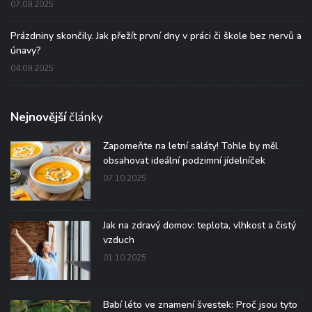
07.09.2025
Prázdniny skončily. Jak přežít první dny v práci či škole bez nervů a
únavy?
04.09.2025
Nejnovější
články
Zapomeňte na letní saláty! Tohle by měl
obsahovat ideální podzimní jídelníček
07.10.2025
Jak na zdravý domov: teplota, vlhkost a čistý
vzduch
01.10.2025
Babí léto ve znamení švestek: Proč jsou tyto