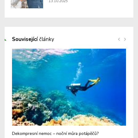
13.10.2025
Související
články
Dekompresní nemoc – noční můra potápěčů?
Prv