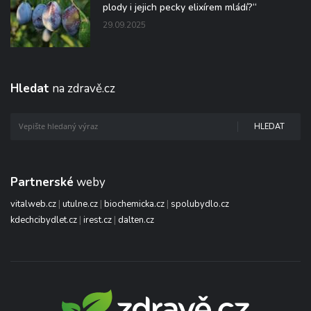
plody i jejich pecky elixírem mládí?“
29.09.2025
Hledat
na zdravě.cz
HLEDAT
Partnerské
weby
vitalweb.cz
|
utulne.cz
|
biochemicka.cz
|
spolubydlo.cz
kdechcibydlet.cz
|
irest.cz
|
dalten.cz