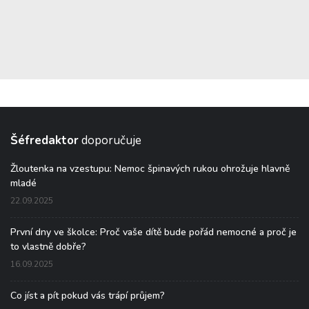
Šéfredaktor
doporučuje
Žloutenka na vzestupu: Nemoc špinavých rukou ohrožuje hlavně
mladé
22.09.2025
První dny ve školce: Proč vaše dítě bude pořád nemocné a proč je
to vlastně dobře?
16.09.2025
Co jíst a pít pokud vás trápí průjem?