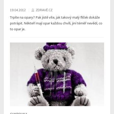
19.04.2012
ZDRAVĚ.CZ
Trpíte na opary? Pak jistě víte, jak takový malý flíček dokáže
potrápit. Někteří mají opar každou chvíli, jiní téměř nevědí, co
to opar je.
CUKROVKA