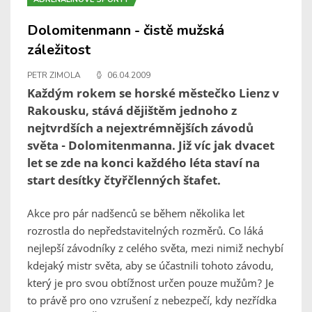
Dolomitenmann - čistě mužská
záležitost
PETR ZIMOLA
06.04.2009
Každým rokem se horské městečko Lienz v
Rakousku, stává dějištěm jednoho z
nejtvrdších a nejextrémnějších závodů
světa - Dolomitenmanna. Již víc jak dvacet
let se zde na konci každého léta staví na
start desítky čtyřčlenných štafet.
Akce pro pár nadšenců se během několika let
rozrostla do nepředstavitelných rozměrů. Co láká
nejlepší závodníky z celého světa, mezi nimiž nechybí
kdejaký mistr světa, aby se účastnili tohoto závodu,
který je pro svou obtížnost určen pouze mužům? Je
to právě pro ono vzrušení z nebezpečí, kdy nezřídka