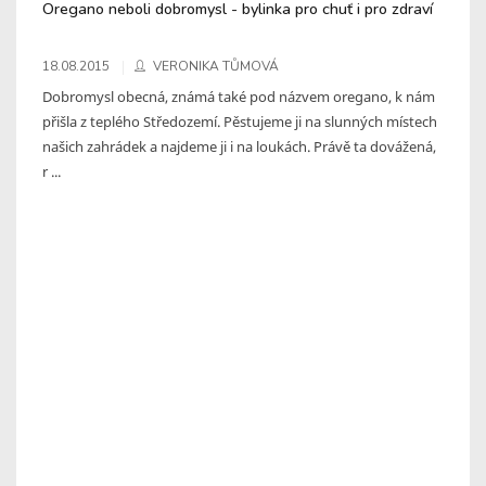
Oregano neboli dobromysl - bylinka pro chuť i pro zdraví
18.08.2015
VERONIKA TŮMOVÁ
Dobromysl obecná, známá také pod názvem oregano, k nám
přišla z teplého Středozemí. Pěstujeme ji na slunných místech
našich zahrádek a najdeme ji i na loukách. Právě ta dovážená,
r ...