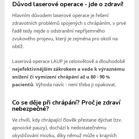
Důvod laserové operace - jde o zdraví!
Hlavním důvodem laserové operace je řešení
zdravotních problémů spojených s chrápáním, v prvé
řadě tedy nejde o odstranění nepříjemného
zvukového projevu, který je zejména pro okolí na
obtíž.
Laserová operace LAUP je celosvětově a dlouhodobě
nejefektivnějším zákrokem a vede k výraznému
snížení či vymizení chrápání až u 80 - 90 %
pacientů
. Výhoda navíc - není třeba ji opakovat.
Co se děje při chrápání? Proč je zdraví
nebezpečné?
Ve chvíli, kdy chrápající člověk přestane dýchat (tzv.
apnoické pauzy), dochází k nedostatečnému
okysličování mozku, díky němuž může v krajních