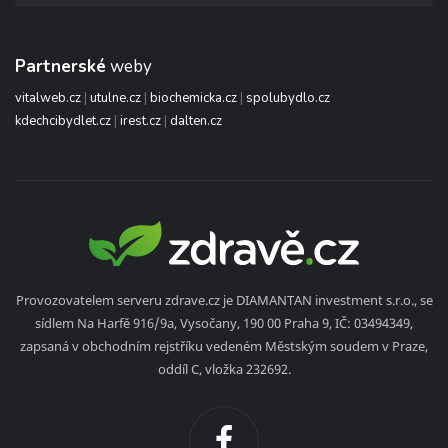
Partnerské
weby
vitalweb.cz
|
utulne.cz
|
biochemicka.cz
|
spolubydlo.cz
kdechcibydlet.cz
|
irest.cz
|
dalten.cz
Provozovatelem serveru zdrave.cz je DIAMANTAN investment s.r.o., se
sídlem Na Harfě 916/9a, Vysočany, 190 00 Praha 9, IČ: 03494349,
zapsaná v obchodním rejstříku vedeném Městským soudem v Praze,
oddíl C, vložka 232692.