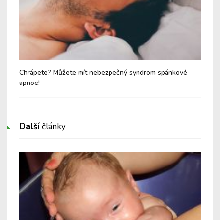
Chrápete? Můžete mít nebezpečný syndrom spánkové
Sy
apnoe!
Další
články