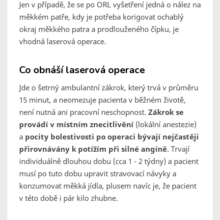
Jen v případě, že se po ORL vyšetření jedná o nález na
měkkém patře, kdy je potřeba korigovat ochablý
okraj měkkého patra a prodlouženého čípku, je
vhodná laserová operace.
Co obnáší laserová operace
Jde o šetrný ambulantní zákrok, který trvá v průměru
15 minut, a neomezuje pacienta v běžném životě,
není nutná ani pracovní neschopnost.
Zákrok se
provádí v místním znecitlivění
(lokální anestezie)
a
pocity bolestivosti po operaci bývají nejčastěji
přirovnávány k potížím při silné angíně
. Trvají
individuálně dlouhou dobu (cca 1 - 2 týdny) a pacient
musí po tuto dobu upravit stravovací návyky a
konzumovat měkká jídla, plusem navíc je, že pacient
v této době i pár kilo zhubne.