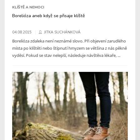
KLÍŠTĚ A NEMOCI
Borelióza aneb když se přisaje klíště
04.08.2015
JITKA SUCHÁNKOVÁ
Borelióza zdaleka není neznámé slovo. Při objevení zarudlého
místa po klíštěti nebo štípnutí hmyzem se většina z nás pěkně
vyděsí. Pokud se stav nelepší, následuje návštěva lékaře, ...