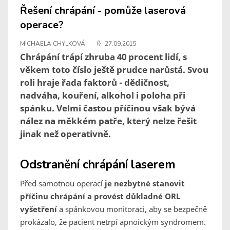
Řešení chrápání - pomůže laserová
operace?
MICHAELA CHYLKOVÁ
27.09.2015
Chrápání trápí zhruba 40 procent lidí, s
věkem toto číslo ještě prudce narůstá. Svou
roli hraje řada faktorů - dědičnost,
nadváha, kouření, alkohol i poloha při
spánku. Velmi častou příčinou však bývá
nález na měkkém patře, který nelze řešit
jinak než operativně.
Odstranění chrápání laserem
Před samotnou operací
je nezbytné stanovit
příčinu chrápání a provést důkladné ORL
vyšetření
a spánkovou monitoraci, aby se bezpečně
prokázalo, že pacient netrpí apnoickým syndromem.