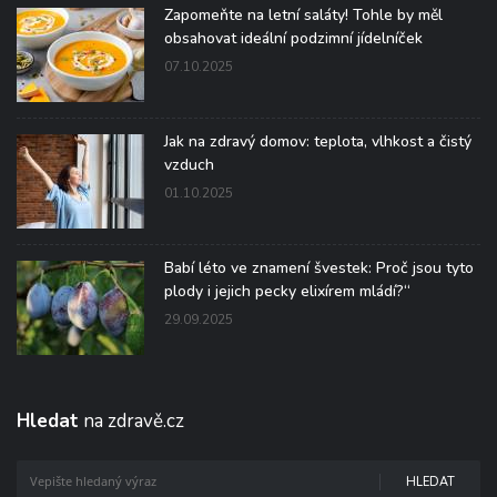
Zapomeňte na letní saláty! Tohle by měl
obsahovat ideální podzimní jídelníček
07.10.2025
Jak na zdravý domov: teplota, vlhkost a čistý
vzduch
01.10.2025
Babí léto ve znamení švestek: Proč jsou tyto
plody i jejich pecky elixírem mládí?“
29.09.2025
Hledat
na zdravě.cz
HLEDAT