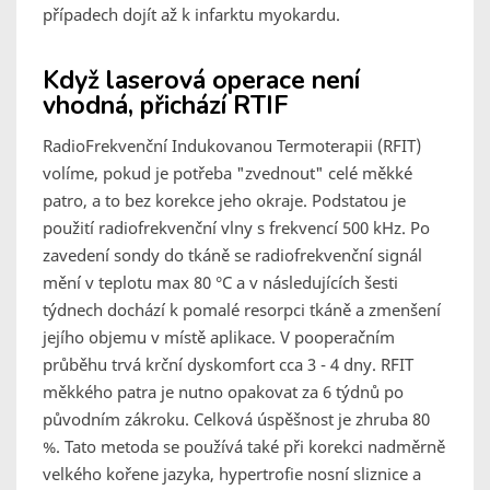
případech dojít až k infarktu myokardu.
Když laserová operace není
vhodná, přichází RTIF
RadioFrekvenční Indukovanou Termoterapii (RFIT)
volíme, pokud je potřeba "zvednout" celé měkké
patro, a to bez korekce jeho okraje. Podstatou je
použití radiofrekvenční vlny s frekvencí 500 kHz. Po
zavedení sondy do tkáně se radiofrekvenční signál
mění v teplotu max 80 °C a v následujících šesti
týdnech dochází k pomalé resorpci tkáně a zmenšení
jejího objemu v místě aplikace. V pooperačním
průběhu trvá krční dyskomfort cca 3 - 4 dny. RFIT
měkkého patra je nutno opakovat za 6 týdnů po
původním zákroku. Celková úspěšnost je zhruba 80
%. Tato metoda se používá také při korekci nadměrně
velkého kořene jazyka, hypertrofie nosní sliznice a