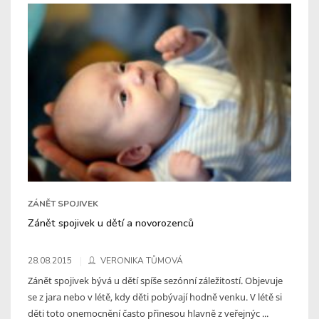
ZÁNĚT SPOJIVEK
Zánět spojivek u dětí a novorozenců
28.08.2015
VERONIKA TŮMOVÁ
Zánět spojivek bývá u dětí spíše sezónní záležitostí. Objevuje
se z jara nebo v létě, kdy děti pobývají hodně venku. V létě si
děti toto onemocnění často přinesou hlavně z veřejnýc ...