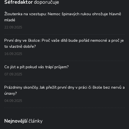
Šéfredaktor
doporučuje
Žloutenka na vzestupu: Nemoc špinavých rukou ohrožuje hlavně
mladé
22.09.2025
První dny ve školce: Proč vaše dítě bude pořád nemocné a proč je
to vlastně dobře?
16.09.2025
Co jíst a pít pokud vás trápí průjem?
07.09.2025
Prázdniny skončily. Jak přežít první dny v práci či škole bez nervů a
únavy?
04.09.2025
Nejnovější
články