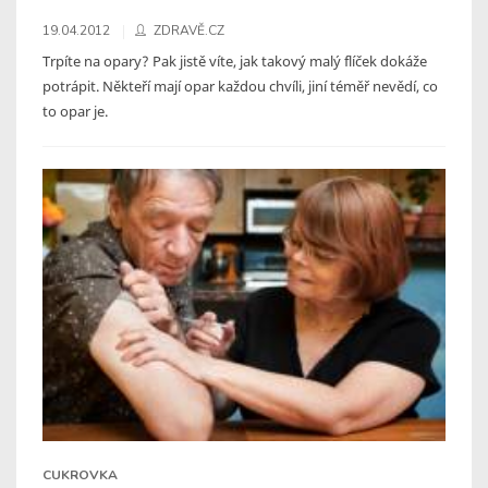
19.04.2012
ZDRAVĚ.CZ
Trpíte na opary? Pak jistě víte, jak takový malý flíček dokáže
potrápit. Někteří mají opar každou chvíli, jiní téměř nevědí, co
to opar je.
CUKROVKA