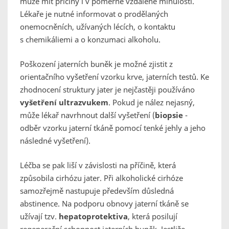
může mít příčiny i v poměrně vzdálené minulosti.
Lékaře je nutné informovat o prodělaných
onemocněních, užívaných lécích, o kontaktu
s chemikáliemi a o konzumaci alkoholu.
Poškození jaterních buněk je možné zjistit z
orientačního vyšetření vzorku krve, jaterních testů. Ke
zhodnocení struktury jater je nejčastěji používáno
vyšetření ultrazvukem
. Pokud je nález nejasný,
může lékař navrhnout další vyšetření (
biopsie
-
odběr vzorku jaterní tkáně pomocí tenké jehly a jeho
následné vyšetření).
Léčba se pak liší v závislosti na příčině, která
způsobila cirhózu jater. Při alkoholické cirhóze
samozřejmě nastupuje především důsledná
abstinence. Na podporu obnovy jaterní tkáně se
užívají tzv.
hepatoprotektiva
, která posilují