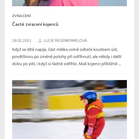
ZVRACENÍ
Časté zvracení kojenců
18.02.2011
LUCIE REGENERMELOVÁ
Když se dítě napije, část mléka volně odteče koutkem úst,
povětšinou po změně polohy při odříhnutí, ale někdy i delší
dobu po pití, i když si řádně odříhlo. Malí kojenci přibližně ...