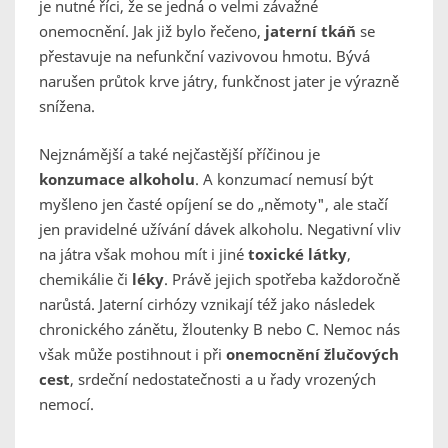
je nutné říci, že se jedná o velmi závažné
onemocnění. Jak již bylo řečeno,
jaterní tkáň
se
přestavuje na nefunkční vazivovou hmotu. Bývá
narušen průtok krve játry, funkčnost jater je výrazně
snížena.
Nejznámější a také nejčastější příčinou je
konzumace alkoholu
. A konzumací nemusí být
myšleno jen časté opíjení se do „němoty", ale stačí
jen pravidelné užívání dávek alkoholu. Negativní vliv
na játra však mohou mít i jiné
toxické látky
,
chemikálie či
léky
. Právě jejich spotřeba každoročně
narůstá. Jaterní cirhózy vznikají též jako následek
chronického zánětu, žloutenky B nebo C. Nemoc nás
však může postihnout i při
onemocnění žlučových
cest
, srdeční nedostatečnosti a u řady vrozených
nemocí.