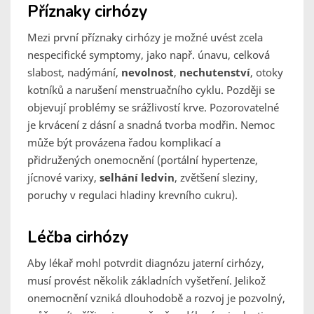
Příznaky cirhózy
Mezi první příznaky cirhózy je možné uvést zcela
nespecifické symptomy, jako např. únavu, celková
slabost, nadýmání,
nevolnost
,
nechutenství
, otoky
kotníků a narušení menstruačního cyklu. Později se
objevují problémy se srážlivostí krve. Pozorovatelné
je krvácení z dásní a snadná tvorba modřin. Nemoc
může být provázena řadou komplikací a
přidružených onemocnění (portální hypertenze,
jícnové varixy,
selhání ledvin
, zvětšení sleziny,
poruchy v regulaci hladiny krevního cukru).
Léčba cirhózy
Aby lékař mohl potvrdit diagnózu jaterní cirhózy,
musí provést několik základních vyšetření. Jelikož
onemocnění vzniká dlouhodobě a rozvoj je pozvolný,