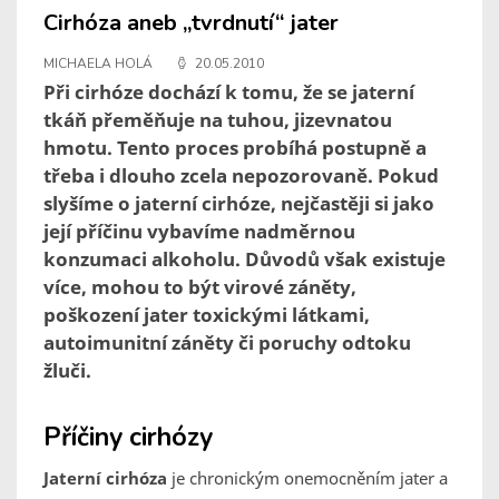
Cirhóza aneb „tvrdnutí“ jater
MICHAELA HOLÁ
20.05.2010
Při cirhóze dochází k tomu, že se jaterní
tkáň přeměňuje na tuhou, jizevnatou
hmotu. Tento proces probíhá postupně a
třeba i dlouho zcela nepozorovaně. Pokud
slyšíme o jaterní cirhóze, nejčastěji si jako
její příčinu vybavíme nadměrnou
konzumaci alkoholu. Důvodů však existuje
více, mohou to být virové záněty,
poškození jater toxickými látkami,
autoimunitní záněty či poruchy odtoku
žluči.
Příčiny cirhózy
Jaterní cirhóza
je chronickým onemocněním jater a