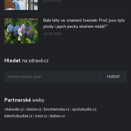
01.10.2025
Babí léto ve znamení švestek: Proč jsou tyto
plody i jejich pecky elixírem mládí?“
29.09.2025
Hledat
na zdravě.cz
HLEDAT
Partnerské
weby
vitalweb.cz
|
utulne.cz
|
biochemicka.cz
|
spolubydlo.cz
kdechcibydlet.cz
|
irest.cz
|
dalten.cz