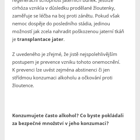
regenerační schopnost jaterních buněk. Jestliže
cirhóza vznikla v důsledku prodělané žloutenky,
zaměřuje se léčba na boj proti zánětu. Pokud však
nemoc dospěje do posledního stádia, jedinou
možností jak zcela nahradit poškozenou jaterní tkáň
je
transplantace jater
.
Z uvedeného je zřejmé, že jistě nejspolehlivějším
postupem je prevence vzniku tohoto onemocnění.
K prevenci lze uvést zejména abstinenci či jen
střídmou konzumaci alkoholu a očkování proti
žloutence.
Konzumujete často alkohol? Co byste pokládali
za bezpečné množství v jeho konzumaci?