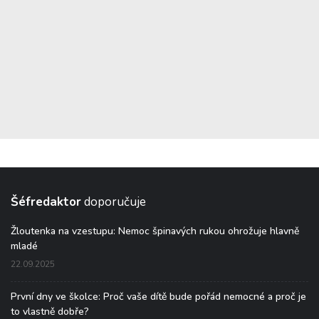
Šéfredaktor
doporučuje
Žloutenka na vzestupu: Nemoc špinavých rukou ohrožuje hlavně
mladé
22.09.2025
První dny ve školce: Proč vaše dítě bude pořád nemocné a proč je
to vlastně dobře?