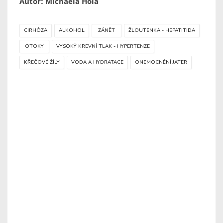
Autor: Michaela Holá
CIRHÓZA
ALKOHOL
ZÁNĚT
ŽLOUTENKA - HEPATITIDA
OTOKY
VYSOKÝ KREVNÍ TLAK - HYPERTENZE
KŘEČOVÉ ŽÍLY
VODA A HYDRATACE
ONEMOCNĚNÍ JATER