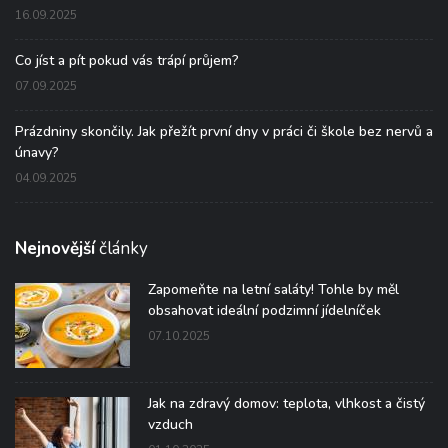
16.09.2025
Co jíst a pít pokud vás trápí průjem?
07.09.2025
Prázdniny skončily. Jak přežít první dny v práci či škole bez nervů a
únavy?
04.09.2025
Nejnovější
články
Zapomeňte na letní saláty! Tohle by měl
obsahovat ideální podzimní jídelníček
07.10.2025
Jak na zdravý domov: teplota, vlhkost a čistý
vzduch