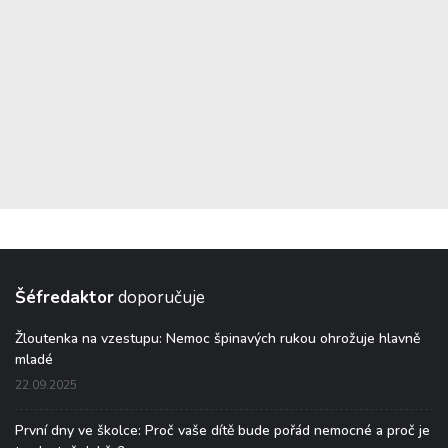
Šéfredaktor
doporučuje
Žloutenka na vzestupu: Nemoc špinavých rukou ohrožuje hlavně
mladé
22.09.2025
První dny ve školce: Proč vaše dítě bude pořád nemocné a proč je