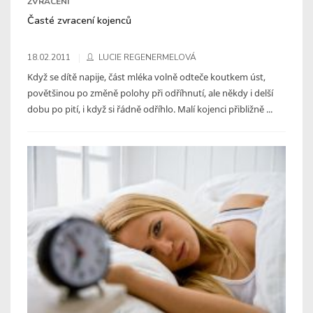
ZVRACENÍ
Časté zvracení kojenců
18.02.2011
LUCIE REGENERMELOVÁ
Když se dítě napije, část mléka volně odteče koutkem úst,
povětšinou po změně polohy při odříhnutí, ale někdy i delší
dobu po pití, i když si řádně odříhlo. Malí kojenci přibližně ...