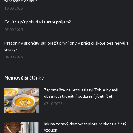
to vlastně dobře?
16.09.2025
Co jíst a pít pokud vás trápí průjem?
07.09.2025
Prázdniny skončily. Jak přežít první dny v práci či škole bez nervů a
únavy?
04.09.2025
Nejnovější
články
Zapomeňte na letní saláty! Tohle by měl
obsahovat ideální podzimní jídelníček
07.10.2025
Jak na zdravý domov: teplota, vlhkost a čistý
vzduch