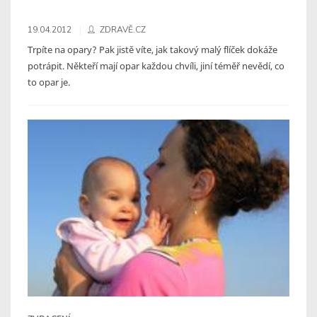
19.04.2012
ZDRAVĚ.CZ
Trpíte na opary? Pak jistě víte, jak takový malý flíček dokáže
potrápit. Někteří mají opar každou chvíli, jiní téměř nevědí, co
to opar je.