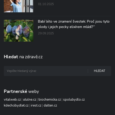
01.10.2025
Babí léto ve znamení švestek: Proč jsou tyto
plody i jejich pecky elixírem mládí?“
29.09.2025
Hledat
na zdravě.cz
HLEDAT
Partnerské
weby
vitalweb.cz
|
utulne.cz
|
biochemicka.cz
|
spolubydlo.cz
kdechcibydlet.cz
|
irest.cz
|
dalten.cz