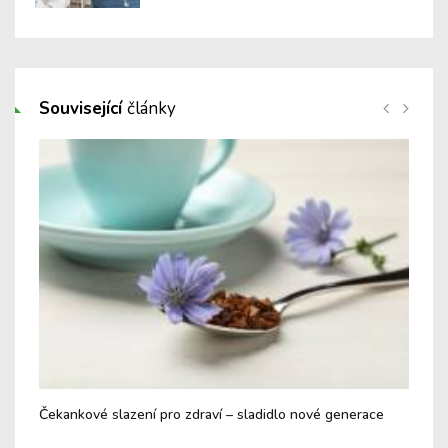
Související
články
Čekankové slazení pro zdraví – sladidlo nové generace
Pre
nár