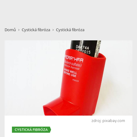
Domů
Cystická fibróza
Cystická fibróza
zdroj: pixabay.com
CYSTICKÁ FIBRÓZA