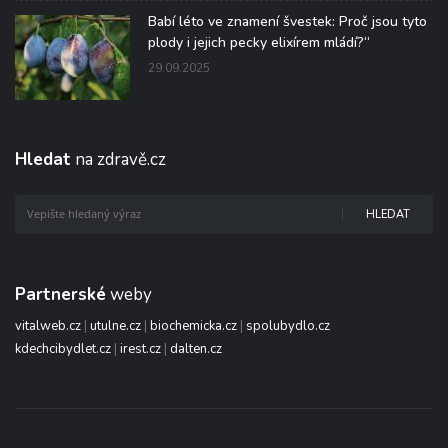
Babí léto ve znamení švestek: Proč jsou tyto
plody i jejich pecky elixírem mládí?“
29.09.2025
Hledat
na zdravě.cz
HLEDAT
Partnerské
weby
vitalweb.cz
|
utulne.cz
|
biochemicka.cz
|
spolubydlo.cz
kdechcibydlet.cz
|
irest.cz
|
dalten.cz