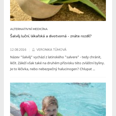
ALTERNATIVNÍ MEDICÍNA
Šalvěj luční, lékařská a divotvorná - znáte rozdíl?
12.08.2016
VERONIKA TŮMOVÁ
Název “šalvěj“ vychází z latinského "salvere" - tedy chránit,
léčit. Záleží však také na druhém přízvisku této zvláštní byliny.
Je to léčivka, nebo nebezpečný halucinogen? Chlupat ...