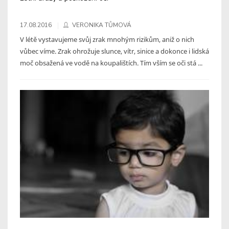
17.08.2016
VERONIKA TŮMOVÁ
V létě vystavujeme svůj zrak mnohým rizikům, aniž o nich
vůbec víme. Zrak ohrožuje slunce, vítr, sinice a dokonce i lidská
moč obsažená ve vodě na koupalištích. Tím vším se oči stá ...