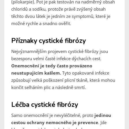
(pilokarpie). Pot je pak testován na nadměrný obsah
chloridů a sodíku, protože právě zvýšený obsah
těchto dvou látek je jedním ze symptomů, které je
možné rychle a snadno ověřit.
Příznaky cystické fibrózy
Nejvýznamnějším projevem cystické fibrózy jsou
bezesporu velmi časté infekce dýchacích cest.
Onemocnění je tedy často provázeno
neustupujícím kašlem.
Tyto opakované infekce
způsobují velká poškození plicní tkáně, která mohou
končit selháním plic a následně smrtí.
Léčba cystické fibrózy
Samo onemocnění je nevyléčitelné, proto
jedinou
cestou ochrany nemocného je prevence
. Jde