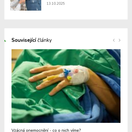
13.10.2025
Související
články
Vzácná onemocnění - co o nich víme?
Cys