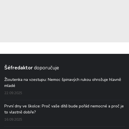
Šéfredaktor
doporučuje
Žloutenka na vzestupu: Nemoc špinavých rukou ohrožuje hlavně
mladé
22.09.2025
První dny ve školce: Proč vaše dítě bude pořád nemocné a proč je
to vlastně dobře?
16.09.2025