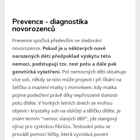
Prevence - diagnostika
novorozenců
Prevence spočívá především ve sledování
novorozence.
Pokud je u některých nově
narozených dětí předpoklad výskytu této
nemoci, podstupují tzv. test potu a dále pak
genetická vyšetření.
Pot nemocných dětí obsahuje
více soli, někdy se toto může projevit i při líbání na
čelíčko a mazlení matky s miminkem, kdy matka
pojme podezření právě díky nepřirozené slanosti
potu dítěte. V horkých letních dnech se mohou
objevit i krystalky soli na obličeji a tělíčku dítěte. Je
znám termín "nemoc slaných dětí", jde slangový
výraz pro cystickou fibrózu. Testování potu se
provádí pomocí léčby, která vyvolává pocení