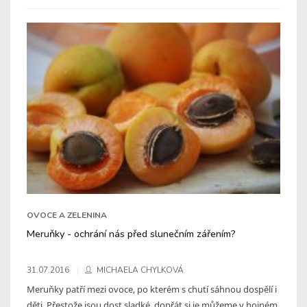
OVOCE A ZELENINA
Meruňky - ochrání nás před slunečním zářením?
31.07.2016
MICHAELA CHYLKOVÁ
Meruňky patří mezi ovoce, po kterém s chutí sáhnou dospělí i
děti. Přestože jsou dost sladké, dopřát si je můžeme v hojném