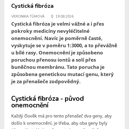
Cystická fibróza
VERONIKA TŮMOVÁ
19.08.2016
Cystická fibróza je velmi vážné a i přes
pokroky medicíny nevyléčitelné
onemocnění. Navíc je poměrně časté,
vyskytuje se v poměru 1:3000, a to převážně
u bílé rasy. Onemocnění je způsobeno
poruchou přenosu iontů a solí přes
buněčnou membránu. Tato porucha je
způsobena genetickou mutací genu, který
je za přenašeče zodpovědný.
Cystická fibróza - původ
onemocnění
Každý člověk má pro tento přenašeč dva geny, aby
došlo k onemocnění, je třeba, aby oba geny byly