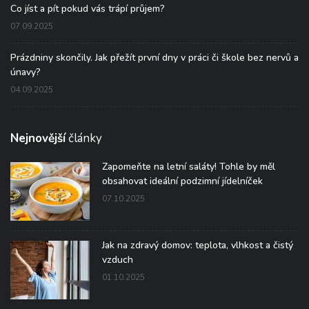
Co jíst a pít pokud vás trápí průjem?
07.09.2025
Prázdniny skončily. Jak přežít první dny v práci či škole bez nervů a
únavy?
04.09.2025
Nejnovější
články
Zapomeňte na letní saláty! Tohle by měl
obsahovat ideální podzimní jídelníček
07.10.2025
Jak na zdravý domov: teplota, vlhkost a čistý
vzduch
01.10.2025