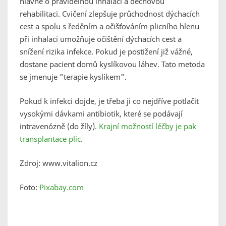
hlavně o pravidelnou inhalaci a dechovou
rehabilitaci. Cvičení zlepšuje průchodnost dýchacích
cest a spolu s ředěním a očišťováním plicního hlenu
při inhalaci umožňuje očištění dýchacích cest a
snížení rizika infekce. Pokud je postižení již vážné,
dostane pacient domů kyslíkovou láhev. Tato metoda
se jmenuje "terapie kyslíkem".
Pokud k infekci dojde, je třeba ji co nejdříve potlačit
vysokými dávkami antibiotik, které se podávají
intravenózně (do žíly).
Krajní možností léčby je pak
transplantace plic.
Zdroj: www.vitalion.cz
Foto:
Pixabay.com