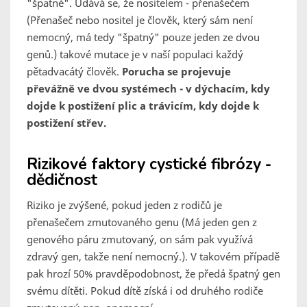
"špatné". Udává se, že nositelem - přenašečem
(Přenašeč nebo nositel je člověk, který sám není
nemocný, má tedy "špatný" pouze jeden ze dvou
genů.) takové mutace je v naší populaci každý
pětadvacátý člověk.
Porucha se projevuje
převážně ve dvou systémech - v dýchacím, kdy
dojde k postižení plic a trávicím, kdy dojde k
postižení střev.
Rizikové faktory cystické fibrózy -
dědičnost
Riziko je zvýšené, pokud jeden z rodičů je
přenašečem zmutovaného genu (Má jeden gen z
genového páru zmutovaný, on sám pak využívá
zdravý gen, takže není nemocný.). V takovém případě
pak hrozí 50% pravděpodobnost, že předá špatný gen
svému dítěti. Pokud dítě získá i od druhého rodiče