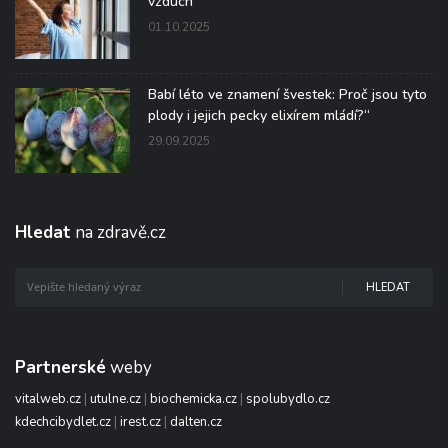
vzduch
01.10.2025
Babí léto ve znamení švestek: Proč jsou tyto
plody i jejich pecky elixírem mládí?“
29.09.2025
Hledat
na zdravě.cz
HLEDAT
Partnerské
weby
vitalweb.cz
|
utulne.cz
|
biochemicka.cz
|
spolubydlo.cz
kdechcibydlet.cz
|
irest.cz
|
dalten.cz