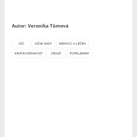
Autor: Veronika Tůmová
OČI
OČNÍ VADY
NEMOCI A LÉČBA
KRÁTKOZRAKOST
ÚRAZY
POPÁLENINY