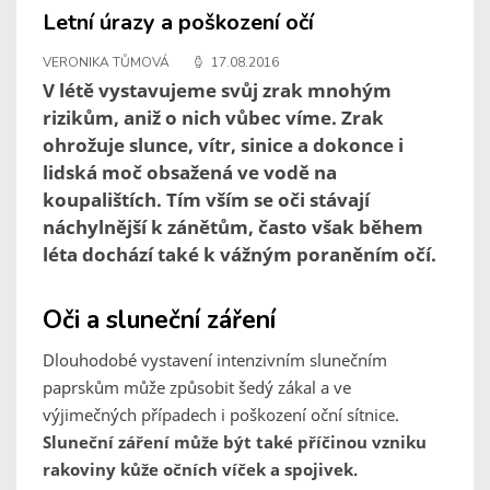
Letní úrazy a poškození očí
VERONIKA TŮMOVÁ
17.08.2016
V létě vystavujeme svůj zrak mnohým
rizikům, aniž o nich vůbec víme. Zrak
ohrožuje slunce, vítr, sinice a dokonce i
lidská moč obsažená ve vodě na
koupalištích. Tím vším se oči stávají
náchylnější k zánětům, často však během
léta dochází také k vážným poraněním očí.
Oči a sluneční záření
Dlouhodobé vystavení intenzivním slunečním
paprskům může způsobit šedý zákal a ve
výjimečných případech i poškození oční sítnice.
Sluneční záření může být také příčinou vzniku
rakoviny kůže očních víček a spojivek.