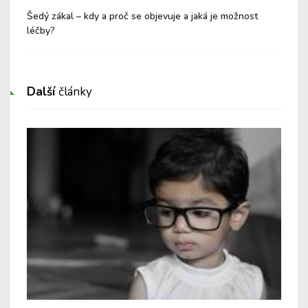
Šedý zákal – kdy a proč se objevuje a jaká je možnost
Syn
léčby?
Další
články