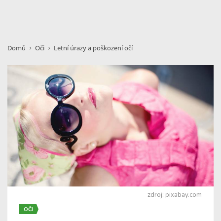
Domů
Oči
Letní úrazy a poškození očí
zdroj: pixabay.com
OČI