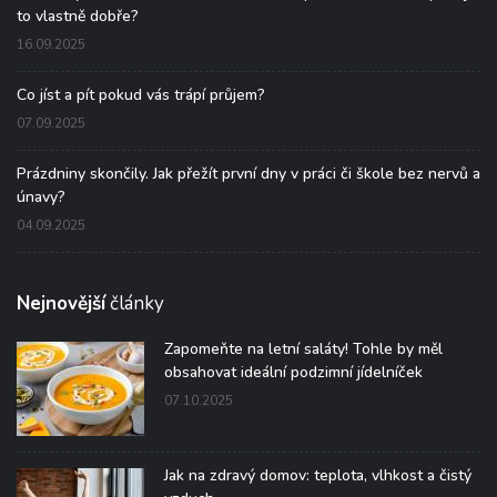
to vlastně dobře?
16.09.2025
Co jíst a pít pokud vás trápí průjem?
07.09.2025
Prázdniny skončily. Jak přežít první dny v práci či škole bez nervů a
únavy?
04.09.2025
Nejnovější
články
Zapomeňte na letní saláty! Tohle by měl
obsahovat ideální podzimní jídelníček
07.10.2025
Jak na zdravý domov: teplota, vlhkost a čistý