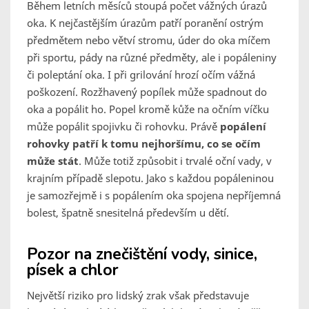
Během letních měsíců stoupá počet vážných úrazů
oka. K nejčastějším úrazům patří poranění ostrým
předmětem nebo větví stromu, úder do oka míčem
při sportu, pády na různé předměty, ale i popáleniny
či poleptání oka. I při grilování hrozí očím vážná
poškození. Rozžhavený popílek může spadnout do
oka a popálit ho. Popel kromě kůže na očním víčku
může popálit spojivku či rohovku. Právě
popálení
rohovky patří k tomu nejhoršímu, co se očím
může stát
. Může totiž způsobit i trvalé oční vady, v
krajním případě slepotu. Jako s každou popáleninou
je samozřejmě i s popálením oka spojena nepříjemná
bolest, špatně snesitelná především u dětí.
Pozor na znečištění vody, sinice,
písek a chlor
Největší riziko pro lidský zrak však představuje