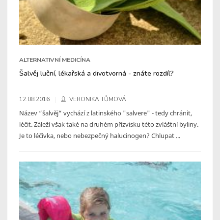
ALTERNATIVNÍ MEDICÍNA
Šalvěj luční, lékařská a divotvorná - znáte rozdíl?
12.08.2016
VERONIKA TŮMOVÁ
Název “šalvěj“ vychází z latinského "salvere" - tedy chránit,
léčit. Záleží však také na druhém přízvisku této zvláštní byliny.
Je to léčivka, nebo nebezpečný halucinogen? Chlupat ...