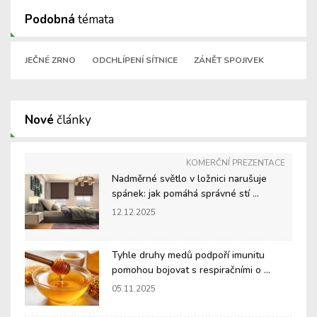
Podobná
témata
JEČNÉ ZRNO
ODCHLÍPENÍ SÍTNICE
ZÁNĚT SPOJIVEK
Nové
články
KOMERČNÍ PREZENTACE
Nadměrné světlo v ložnici narušuje
spánek: jak pomáhá správné stí ...
12.12.2025
Tyhle druhy medů podpoří imunitu
pomohou bojovat s respiračními o ...
05.11.2025