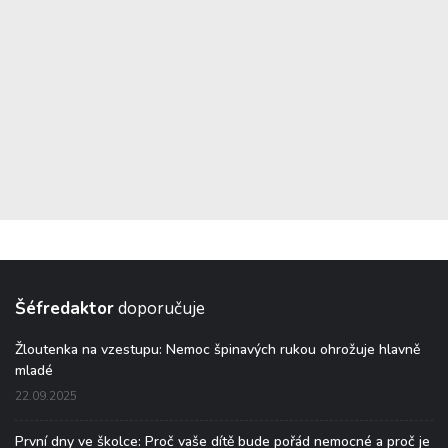
Šéfredaktor
doporučuje
Žloutenka na vzestupu: Nemoc špinavých rukou ohrožuje hlavně
mladé
22.09.2025
První dny ve školce: Proč vaše dítě bude pořád nemocné a proč je