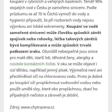
koupání v rybnících a veřejných bazénech. Téměř 90%
stojatých vod v Česku je zamořeno sinicemi. Podle
průzkumu se až 70 % Čechů vymočí do vody a
hygienici připouští, že při rozborech vody nejsou
výjimkou ani lidské exkrementy.
Koupání ve vodě
zamořené sinicemi může člověku způsobit zánět
spojivek nebo rohovky, léčba takových zánětů
bývá komplikovaná a může způsobit trvalé
poškození zraku.
Obzvlášť nebezpečné jsou sinice
pro malé děti, starší lidi, těhotné ženy, alergiky a
nositele kontaktních čoček
. V oku se může objevit i
cizí tělísko, například jemný písek. Výjimečná není ani
přecitlivělost očí na chlorovanou vodu. Proto je dobré
po koupání oči propláchnout vodovodní vodou nebo
použít umělé slzy, které oko propláchnou, zbaví ho
případných nečistot a zároveň je zklidní.
Zdroj: www.chytrazena.cz