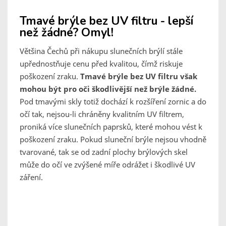
Tmavé brýle bez UV filtru - lepší
než žádné? Omyl!
Většina Čechů při nákupu slunečních brýlí stále
upřednostňuje cenu před kvalitou, čímž riskuje
poškození zraku.
Tmavé brýle bez UV filtru však
mohou být pro oči škodlivější než brýle žádné.
Pod tmavými skly totiž dochází k rozšíření zornic a do
očí tak, nejsou-li chráněny kvalitním UV filtrem,
proniká více slunečních paprsků, které mohou vést k
poškození zraku. Pokud sluneční brýle nejsou vhodně
tvarované, tak se od zadní plochy brýlových skel
může do očí ve zvýšené míře odrážet i škodlivé UV
záření.