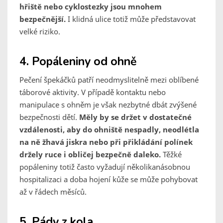
hřiště nebo cyklostezky jsou mnohem
bezpečnější.
I klidná ulice totiž může představovat
velké riziko.
4. Popáleniny od ohně
Pečení špekáčků patří neodmyslitelně mezi oblíbené
táborové aktivity. V případě kontaktu nebo
manipulace s ohněm je však nezbytné dbát zvýšené
bezpečnosti dětí.
Měly by se držet v dostatečné
vzdálenosti, aby do ohniště nespadly, neodlétla
na ně žhavá jiskra nebo při přikládání polínek
držely ruce i obličej bezpečně daleko.
Těžké
popáleniny totiž často vyžadují několikanásobnou
hospitalizaci a doba hojení kůže se může pohybovat
až v řádech měsíců.
5. Pády z kola