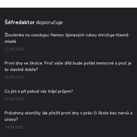
Šéfredaktor
doporučuje
Žloutenka na vzestupu: Nemoc špinavých rukou ohrožuje hlavně
mladé
22.09.2025
První dny ve školce: Proč vaše dítě bude pořád nemocné a proč je
to vlastně dobře?
16.09.2025
Co jíst a pít pokud vás trápí průjem?
07.09.2025
Prázdniny skončily. Jak přežít první dny v práci či škole bez nervů a
únavy?
04.09.2025