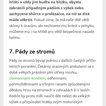
hřišti a vždy jim buďte na blízku, abyste
zabránili případným pádům z výšek nebo
zachycené šňůrce v prolézačce, na níž se dítě
může uškrtit.
Pokud víme, že má naše dítě větší
sklony k úrazům, ale nechceme mu bránit v pohybu,
můžeme mu i na hřiště pro větší bezpečnost nasadit
helmu.
7. Pády ze stromů
Pády ze stromů bývají jednou z dalších častých příčin
letních poranění. Čekárny úrazových ambulancí se v
době velkých prázdnin plní otřesy mozku,
zlomeninami končetin
, odřeninami,
pohmožděninami a tržnými ranami způsobenými
dětskou hrou na stromech v zahradách či v lesích.
Rodiče by proto měli naučit děti nelézt do velkých
výšek a přizpůsobit hrátky svým motorickým