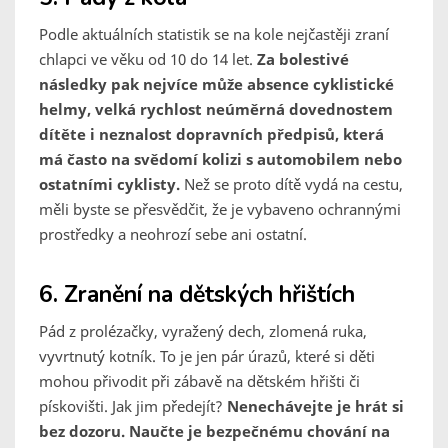
Podle aktuálních statistik se na kole nejčastěji zraní
chlapci ve věku od 10 do 14 let.
Za bolestivé
následky pak nejvíce může absence cyklistické
helmy, velká rychlost neúměrná dovednostem
dítěte i neznalost dopravních předpisů, která
má často na svědomí kolizi s automobilem nebo
ostatními cyklisty.
Než se proto dítě vydá na cestu,
měli byste se přesvědčit, že je vybaveno ochrannými
prostředky a neohrozí sebe ani ostatní.
6. Zranění na dětských hřištích
Pád z prolézačky, vyražený dech, zlomená ruka,
vyvrtnutý kotník. To je jen pár úrazů, které si děti
mohou přivodit při zábavě na dětském hřišti či
pískovišti. Jak jim předejít?
Nenechávejte je hrát si
bez dozoru. Naučte je bezpečnému chování na