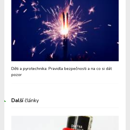
ší
Děti a pyrotechnika: Pravidla bezpečnosti a na co si dát
Buď
pozor
spo
Další
články