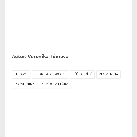
Autor: Veronika Tůmová
ÚRAZY
SPORT A RELAXACE
PÉČE O DÍTĚ
ZLOMENINA
POPÁLENINY
NEMOCI A LÉČBA