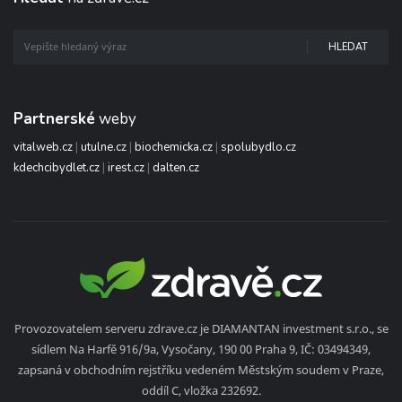
HLEDAT
Partnerské
weby
vitalweb.cz
|
utulne.cz
|
biochemicka.cz
|
spolubydlo.cz
kdechcibydlet.cz
|
irest.cz
|
dalten.cz
Provozovatelem serveru zdrave.cz je DIAMANTAN investment s.r.o., se
sídlem Na Harfě 916/9a, Vysočany, 190 00 Praha 9, IČ: 03494349,
zapsaná v obchodním rejstříku vedeném Městským soudem v Praze,
oddíl C, vložka 232692.