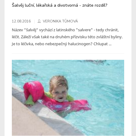
Šalvěj luční, lékařská a divotvorná - znáte rozdíl?
12.08.2016
VERONIKA TŮMOVÁ
Název “šalvěj“ vychází z latinského "salvere" - tedy chránit,
léčit. Záleží však také na druhém přízvisku této zvláštní byliny.
Je to léčivka, nebo nebezpečný halucinogen? Chlupat ...