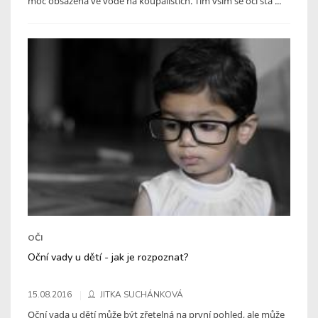
moč obsažená ve vodě na koupalištích. Tím vším se oči stá ...
OČI
Oční vady u dětí - jak je rozpoznat?
15.08.2016
JITKA SUCHÁNKOVÁ
Oční vada u dětí může být zřetelná na první pohled, ale může