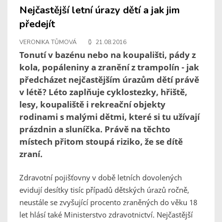
Nejčastější letní úrazy dětí a jak jim
předejít
VERONIKA TŮMOVÁ
21.08.2016
Tonutí v bazénu nebo na koupališti, pády z
kola, popáleniny a zranění z trampolín - jak
předcházet nejčastějším úrazům dětí právě
v létě? Léto zaplňuje cyklostezky, hřiště,
lesy, koupaliště i rekreační objekty
rodinami s malými dětmi, které si tu užívají
prázdnin a sluníčka. Právě na těchto
místech přitom stoupá riziko, že se dítě
zraní.
Zdravotní pojišťovny v době letních dovolených
evidují desítky tisíc případů dětských úrazů ročně,
neustále se zvyšující procento zraněných do věku 18
let hlásí také Ministerstvo zdravotnictví. Nejčastější