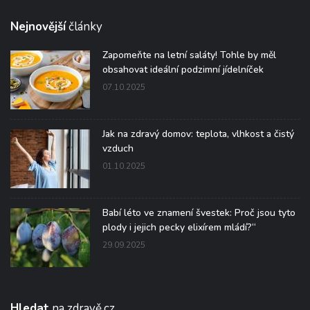
Nejnovější
články
Zapomeňte na letní saláty! Tohle by měl
obsahovat ideální podzimní jídelníček
07.10.2025
Jak na zdravý domov: teplota, vlhkost a čistý
vzduch
01.10.2025
Babí léto ve znamení švestek: Proč jsou tyto
plody i jejich pecky elixírem mládí?“
29.09.2025
Hledat
na zdravě.cz