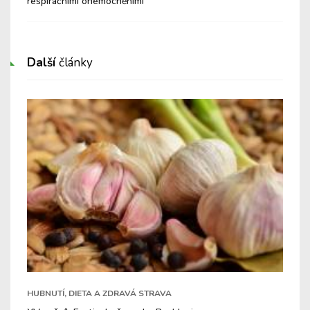
respiračními onemocněními
Cu
Další
články
HUBNUTÍ, DIETA A ZDRAVÁ STRAVA