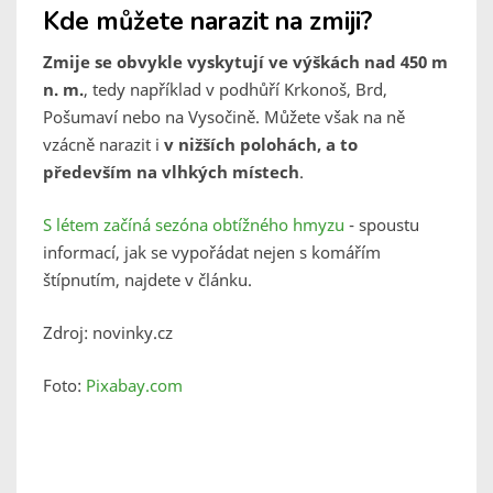
Kde můžete narazit na zmiji?
Zmije se obvykle vyskytují ve výškách nad 450 m
n. m.
, tedy například v podhůří Krkonoš, Brd,
Pošumaví nebo na Vysočině. Můžete však na ně
vzácně narazit i
v nižších polohách, a to
především na vlhkých místech
.
S létem začíná sezóna obtížného hmyzu
- spoustu
informací, jak se vypořádat nejen s komářím
štípnutím, najdete v článku.
Zdroj: novinky.cz
Foto:
Pixabay.com