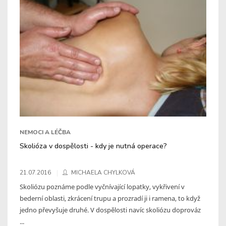
NEMOCI A LÉČBA
Skolióza v dospělosti - kdy je nutná operace?
21.07.2016
MICHAELA CHYLKOVÁ
Skoliózu poznáme podle vyčnívající lopatky, vykřivení v
bederní oblasti, zkrácení trupu a prozradí ji i ramena, to když
jedno převyšuje druhé. V dospělosti navíc skoliózu doprováz
...