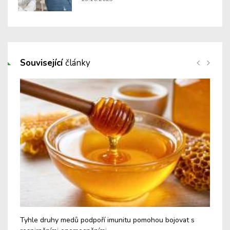
Související
články
é a
Tyhle druhy medů podpoří imunitu pomohou bojovat s
Nev