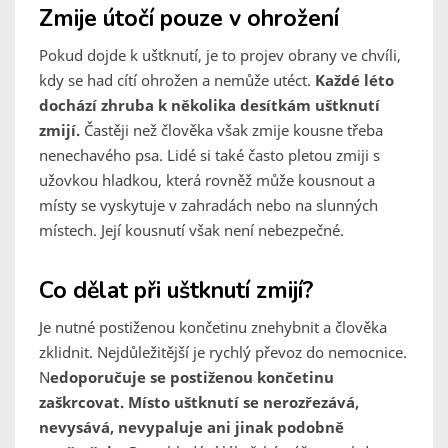
Zmije útočí pouze v ohrožení
Pokud dojde k uštknutí, je to projev obrany ve chvíli,
kdy se had cítí ohrožen a nemůže utéct.
Každé léto
dochází zhruba k několika desítkám uštknutí
zmijí.
Častěji než člověka však zmije kousne třeba
nenechavého psa. Lidé si také často pletou zmiji s
užovkou hladkou, která rovněž může kousnout a
místy se vyskytuje v zahradách nebo na slunných
místech. Její kousnutí však není nebezpečné.
Co dělat při uštknutí zmijí?
Je nutné postiženou končetinu znehybnit a člověka
zklidnit. Nejdůležitější je rychlý převoz do nemocnice.
N
edoporučuje se postiženou končetinu
zaškrcovat. Místo uštknutí se nerozřezává,
nevysává, nevypaluje ani jinak podobně