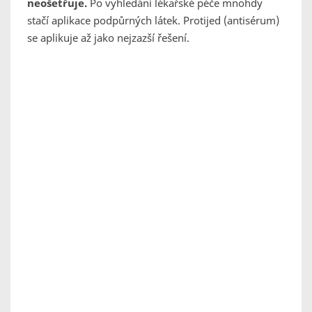
neošetřuje.
Po vyhledání lékařské péče mnohdy
stačí aplikace podpůrných látek. Protijed (antisérum)
se aplikuje až jako nejzazší řešení.