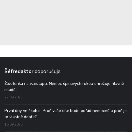
Šéfredaktor
doporučuje
Žloutenka na vzestupu: Nemoc špinavých rukou ohrožuje hlavně
mladé
22.09.2025
První dny ve školce: Proč vaše dítě bude pořád nemocné a proč je
to vlastně dobře?
16.09.2025