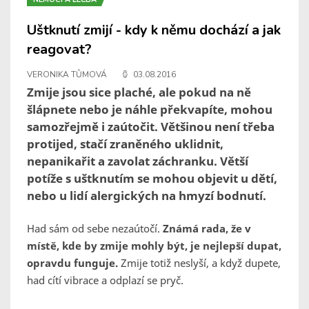
Uštknutí zmijí - kdy k němu dochází a jak
reagovat?
VERONIKA TŮMOVÁ
03.08.2016
Zmije jsou sice plaché, ale pokud na ně
šlápnete nebo je náhle překvapíte, mohou
samozřejmě i zaútočit. Většinou není třeba
protijed, stačí zraněného uklidnit,
nepanikařit a zavolat záchranku. Větší
potíže s uštknutím se mohou objevit u dětí,
nebo u lidí alergických na hmyzí bodnutí.
Had sám od sebe nezaútočí.
Známá rada, že v
místě, kde by zmije mohly být, je nejlepší dupat,
opravdu funguje.
Zmije totiž neslyší, a když dupete,
had cítí vibrace a odplazí se pryč.