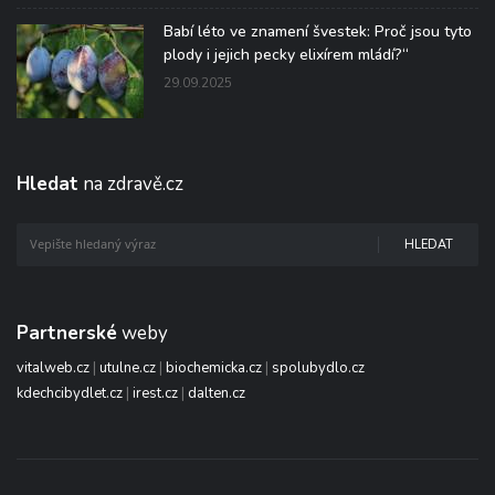
Babí léto ve znamení švestek: Proč jsou tyto
plody i jejich pecky elixírem mládí?“
29.09.2025
Hledat
na zdravě.cz
HLEDAT
Partnerské
weby
vitalweb.cz
|
utulne.cz
|
biochemicka.cz
|
spolubydlo.cz
kdechcibydlet.cz
|
irest.cz
|
dalten.cz