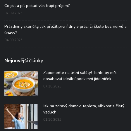
Co jíst a pít pokud vás trápí průjem?
07.09.2025
Prázdniny skončily. Jak přežít první dny v práci či škole bez nervů a
únavy?
04.09.2025
Nejnovější
články
Zapomeňte na letní saláty! Tohle by měl
obsahovat ideální podzimní jídelníček
07.10.2025
Jak na zdravý domov: teplota, vlhkost a čistý
vzduch
01.10.2025