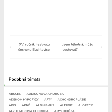
XV. ročník Festivalu
Jsem těhotná, můžu
česneku Buchlovice
cestovat?
Podobná
témata
ABSCES
ADDISONOVA CHOROBA
ADENOM HYPOFÝZY
AFTY
ACHONDROPLÁZIE
AIDS
AKNÉ
ALBINISMUS
ALERGIE
ALOPECIE
ALZHEIMEROVA CHOROBA
AMYLOIDÓZA