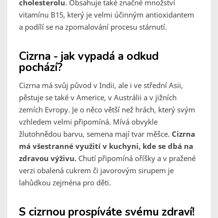
cholesterolu
. Obsahuje také značné množství
vitamínu B15, který je velmi účinným antioxidantem
a podílí se na zpomalování procesu stárnutí.
Cizrna - jak vypadá a odkud
pochází?
Cizrna má svůj původ v Indii, ale i ve střední Asii,
pěstuje se také v Americe, v Austrálii a v jižních
zemích Evropy. Je o něco větší než hrách, který svým
vzhledem velmi připomíná. Mívá obvykle
žlutohnědou barvu, semena mají tvar měšce.
Cizrna
má všestranné využití v kuchyni, kde se dbá na
zdravou výživu.
Chutí připomíná oříšky a v pražené
verzi obalená cukrem či javorovým sirupem je
lahůdkou zejména pro děti.
S cizrnou prospíváte svému zdraví!