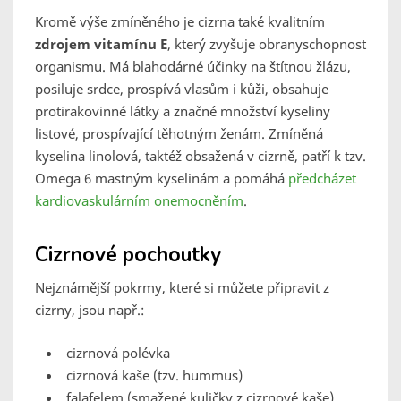
Kromě výše zmíněného je cizrna také kvalitním
zdrojem vitamínu E
, který zvyšuje obranyschopnost
organismu. Má blahodárné účinky na štítnou žlázu,
posiluje srdce, prospívá vlasům i kůži, obsahuje
protirakovinné látky a značné množství kyseliny
listové, prospívající těhotným ženám. Zmíněná
kyselina linolová, taktéž obsažená v cizrně, patří k tzv.
Omega 6 mastným kyselinám a pomáhá
předcházet
kardiovaskulárním onemocněním
.
Cizrnové pochoutky
Nejznámější pokrmy, které si můžete připravit z
cizrny, jsou např.:
cizrnová polévka
cizrnová kaše (tzv. hummus)
falafelem (smažené kuličky z cizrnové kaše)