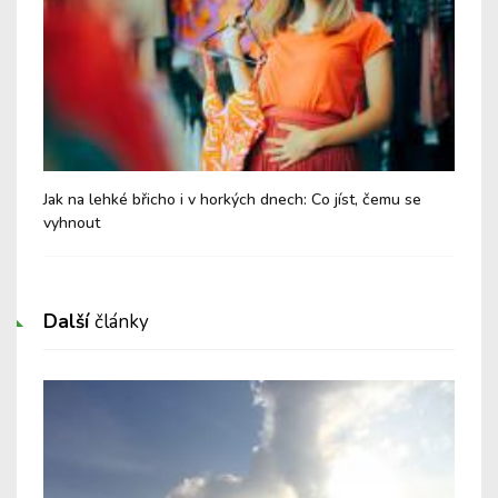
Jak na lehké břicho i v horkých dnech: Co jíst, čemu se
Chy
vyhnout
Další
články