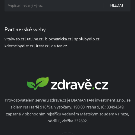
HLEDAT
Partnerské
weby
vitalweb.cz
|
utulne.cz
|
biochemicka.cz
|
spolubydlo.cz
kdechcibydlet.cz
|
irest.cz
|
dalten.cz
Provozovatelem serveru zdrave.cz je DIAMANTAN investment s.r.o., se
sídlem Na Harfě 916/9a, Vysočany, 190 00 Praha 9, IČ: 03494349,
zapsaná v obchodním rejstříku vedeném Městským soudem v Praze,
oddíl C, vložka 232692.