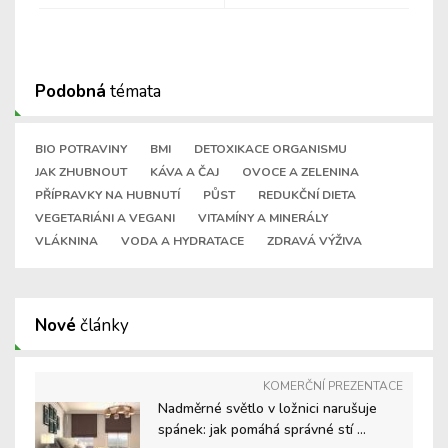
Podobná
témata
BIO POTRAVINY
BMI
DETOXIKACE ORGANISMU
JAK ZHUBNOUT
KÁVA A ČAJ
OVOCE A ZELENINA
PŘÍPRAVKY NA HUBNUTÍ
PŮST
REDUKČNÍ DIETA
VEGETARIÁNI A VEGANI
VITAMÍNY A MINERÁLY
VLÁKNINA
VODA A HYDRATACE
ZDRAVÁ VÝŽIVA
Nové
články
KOMERČNÍ PREZENTACE
Nadměrné světlo v ložnici narušuje
spánek: jak pomáhá správné stí ...