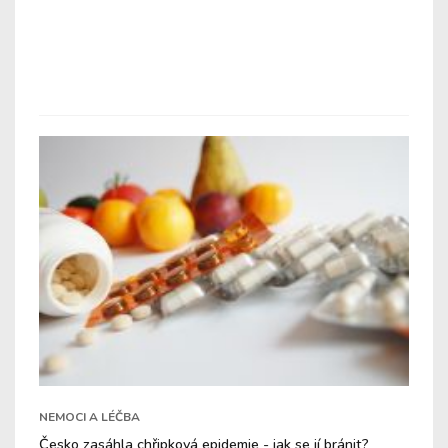
NEMOCI A LÉČBA
Česko zasáhla chřipková epidemie - jak se jí bránit?