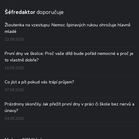
Šéfredaktor
doporučuje
Žloutenka na vzestupu: Nemoc špinavých rukou ohrožuje hlavně
mladé
22.09.2025
První dny ve školce: Proč vaše dítě bude pořád nemocné a proč je
to vlastně dobře?
16.09.2025
Co jíst a pít pokud vás trápí průjem?
07.09.2025
Prázdniny skončily. Jak přežít první dny v práci či škole bez nervů a
únavy?
04.09.2025