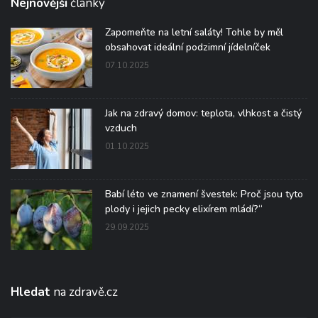
Nejnovější
články
Zapomeňte na letní saláty! Tohle by měl
obsahovat ideální podzimní jídelníček
07.10.2025
Jak na zdravý domov: teplota, vlhkost a čistý
vzduch
01.10.2025
Babí léto ve znamení švestek: Proč jsou tyto
plody i jejich pecky elixírem mládí?“
29.09.2025
Hledat
na zdravě.cz