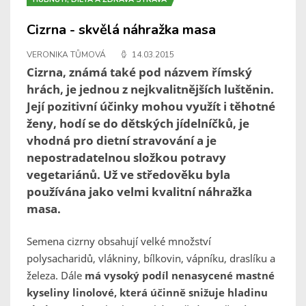
Cizrna - skvělá náhražka masa
VERONIKA TŮMOVÁ
14.03.2015
Cizrna, známá také pod názvem římský
hrách, je jednou z nejkvalitnějších luštěnin.
Její pozitivní účinky mohou využít i těhotné
ženy, hodí se do dětských jídelníčků, je
vhodná pro dietní stravování a je
nepostradatelnou složkou potravy
vegetariánů. Už ve středověku byla
používána jako velmi kvalitní náhražka
masa.
Semena cizrny obsahují velké množství
polysacharidů, vlákniny, bílkovin, vápníku, draslíku a
železa. Dále
má vysoký podíl nenasycené mastné
kyseliny linolové, která účinně snižuje hladinu