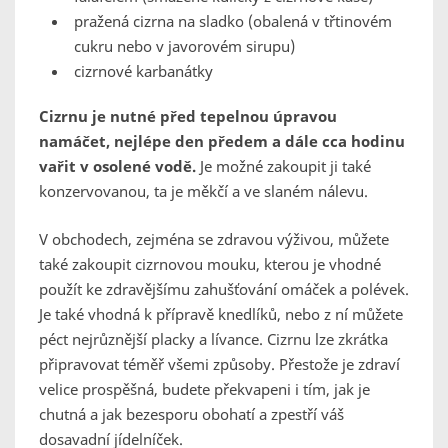
pražená cizrna na sladko (obalená v třtinovém
cukru nebo v javorovém sirupu)
cizrnové karbanátky
Cizrnu je nutné před tepelnou úpravou
namáčet, nejlépe den předem a dále cca hodinu
vařit v osolené vodě.
Je možné zakoupit ji také
konzervovanou, ta je měkčí a ve slaném nálevu.
V obchodech, zejména se zdravou výživou, můžete
také zakoupit cizrnovou mouku, kterou je vhodné
použít ke zdravějšímu zahušťování omáček a polévek.
Je také vhodná k přípravě knedlíků, nebo z ní můžete
péct nejrůznější placky a lívance. Cizrnu lze zkrátka
připravovat téměř všemi způsoby. Přestože je zdraví
velice prospěšná, budete překvapeni i tím, jak je
chutná a jak bezesporu obohatí a zpestří váš
dosavadní jídelníček.