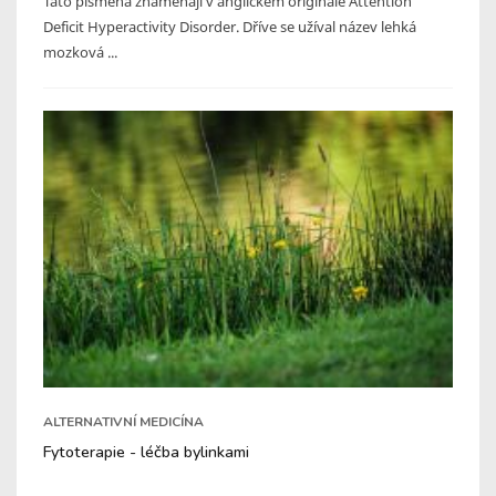
Tato písmena znamenají v anglickém originále Attention
Deficit Hyperactivity Disorder. Dříve se užíval název lehká
mozková ...
ALTERNATIVNÍ MEDICÍNA
Fytoterapie - léčba bylinkami