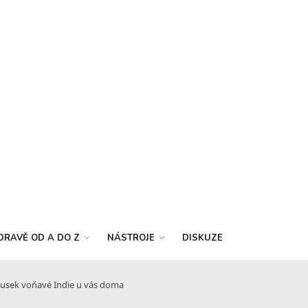
DRAVĚ OD A DO Z
NÁSTROJE
DISKUZE
ousek voňavé Indie u vás doma