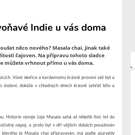
voňavé Indie u vás doma
oušet něco nového? Masala chai, jinak také
itostí čajoven. Na přípravu tohoto sladce
e můžete vrhnout přímo u vás doma.
ících. Vůně skořice a kardamomu krásně provoní váš byt a
o složení, dokáže v chladných dnech krásně zahřát tělo a
ou. Historie vývoje čaje Masala sahá až několik tisíc let do
cí očistný nápoj, a proto byl v dří vějších dobách považován
ze kterého je Masala chai připravován, má podle ajurvédy