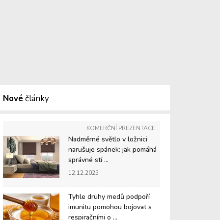
Nové
články
KOMERČNÍ PREZENTACE
Nadměrné světlo v ložnici
narušuje spánek: jak pomáhá
správné stí ...
12.12.2025
Tyhle druhy medů podpoří
imunitu pomohou bojovat s
respiračními o ...