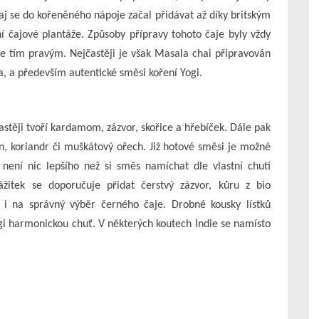
aj se do kořeněného nápoje začal přidávat až díky britským
í čajové plantáže. Způsoby přípravy tohoto čaje byly vždy
je tím pravým. Nejčastěji je však Masala chai připravován
a, a především autentické směsi koření Yogi.
astěji tvoří kardamom, zázvor, skořice a hřebíček. Dále pak
n, koriandr či muškátový ořech. Již hotové směsi je možné
 není nic lepšího než si směs namíchat dle vlastní chuti
zážitek se doporučuje přidat čerstvý zázvor, kůru z bio
 i na správný výběr černého čaje. Drobné kousky lístků
ogi harmonickou chuť. V některých koutech Indie se namísto