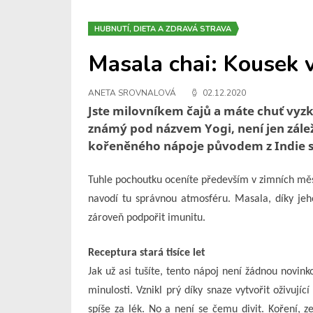
HUBNUTÍ, DIETA A ZDRAVÁ STRAVA
Masala chai: Kousek 
ANETA SROVNALOVÁ
02.12.2020
Jste milovníkem čajů a máte chuť vyzk
známý pod názvem Yogi, není jen zálež
kořeněného nápoje původem z Indie s
Tuhle pochoutku oceníte především v zimních měs
navodí tu správnou atmosféru. Masala, díky jeh
zároveň podpořit imunitu.
Receptura stará tisíce let
Jak už asi tušíte, tento nápoj není žádnou novink
minulosti. Vznikl prý díky snaze vytvořit oživují
spíše za lék. No a není se čemu divit. Koření, 