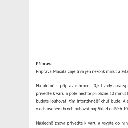
Příprava
Příprava Masala čaje trvá jen několik minut a zvlá
Na plotně si připravte hrnec s 0,5 l vody a nasy
přiveďte k varu a poté nechte přibližně 10 minut
budete louhovat, tím intenzivnější chuť bude. Al
v odstaveném hrnci louhovat například dalších 1
Následně znova přiveďte k varu a vsypte do hrn