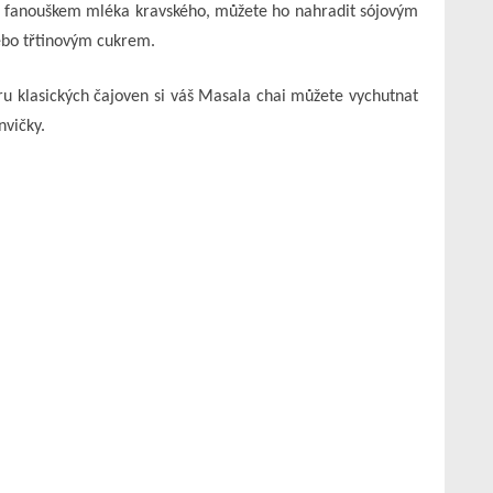
te fanouškem mléka kravského, můžete ho nahradit sójovým
ebo třtinovým cukrem.
oru klasických čajoven si váš Masala chai můžete vychutnat
nvičky.