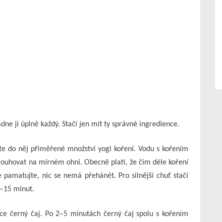
dne ji úplně každý. Stačí jen mít ty správné ingredience.
pte do něj přiměřené množství yogi koření. Vodu s kořením
 louhovat na mírném ohni. Obecně platí, že čím déle koření
e pamatujte, nic se nemá přehánět. Pro silnější chuť stačí
0–15 minut.
ce černý čaj. Po 2–5 minutách černý čaj spolu s kořením