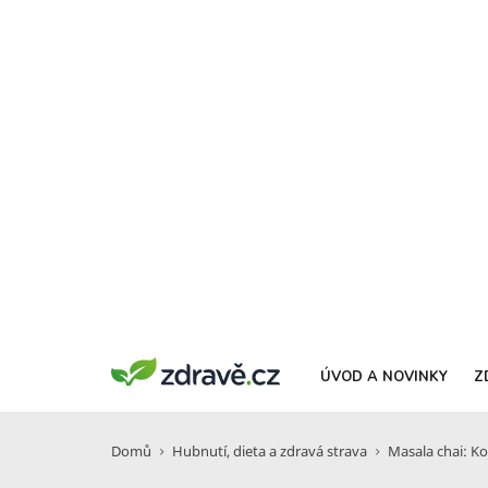
ÚVOD A NOVINKY
Z
Domů
Hubnutí, dieta a zdravá strava
Masala chai: K