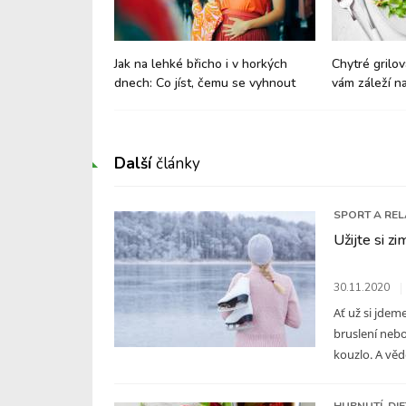
nách: Jak
Jak na lehké břicho i v horkých
Chytré grilov
aví?
dnech: Co jíst, čemu se vyhnout
vám záleží na
Další
články
SPORT A RE
Užijte si z
30.11.2020
Ať už si jdem
bruslení nebo
kouzlo. A věděl