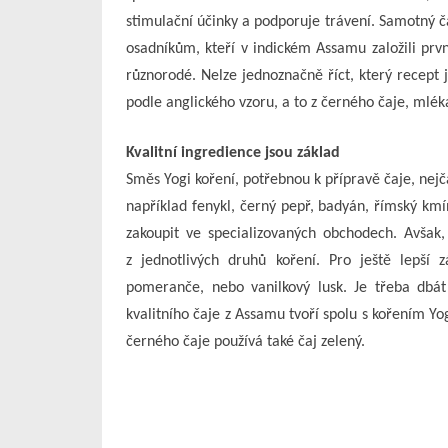
stimulační účinky a podporuje trávení. Samotný č
osadníkům, kteří v indickém Assamu založili prvn
různorodé. Nelze jednoznačně říct, který recept 
podle anglického vzoru, a to z černého čaje, mlék
Kvalitní ingredience jsou základ
Směs Yogi koření, potřebnou k přípravě čaje, nejč
například fenykl, černý pepř, badyán, římský kmí
zakoupit ve specializovaných obchodech. Avšak,
z jednotlivých druhů koření. Pro ještě lepší 
pomeranče, nebo vanilkový lusk. Je třeba dbát
kvalitního čaje z Assamu tvoří spolu s kořením Y
černého čaje používá také čaj zelený.