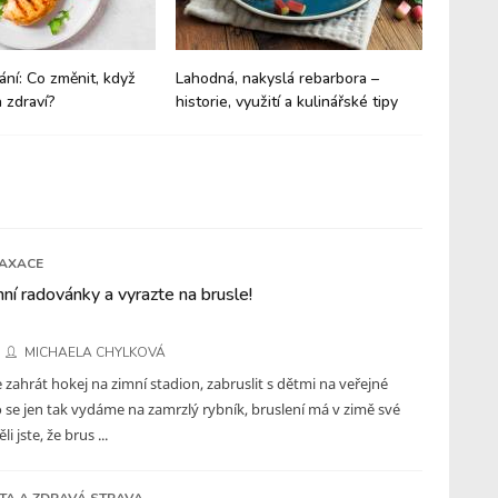
ání: Co změnit, když
Lahodná, nakyslá rebarbora –
Budíte 
 zdraví?
historie, využití a kulinářské tipy
trpíte 
LAXACE
imní radovánky a vyrazte na brusle!
MICHAELA CHYLKOVÁ
e zahrát hokej na zimní stadion, zabruslit s dětmi na veřejné
 se jen tak vydáme na zamrzlý rybník, bruslení má v zimě své
i jste, že brus ...