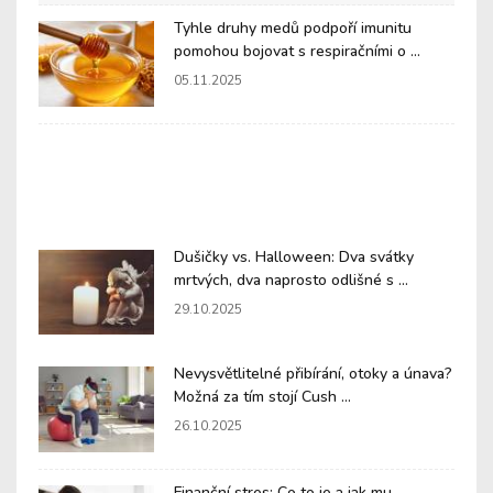
Tyhle druhy medů podpoří imunitu
pomohou bojovat s respiračními o ...
05.11.2025
Dušičky vs. Halloween: Dva svátky
mrtvých, dva naprosto odlišné s ...
29.10.2025
Nevysvětlitelné přibírání, otoky a únava?
Možná za tím stojí Cush ...
26.10.2025
Finanční stres: Co to je a jak mu