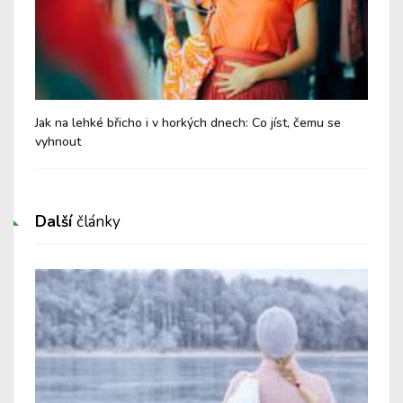
Jak na lehké břicho i v horkých dnech: Co jíst, čemu se
Chy
vyhnout
Další
články