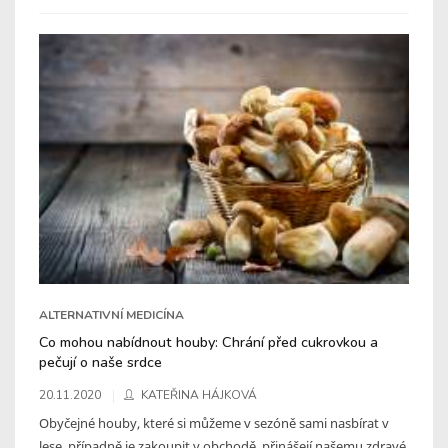
ALTERNATIVNÍ MEDICÍNA
Co mohou nabídnout houby: Chrání před cukrovkou a
pečují o naše srdce
20.11.2020
KATEŘINA HÁJKOVÁ
Obyčejné houby, které si můžeme v sezóně sami nasbírat v
lese, případně je zakoupit v obchodě, přinášejí našemu zdravé