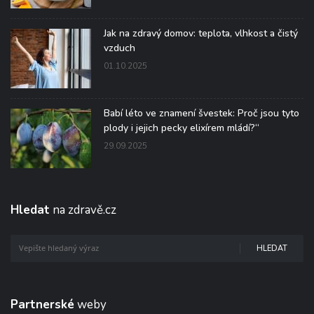
Jak na zdravý domov: teplota, vlhkost a čistý
vzduch
01.10.2025
Babí léto ve znamení švestek: Proč jsou tyto
plody i jejich pecky elixírem mládí?“
29.09.2025
Hledat
na zdravě.cz
HLEDAT
Partnerské
weby