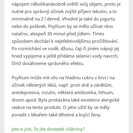
nápojem několikanásobně zvětší svůj objem, proto je
nutné pro správný účinek zvýšit příjem tekutin, a to
minimálně na 2 l denně. Vhodné je také do jogurtu
nebo do polévek. Psyllium by se mělo užívat ráno
nalačno, alespoň 30 minut před jídlem. Tímto
způsobem dochází k nejefektivnějšímu pročišťování.
Po rozmíchání ve vodě, džusu, čaji či jiném nápoji jej
hned vypijeme a ještě přidáme sklenici vody navrch,
čímž dosáhneme správného efektu.
Psyllium může mít vliv na hladinu cukru v krvi i na
účinek některých léků, např. proti dně a zánětům,
antidepresiva, inzulin, některá antibiotika, lithium,
dioxin apod. Byla prokázána také existence alergické
reakce na tento produkt. O jeho užití by se měly
poradit s lékařem také těhotné a kojící ženy.
Jste si jisti, že jíte dostatek vlákniny?