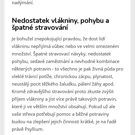
nadýmání.
Nedostatek vlákniny, pohybu a
špatné stravování
Je bohužel znepokojující pravdou, že dost lidí
vlákninu nepřijímá vůbec nebo ve velmi omezeném
množství. Špatné stravovací návyky, nedostatek
pohybu, sedavé zaměstnání a nevhodné kombinace
některých potravin - to všechno je pak živná půda pro
vleklé trávicí potíže, chronickou zácpu, plynatost,
neustálý pocit těžkého žaludku, pálení žáhy apod.
Kromě zdravějšího stravování proto zkuste zvýšit
příjem vlákniny a jíst více právě takových potravin,
které ji ve větším množství obsahují. Pokud už ale
vaše střeva potřebují pomoc a běžné potraviny
budou na zlepšení jejich činnosti krátké, je na řadě
právě Psyllium.