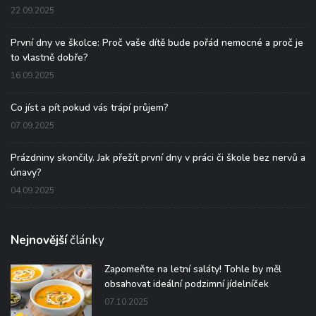
22.09.2025
První dny ve školce: Proč vaše dítě bude pořád nemocné a proč je
to vlastně dobře?
16.09.2025
Co jíst a pít pokud vás trápí průjem?
07.09.2025
Prázdniny skončily. Jak přežít první dny v práci či škole bez nervů a
únavy?
04.09.2025
Nejnovější
články
Zapomeňte na letní saláty! Tohle by měl
obsahovat ideální podzimní jídelníček
07.10.2025