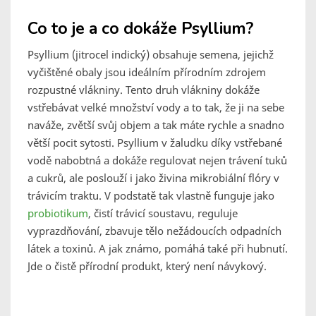
Co to je a co dokáže Psyllium?
Psyllium (jitrocel indický) obsahuje semena, jejichž
vyčištěné obaly jsou ideálním přírodním zdrojem
rozpustné vlákniny. Tento druh vlákniny dokáže
vstřebávat velké množství vody a to tak, že ji na sebe
naváže, zvětší svůj objem a tak máte rychle a snadno
větší pocit sytosti. Psyllium v žaludku díky vstřebané
vodě nabobtná a dokáže regulovat nejen trávení tuků
a cukrů, ale poslouží i jako živina mikrobiální flóry v
trávicím traktu. V podstatě tak vlastně funguje jako
probiotikum
, čistí trávicí soustavu, reguluje
vyprazdňování, zbavuje tělo nežádoucích odpadních
látek a toxinů. A jak známo, pomáhá také při hubnutí.
Jde o čistě přírodní produkt, který není návykový.