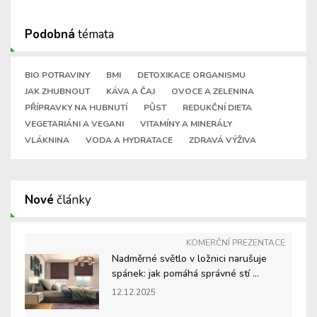
Podobná
témata
BIO POTRAVINY
BMI
DETOXIKACE ORGANISMU
JAK ZHUBNOUT
KÁVA A ČAJ
OVOCE A ZELENINA
PŘÍPRAVKY NA HUBNUTÍ
PŮST
REDUKČNÍ DIETA
VEGETARIÁNI A VEGANI
VITAMÍNY A MINERÁLY
VLÁKNINA
VODA A HYDRATACE
ZDRAVÁ VÝŽIVA
Nové
články
KOMERČNÍ PREZENTACE
Nadměrné světlo v ložnici narušuje
spánek: jak pomáhá správné stí ...
12.12.2025