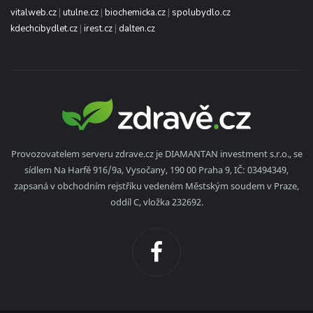
vitalweb.cz
|
utulne.cz
|
biochemicka.cz
|
spolubydlo.cz
kdechcibydlet.cz
|
irest.cz
|
dalten.cz
Provozovatelem serveru zdrave.cz je DIAMANTAN investment s.r.o., se
sídlem Na Harfě 916/9a, Vysočany, 190 00 Praha 9, IČ: 03494349,
zapsaná v obchodním rejstříku vedeném Městským soudem v Praze,
oddíl C, vložka 232692.