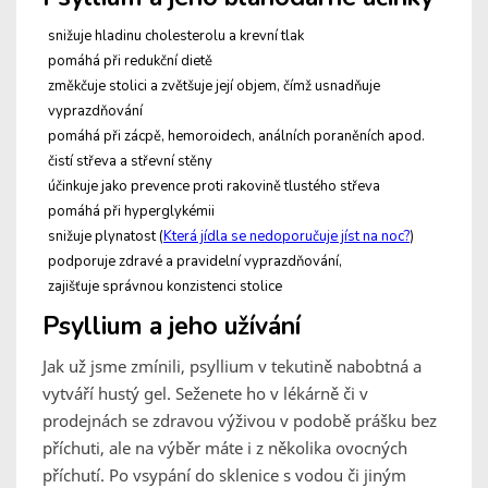
snižuje hladinu cholesterolu a krevní tlak
pomáhá při redukční dietě
změkčuje stolici a zvětšuje její objem, čímž usnadňuje
vyprazdňování
pomáhá při zácpě, hemoroidech, análních poraněních apod.
čistí střeva a střevní stěny
účinkuje jako prevence proti rakovině tlustého střeva
pomáhá při hyperglykémii
snižuje plynatost (
Která jídla se nedoporučuje jíst na noc?
)
podporuje zdravé a pravidelní vyprazdňování,
zajišťuje správnou konzistenci stolice
Psyllium a jeho užívání
Jak už jsme zmínili, psyllium v tekutině nabobtná a
vytváří hustý gel. Seženete ho v lékárně či v
prodejnách se zdravou výživou v podobě prášku bez
příchuti, ale na výběr máte i z několika ovocných
příchutí. Po vsypání do sklenice s vodou či jiným