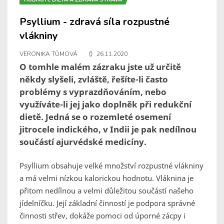
Psyllium - zdravá síla rozpustné
vlákniny
VERONIKA TŮMOVÁ
26.11.2020
O tomhle malém zázraku jste už určitě
někdy slyšeli, zvláště, řešíte-li často
problémy s vyprazdňováním, nebo
využíváte-li jej jako doplněk při redukční
dietě. Jedná se o rozemleté osemení
jitrocele indického, v Indii je pak nedílnou
součástí ajurvédské medicíny.
Psyllium obsahuje velké množství rozpustné vlákniny
a má velmi nízkou kalorickou hodnotu. Vláknina je
přitom nedílnou a velmi důležitou součástí našeho
jídelníčku. Její základní činností je podpora správné
činnosti střev, dokáže pomoci od úporné zácpy i