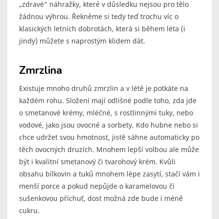
„zdravé“ náhražky, které v důsledku nejsou pro tělo
žádnou výhrou. Řekněme si tedy teď trochu víc o
klasických letních dobrotách, která si během léta (i
jindy) můžete s naprostým klidem dát.
Zmrzlina
Existuje mnoho druhů zmrzlin a v létě je potkáte na
každém rohu. Složení mají odlišné podle toho, zda jde
o smetanové krémy, mléčné, s rostlinnými tuky, nebo
vodové, jako jsou ovocné a sorbety. Kdo hubne nebo si
chce udržet svou hmotnost, jistě sáhne automaticky po
těch ovocných druzích. Mnohem lepší volbou ale může
být i kvalitní smetanový či tvarohový krém. Kvůli
obsahu bílkovin a tuků mnohem lépe zasytí, stačí vám i
menší porce a pokud nepůjde o karamelovou či
sušenkovou příchuť, dost možná zde bude i méně
cukru.