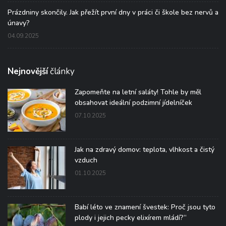
Prázdniny skončily. Jak přežít první dny v práci či škole bez nervů a
únavy?
04.09.2025
Nejnovější
články
Zapomeňte na letní saláty! Tohle by měl
obsahovat ideální podzimní jídelníček
07.10.2025
Jak na zdravý domov: teplota, vlhkost a čistý
vzduch
01.10.2025
Babí léto ve znamení švestek: Proč jsou tyto
plody i jejich pecky elixírem mládí?“