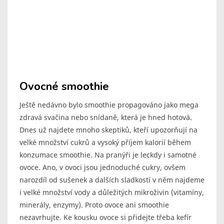
Ovocné smoothie
Ještě nedávno bylo smoothie propagováno jako mega
zdravá svačina nebo snídaně, která je hned hotová.
Dnes už najdete mnoho skeptiků, kteří upozorňují na
velké množství cukrů a vysoký příjem kalorií během
konzumace smoothie. Na pranýři je leckdy i samotné
ovoce. Ano, v ovoci jsou jednoduché cukry, ovšem
narozdíl od sušenek a dalších sladkostí v něm najdeme
i velké množství vody a důležitých mikroživin (vitamíny,
minerály, enzymy). Proto ovoce ani smoothie
nezavrhujte. Ke kousku ovoce si přidejte třeba kefír