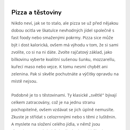
Pizza a těstoviny
Nikdo neví, jak se to stalo, ale pizza se už před nějakou
dobou ocitla ve škatulce nevhodných jídel společně s
fast foody nebo smaženými pokrmy. Pizza sice může
být i dost kalorická, ovšem má výhodu v tom, že si sami
zvolíte, co si na ni dáte. Zvolte rajčatový základ, jako
bílkovinu vyberte kvalitní sušenou šunku, mozzarellu,
kuřecí maso nebo vejce. K tomu nesmí chybět ani
zelenina. Pak si skvěle pochutnáte a výčitky opravdu na
místě nejsou.
Podobné je to s těstovinami. Ty klasické „světlé“ bývají
celkem zatracovány, což je na jednu stranu
pochopitelné, ovšem vzdávat se jich úplně nemusíte.
Zkuste je střídat s celozrnnými nebo s těmi z luštěnin.
A myslete na složení celého jídla, v němž jsou