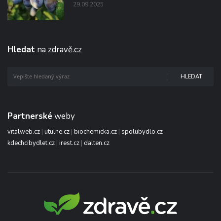
29.09.2025
Hledat
na zdravě.cz
HLEDAT
Partnerské
weby
vitalweb.cz
|
utulne.cz
|
biochemicka.cz
|
spolubydlo.cz
kdechcibydlet.cz
|
irest.cz
|
dalten.cz