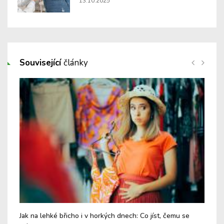
13.10.2025
Související
články
Jak na lehké břicho i v horkých dnech: Co jíst, čemu se
Chy