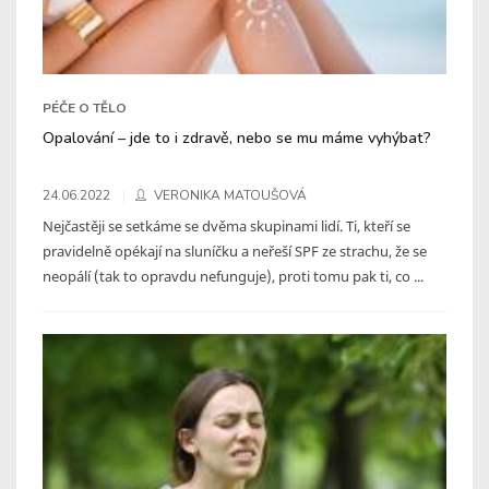
PÉČE O TĚLO
Opalování – jde to i zdravě, nebo se mu máme vyhýbat?
24.06.2022
VERONIKA MATOUŠOVÁ
Nejčastěji se setkáme se dvěma skupinami lidí. Ti, kteří se
pravidelně opékají na sluníčku a neřeší SPF ze strachu, že se
neopálí (tak to opravdu nefunguje), proti tomu pak ti, co ...