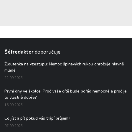
Šéfredaktor
doporučuje
Žloutenka na vzestupu: Nemoc špinavých rukou ohrožuje hlavně
mladé
22.09.2025
První dny ve školce: Proč vaše dítě bude pořád nemocné a proč je
to vlastně dobře?
16.09.2025
Co jíst a pít pokud vás trápí průjem?
07.09.2025