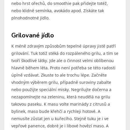
nebo hrst ořechů, do smoothie pak přidejte totéž,
nebo klidně semínka, avokádo apod. Získáte tak
plnohodnotné jídlo.
Grilované jídlo
K méně zdravým způsobům tepelné úpravy jistě patří
grilování. Tuk totiž stéká do rozpáleného grilu, a tím se
tvoří škodlivé látky. Jde ale o činnost velmi oblíbenou
hlavně během léta. Proto není potřeba se této radosti
úplně vzdávat. Zkuste to ale trochu lépe. Začněte
vhodným výběrem grilu, případně suroviny zabalte
nebo použijte speciální misky. Negrilujte dočerna a
nezapomínejte na zeleninu, která neudělá na grilu
takovou paseku. K masu volte marinády z citrusů a
bylinek, maso bude křehčí a rychleji hotové. A
nemusíte zůstat jen u kuřecího. Stejně tuku je i ve
vepřové panence, dobré je i libové hovězí maso. A