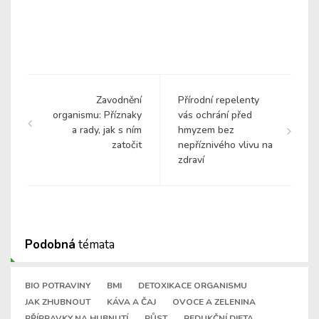
Zavodnění
Přírodní repelenty
organismu: Příznaky
vás ochrání před
a rady, jak s ním
hmyzem bez
zatočit
nepříznivého vlivu na
zdraví
Podobná
témata
BIO POTRAVINY
BMI
DETOXIKACE ORGANISMU
JAK ZHUBNOUT
KÁVA A ČAJ
OVOCE A ZELENINA
PŘÍPRAVKY NA HUBNUTÍ
PŮST
REDUKČNÍ DIETA