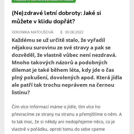
(Ne)zdravé letní dobroty: Jaké si
můžete v klidu dopřát?
VERONIKA MATOUŠOVÁ
30.06.2022
Každému se už určitě stalo, že vyřadil
nějakou surovinu ze své stravy a pak se
dozvěděl, že vlastně vůbec není nezdravá.
Mnoho takových názorů a podobných
dilemat je také během léta, kdy jde o čas
plný pokušení, dovolených apod. Která jídla
ale patří tak trochu neprávem na černou
listinu?
Čím více informací máme o jídle, tím více ho
převracíme ze strany na stranu a přemýšlíme o něm. A
to tak moc, že si někdy ani nedopřejeme něco, co je
vlastně v pořádku, oproti tomu do sebe cpeme