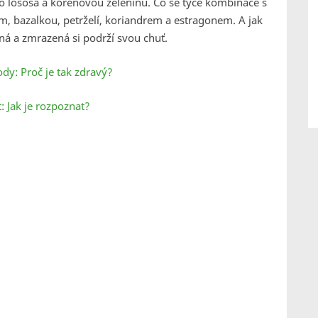
 lososa a kořenovou zeleninu. Co se týče kombinace s
m, bazalkou, petrželí, koriandrem a estragonem. A jak
aná a zmrazená si podrží svou chuť.
dy: Proč je tak zdravý?
: Jak je rozpoznat?