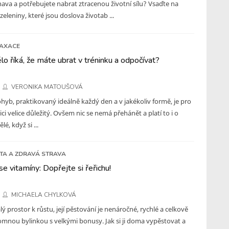
va a potřebujete nabrat ztracenou životní sílu? Vsaďte na
zeleniny, které jsou doslova životab ...
LAXACE
lo říká, že máte ubrat v tréninku a odpočívat?
VERONIKA MATOUŠOVÁ
hyb, praktikovaný ideálně každý den a v jakékoliv formě, je pro
ici velice důležitý. Ovšem nic se nemá přehánět a platí to i o
lé, když si ...
ETA A ZDRAVÁ STRAVA
e vitamíny: Dopřejte si řeřichu!
MICHAELA CHYLKOVÁ
ý prostor k růstu, její pěstování je nenáročné, rychlé a celkově
romnou bylinkou s velkými bonusy. Jak si ji doma vypěstovat a