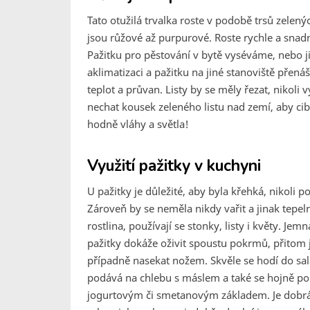
Tato otužilá trvalka roste v podobě trsů zelen
jsou růžové až purpurové. Roste rychle a sna
Pažitku pro pěstování v bytě vyséváme, nebo 
aklimatizaci a pažitku na jiné stanoviště přen
teplot a průvan. Listy by se měly řezat, nikoli v
nechat kousek zeleného listu nad zemí, aby cibu
hodně vláhy a světla!
Využití pažitky v kuchyni
U pažitky je důležité, aby byla křehká, nikoli p
Zároveň by se neměla nikdy vařit a jinak tepelně
rostlina, používají se stonky, listy i květy. Je
pažitky dokáže oživit spoustu pokrmů, přitom ji
případně nasekat nožem. Skvěle se hodí do sal
podává na chlebu s máslem a také se hojně po
jogurtovým či smetanovým základem. Je dobr