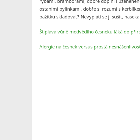
rybami, bramborami, dobře doplní i uzeneného
ostaními bylinkami, dobře si rozumí s kerblíke
pažitku skladovat? Nevyplatí se ji sušit, nasek
Štiplavá vůně medvědího česneku láká do příro
Alergie na česnek versus prostá nesnášenlivost