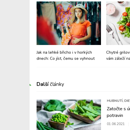
nách: Jak
Jak na lehké břicho i v horkých
Chytré grilov
aví?
dnech: Co jíst, čemu se vyhnout
vám záleží na
Další
články
HUBNUTÍ, DI
Zatočte s ú
potravin
01.06.2021