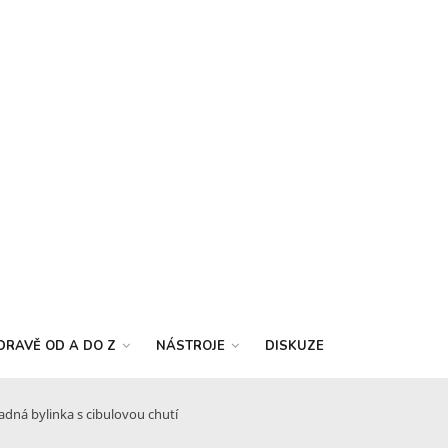
DRAVĚ OD A DO Z
NÁSTROJE
DISKUZE
adná bylinka s cibulovou chutí