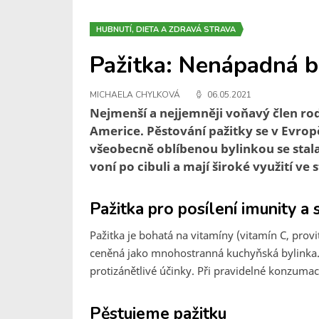
HUBNUTÍ, DIETA A ZDRAVÁ STRAVA
Pažitka: Nenápadná by
MICHAELA CHYLKOVÁ
06.05.2021
Nejmenší a nejjemněji voňavý člen rod
Americe. Pěstování pažitky se v Evrop
všeobecně oblíbenou bylinkou se stala a
voní po cibuli a mají široké využití ve
Pažitka pro posílení imunity a 
Pažitka je bohatá na vitamíny (vitamín C, provi
ceněná jako mnohostranná kuchyňská bylinka. P
protizánětlivé účinky. Při pravidelné konzumac
Pěstujeme pažitku