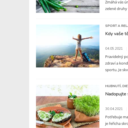
Zmáhá vás úna
zelené druhy 
SPORT A RE
Kdy vaše tě
04.05.2021
Pravidelný po
zdraví a kond
sportu. Je skvě
HUBNUTÍ, DI
Nadopujte s
30.04.2021
Potřebuje mal
je řeřicha sk