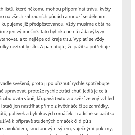
ých listů, které někomu mohou připomínat trávu, květy
dno na všech zahradních půdách a množí se dělením.
ji kupujeme již předpěstovanou. Vždy musíme dbát na
ášíme jen výjimečně. Tato bylinka nemá ráda výkyvy
ytahovat, a to nejlépe od kraje trsu. Vyplatí se vždy
lky neztratily sílu. A pamatujte, že pažitka potřebuje
ovadle svěšená, proto ji po uříznutí rychle spotřebujte.
 upravovat, protože rychle ztrácí chuť. Jedlá je celá
mná cibulovitá vůně, křupavá textura a svěží zelený vzhled
 stačí jen nastříhat přímo z květináče či ze zahrádky,
átů, polévek a bylinkových omáček. Tradičně se pažitka
užívá k přípravě studených omáček či dipů s
á s avokádem, smetanovým sýrem, vaječnými pokrmy,