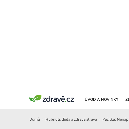
ÚVOD A NOVINKY
Z
Domů
Hubnutí, dieta a zdravá strava
Pažitka: Nenáp