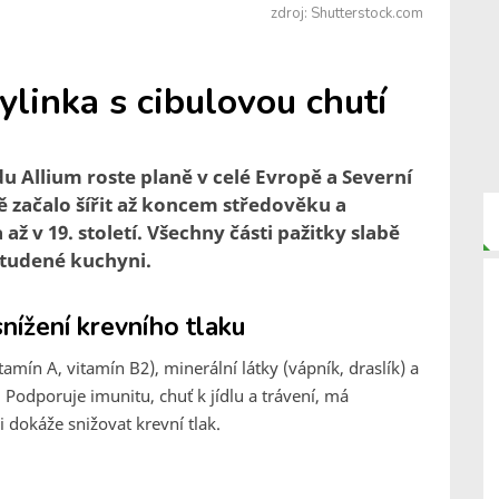
zdroj: Shutterstock.com
linka s cibulovou chutí
u Allium roste planě v celé Evropě a Severní
ě začalo šířit až koncem středověku a
ž v 19. století. Všechny části pažitky slabě
 studené kuchyni.
snížení krevního tlaku
tamín A, vitamín B2), minerální látky (vápník, draslík) a
odporuje imunitu, chuť k jídlu a trávení, má
i dokáže snižovat krevní tlak.