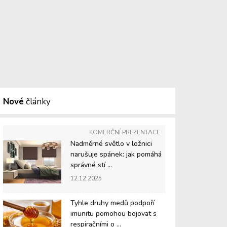
Nové
články
KOMERČNÍ PREZENTACE
Nadměrné světlo v ložnici
narušuje spánek: jak pomáhá
správné stí ...
12.12.2025
Tyhle druhy medů podpoří
imunitu pomohou bojovat s
respiračními o ...