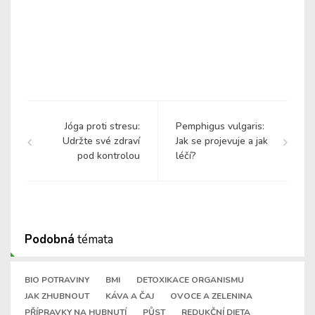
Jóga proti stresu:
Pemphigus vulgaris:
Udržte své zdraví
Jak se projevuje a jak
pod kontrolou
léčí?
Podobná
témata
BIO POTRAVINY
BMI
DETOXIKACE ORGANISMU
JAK ZHUBNOUT
KÁVA A ČAJ
OVOCE A ZELENINA
PŘÍPRAVKY NA HUBNUTÍ
PŮST
REDUKČNÍ DIETA