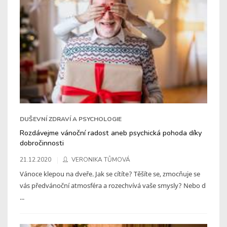
DUŠEVNÍ ZDRAVÍ A PSYCHOLOGIE
Rozdávejme vánoční radost aneb psychická pohoda díky
dobročinnosti
21.12.2020
VERONIKA TŮMOVÁ
Vánoce klepou na dveře. Jak se cítíte? Těšíte se, zmocňuje se
vás předvánoční atmosféra a rozechvívá vaše smysly? Nebo d
...