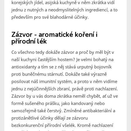
korejských jídel, asijská kuchyně v něm zkrátka vidí
jednu z nutných a neodmyslitelných ingrediencí, a to
především pro své blahodárné účinky.
Zázvor - aromatické koření i
přírodní lék
Co všechno tedy dokáže zázvor a proč by měl být v
naší kuchyni častějším hostem? Je velmi bohatý na
antioxidanty a tím se z něj stává urputný bojovník
proti buněčnému stárnutí. Dokáže také výrazně
posilovat náš imunitní systém, a proto v něm vidíme
jednu z nejúčinnějších zbraní, právě proti nachlazení.
Zázvor by u vás doma zkrátka neměl chybět, ať už ve
formě sušeného prášku, jako kandovaný nebo
samozřejmě také čerstvý. Zmíněné antibakteriální a
protizánětlivé účinky dělají ze zázvoru
bezkonkurenční přírodní všelék. Kromě nachlazení