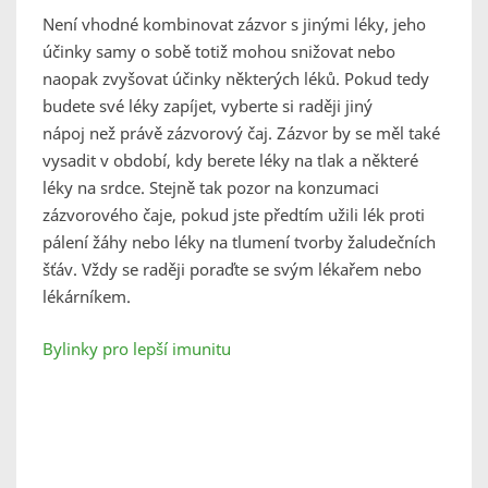
Není vhodné kombinovat zázvor s jinými léky, jeho
účinky samy o sobě totiž mohou snižovat nebo
naopak zvyšovat účinky některých léků. Pokud tedy
budete své léky zapíjet, vyberte si raději jiný
nápoj než právě zázvorový čaj. Zázvor by se měl také
vysadit v období, kdy berete léky na tlak a některé
léky na srdce. Stejně tak pozor na konzumaci
zázvorového čaje, pokud jste předtím užili lék proti
pálení žáhy nebo léky na tlumení tvorby žaludečních
šťáv. Vždy se raději poraďte se svým lékařem nebo
lékárníkem.
Bylinky pro lepší imunitu