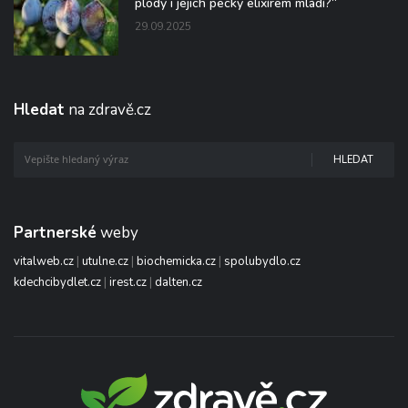
plody i jejich pecky elixírem mládí?“
29.09.2025
Hledat
na zdravě.cz
HLEDAT
Partnerské
weby
vitalweb.cz
|
utulne.cz
|
biochemicka.cz
|
spolubydlo.cz
kdechcibydlet.cz
|
irest.cz
|
dalten.cz