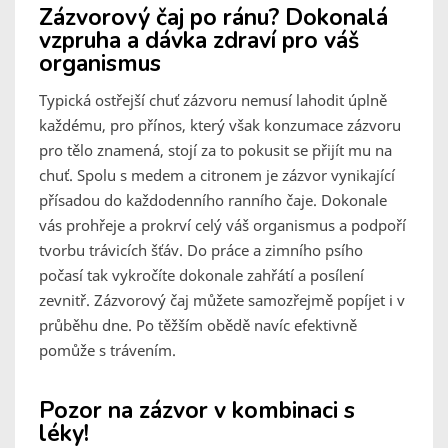
Zázvorový čaj po ránu? Dokonalá
vzpruha a dávka zdraví pro váš
organismus
Typická ostřejší chuť zázvoru nemusí lahodit úplně
každému, pro přínos, který však konzumace zázvoru
pro tělo znamená, stojí za to pokusit se přijít mu na
chuť. Spolu s medem a citronem je zázvor vynikající
přísadou do každodenního ranního čaje. Dokonale
vás prohřeje a prokrví celý váš organismus a podpoří
tvorbu trávicích šťáv. Do práce a zimního psího
počasí tak vykročíte dokonale zahřátí a posílení
zevnitř. Zázvorový čaj můžete samozřejmě popíjet i v
průběhu dne. Po těžším obědě navíc efektivně
pomůže s trávením.
Pozor na zázvor v kombinaci s
léky!