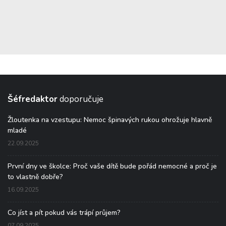
Šéfredaktor
doporučuje
Žloutenka na vzestupu: Nemoc špinavých rukou ohrožuje hlavně
mladé
22.09.2025
První dny ve školce: Proč vaše dítě bude pořád nemocné a proč je
to vlastně dobře?
16.09.2025
Co jíst a pít pokud vás trápí průjem?
07.09.2025