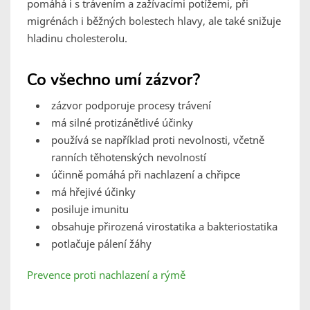
pomáhá i s trávením a zažívacími potížemi, při
migrénách i běžných bolestech hlavy, ale také snižuje
hladinu cholesterolu.
Co všechno umí zázvor?
zázvor podporuje procesy trávení
má silné protizánětlivé účinky
používá se například proti nevolnosti, včetně
ranních těhotenských nevolností
účinně pomáhá při nachlazení a chřipce
má hřejivé účinky
posiluje imunitu
obsahuje přirozená virostatika a bakteriostatika
potlačuje pálení žáhy
Prevence proti nachlazení a rýmě