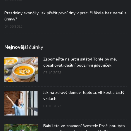
Prázdniny skončily. Jak přežít první dny v práci či škole bez nervů a
únavy?
04.09.2025
Nejnovější
články
Zapomeňte na letní saláty! Tohle by měl
obsahovat ideální podzimní jídelníček
07.10.2025
Jak na zdravý domov: teplota, vlhkost a čistý
vzduch
01.10.2025
Babí léto ve znamení švestek: Proč jsou tyto