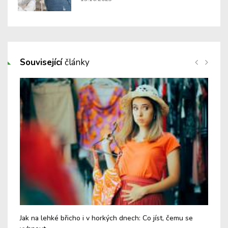
Související
články
Jak na lehké břicho i v horkých dnech: Co jíst, čemu se
Chy