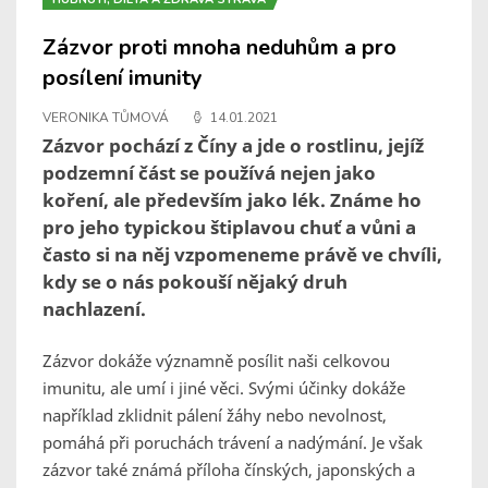
Zázvor proti mnoha neduhům a pro
posílení imunity
VERONIKA TŮMOVÁ
14.01.2021
Zázvor pochází z Číny a jde o rostlinu, jejíž
podzemní část se používá nejen jako
koření, ale především jako lék. Známe ho
pro jeho typickou štiplavou chuť a vůni a
často si na něj vzpomeneme právě ve chvíli,
kdy se o nás pokouší nějaký druh
nachlazení.
Zázvor dokáže významně posílit naši celkovou
imunitu, ale umí i jiné věci. Svými účinky dokáže
například zklidnit pálení žáhy nebo nevolnost,
pomáhá při poruchách trávení a nadýmání. Je však
zázvor také známá příloha čínských, japonských a