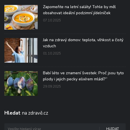
Zapomeňte na letní saláty! Tohle by měl
obsahovat ideální podzimní jídelníček
07.10.2025
Jak na zdravý domov: teplota, vlhkost a čistý
vzduch
01.10.2025
Babí léto ve znamení švestek: Proč jsou tyto
plody i jejich pecky elixírem mládí?“
29.09.2025
Hledat
na zdravě.cz
HLEDAT