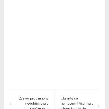
Zázvor proti mnoha
Ubraňte se
neduhům a pro
nemocem: Klíčem pro
posílení imunity
silnou imunitu je