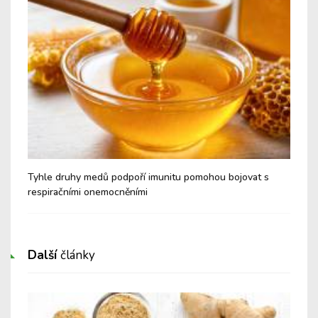
é a
Tyhle druhy medů podpoří imunitu pomohou bojovat s
Nev
respiračními onemocněními
Cu
Další
články