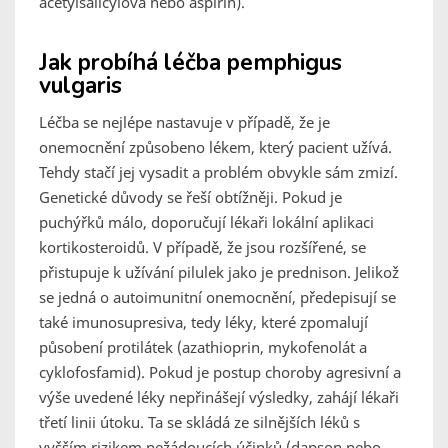
acetylsalicylová nebo aspirin).
Jak probíhá léčba pemphigus
vulgaris
Léčba se nejlépe nastavuje v případě, že je
onemocnění způsobeno lékem, který pacient užívá.
Tehdy stačí jej vysadit a problém obvykle sám zmizí.
Genetické důvody se řeší obtížněji. Pokud je
puchýřků málo, doporučují lékaři lokální aplikaci
kortikosteroidů. V případě, že jsou rozšířené, se
přistupuje k užívání pilulek jako je prednison. Jelikož
se jedná o autoimunitní onemocnění, předepisují se
také imunosupresiva, tedy léky, které zpomalují
působení protilátek (azathioprin, mykofenolát a
cyklofosfamid). Pokud je postup choroby agresivní a
výše uvedené léky nepřinášejí výsledky, zahájí lékaři
třetí linii útoku. Ta se skládá ze silnějších léků s
vyšším rizikem nežádoucích účinků (dapson nebo