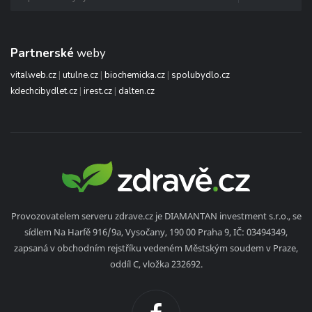
Partnerské
weby
vitalweb.cz
|
utulne.cz
|
biochemicka.cz
|
spolubydlo.cz
kdechcibydlet.cz
|
irest.cz
|
dalten.cz
Provozovatelem serveru zdrave.cz je DIAMANTAN investment s.r.o., se
sídlem Na Harfě 916/9a, Vysočany, 190 00 Praha 9, IČ: 03494349,
zapsaná v obchodním rejstříku vedeném Městským soudem v Praze,
oddíl C, vložka 232692.