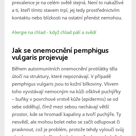
prevalence je na celém světě stejná. Není to nakažlivé
a ti, kteří tímto stavem trpí, jej tedy prostřednictvím
kontaktu nebo blízkosti na ostatní přenést nemohou.
Alergie na chlad - když chlad pálí a svědí
Jak se onemocnění pemphigus
vulgaris projevuje
Během autoimunitních onemocnění protilátky těla
útočí na struktury, které nepoznávají. V případě
pemphigus vulgaris jsou to kožní bílkoviny. Vlivem
toho vyvstávají nemocným na kůži ošklivé puchýřky
– buňky v povrchové vrstvě kůže (epidermis) se od
sebe oddělují, čímž mezi sebou nechávají větší
prostor, kde se hromadí kapaliny a tvoří puchýře. Ty
nesvědí, ale mohou bolet nebo se začít odlupovat či
prasknout, což je problém, protože tehdy vyloučí svůj