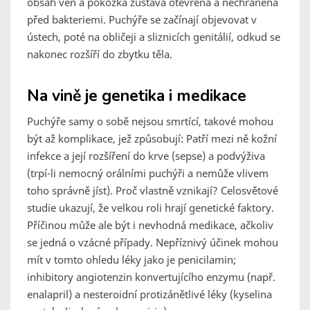
obsah ven a pokožka zůstává otevřená a nechráněná
před bakteriemi. Puchýře se začínají objevovat v
ústech, poté na obličeji a sliznicích genitálií, odkud se
nakonec rozšíří do zbytku těla.
Na vině je genetika i medikace
Puchýře samy o sobě nejsou smrtící, takové mohou
být až komplikace, jež způsobují: Patří mezi ně kožní
infekce a její rozšíření do krve (sepse) a podvýživa
(trpí-li nemocný orálními puchýři a nemůže vlivem
toho správně jíst). Proč vlastně vznikají? Celosvětové
studie ukazují, že velkou roli hrají genetické faktory.
Příčinou může ale být i nevhodná medikace, ačkoliv
se jedná o vzácné případy. Nepříznivý účinek mohou
mít v tomto ohledu léky jako je penicilamin;
inhibitory angiotenzin konvertujícího enzymu (např.
enalapril) a nesteroidní protizánětlivé léky (kyselina