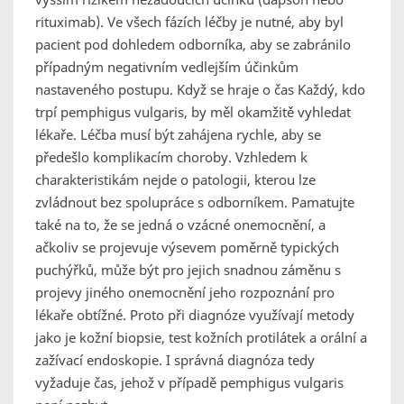
rituximab). Ve všech fázích léčby je nutné, aby byl
pacient pod dohledem odborníka, aby se zabránilo
případným negativním vedlejším účinkům
nastaveného postupu. Když se hraje o čas Každý, kdo
trpí pemphigus vulgaris, by měl okamžitě vyhledat
lékaře. Léčba musí být zahájena rychle, aby se
předešlo komplikacím choroby. Vzhledem k
charakteristikám nejde o patologii, kterou lze
zvládnout bez spolupráce s odborníkem. Pamatujte
také na to, že se jedná o vzácné onemocnění, a
ačkoliv se projevuje výsevem poměrně typických
puchýřků, může být pro jejich snadnou záměnu s
projevy jiného onemocnění jeho rozpoznání pro
lékaře obtížné. Proto při diagnóze využívají metody
jako je kožní biopsie, test kožních protilátek a orální a
zažívací endoskopie. I správná diagnóza tedy
vyžaduje čas, jehož v případě pemphigus vulgaris