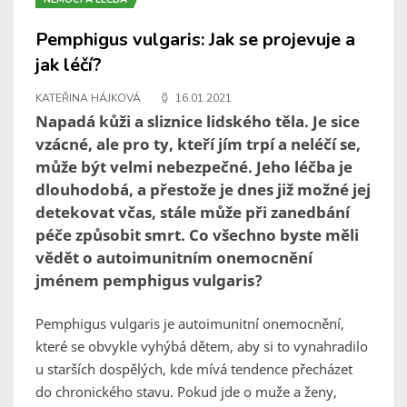
Pemphigus vulgaris: Jak se projevuje a
jak léčí?
KATEŘINA HÁJKOVÁ
16.01.2021
Napadá kůži a sliznice lidského těla. Je sice
vzácné, ale pro ty, kteří jím trpí a neléčí se,
může být velmi nebezpečné. Jeho léčba je
dlouhodobá, a přestože je dnes již možné jej
detekovat včas, stále může při zanedbání
péče způsobit smrt. Co všechno byste měli
vědět o autoimunitním onemocnění
jménem pemphigus vulgaris?
Pemphigus vulgaris je autoimunitní onemocnění,
které se obvykle vyhýbá dětem, aby si to vynahradilo
u starších dospělých, kde mívá tendence přecházet
do chronického stavu. Pokud jde o muže a ženy,