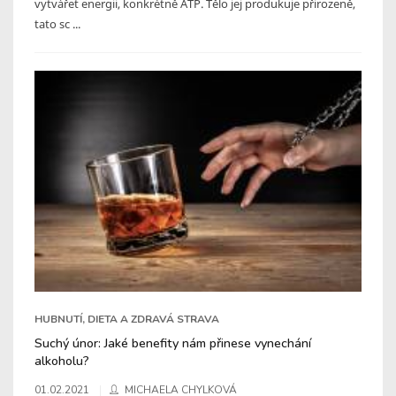
vytvářet energii, konkrétně ATP. Tělo jej produkuje přirozeně,
tato sc ...
HUBNUTÍ, DIETA A ZDRAVÁ STRAVA
Suchý únor: Jaké benefity nám přinese vynechání
alkoholu?
01.02.2021
MICHAELA CHYLKOVÁ