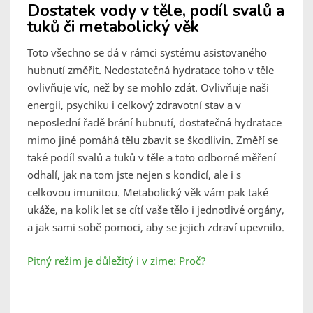
Dostatek vody v těle, podíl svalů a
tuků či metabolický věk
Toto všechno se dá v rámci systému asistovaného
hubnutí změřit. Nedostatečná hydratace toho v těle
ovlivňuje víc, než by se mohlo zdát. Ovlivňuje naši
energii, psychiku i celkový zdravotní stav a v
neposlední řadě brání hubnutí, dostatečná hydratace
mimo jiné pomáhá tělu zbavit se škodlivin. Změří se
také podíl svalů a tuků v těle a toto odborné měření
odhalí, jak na tom jste nejen s kondicí, ale i s
celkovou imunitou. Metabolický věk vám pak také
ukáže, na kolik let se cítí vaše tělo i jednotlivé orgány,
a jak sami sobě pomoci, aby se jejich zdraví upevnilo.
Pitný režim je důležitý i v zime: Proč?