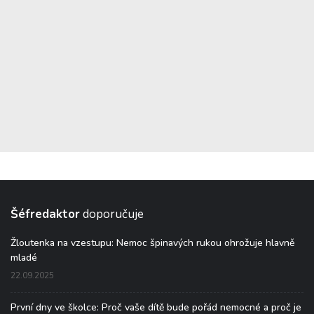
Šéfredaktor
doporučuje
Žloutenka na vzestupu: Nemoc špinavých rukou ohrožuje hlavně
mladé
22.09.2025
První dny ve školce: Proč vaše dítě bude pořád nemocné a proč je