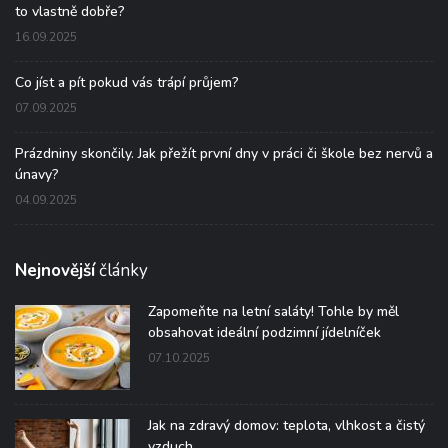
to vlastně dobře?
16.09.2025
Co jíst a pít pokud vás trápí průjem?
07.09.2025
Prázdniny skončily. Jak přežít první dny v práci či škole bez nervů a
únavy?
04.09.2025
Nejnovější
články
Zapomeňte na letní saláty! Tohle by měl
obsahovat ideální podzimní jídelníček
07.10.2025
Jak na zdravý domov: teplota, vlhkost a čistý
vzduch