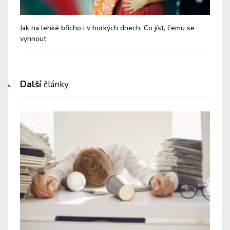
Jak na lehké břicho i v horkých dnech: Co jíst, čemu se
Chy
vyhnout
Další
články