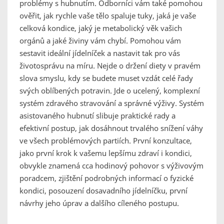
problémy s hubnutím. Odborníci vám také pomohou
ověřit, jak rychle vaše tělo spaluje tuky, jaká je vaše
celková kondice, jaký je metabolický věk vašich
orgánů a jaké živiny vám chybí. Pomohou vám
sestavit ideální jídelníček a nastavit tak pro vás
životosprávu na míru. Nejde o držení diety v pravém
slova smyslu, kdy se budete muset vzdát celé řady
svých oblíbených potravin. Jde o ucelený, komplexní
systém zdravého stravování a správné výživy. Systém
asistovaného hubnutí slibuje praktické rady a
efektivní postup, jak dosáhnout trvalého snížení váhy
ve všech problémových partiích. První konzultace,
jako první krok k vašemu lepšímu zdraví i kondici,
obvykle znamená cca hodinový pohovor s výživovým
poradcem, zjištění podrobných informací o fyzické
kondici, posouzení dosavadního jídelníčku, první
návrhy jeho úprav a dalšího cíleného postupu.