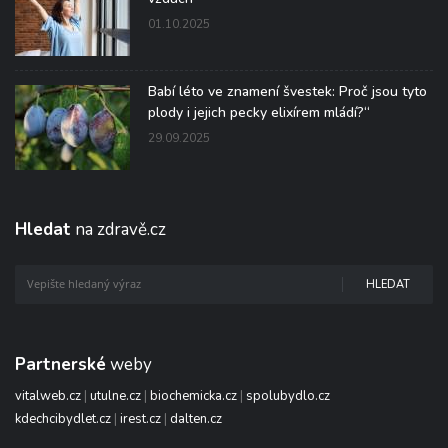
01.10.2025
Babí léto ve znamení švestek: Proč jsou tyto
plody i jejich pecky elixírem mládí?“
29.09.2025
Hledat
na zdravě.cz
HLEDAT
Partnerské
weby
vitalweb.cz
|
utulne.cz
|
biochemicka.cz
|
spolubydlo.cz
kdechcibydlet.cz
|
irest.cz
|
dalten.cz