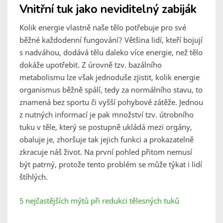
Vnitřní tuk jako neviditelný zabiják
Kolik energie vlastně naše tělo potřebuje pro své
běžné každodenní fungování? Většina lidí, kteří bojují
s nadváhou, dodává tělu daleko více energie, než tělo
dokáže upotřebit. Z úrovně tzv. bazálního
metabolismu lze však jednoduše zjistit, kolik energie
organismus běžně spálí, tedy za normálního stavu, to
znamená bez sportu či vyšší pohybové zátěže. Jednou
z nutných informací je pak množství tzv. útrobního
tuku v těle, který se postupně ukládá mezi orgány,
obaluje je, zhoršuje tak jejich funkci a prokazatelně
zkracuje náš život. Na první pohled přitom nemusí
být patrný, protože tento problém se může týkat i lidí
štíhlých.
5 nejčastějších mýtů při redukci tělesných tuků