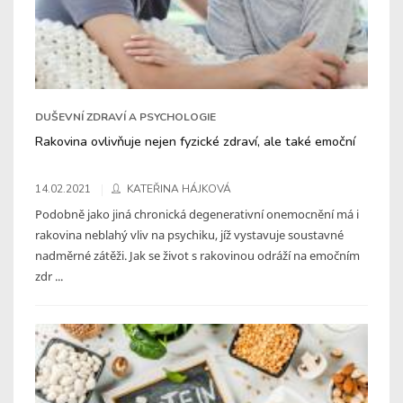
DUŠEVNÍ ZDRAVÍ A PSYCHOLOGIE
Rakovina ovlivňuje nejen fyzické zdraví, ale také emoční
14.02.2021
KATEŘINA HÁJKOVÁ
Podobně jako jiná chronická degenerativní onemocnění má i
rakovina neblahý vliv na psychiku, jíž vystavuje soustavné
nadměrné zátěži. Jak se život s rakovinou odráží na emočním
zdr ...