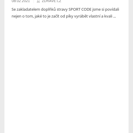
08.02.2021
ZDRAVĚ.CZ
Se zakladatelem doplňků stravy SPORT CODE jsme si povídali
nejen o tom, jaké to je začít od píky vyrábět vlastní a kvali ...