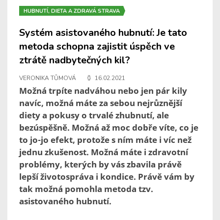
HUBNUTÍ, DIETA A ZDRAVÁ STRAVA
Systém asistovaného hubnutí: Je tato
metoda schopna zajistit úspěch ve
ztrátě nadbytečných kil?
VERONIKA TŮMOVÁ
16.02.2021
Možná trpíte nadváhou nebo jen pár kily
navíc, možná máte za sebou nejrůznější
diety a pokusy o trvalé zhubnutí, ale
bezúspěšně. Možná až moc dobře víte, co je
to jo-jo efekt, protože s ním máte i víc než
jednu zkušenost. Možná máte i zdravotní
problémy, kterých by vás zbavila právě
lepší životospráva i kondice. Právě vám by
tak možná pomohla metoda tzv.
asistovaného hubnutí.