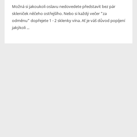
Možná si jakoukoli oslavu nedovedete představit bez pár
skleniček něčeho ostřejšího. Nebo si každý večer "za
odměnu" dopřejete 1 - 2 sklenky vína. Ať je váš důvod popíjení
jakýkoli ...