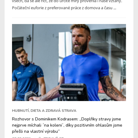
všech, dá se ale říct, že do určité míry prověřila i naše vztahy.
Počáteční euforie z preferované práce z domova a času ...
HUBNUTÍ, DIETA A ZDRAVÁ STRAVA
Rozhovor s Dominikem Kodrasem: „Doplňky stravy jsme
nejprve míchali ´na koleni´, díky pozitivním ohlasům jsme
přešli na vlastní výrobu“