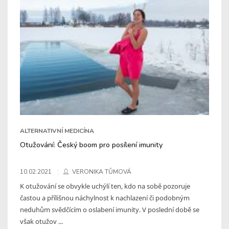
ALTERNATIVNÍ MEDICÍNA
Otužování: Český boom pro posílení imunity
10.02.2021
VERONIKA TŮMOVÁ
K otužování se obvykle uchýlí ten, kdo na sobě pozoruje
častou a přílišnou náchylnost k nachlazení či podobným
neduhům svědčícím o oslabení imunity. V poslední době se
však otužov ...