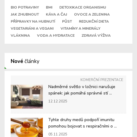
BIO POTRAVINY
BMI
DETOXIKACE ORGANISMU
JAK ZHUBNOUT
KÁVA A ČAJ
OVOCE A ZELENINA
PŘÍPRAVKY NA HUBNUTÍ
PŮST
REDUKČNÍ DIETA
VEGETARIÁNI A VEGANI
VITAMÍNY A MINERÁLY
VLÁKNINA
VODA A HYDRATACE
ZDRAVÁ VÝŽIVA
Nové
články
KOMERČNÍ PREZENTACE
Nadměrné světlo v ložnici narušuje
spánek: jak pomáhá správné stí ...
12.12.2025
Tyhle druhy medů podpoří imunitu
pomohou bojovat s respiračními o ...
05.11.2025