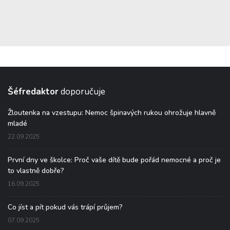
Šéfredaktor
doporučuje
Žloutenka na vzestupu: Nemoc špinavých rukou ohrožuje hlavně
mladé
22.09.2025
První dny ve školce: Proč vaše dítě bude pořád nemocné a proč je
to vlastně dobře?
16.09.2025
Co jíst a pít pokud vás trápí průjem?
07.09.2025