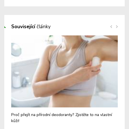
Související
články
sky
Proč přejít na přírodní deodoranty? Zjistěte to na vlastní
Tyh
kůži!