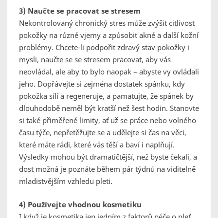
3) Naučte se pracovat se stresem
Nekontrolovaný chronický stres může zvýšit citlivost
pokožky na různé vjemy a způsobit akné a další kožní
problémy. Chcete-li podpořit zdravý stav pokožky i
mysli, naučte se se stresem pracovat, aby vás
neovládal, ale aby to bylo naopak – abyste vy ovládali
jeho. Dopřávejte si zejména dostatek spánku, kdy
pokožka sílí a regeneruje, a pamatujte, že spánek by
dlouhodobě neměl být kratší než šest hodin. Stanovte
si také přiměřené limity, ať už se práce nebo volného
času týče, nepřetěžujte se a udělejte si čas na věci,
které máte rádi, které vás těší a baví i naplňují.
Výsledky mohou být dramatičtější, než byste čekali, a
dost možná je poznáte během pár týdnů na viditelně
mladistvějším vzhledu pleti.
4) Používejte vhodnou kosmetiku
I když je kosmetika jen jedním z faktorů péče o pleť,