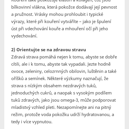
bílkovinní vlákna, která pokožce dodávají její pevnost
a pružnost. Vrásky mohou prohloubit i typické
výrazy, které při kouření vytváříte – jako je špulení
úst při vdechování kouře a mhouření očí při jeho
vydechování.
2) Orientujte se na zdravou stravu
Zdravá strava pomáhá nejen k tomu, abyste se dobře
cítili, ale i k tomu, abyste tak vypadali. Jezte hodně
ovoce, zeleniny, celozrnných obilovin, luštěnin a také
oříšků a semínek. Některé výzkumy naznačují, že
strava s nízkým obsahem nezdravých tuků,
jednoduchých cukrů, a naopak s vysokým podílem
tuků zdravých, jako jsou omega-3, může podporovat
mladistvý vzhled pleti. Nezapomínejte ani na pitný
režim, protože voda pokožku udrží hydratovanou, a
tedy i více vypnutou.