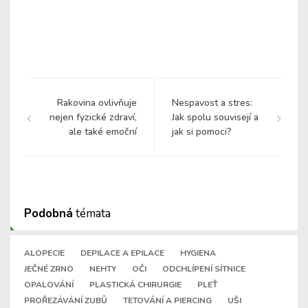
Rakovina ovlivňuje
Nespavost a stres:
nejen fyzické zdraví,
Jak spolu souvisejí a
ale také emoční
jak si pomoci?
Podobná
témata
ALOPECIE
DEPILACE A EPILACE
HYGIENA
JEČNÉ ZRNO
NEHTY
OČI
ODCHLÍPENÍ SÍTNICE
OPALOVÁNÍ
PLASTICKÁ CHIRURGIE
PLEŤ
PROŘEZÁVÁNÍ ZUBŮ
TETOVÁNÍ A PIERCING
UŠI