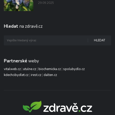
29.09.2025
Hledat
na zdravě.cz
HLEDAT
Partnerské
weby
vitalweb.cz
|
utulne.cz
|
biochemicka.cz
|
spolubydlo.cz
kdechcibydlet.cz
|
irest.cz
|
dalten.cz