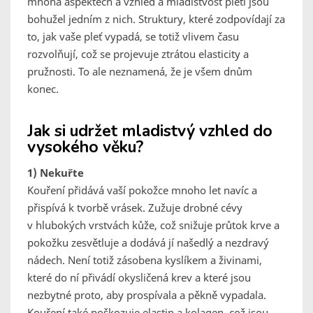
mnoha aspektech a vzhled a mladistvost pleti jsou
bohužel jedním z nich. Struktury, které zodpovídají za
to, jak vaše pleť vypadá, se totiž vlivem času
rozvolňují, což se projevuje ztrátou elasticity a
pružnosti. To ale neznamená, že je všem dnům
konec.
Jak si udržet mladistvý vzhled do
vysokého věku?
1) Nekuřte
Kouření přidává vaší pokožce mnoho let navíc a
přispívá k tvorbě vrásek. Zužuje drobné cévy
v hlubokých vrstvách kůže, což snižuje průtok krve a
pokožku zesvětluje a dodává jí našedlý a nezdravý
nádech. Není totiž zásobena kyslíkem a živinami,
které do ní přivádí okysličená krev a které jsou
nezbytné proto, aby prospívala a pěkně vypadala.
Kouření také poškozuje elastin a kolagen, což jsou