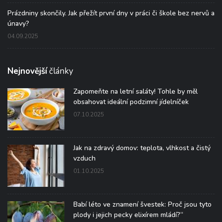
Prázdniny skončily. Jak přežít první dny v práci či škole bez nervů a
únavy?
04.09.2025
Nejnovější
články
Zapomeňte na letní saláty! Tohle by měl
obsahovat ideální podzimní jídelníček
07.10.2025
Jak na zdravý domov: teplota, vlhkost a čistý
vzduch
01.10.2025
Babí léto ve znamení švestek: Proč jsou tyto
plody i jejich pecky elixírem mládí?“