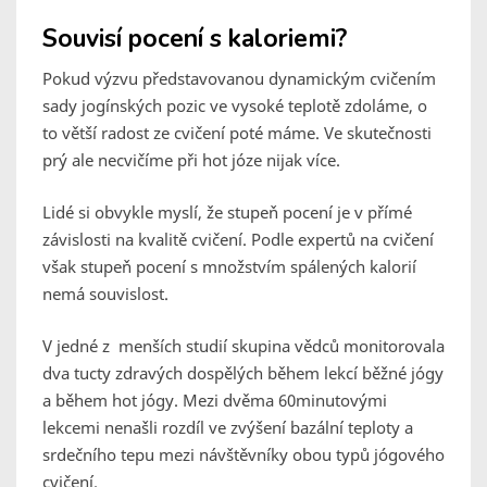
Souvisí pocení s kaloriemi?
Pokud výzvu představovanou dynamickým cvičením
sady jogínských pozic ve vysoké teplotě zdoláme, o
to větší radost ze cvičení poté máme. Ve skutečnosti
prý ale necvičíme při hot józe nijak více.
Lidé si obvykle myslí, že stupeň pocení je v přímé
závislosti na kvalitě cvičení. Podle expertů na cvičení
však stupeň pocení s množstvím spálených kalorií
nemá souvislost.
V jedné z menších studií skupina vědců monitorovala
dva tucty zdravých dospělých během lekcí běžné jógy
a během hot jógy. Mezi dvěma 60minutovými
lekcemi nenašli rozdíl ve zvýšení bazální teploty a
srdečního tepu mezi návštěvníky obou typů jógového
cvičení.