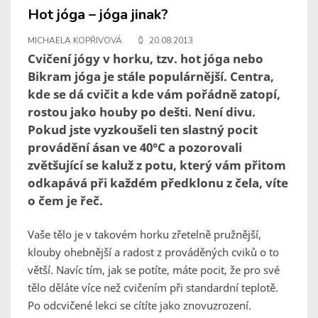
Hot jóga – jóga jinak?
MICHAELA KOPŘIVOVÁ
20.08.2013
Cvičení jógy v horku, tzv. hot jóga nebo
Bikram jóga je stále populárnější. Centra,
kde se dá cvičit a kde vám pořádně zatopí,
rostou jako houby po dešti. Není divu.
Pokud jste vyzkoušeli ten slastný pocit
provádění ásan ve 40°C a pozorovali
zvětšující se kaluž z potu, který vám přitom
odkapává při každém předklonu z čela, víte
o čem je řeč.
Vaše tělo je v takovém horku zřetelně pružnější,
klouby ohebnější a radost z prováděných cviků o to
větší. Navíc tím, jak se potíte, máte pocit, že pro své
tělo děláte více než cvičením při standardní teplotě.
Po odcvičené lekci se cítíte jako znovuzrození.