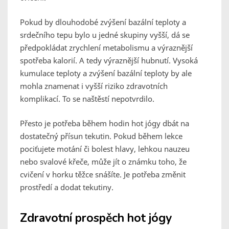
Pokud by dlouhodobé zvýšení bazální teploty a
srdečního tepu bylo u jedné skupiny vyšší, dá se
předpokládat zrychlení metabolismu a výraznější
spotřeba kalorií. A tedy výraznější hubnutí. Vysoká
kumulace teploty a zvýšení bazální teploty by ale
mohla znamenat i vyšší riziko zdravotních
komplikací. To se naštěstí nepotvrdilo.
Přesto je potřeba během hodin hot jógy dbát na
dostatečný přísun tekutin. Pokud během lekce
pociťujete motání či bolest hlavy, lehkou nauzeu
nebo svalové křeče, může jít o známku toho, že
cvičení v horku těžce snášíte. Je potřeba změnit
prostředí a dodat tekutiny.
Zdravotní prospěch hot jógy