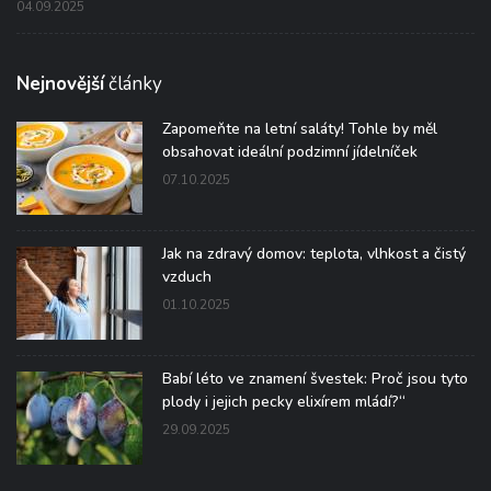
04.09.2025
Nejnovější
články
Zapomeňte na letní saláty! Tohle by měl
obsahovat ideální podzimní jídelníček
07.10.2025
Jak na zdravý domov: teplota, vlhkost a čistý
vzduch
01.10.2025
Babí léto ve znamení švestek: Proč jsou tyto
plody i jejich pecky elixírem mládí?“
29.09.2025