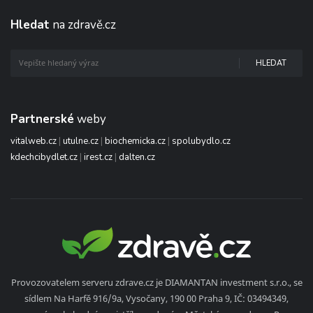
Hledat
na zdravě.cz
HLEDAT
Partnerské
weby
vitalweb.cz
|
utulne.cz
|
biochemicka.cz
|
spolubydlo.cz
kdechcibydlet.cz
|
irest.cz
|
dalten.cz
Provozovatelem serveru zdrave.cz je DIAMANTAN investment s.r.o., se
sídlem Na Harfě 916/9a, Vysočany, 190 00 Praha 9, IČ: 03494349,