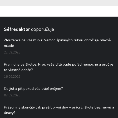
Šéfredaktor
doporučuje
Žloutenka na vzestupu: Nemoc špinavých rukou ohrožuje hlavně
mladé
22.09.2025
První dny ve školce: Proč vaše dítě bude pořád nemocné a proč je
to vlastně dobře?
16.09.2025
Co jíst a pít pokud vás trápí průjem?
07.09.2025
Prázdniny skončily. Jak přežít první dny v práci či škole bez nervů a
únavy?