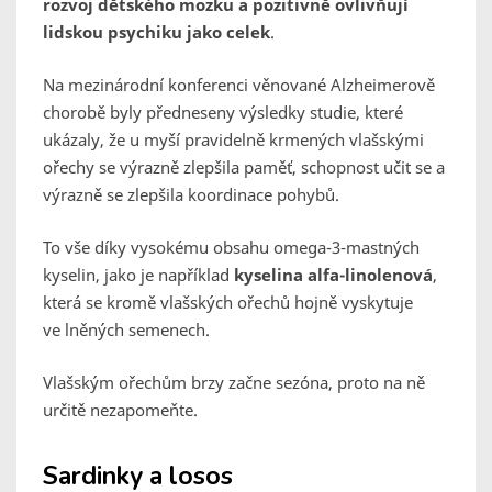
rozvoj dětského mozku a pozitivně ovlivňují
lidskou psychiku jako celek
.
Na mezinárodní konferenci věnované Alzheimerově
chorobě byly předneseny výsledky studie, které
ukázaly, že u myší pravidelně krmených vlašskými
ořechy se výrazně zlepšila paměť, schopnost učit se a
výrazně se zlepšila koordinace pohybů.
To vše díky vysokému obsahu omega-3-mastných
kyselin, jako je například
kyselina alfa-linolenová
,
která se kromě vlašských ořechů hojně vyskytuje
ve lněných semenech.
Vlašským ořechům brzy začne sezóna, proto na ně
určitě nezapomeňte.
Sardinky a losos