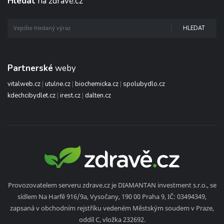
Hledat
na zdravě.cz
HLEDAT
Partnerské
weby
vitalweb.cz
|
utulne.cz
|
biochemicka.cz
|
spolubydlo.cz
kdechcibydlet.cz
|
irest.cz
|
dalten.cz
Provozovatelem serveru zdrave.cz je DIAMANTAN investment s.r.o., se
sídlem Na Harfě 916/9a, Vysočany, 190 00 Praha 9, IČ: 03494349,
zapsaná v obchodním rejstříku vedeném Městským soudem v Praze,
oddíl C, vložka 232692.