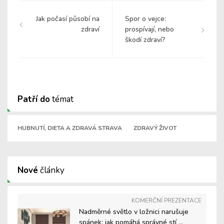
Jak počasí působí na
Spor o vejce:
zdraví
prospívají, nebo
škodí zdraví?
Patří do
témat
HUBNUTÍ, DIETA A ZDRAVÁ STRAVA
ZDRAVÝ ŽIVOT
Nové
články
KOMERČNÍ PREZENTACE
Nadměrné světlo v ložnici narušuje
spánek: jak pomáhá správné stí ...