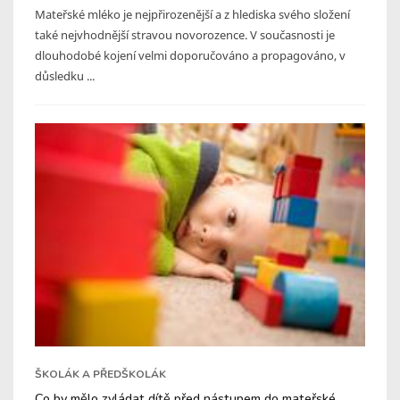
Mateřské mléko je nejpřirozenější a z hlediska svého složení
také nejvhodnější stravou novorozence. V současnosti je
dlouhodobé kojení velmi doporučováno a propagováno, v
důsledku ...
ŠKOLÁK A PŘEDŠKOLÁK
Co by mělo zvládat dítě před nástupem do mateřské