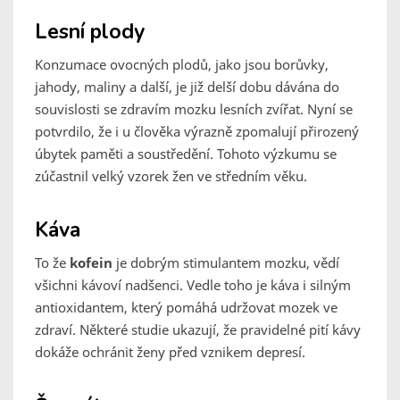
Lesní plody
Konzumace ovocných plodů, jako jsou borůvky,
jahody, maliny a další, je již delší dobu dávána do
souvislosti se zdravím mozku lesních zvířat. Nyní se
potvrdilo, že i u člověka výrazně zpomalují přirozený
úbytek paměti a soustředění. Tohoto výzkumu se
zúčastnil velký vzorek žen ve středním věku.
Káva
To že
kofein
je dobrým stimulantem mozku, vědí
všichni kávoví nadšenci. Vedle toho je káva i silným
antioxidantem, který pomáhá udržovat mozek ve
zdraví. Některé studie ukazují, že pravidelné pití kávy
dokáže ochránit ženy před vznikem depresí.