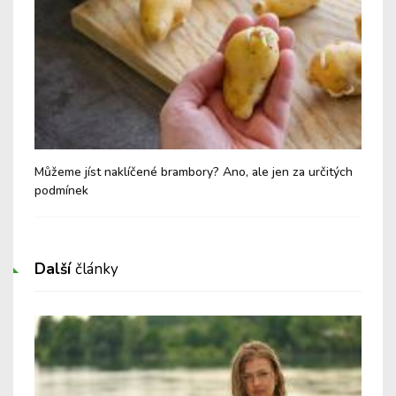
Můžeme jíst naklíčené brambory? Ano, ale jen za určitých
Mlé
podmínek
zak
Další
články