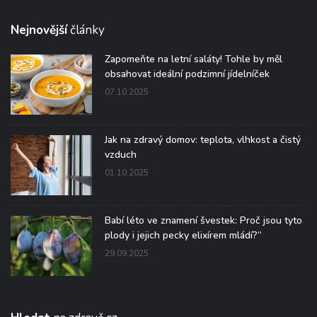
Nejnovější
články
Zapomeňte na letní saláty! Tohle by měl
obsahovat ideální podzimní jídelníček
07.10.2025
Jak na zdravý domov: teplota, vlhkost a čistý
vzduch
01.10.2025
Babí léto ve znamení švestek: Proč jsou tyto
plody i jejich pecky elixírem mládí?“
29.09.2025