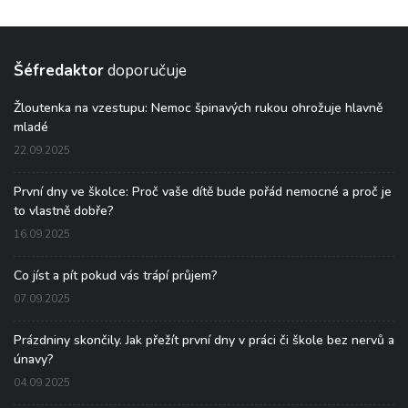
Šéfredaktor
doporučuje
Žloutenka na vzestupu: Nemoc špinavých rukou ohrožuje hlavně
mladé
22.09.2025
První dny ve školce: Proč vaše dítě bude pořád nemocné a proč je
to vlastně dobře?
16.09.2025
Co jíst a pít pokud vás trápí průjem?
07.09.2025
Prázdniny skončily. Jak přežít první dny v práci či škole bez nervů a
únavy?
04.09.2025