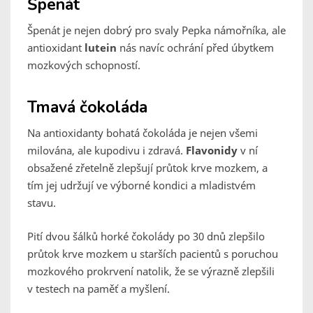
Špenát
Špenát je nejen dobrý pro svaly Pepka námořníka, ale
antioxidant
lutein
nás navíc ochrání před úbytkem
mozkových schopností.
Tmavá čokoláda
Na antioxidanty bohatá čokoláda je nejen všemi
milována, ale kupodivu i zdravá.
Flavonidy
v ní
obsažené zřetelně zlepšují průtok krve mozkem, a
tím jej udržují ve výborné kondici a mladistvém
stavu.
Pití dvou šálků horké čokolády po 30 dnů zlepšilo
průtok krve mozkem u starších pacientů s poruchou
mozkového prokrvení natolik, že se výrazně zlepšili
v testech na paměť a myšlení.