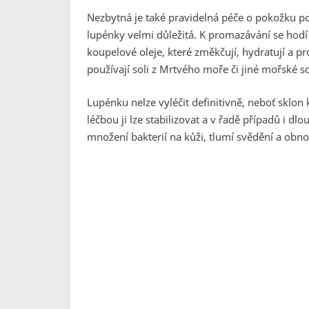
Nezbytná je také pravidelná péče o pokožku p
lupénky velmi důležitá. K promazávání se hodí 
koupelové oleje, které změkčují, hydratují a p
používají soli z Mrtvého moře či jiné mořské so
Lupénku nelze vyléčit definitivně, neboť sklon
léčbou ji lze stabilizovat a v řadě případů i d
množení bakterií na kůži, tlumí svědění a obno