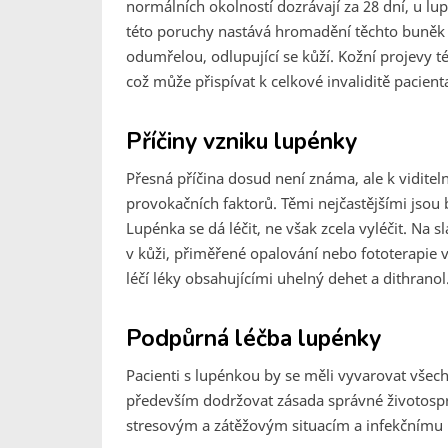
normálních okolností dozrávají za 28 dní, u lu
této poruchy nastává hromadění těchto buněk a
odumřelou, odlupující se kůží. Kožní projevy 
což může přispívat k celkové invaliditě pacient
Příčiny vzniku lupénky
Přesná příčina dosud není známa, ale k vidit
provokačních faktorů. Těmi nejčastějšími jsou ba
Lupénka se dá léčit, ne však zcela vyléčit. Na s
v kůži, přiměřené opalování nebo fototerapie v
léčí léky obsahujícími uhelný dehet a dithranol
Podpůrná léčba lupénky
Pacienti s lupénkou by se měli vyvarovat všech
především dodržovat zásada správné životospr
stresovým a zátěžovým situacím a infekčnímu 