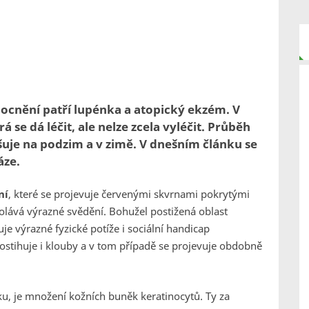
ocnění patří lupénka a atopický ekzém. V
se dá léčit, ale nelze zcela vyléčit. Průběh
ršuje na podzim a v zimě. V dnešním článku se
áze.
ní
, které se projevuje červenými skvrnami pokrytými
lává výrazné svědění. Bohužel postižená oblast
je výrazné fyzické potíže i sociální handicap
ostihuje i klouby a v tom případě se projevuje obdobně
ku, je množení kožních buněk keratinocytů. Ty za