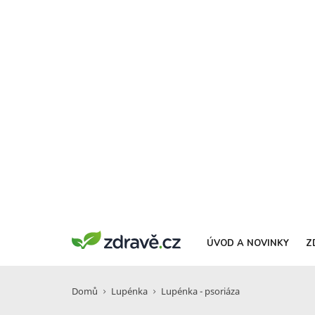
ÚVOD A NOVINKY
Z
Domů
Lupénka
Lupénka - psoriáza