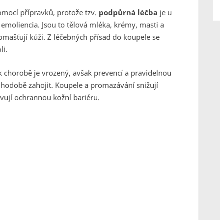
omocí přípravků, protože tzv.
podpůrná léčba
je u
emoliencia. Jsou to tělová mléka, krémy, masti a
romašťují kůži. Z léčebných přísad do koupele se
li.
 k chorobě je vrozený, avšak prevencí a pravidelnou
louhodobě zahojit. Koupele a promazávání snižují
vují ochrannou kožní bariéru.