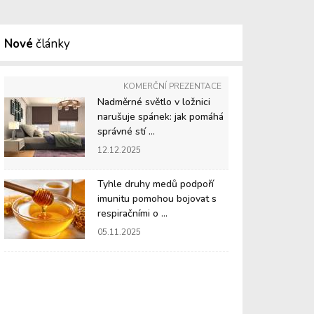
Nové
články
KOMERČNÍ PREZENTACE
Nadměrné světlo v ložnici
narušuje spánek: jak pomáhá
správné stí ...
12.12.2025
Tyhle druhy medů podpoří
imunitu pomohou bojovat s
respiračními o ...
05.11.2025