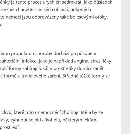
pénky je tento proces urychlen sedmkrát. Jako důsledek
 vznik charakteristických oblastí, pokrytých
této nemoci jsou doprovázeny také bolestivými otoky,
a.
elnému propuknutí choroby dochází po působení
kteriální infekce, jako je například angína, stres, léky.
labší formy zabírají lokální prostředky tlumící zánět
e formě ultrafialového záření. Středně těžké formy se
.
 vlivů, které toto onemocnění zhoršují. Měla by se
ávy, vyhnout se pití alkoholu, některým lékům,
prostředí.