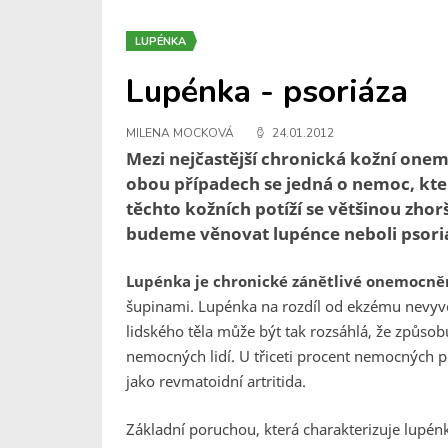
LUPÉNKA
Lupénka - psoriáza
MILENA MOCKOVÁ
24.01.2012
Mezi nejčastější chronická kožní onem
obou případech se jedná o nemoc, která 
těchto kožních potíží se většinou zho
budeme věnovat lupénce neboli psori
Lupénka je chronické zánětlivé onemocně
šupinami. Lupénka na rozdíl od ekzému nevyvo
lidského těla může být tak rozsáhlá, že způsobu
nemocných lidí. U třiceti procent nemocných p
jako revmatoidní artritida.
Základní poruchou, která charakterizuje lupén