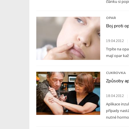
článku si pop
OPAR
Boj proti 
19.04.2012
Trpíte na opar
mají opar každ
CUKROVKA
Způsoby apl
18.04.2012
Aplikace inzu
případy nastá
nutné hormon 