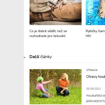
ékařství
Co je dobré vědět, než se
Rybičky Garra
rozhodnete pro tetování
HIV
Další
články
OTRAVA
Otravy hou
05.08.2012
Houbařská se
jedovatými h