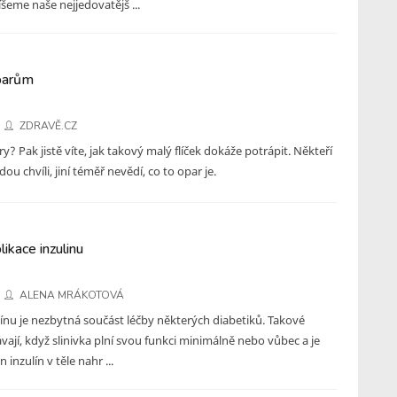
íšeme naše nejjedovatějš ...
oparům
ZDRAVĚ.CZ
y? Pak jistě víte, jak takový malý flíček dokáže potrápit. Někteří
ou chvíli, jiní téměř nevědí, co to opar je.
ikace inzulinu
ALENA MRÁKOTOVÁ
línu je nezbytná součást léčby některých diabetiků. Takové
vají, když slinivka plní svou funkci minimálně nebo vůbec a je
inzulín v těle nahr ...