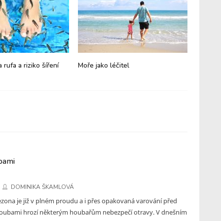
 rufa a riziko šíření
Moře jako léčitel
Pedikúr
Rufa - o
bami
DOMINIKA ŠKAMLOVÁ
zona je již v plném proudu a i přes opakovaná varování před
oubami hrozí některým houbařům nebezpečí otravy. V dnešním