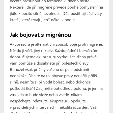
nechtě přesunout do temného klidného místa.
Některé lidé při migréně přivede pouhé pomyšlení na
jídlo k pocitu silné nevolnosti. Děti postihují záchvaty
kratší, které trvají „jen“ několik hodin.
Jak bojovat s migrénou
Akupresura je alternativní způsob boje proti migréně.
Někdo jí věří, jiný nikoliv. Každopádně i bezvěrcům
doporučujeme akupresuru vyzkoušet, třeba právě
vám pomůže a dosáhnete při bolestech úlevy.
Bohužel však příčiny vašeho utrpení odstranit
nedokáže. Dbejte na to, abyste prsty netlačili příliš
silně, nesmíte si přivodit bolest, nebo dokonce
poškodit tkáň! Zaujměte pohodlnou polohu, je jen na
vás, zda to bude vleže nebo vsedě, nikam
nespěchejte, relaxujte, akupresuru opakujte
v pravidelných intervalech i několikrát za den. Vaši