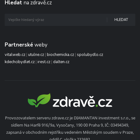
Hledat
na zdravě.cz
HLEDAT
Partnerské
weby
vitalweb.cz
|
utulne.cz
|
biochemicka.cz
|
spolubydlo.cz
kdechcibydlet.cz
|
irest.cz
|
dalten.cz
Provozovatelem serveru zdrave.cz je DIAMANTAN investment s.r.o., se
sídlem Na Harfě 916/9a, Vysočany, 190 00 Praha 9, IČ: 03494349,
zapsaná v obchodním rejstříku vedeném Městským soudem v Praze,
oddíl C, vložka 232692.