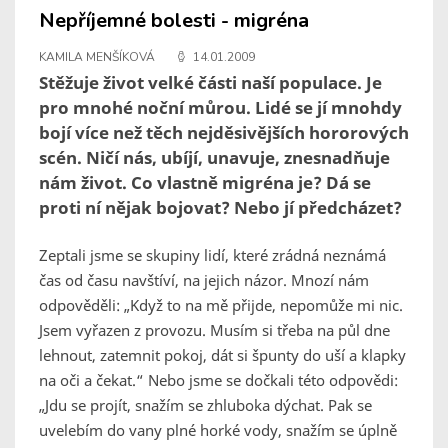
Nepříjemné bolesti - migréna
KAMILA MENŠÍKOVÁ
14.01.2009
Stěžuje život velké části naší populace. Je
pro mnohé noční můrou. Lidé se jí mnohdy
bojí více než těch nejděsivějších hororových
scén. Ničí nás, ubíjí, unavuje, znesnadňuje
nám život. Co vlastně migréna je? Dá se
proti ní nějak bojovat? Nebo jí předcházet?
Zeptali jsme se skupiny lidí, které zrádná neznámá
čas od času navštíví, na jejich názor. Mnozí nám
odpověděli: „Když to na mě přijde, nepomůže mi nic.
Jsem vyřazen z provozu. Musím si třeba na půl dne
lehnout, zatemnit pokoj, dát si špunty do uší a klapky
na oči a čekat.“ Nebo jsme se dočkali této odpovědi:
„Jdu se projít, snažím se zhluboka dýchat. Pak se
uvelebím do vany plné horké vody, snažím se úplně