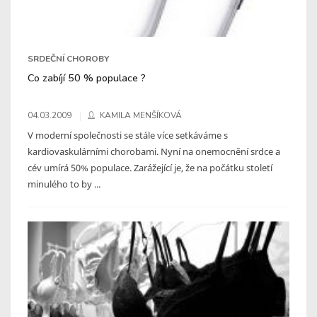
SRDEČNÍ CHOROBY
Co zabíjí 50 % populace ?
04.03.2009
KAMILA MENŠÍKOVÁ
V moderní společnosti se stále více setkáváme s
kardiovaskulárními chorobami. Nyní na onemocnění srdce a
cév umírá 50% populace. Zarážející je, že na počátku století
minulého to by ...