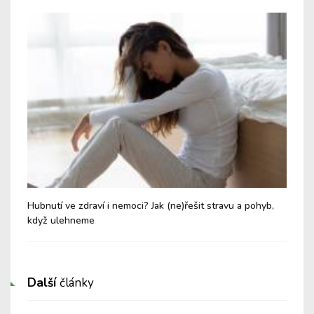
Hubnutí ve zdraví i nemoci? Jak (ne)řešit stravu a pohyb,
Mig
když ulehneme
hla
Další
články