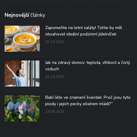
Nejnovější
články
Zapomeňte na letní saláty! Tohle by měl
obsahovat ideální podzimní jídelníček
07.10.2025
Jak na zdravý domov: teplota, vlhkost a čistý
vzduch
01.10.2025
Babí léto ve znamení švestek: Proč jsou tyto
plody i jejich pecky elixírem mládí?“
29.09.2025