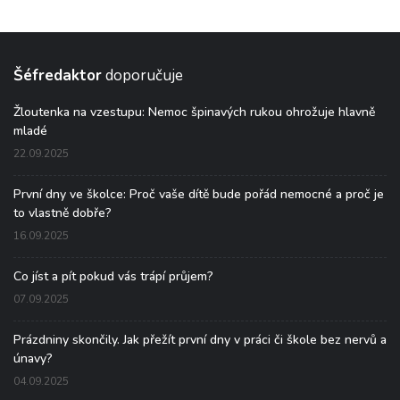
Šéfredaktor
doporučuje
Žloutenka na vzestupu: Nemoc špinavých rukou ohrožuje hlavně
mladé
22.09.2025
První dny ve školce: Proč vaše dítě bude pořád nemocné a proč je
to vlastně dobře?
16.09.2025
Co jíst a pít pokud vás trápí průjem?
07.09.2025
Prázdniny skončily. Jak přežít první dny v práci či škole bez nervů a
únavy?
04.09.2025