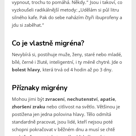
vypnout, trochu to pomáhá. Někdy.“ Jsou i takoví, co
vyzkoušeli radikálnější metody: „Udělám si půl litru
silného kafe. Pak do sebe naházím čtyři ibuprofeny a
jdu si zaběhat.“
Co je vlastně migréna?
Nevybírá si, postihuje muže, ženy, staré nebo mladé,
bílé, černé i žluté, inteligentní, i ty méně chytré. Jde o
bolest hlavy
, která trvá od 4 hodin až po 3 dny.
Příznaky migrény
Mohou jimi být
zvracení
,
nechutenství
,
apatie
,
zhoršení zraku
nebo citlivost na světlo. Většinou je
postižena jen jedna polovina hlavy. Tělo odmítá
standardně pracovat, jsou lidé, kteří nejsou poté
schopni pokračovat v běžném dnu a musí se chtě