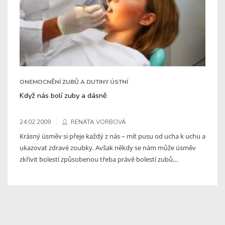
ONEMOCNĚNÍ ZUBŮ A DUTINY ÚSTNÍ
Když nás bolí zuby a dásně
24.02.2009
RENÁTA VORBOVÁ
Krásný úsměv si přeje každý z nás – mít pusu od ucha k uchu a
ukazovat zdravé zoubky. Avšak někdy se nám může úsměv
zkřivit bolestí způsobenou třeba právě bolestí zubů…