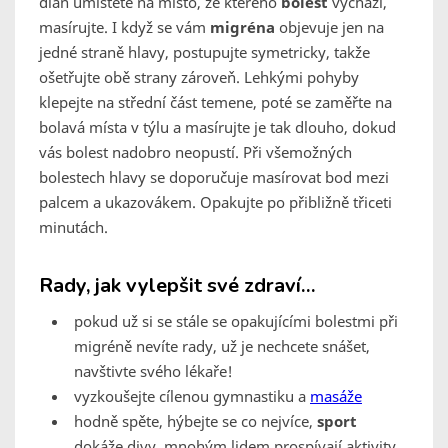
dlaň umístěte na místo, ze kterého
bolest
vychází,
masírujte. I když se vám
migréna
objevuje jen na
jedné straně hlavy, postupujte symetricky, takže
ošetřujte obě strany zároveň. Lehkými pohyby
klepejte na střední část temene, poté se zaměřte na
bolavá místa v týlu a masírujte je tak dlouho, dokud
vás bolest nadobro neopustí. Při všemožných
bolestech hlavy se doporučuje masírovat bod mezi
palcem a ukazovákem. Opakujte po přibližně třiceti
minutách.
Rady, jak vylepšit své zdraví…
pokud už si se stále se opakujícími bolestmi při
migréně nevíte rady, už je nechcete snášet,
navštivte svého lékaře!
vyzkoušejte cílenou gymnastiku a
masáže
hodně spěte, hýbejte se co nejvíce,
sport
dokáže divy, mnohým lidem prospívají aktivity