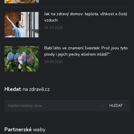
Jak na zdravý domov: teplota, vlhkost a čistý
vzduch
01.10.2025
Babí léto ve znamení švestek: Proč jsou tyto
plody i jejich pecky elixírem mládí?“
29.09.2025
Hledat
na zdravě.cz
HLEDAT
Partnerské
weby