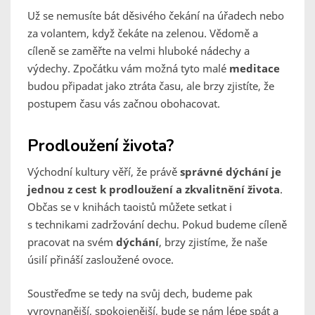
Už se nemusíte bát děsivého čekání na úřadech nebo
za volantem, když čekáte na zelenou. Vědomě a
cíleně se zaměřte na velmi hluboké nádechy a
výdechy. Zpočátku vám možná tyto malé
meditace
budou připadat jako ztráta času, ale brzy zjistíte, že
postupem času vás začnou obohacovat.
Prodloužení života?
Východní kultury věří, že právě
správné dýchání je
jednou z cest k prodloužení a zkvalitnění života
.
Občas se v knihách taoistů můžete setkat i
s technikami zadržování dechu. Pokud budeme cíleně
pracovat na svém
dýchání
, brzy zjistíme, že naše
úsilí přináší zasloužené ovoce.
Soustřeďme se tedy na svůj dech, budeme pak
vyrovnanější, spokojenější, bude se nám lépe spát a