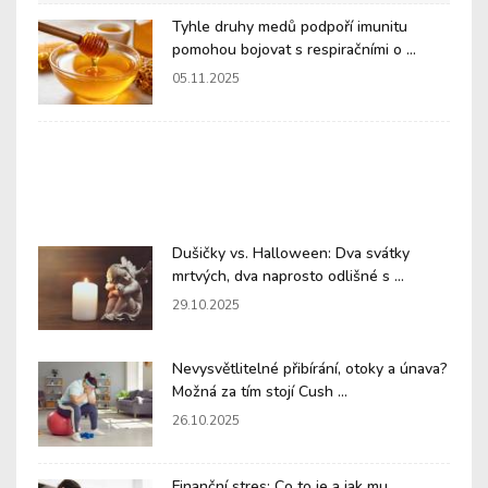
Tyhle druhy medů podpoří imunitu
pomohou bojovat s respiračními o ...
05.11.2025
Dušičky vs. Halloween: Dva svátky
mrtvých, dva naprosto odlišné s ...
29.10.2025
Nevysvětlitelné přibírání, otoky a únava?
Možná za tím stojí Cush ...
26.10.2025
Finanční stres: Co to je a jak mu