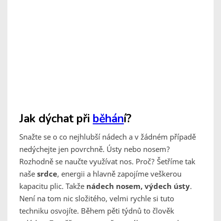
Jak dýchat při
běhán
í?
Snažte se o co nejhlubší nádech a v žádném případě
nedýchejte jen povrchně. Ústy nebo nosem?
Rozhodně se naučte využívat nos. Proč? Šetříme tak
naše
srdce
, energii a hlavně zapojíme veškerou
kapacitu plic. Takže
nádech nosem, výdech ústy
.
Není na tom nic složitého, velmi rychle si tuto
techniku osvojíte. Během pěti týdnů to člověk