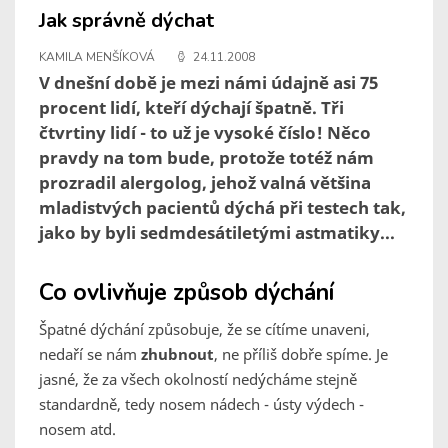
Jak správně dýchat
KAMILA MENŠÍKOVÁ
24.11.2008
V dnešní době je mezi námi údajně asi 75
procent lidí, kteří dýchají špatně. Tři
čtvrtiny lidí - to už je vysoké číslo! Něco
pravdy na tom bude, protože totéž nám
prozradil alergolog, jehož valná většina
mladistvých pacientů dýchá při testech tak,
jako by byli sedmdesátiletými astmatiky...
Co ovlivňuje způsob dýchání
Špatné dýchání způsobuje, že se cítíme unaveni,
nedaří se nám
zhubnout
, ne příliš dobře spíme. Je
jasné, že za všech okolností nedýcháme stejně
standardně, tedy nosem nádech - ústy výdech -
nosem atd.