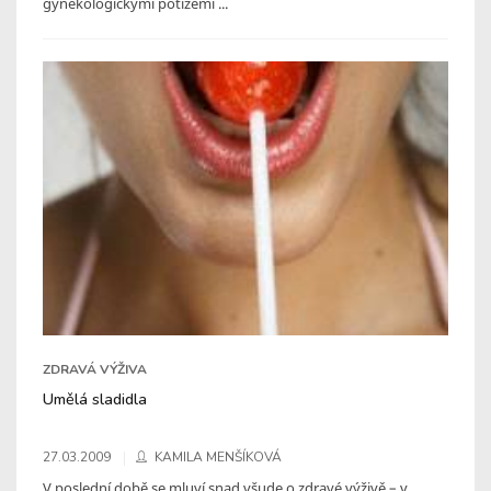
gynekologickými potížemi ...
ZDRAVÁ VÝŽIVA
Umělá sladidla
27.03.2009
KAMILA MENŠÍKOVÁ
V poslední době se mluví snad všude o zdravé výživě – v