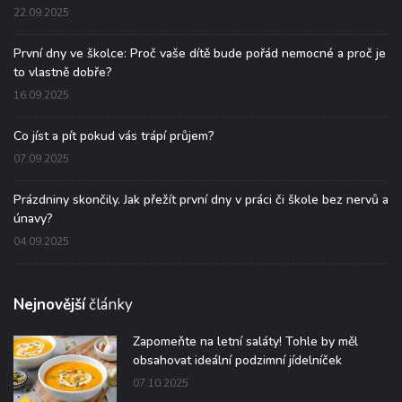
22.09.2025
První dny ve školce: Proč vaše dítě bude pořád nemocné a proč je
to vlastně dobře?
16.09.2025
Co jíst a pít pokud vás trápí průjem?
07.09.2025
Prázdniny skončily. Jak přežít první dny v práci či škole bez nervů a
únavy?
04.09.2025
Nejnovější
články
Zapomeňte na letní saláty! Tohle by měl
obsahovat ideální podzimní jídelníček
07.10.2025