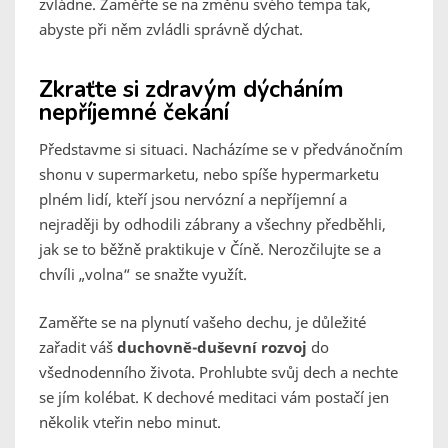
zvládne. Zaměřte se na změnu svého tempa tak,
abyste při něm zvládli správně dýchat.
Zkraťte si zdravým dýcháním
nepříjemné čekání
Představme si situaci. Nacházíme se v předvánočním
shonu v supermarketu, nebo spíše hypermarketu
plném lidí, kteří jsou nervózní a nepříjemní a
nejraději by odhodili zábrany a všechny předběhli,
jak se to běžně praktikuje v Číně. Nerozčilujte se a
chvíli „volna“ se snažte využít.
Zaměřte se na plynutí vašeho dechu, je důležité
zařadit váš
duchovně-duševní rozvoj
do
všednodenního života. Prohlubte svůj dech a nechte
se jím kolébat. K dechové meditaci vám postačí jen
několik vteřin nebo minut.