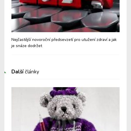
Nejčastější novoroční předsevzetí pro utužení zdraví a jak
Nep
je snáze dodržet
bě
Další
články