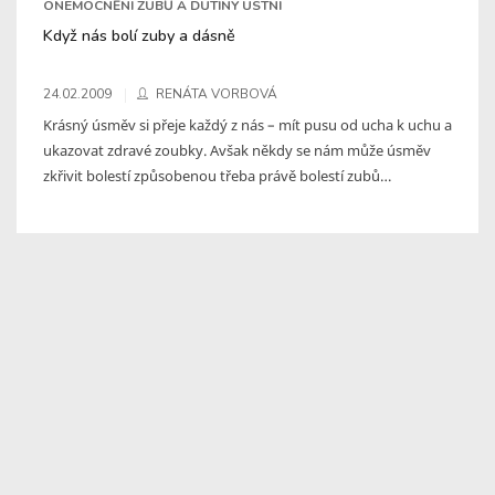
ONEMOCNĚNÍ ZUBŮ A DUTINY ÚSTNÍ
Když nás bolí zuby a dásně
24.02.2009
RENÁTA VORBOVÁ
Krásný úsměv si přeje každý z nás – mít pusu od ucha k uchu a
ukazovat zdravé zoubky. Avšak někdy se nám může úsměv
zkřivit bolestí způsobenou třeba právě bolestí zubů…