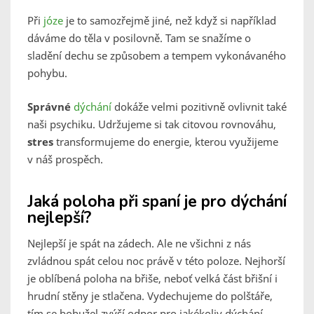
Při
józe
je to samozřejmě jiné, než když si například
dáváme do těla v posilovně. Tam se snažíme o
sladění dechu se způsobem a tempem vykonávaného
pohybu.
Správné
dýchání
dokáže velmi pozitivně ovlivnit také
naši psychiku. Udržujeme si tak citovou rovnováhu,
stres
transformujeme do energie, kterou využijeme
v náš prospěch.
Jaká poloha při spaní je pro dýchání
nejlepší?
Nejlepší je spát na zádech. Ale ne všichni z nás
zvládnou spát celou noc právě v této poloze. Nejhorší
je oblíbená poloha na břiše, neboť velká část břišní i
hrudní stěny je stlačena. Vydechujeme do polštáře,
tím se bohužel zvýší odpor pro jakékoliv dýchání.