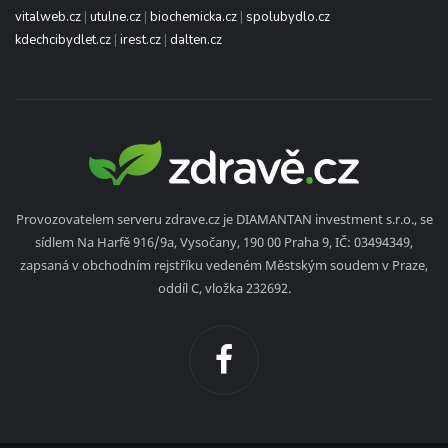
vitalweb.cz
|
utulne.cz
|
biochemicka.cz
|
spolubydlo.cz
kdechcibydlet.cz
|
irest.cz
|
dalten.cz
Provozovatelem serveru zdrave.cz je DIAMANTAN investment s.r.o., se
sídlem Na Harfě 916/9a, Vysočany, 190 00 Praha 9, IČ: 03494349,
zapsaná v obchodním rejstříku vedeném Městským soudem v Praze,
oddíl C, vložka 232692.