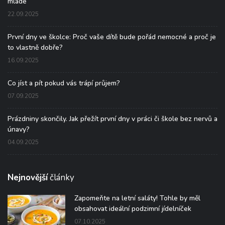
mladé
22.09.2025
První dny ve školce: Proč vaše dítě bude pořád nemocné a proč je
to vlastně dobře?
16.09.2025
Co jíst a pít pokud vás trápí průjem?
07.09.2025
Prázdniny skončily. Jak přežít první dny v práci či škole bez nervů a
únavy?
04.09.2025
Nejnovější
články
Zapomeňte na letní saláty! Tohle by měl
obsahovat ideální podzimní jídelníček
07.10.2025