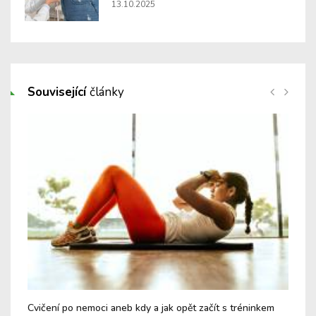
13.10.2025
Související
články
Cvičení po nemoci aneb kdy a jak opět začít s tréninkem
Záz