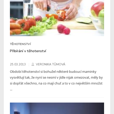
TĚHOTENSTVÍ
Přibírání v těhotenství
25.03.2013
VERONIKA TŮMOVÁ
Období těhotenství si bohužel některé budoucí maminky
vysvětlují tak, že nyní se nesmí v jídle nijak omezovat, měly by
si dopřát všechno, na co mají chuť a to v co největším množst
...