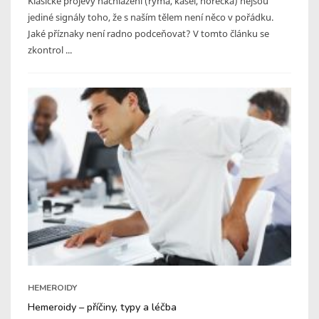
Klasické projevy nachlazení (rýma, kašel, horečka) nejsou
jediné signály toho, že s naším tělem není něco v pořádku.
Jaké příznaky není radno podceňovat? V tomto článku se
zkontrol ...
HEMEROIDY
Hemeroidy – příčiny, typy a léčba