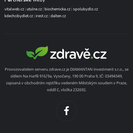
vitalweb.cz
|
utulne.cz
|
biochemicka.cz
|
spolubydlo.cz
kdechcibydlet.cz
|
irest.cz
|
dalten.cz
Provozovatelem serveru zdrave.cz je DIAMANTAN investment s.r.o., se
sídlem Na Harfě 916/9a, Vysočany, 190 00 Praha 9, IČ: 03494349,
zapsaná v obchodním rejstříku vedeném Městským soudem v Praze,
oddíl C, vložka 232692.