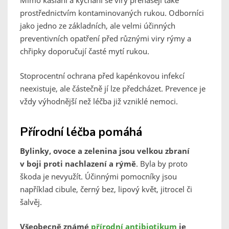
Mimo kašlání a kýchání se viry přenášejí také
prostřednictvím kontaminovaných rukou. Odborníci
jako jedno ze základních, ale velmi účinných
preventivních opatření před různými viry rýmy a
chřipky doporučují časté mytí rukou.
Stoprocentní ochrana před kapénkovou infekcí
neexistuje, ale částečně jí lze předcházet. Prevence je
vždy výhodnější než léčba již vzniklé nemoci.
Přírodní léčba pomáhá
Bylinky, ovoce a zelenina jsou velkou zbraní
v boji proti nachlazení a rýmě
. Byla by proto
škoda je nevyužít. Účinnými pomocníky jsou
například cibule, černý bez, lipový květ, jitrocel či
šalvěj.
Všeobecně známé
přírodní antibiotikum
je