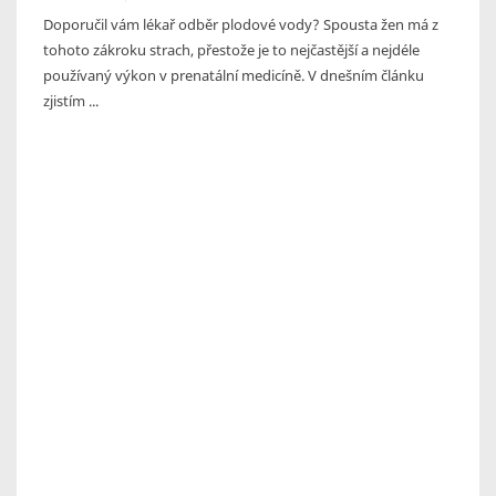
Doporučil vám lékař odběr plodové vody? Spousta žen má z
tohoto zákroku strach, přestože je to nejčastější a nejdéle
používaný výkon v prenatální medicíně. V dnešním článku
zjistím ...