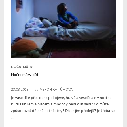
NOČNÍ MŮRY
Noční můry dětí
23.03.2013
VERONIKA TŮMOVÁ
Je vaše dítě přes den spokojené, hravé a veselé, ale v noci se
budí s křikem a pláčem a mnohdy není k utišení? Co může
způsobovat dětské noční děsy? Dá se jim předejít? Je třeba se
...