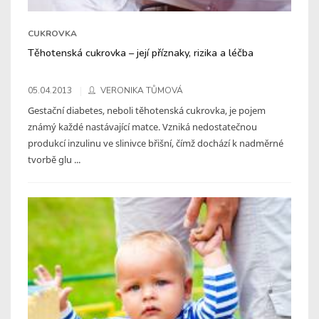
CUKROVKA
Těhotenská cukrovka – její příznaky, rizika a léčba
05.04.2013
VERONIKA TŮMOVÁ
Gestační diabetes, neboli těhotenská cukrovka, je pojem
známý každé nastávající matce. Vzniká nedostatečnou
produkcí inzulinu ve slinivce břišní, čímž dochází k nadměrné
tvorbě glu ...