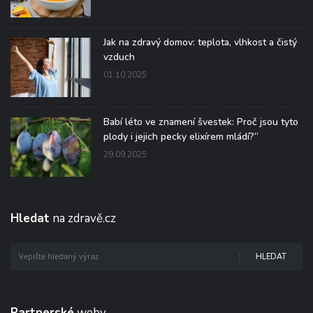
Jak na zdravý domov: teplota, vlhkost a čistý
vzduch
01.10.2025
Babí léto ve znamení švestek: Proč jsou tyto
plody i jejich pecky elixírem mládí?“
29.09.2025
Hledat
na zdravě.cz
HLEDAT
Partnerské
weby