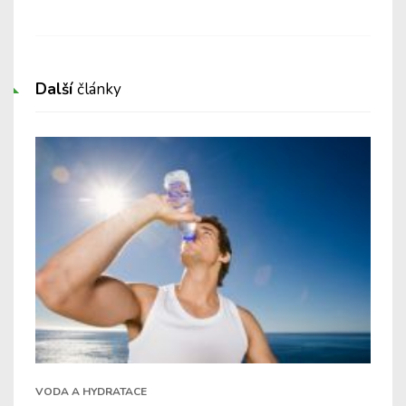
při
Další
články
VODA A HYDRATACE