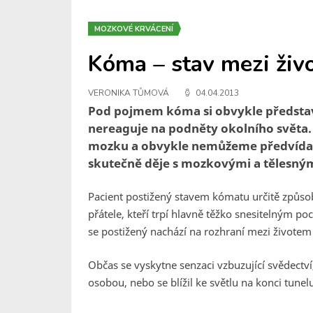
MOZKOVÉ KRVÁCENÍ
Kóma – stav mezi živ
VERONIKA TŮMOVÁ
04.04.2013
Pod pojmem kóma si obvykle představ
nereaguje na podněty okolního světa
mozku a obvykle nemůžeme předvídat 
skutečně děje s mozkovými a tělesný
Pacient postižený stavem kómatu určitě způsobu
přátele, kteří trpí hlavně těžko snesitelným po
se postižený nachází na rozhraní mezi životem 
Občas se vyskytne senzaci vzbuzující svědectv
osobou, nebo se blížil ke světlu na konci tunel