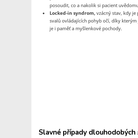
posoudit, co a nakolik si pacient uvědomu
Locked-in syndrom,
vzácný stav, kdy je
svalů ovládajících pohyb očí, díky který
je i paměť a myšlenkové pochody.
Slavné případy dlouhodobých 