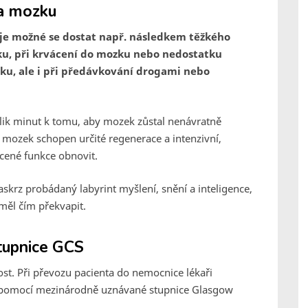
 a mozku
je možné se dostat např. následkem těžkého
ku, při krvácení do mozku nebo nedostatku
ozku, ale i při předávkování drogami nebo
olik minut k tomu, aby mozek zůstal nenávratně
 mozek schopen určité regenerace a intenzivní,
cené funkce obnovit.
askrz probádaný labyrint myšlení, snění a inteligence,
eměl čím překvapit.
tupnice GCS
st. Při převozu pacienta do nemocnice lékaři
vu pomocí mezinárodně uznávané stupnice Glasgow