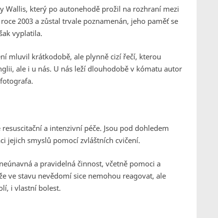
 Wallis, který po autonehodě prožil na rozhraní mezi
v roce 2003 a zůstal trvale poznamenán, jeho paměť se
ak vyplatila.
í mluvil krátkodobě, ale plynně cizí řečí, kterou
glii, ale i u nás. U nás leží dlouhodobě v kómatu autor
fotografa.
 resuscitační a intenzivní péče. Jsou pod dohledem
ci jejich smyslů pomocí zvláštních cvičení.
 neúnavná a pravidelná činnost, včetně pomoci a
tože ve stavu nevědomí sice nemohou reagovat, ale
í, i vlastní bolest.