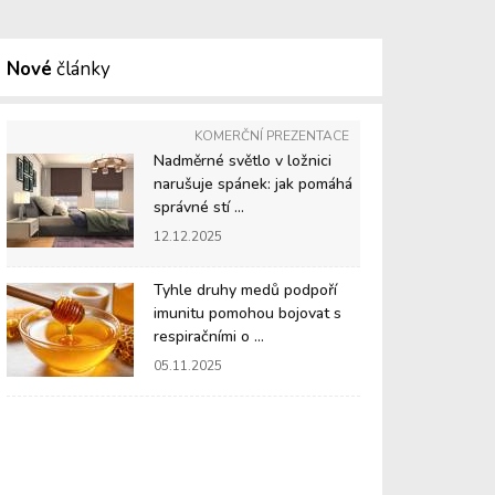
Nové
články
KOMERČNÍ PREZENTACE
Nadměrné světlo v ložnici
narušuje spánek: jak pomáhá
správné stí ...
12.12.2025
Tyhle druhy medů podpoří
imunitu pomohou bojovat s
respiračními o ...
05.11.2025