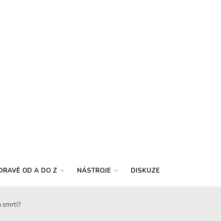
DRAVĚ OD A DO Z
NÁSTROJE
DISKUZE
 smrtí?