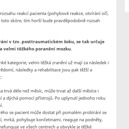
ozsahu reakcí pacienta (pohybové reakce, otvírání očí,
no toto skóre, tím horší bude pravděpodobně rozsah
ání v tzv. posttraumatickém šoku, se tak určuje
 a velmi těžkého poranění mozku
.
hké kategorie, velmi těžká zranění už mají za následek i
ědomí, následky a rehabilitace jsou pak těžší a
:
a trvá déle než měsíc, může trvat až další měsíce i
í a dýchá pomocí přístrojů. Po uplynutí jednoho roku
í.
erého se pacient může dostat při pomalém probírání se
í, mrká, pohybuje končetinami, reaguje na podněty,
nefunguje ve všech centrech a obvykle je těžké