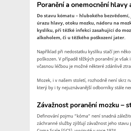
Poranění a onemocnění hlavy
Do stavu kómatu – hlubokého bezvědomí, 
úrazu hlavy, otoku mozku, nádoru na moz
kyslíku, při těžké infekci zasahující do m
alkoholem, či u těžkého poškození jater
.
Například při nedostatku kyslíku stačí jen něk
poškozen. V případě těžkých poranění je však i
včasnou léčbou je možné některé zdánlivě ztra
Mozek, i v našem století, rozhodně není skrz n
který by i ty nejuznávanější odborníky stále n
Závažnost poranění mozku – s
Definování pojmu “kóma“ není snadná záležito
záchranné služby zjišťují závažnost jeho sta
Coma Scale (GCS), vyvinuté v roce 1974.