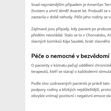
Snad nejznámějším případem je Američan Terry
životem a smrtí téměř dvacet let. Probudil se 
zastavila v době nehody. Péče jeho rodiny se vš
Zajímavé jsou případy, kdy pacient po probuzen
předtím neovládal. Stalo se to v Chorvatsku, An
slavných komiksů Kája Saudek, bratr slavného 
Péče o nemocné v bezvědomí
O pacienty v kómatu pečují oddělení chronické
terapeutů, kteří se starají o každodenní stimula
Podle slov uzdravených pacientů je právě tato
podpory rodiny a blízkých nejdůležitější, pro
obvykle vnímají pozitivní i negativní emoce okol