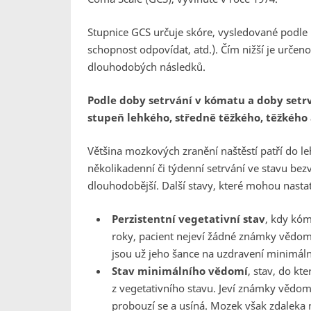
Stupnice GCS určuje skóre, vysledované podle r
schopnost odpovídat, atd.). Čím nižší je urče
dlouhodobých následků.
Podle doby setrvání v kómatu a doby setrv
stupeň lehkého, středně těžkého, těžkého
Většina mozkových zranění naštěstí patří do le
několikadenní či týdenní setrvání ve stavu bezv
dlouhodobější. Další stavy, které mohou nastat
Perzistentní
vegetativní stav
, kdy kóm
roky, pacient nejeví žádné známky vědom
jsou už jeho šance na uzdravení minimáln
Stav minimálního vědomí
, stav, do kt
z vegetativního stavu. Jeví známky vědom
probouzí se a usíná. Mozek však zdaleka 