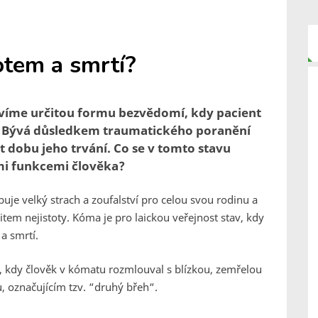
otem a smrtí?
íme určitou formu bezvědomí, kdy pacient
. Bývá důsledkem traumatického poranění
dobu jeho trvání. Co se v tomto stavu
mi funkcemi člověka?
je velký strach a zoufalství pro celou svou rodinu a
citem nejistoty. Kóma je pro laickou veřejnost stav, kdy
a smrtí.
í, kdy člověk v kómatu rozmlouval s blízkou, zemřelou
u, označujícím tzv. “druhý břeh“.