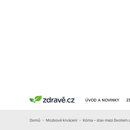
ÚVOD A NOVINKY
Z
Domů
Mozkové krvácení
Kóma – stav mezi životem a