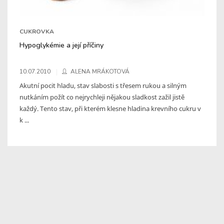
CUKROVKA
Hypoglykémie a její příčiny
10.07.2010
ALENA MRÁKOTOVÁ
Akutní pocit hladu, stav slabosti s třesem rukou a silným
nutkáním požít co nejrychleji nějakou sladkost zažil jistě
každý. Tento stav, při kterém klesne hladina krevního cukru v
k ...