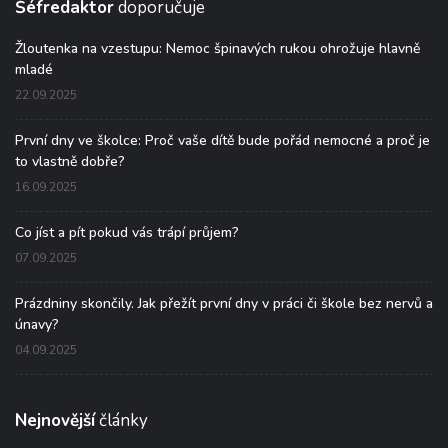
Šéfredaktor
doporučuje
Žloutenka na vzestupu: Nemoc špinavých rukou ohrožuje hlavně
mladé
22.09.2025
První dny ve školce: Proč vaše dítě bude pořád nemocné a proč je
to vlastně dobře?
16.09.2025
Co jíst a pít pokud vás trápí průjem?
07.09.2025
Prázdniny skončily. Jak přežít první dny v práci či škole bez nervů a
únavy?
04.09.2025
Nejnovější
články