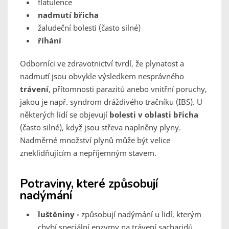
flatulence
nadmutí břicha
žaludeční bolesti (často silné)
říhání
Odborníci ve zdravotnictví tvrdí, že plynatost a
nadmutí jsou obvykle výsledkem nesprávného
trávení
, přítomnosti parazitů anebo vnitřní poruchy,
jakou je např. syndrom dráždivého tračníku (IBS). U
některých lidí se objevují
bolesti v oblasti břicha
(často silné), když jsou střeva naplněny plyny.
Nadměrné množství plynů může být velice
zneklidňujícím a nepříjemným stavem.
Potraviny, které způsobují
nadýmání
luštěniny -
způsobují nadýmání u lidí, kterým
chybí speciální enzymy na trávení sacharidů