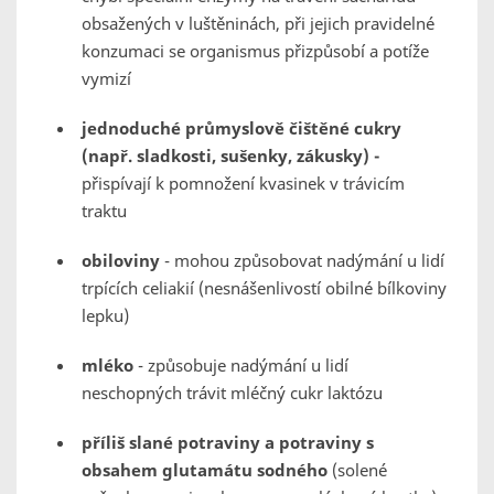
obsažených v luštěninách, při jejich pravidelné
konzumaci se organismus přizpůsobí a potíže
vymizí
jednoduché průmyslově čištěné cukry
(např. sladkosti, sušenky, zákusky) -
přispívají k pomnožení kvasinek v trávicím
traktu
obiloviny
- mohou způsobovat nadýmání u lidí
trpících celiakií (nesnášenlivostí obilné bílkoviny
lepku)
mléko
- způsobuje nadýmání u lidí
neschopných trávit mléčný cukr laktózu
příliš slané potraviny a potraviny s
obsahem glutamátu sodného
(solené