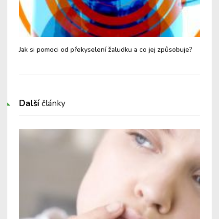
Jak si pomoci od překyselení žaludku a co jej způsobuje?
Žal
zno
Další
články