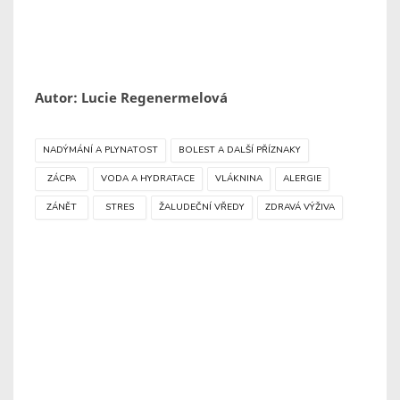
Autor: Lucie Regenermelová
NADÝMÁNÍ A PLYNATOST
BOLEST A DALŠÍ PŘÍZNAKY
ZÁCPA
VODA A HYDRATACE
VLÁKNINA
ALERGIE
ZÁNĚT
STRES
ŽALUDEČNÍ VŘEDY
ZDRAVÁ VÝŽIVA