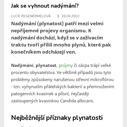
Jak se vyhnout nadýmání?
LUCIE REGENERMELOVÁ
26.04.2010
Nadýmání (plynatost) patří mezi velmi
nepříjemné projevy organismu. K
nadýmání dochází, když se v zažívacím
traktu tvoří příliš mnoho plynů, které pak
konečníkem odcházejí ven.
Nadýmání
,
plynatost
,
průjmy
či zácpa trápí velké
procento obyvatelstva. Ve většině případů jsou tyto
problémy způsobeny narušenou střevní mikroflórou
- tzn. vyhynutím přátelských bakterií a přemnožením
patogenních kvasinek a plísní, nejčastěji
zastoupených kvasinkou Candida albicans.
Nejběžnější příznaky plynatosti