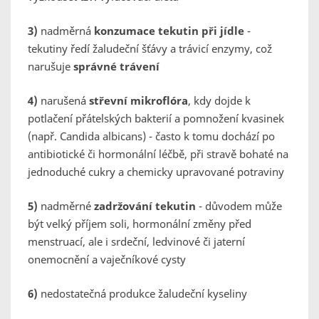
3)
nadměrná
konzumace tekutin při jídle
-
tekutiny ředí žaludeční šťávy a trávicí enzymy, což
narušuje
správné trávení
4)
narušená
střevní mikroflóra
, kdy dojde k
potlačení přátelských bakterií a pomnožení kvasinek
(např. Candida albicans) - často k tomu dochází po
antibiotické či hormonální léčbě, při stravě bohaté na
jednoduché cukry a chemicky upravované potraviny
5)
nadměrné
zadržování tekutin
- důvodem může
být velký příjem soli, hormonální změny před
menstruací, ale i srdeční, ledvinové či jaterní
onemocnění a vaječníkové cysty
6)
nedostatečná produkce žaludeční kyseliny