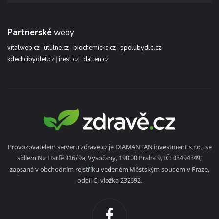
Partnerské
weby
vitalweb.cz
|
utulne.cz
|
biochemicka.cz
|
spolubydlo.cz
kdechcibydlet.cz
|
irest.cz
|
dalten.cz
Provozovatelem serveru zdrave.cz je DIAMANTAN investment s.r.o., se
sídlem Na Harfě 916/9a, Vysočany, 190 00 Praha 9, IČ: 03494349,
zapsaná v obchodním rejstříku vedeném Městským soudem v Praze,
oddíl C, vložka 232692.