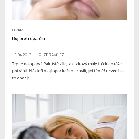
OPAR
Boj proti oparům
19.04.2012
ZDRAVĚ.CZ
Trpíte na opary? Pak jistě víte, jak takový malý flíček dokáže
potrápit. Někteří mají opar každou chvíli, jiní téměř nevědí, co
to opar je.