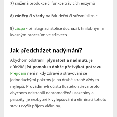
7)
snížená produkce či funkce trávicích enzymů
8)
záněty
či
vředy
na žaludeční či střevní sliznici
9)
zácpa
- při stagnaci stolice dochází k hnilobným a
kvasným procesům ve střevech
Jak předcházet nadýmání?
Abychom odstranili
plynatost a nadmutí
, je
důležité
jíst pomalu
a
dobře přežvýkat
potravu
.
Přejídání
není nikdy zdravé a stravování se
jednoduchými pokrmy je na druhé straně vždy to
nejlepší. Provádíme-li očistu tlustého střeva proto,
abychom odstranili nahromaděné usazeniny a
parazity, je nezbytné k vylepšování a eliminaci tohoto
stavu zvýšit příjem vlákniny.