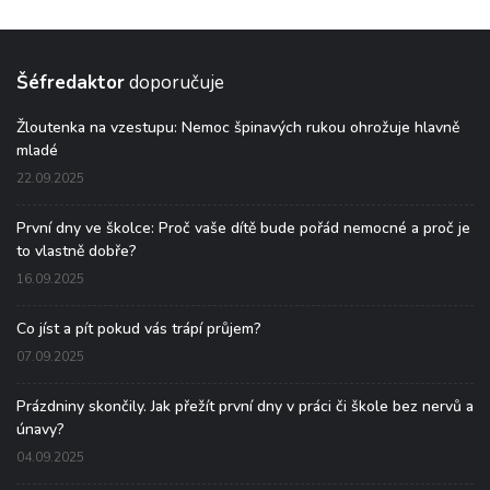
Šéfredaktor
doporučuje
Žloutenka na vzestupu: Nemoc špinavých rukou ohrožuje hlavně
mladé
22.09.2025
První dny ve školce: Proč vaše dítě bude pořád nemocné a proč je
to vlastně dobře?
16.09.2025
Co jíst a pít pokud vás trápí průjem?
07.09.2025
Prázdniny skončily. Jak přežít první dny v práci či škole bez nervů a
únavy?
04.09.2025