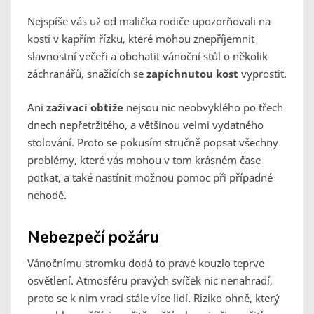
Nejspíše vás už od malička rodiče upozorňovali na
kosti v kapřím řízku, které mohou znepříjemnit
slavnostní večeři a obohatit vánoční stůl o několik
záchranářů, snažících se
zapíchnutou kost
vyprostit.
Ani
zažívací obtíže
nejsou nic neobvyklého po
třech
dnech nepřetržitého, a většinou velmi vydatného
stolování. Proto se pokusím stručně popsat všechny
problémy, které vás mohou v tom krásném čase
potkat, a také nastínit možnou pomoc při případné
nehodě.
Nebezpečí požáru
Vánočnímu stromku dodá to pravé kouzlo teprve
osvětlení. Atmosféru pravých svíček nic nenahradí,
proto se k nim vrací stále více lidí. Riziko ohně, který