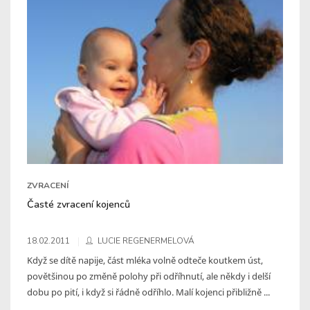
ZVRACENÍ
Časté zvracení kojenců
18.02.2011
LUCIE REGENERMELOVÁ
Když se dítě napije, část mléka volně odteče koutkem úst,
povětšinou po změně polohy při odříhnutí, ale někdy i delší
dobu po pití, i když si řádně odříhlo. Malí kojenci přibližně ...