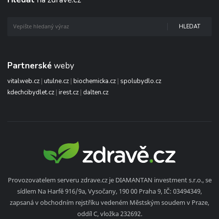
HLEDAT
Partnerské
weby
vitalweb.cz
|
utulne.cz
|
biochemicka.cz
|
spolubydlo.cz
kdechcibydlet.cz
|
irest.cz
|
dalten.cz
Provozovatelem serveru zdrave.cz je DIAMANTAN investment s.r.o., se
sídlem Na Harfě 916/9a, Vysočany, 190 00 Praha 9, IČ: 03494349,
zapsaná v obchodním rejstříku vedeném Městským soudem v Praze,
oddíl C, vložka 232692.