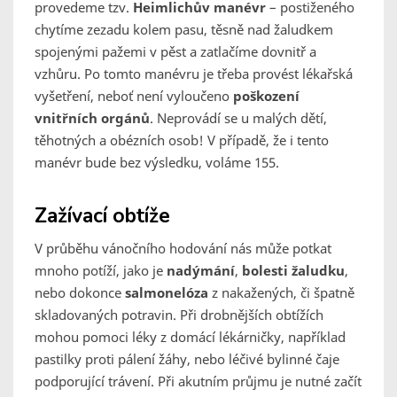
provedeme tzv.
Heimlichův manévr
– postiženého
chytíme zezadu kolem pasu, těsně nad žaludkem
spojenými pažemi v pěst a zatlačíme dovnitř a
vzhůru. Po tomto manévru je třeba provést lékařská
vyšetření, neboť není vyloučeno
poškození
vnitřních orgánů
. Neprovádí se u malých dětí,
těhotných a obézních osob! V případě, že i tento
manévr bude bez výsledku, voláme 155.
Zažívací obtíže
V průběhu vánočního hodování nás může potkat
mnoho potíží, jako je
nadýmání
,
bolesti žaludku
,
nebo dokonce
salmonelóza
z nakažených, či špatně
skladovaných potravin. Při drobnějších obtížích
mohou pomoci léky z domácí lékárničky, například
pastilky proti pálení žáhy, nebo léčivé bylinné čaje
podporující trávení. Při akutním průjmu je nutné začít