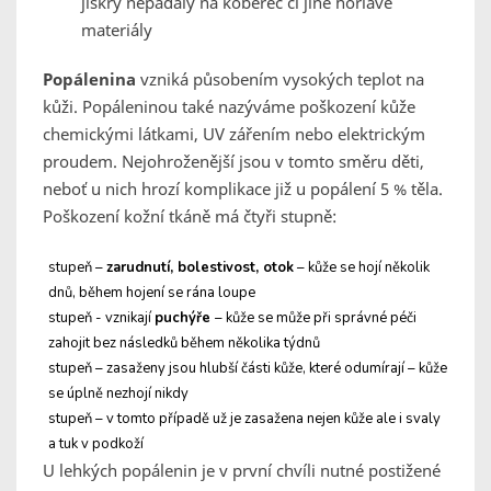
jiskry nepadaly na koberec či jiné hořlavé
materiály
Popálenina
vzniká působením vysokých teplot na
kůži. Popáleninou také nazýváme poškození kůže
chemickými látkami, UV zářením nebo elektrickým
proudem. Nejohroženější jsou v tomto směru děti,
neboť u nich hrozí komplikace již u popálení 5 % těla.
Poškození kožní tkáně má čtyři stupně:
stupeň –
zarudnutí, bolestivost, otok
– kůže se hojí několik
dnů, během hojení se rána loupe
stupeň - vznikají
puchýře
– kůže se může při správné péči
zahojit bez následků během několika týdnů
stupeň – zasaženy jsou hlubší části kůže, které odumírají – kůže
se úplně nezhojí nikdy
stupeň – v tomto případě už je zasažena nejen kůže ale i svaly
a tuk v podkoží
U lehkých popálenin je v první chvíli nutné postižené