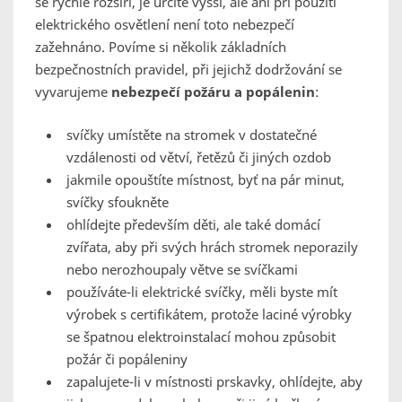
se rychle rozšíří, je určitě vyšší, ale ani při použití
elektrického osvětlení není toto nebezpečí
zažehnáno. Povíme si několik základních
bezpečnostních pravidel, při jejichž dodržování se
vyvarujeme
nebezpečí požáru a popálenin
:
svíčky umístěte na stromek v dostatečné
vzdálenosti od větví, řetězů či jiných ozdob
jakmile opouštíte místnost, byť na pár minut,
svíčky sfoukněte
ohlídejte především děti, ale také domácí
zvířata, aby při svých hrách stromek neporazily
nebo nerozhoupaly větve se svíčkami
používáte-li elektrické svíčky, měli byste mít
výrobek s certifikátem, protože laciné výrobky
se špatnou elektroinstalací mohou způsobit
požár či popáleniny
zapalujete-li v místnosti prskavky, ohlídejte, aby