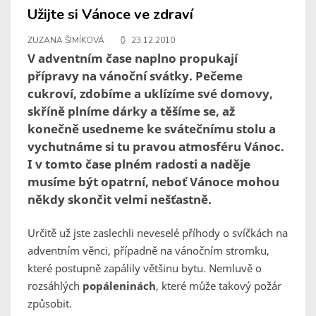
Užijte si Vánoce ve zdraví
ZUZANA ŠIMÍKOVÁ
23.12.2010
V adventním čase naplno propukají
přípravy na vánoční svátky. Pečeme
cukroví, zdobíme a uklízíme své domovy,
skříně plníme dárky a těšíme se, až
konečně usedneme ke svátečnímu stolu a
vychutnáme si tu pravou atmosféru Vánoc.
I v tomto čase plném radosti a naděje
musíme být opatrní, neboť Vánoce mohou
někdy skončit velmi nešťastně.
Určitě už jste zaslechli neveselé příhody o svíčkách na
adventním věnci, případně na vánočním stromku,
které postupně zapálily většinu bytu. Nemluvě o
rozsáhlých
popáleninách
, které může takový požár
způsobit.