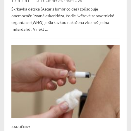
10.01.2011
LUCIE REGENERMELOVÁ
Škrkavka dětská (Ascaris lumbricoides) způsobuje
onemocnění zvané askaridóza. Podle Světové zdravotnické
organizace (WHO) je škrkavkou nakažena více než jedna
miliarda lidí. V někt ...
ZARDĚNKY