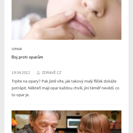
OPAR
Boj proti oparům
19.04.2012
ZDRAVĚ.CZ
Trpíte na opary? Pak jistě víte, jak takový malý flíček dokáže
potrápit. Někteří mají opar každou chvíli, jiní téměř nevědí, co
to opar je.