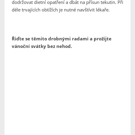
dodržovat dietní opatření a dbát na přísun tekutin. Při
déle trvajících obtížích je nutné navštívit lékaře.
Řiďte se těmito drobnými radami a prožijte
vánoční svátky bez nehod.