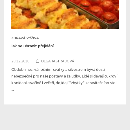
ZDRAVÁ VÝŽIVA
Jak se ubránit přejídání
28.12.2010
OLGA JASTRABOVÁ
Období mezi vánočními svátky a silvestrem bývá dosti
nebezpečné pro naše postavy a žaludky. Lidé si dávají cukroví
k snídani, svačině i večeři, dojídají "zbytky" ze svátečního stol
...