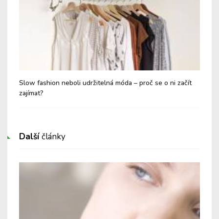
Slow fashion neboli udržitelná móda – proč se o ni začít
Jak
zajímat?
jej
Další
články