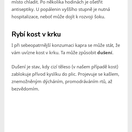
místo chladit. Po několika hodinách je ošetřit
antiseptiky. U popálenin vyššího stupně je nutná
hospitalizace, neboť může dojít k rozvoji šoku.
Rybí kost v krku
I při sebeopatrnější konzumaci kapra se může stát, že
vám uvízne kost v krku. Ta může způsobit
dušení
.
Dušení je stav, kdy cizí těleso (v našem případě kost)
zablokuje přívod kyslíku do plic. Projevuje se kašlem,
znemožněným dýcháním, promodráváním rtů, až
bezvědomím.