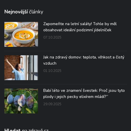
Nejnovější
články
Zapomeňte na letní saláty! Tohle by měl
obsahovat ideální podzimní jídelníček
07.10.2025
Jak na zdravý domov: teplota, vlhkost a čistý
vzduch
01.10.2025
Babí léto ve znamení švestek: Proč jsou tyto
plody i jejich pecky elixírem mládí?“
29.09.2025
Hledat
na zdravě.cz