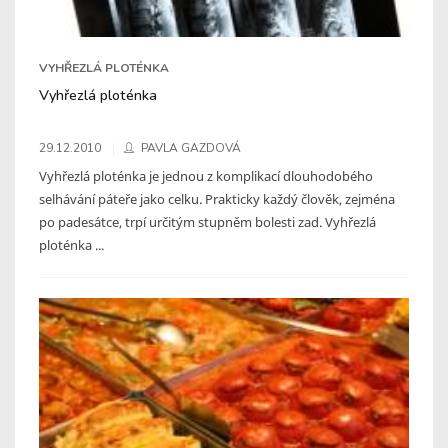
VYHŘEZLÁ PLOTÉNKA
Vyhřezlá ploténka
29.12.2010
PAVLA GAZDOVÁ
Vyhřezlá ploténka je jednou z komplikací dlouhodobého
selhávání páteře jako celku. Prakticky každý člověk, zejména
po padesátce, trpí určitým stupněm bolesti zad. Vyhřezlá
ploténka ...