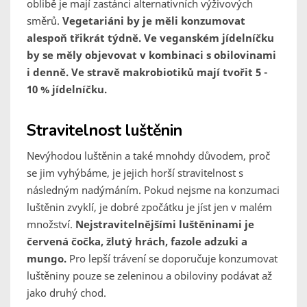
oblibě je mají zastánci alternativních výživových
směrů.
Vegetariáni by je měli konzumovat
alespoň třikrát týdně. Ve veganském jídelníčku
by se měly objevovat v kombinaci s obilovinami
i denně. Ve stravě makrobiotiků mají tvořit 5 -
10 % jídelníčku.
Stravitelnost luštěnin
Nevýhodou luštěnin a také mnohdy důvodem, proč
se jim vyhýbáme, je jejich horší stravitelnost s
následným nadýmáním. Pokud nejsme na konzumaci
luštěnin zvyklí, je dobré zpočátku je jíst jen v malém
množství.
Nejstravitelnějšími luštěninami je
červená čočka, žlutý hrách, fazole adzuki a
mungo.
Pro lepší trávení se doporučuje konzumovat
luštěniny pouze se zeleninou a obiloviny podávat až
jako druhý chod.