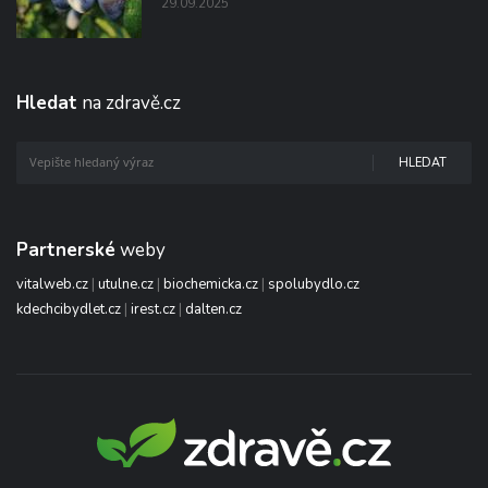
29.09.2025
Hledat
na zdravě.cz
HLEDAT
Partnerské
weby
vitalweb.cz
|
utulne.cz
|
biochemicka.cz
|
spolubydlo.cz
kdechcibydlet.cz
|
irest.cz
|
dalten.cz