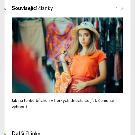
Související
články
Jak na lehké břicho i v horkých dnech: Co jíst, čemu se
Chy
vyhnout
Další
články