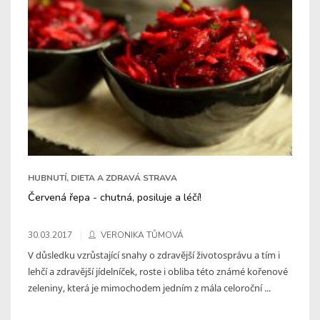
HUBNUTÍ, DIETA A ZDRAVÁ STRAVA
Červená řepa - chutná, posiluje a léčí!
30.03.2017
VERONIKA TŮMOVÁ
V důsledku vzrůstající snahy o zdravější životosprávu a tím i
lehčí a zdravější jídelníček, roste i obliba této známé kořenové
zeleniny, která je mimochodem jedním z mála celoroční ...