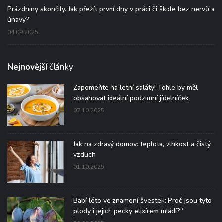
Prázdniny skončily. Jak přežít první dny v práci či škole bez nervů a
únavy?
04.09.2025
Nejnovější
články
Zapomeňte na letní saláty! Tohle by měl
obsahovat ideální podzimní jídelníček
07.10.2025
Jak na zdravý domov: teplota, vlhkost a čistý
vzduch
01.10.2025
Babí léto ve znamení švestek: Proč jsou tyto
plody i jejich pecky elixírem mládí?“