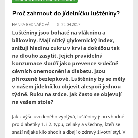
Proč zahrnout do jídelníčku luštěniny?
HANKA BEDNÁŘOVÁ
22.04.2017
Luštěniny jsou bohaté na vlákninu a
bílkoviny. Mají nízký glykemický index,
snižují hladinu cukru v krvi a dokážou tak
na dlouho zasytit. Jejich pravidelná
konzumace slouží jako prevence srdečně
cévních onemocnění a diabetu. Jsou
přirozeně bezlepkové. Luštěniny by se měly
v našem jídelníčku objevit alespoň jednou
týdně. Ruku na srdce. Jak často se objevují
na vašem stole?
Jak z výše uvedeného vyplývá, luštěniny jsou vhodné
pro diabetiky 1. i 2. typu, celiaky a všechny, kteří se
snaží nějaké kilo shodit a dbají o zdravý životní styl. V