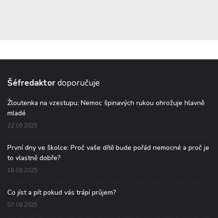
Šéfredaktor
doporučuje
Žloutenka na vzestupu: Nemoc špinavých rukou ohrožuje hlavně
mladé
22.09.2025
První dny ve školce: Proč vaše dítě bude pořád nemocné a proč je
to vlastně dobře?
16.09.2025
Co jíst a pít pokud vás trápí průjem?
07.09.2025