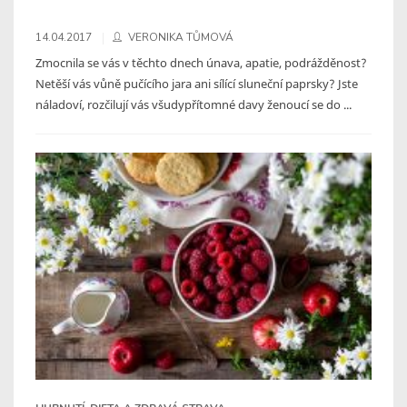
14.04.2017
VERONIKA TŮMOVÁ
Zmocnila se vás v těchto dnech únava, apatie, podrážděnost?
Netěší vás vůně pučícího jara ani sílící sluneční paprsky? Jste
náladoví, rozčilují vás všudypřítomné davy ženoucí se do ...