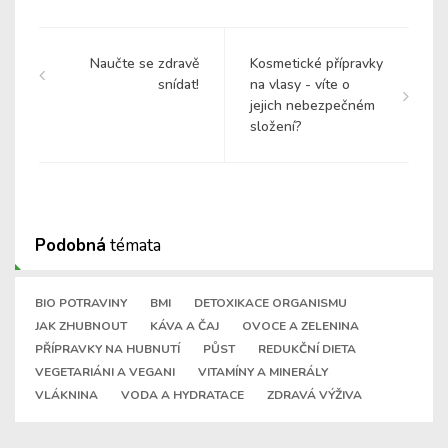
Naučte se zdravě
Kosmetické přípravky
snídat!
na vlasy - víte o
jejich nebezpečném
složení?
Podobná
témata
BIO POTRAVINY
BMI
DETOXIKACE ORGANISMU
JAK ZHUBNOUT
KÁVA A ČAJ
OVOCE A ZELENINA
PŘÍPRAVKY NA HUBNUTÍ
PŮST
REDUKČNÍ DIETA
VEGETARIÁNI A VEGANI
VITAMÍNY A MINERÁLY
VLÁKNINA
VODA A HYDRATACE
ZDRAVÁ VÝŽIVA