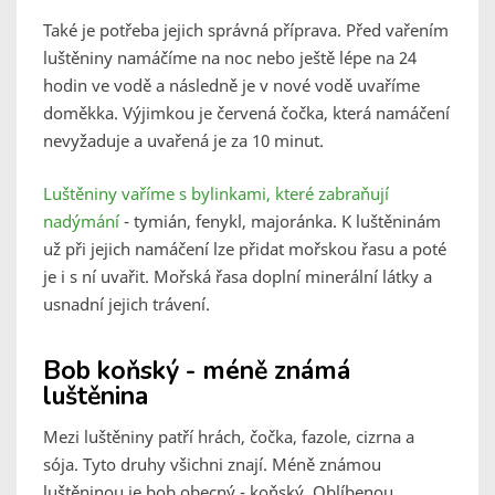
Také je potřeba jejich správná příprava. Před vařením
luštěniny namáčíme na noc nebo ještě lépe na 24
hodin ve vodě a následně je v nové vodě uvaříme
doměkka. Výjimkou je červená čočka, která namáčení
nevyžaduje a uvařená je za 10 minut.
Luštěniny vaříme s bylinkami, které zabraňují
nadýmání
- tymián, fenykl, majoránka. K luštěninám
už při jejich namáčení lze přidat mořskou řasu a poté
je i s ní uvařit. Mořská řasa doplní minerální látky a
usnadní jejich trávení.
Bob koňský - méně známá
luštěnina
Mezi luštěniny patří hrách, čočka, fazole, cizrna a
sója. Tyto druhy všichni znají. Méně známou
luštěninou je bob obecný - koňský. Oblíbenou