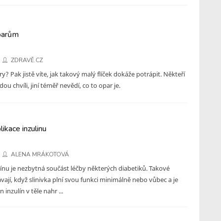
oparům
ZDRAVĚ.CZ
y? Pak jistě víte, jak takový malý flíček dokáže potrápit. Někteří
ou chvíli, jiní téměř nevědí, co to opar je.
ikace inzulinu
ALENA MRÁKOTOVÁ
línu je nezbytná součást léčby některých diabetiků. Takové
vají, když slinivka plní svou funkci minimálně nebo vůbec a je
inzulín v těle nahr ...