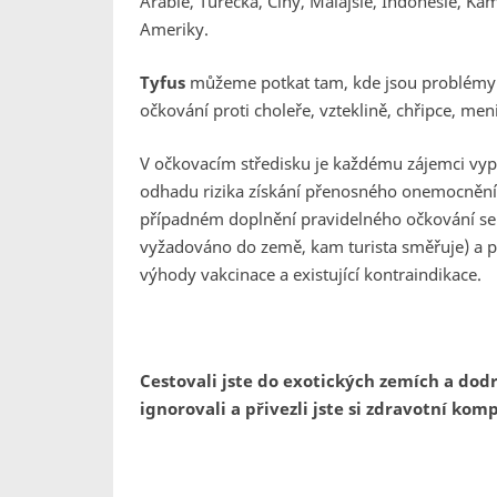
Arábie, Turecka, Číny, Malajsie, Indonésie, Ka
Ameriky.
Tyfus
můžeme potkat tam, kde jsou problémy s 
očkování proti choleře, vzteklině, chřipce, me
V očkovacím středisku je každému zájemci vy
odhadu rizika získání přenosného onemocnění, 
případném doplnění pravidelného očkování se 
vyžadováno do země, kam turista směřuje) a p
výhody vakcinace a existující kontraindikace.
Cestovali jste do exotických zemích a dod
ignorovali a přivezli jste si zdravotní kom