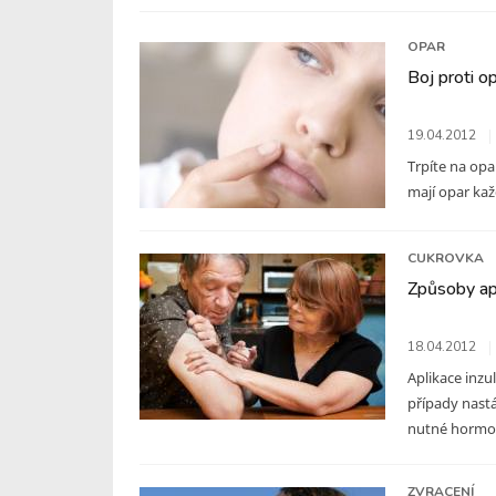
OPAR
Boj proti 
19.04.2012
Trpíte na opar
mají opar každ
CUKROVKA
Způsoby apl
18.04.2012
Aplikace inzu
případy nastá
nutné hormon 
ZVRACENÍ