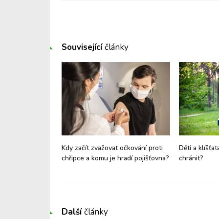
Související
články
 se mluví o třetí
Kdy začít zvažovat očkování proti
Děti a klíšťat
čkování?
chřipce a komu je hradí pojišťovna?
chránit?
Další
články