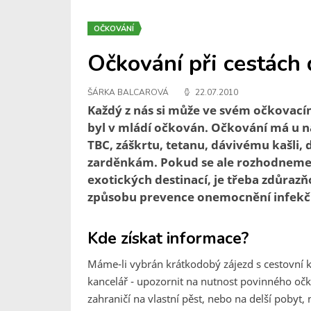
OČKOVÁNÍ
Očkování při cestách 
ŠÁRKA BALCAROVÁ
22.07.2010
Každý z nás si může ve svém očkovac
byl v mládí očkován. Očkování má u ná
TBC, záškrtu, tetanu, dávivému kašli,
zarděnkám. Pokud se ale rozhodneme 
exotických destinací, je třeba zdůra
způsobu prevence onemocnění infekč
Kde získat informace?
Máme-li vybrán krátkodobý zájezd s cestovní 
kancelář - upozornit na nutnost povinného očk
zahraničí na vlastní pěst, nebo na delší pobyt, 