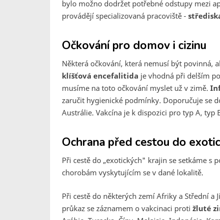
bylo možno dodržet potřebné odstupy mezi ap
provádějí specializovaná pracoviště -
středisk
Očkování pro domov i cizinu
Některá očkování, která nemusí být povinná, al
klíšťová encefalitida
je vhodná při delším poby
musíme na toto očkování myslet už v zimě.
In
zaručit hygienické podmínky. Doporučuje se do 
Austrálie. Vakcína je k dispozici pro typ A, typ
Ochrana před cestou do exoti
Při cestě do „exotických" krajin se setkáme 
chorobám vyskytujícím se v dané lokalitě.
Při cestě do některých zemí Afriky a Střední a
průkaz se záznamem o vakcinaci proti
žluté z