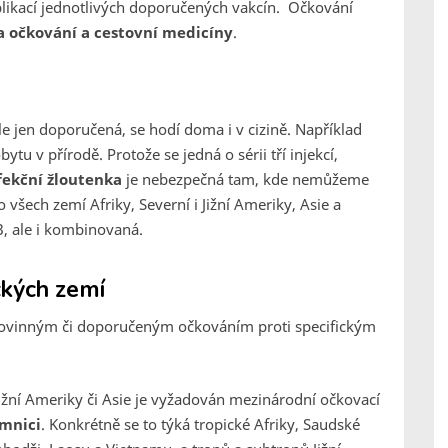
likací jednotlivých doporučených vakcín. Očkování
a očkování a cestovní medicíny
.
e jen doporučená, se hodí doma i v cizině. Například
tu v přírodě. Protože se jedná o sérii tří injekcí,
fekční žloutenka
je nebezpečná tam, kde nemůžeme
všech zemí Afriky, Severní i Jižní Ameriky, Asie a
 B, ale i kombinovaná.
ckých zemí
s povinným či doporučeným očkováním proti specifickým
 Jižní Ameriky či Asie je vyžadován mezinárodní očkovací
imnici
. Konkrétně se to týká tropické Afriky, Saudské