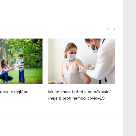
a: Jak je nejlépe
Jak se chovat před a po očkování
29. dub
(nejen) proti nemoci covid–19
imunolog