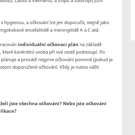
mbodži, Laosu a Vietnamu, a tropů a subtropů Jižní
hygienou, a očkování lze jen doporučit, stejně jako
ningokokové encefalitidě a meningitidě A a C atd.
pracován
individuální očkovací plán
na základě
které konkrétní osoba při své cestě podstoupí. Po
plánuje a provádí nejprve očkování povinné (pokud je
otom doporučené očkování. Vždy je nutno vážit
rželi jste všechna očkování? Nebo jste očkování
plikace?