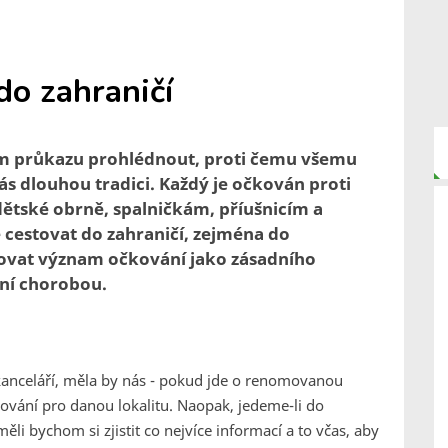
do zahraničí
ím průkazu prohlédnout, proti čemu všemu
s dlouhou tradici. Každý je očkován proti
 dětské obrně, spalničkám, příušnicím a
cestovat do zahraničí, zejména do
zňovat význam očkování jako zásadního
ní chorobou.
kanceláří, měla by nás - pokud jde o renomovanou
ování pro danou lokalitu. Naopak, jedeme-li do
měli bychom si zjistit co nejvíce informací a to včas, aby