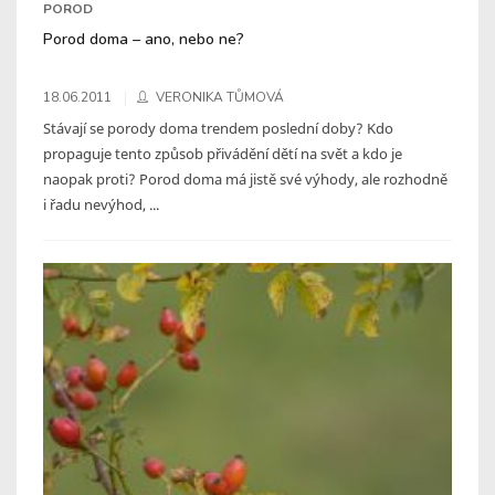
POROD
Porod doma – ano, nebo ne?
18.06.2011
VERONIKA TŮMOVÁ
Stávají se porody doma trendem poslední doby? Kdo
propaguje tento způsob přivádění dětí na svět a kdo je
naopak proti? Porod doma má jistě své výhody, ale rozhodně
i řadu nevýhod, ...