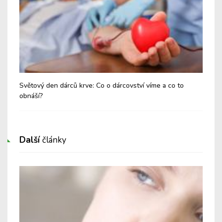
Světový den dárců krve: Co o dárcovství víme a co to
Har
obnáší?
Další
články