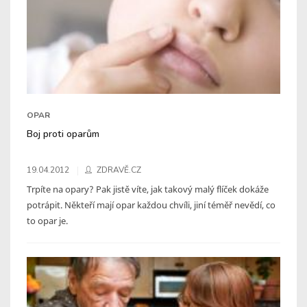
OPAR
Boj proti oparům
19.04.2012
ZDRAVĚ.CZ
Trpíte na opary? Pak jistě víte, jak takový malý flíček dokáže
potrápit. Někteří mají opar každou chvíli, jiní téměř nevědí, co
to opar je.