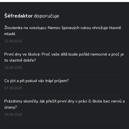
Šéfredaktor
doporučuje
Žloutenka na vzestupu: Nemoc špinavých rukou ohrožuje hlavně
mladé
22.09.2025
První dny ve školce: Proč vaše dítě bude pořád nemocné a proč je
to vlastně dobře?
16.09.2025
Co jíst a pít pokud vás trápí průjem?
07.09.2025
Prázdniny skončily. Jak přežít první dny v práci či škole bez nervů a
únavy?
04.09.2025