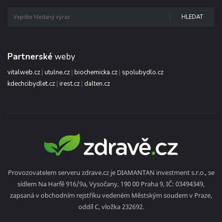
HLEDAT
Partnerské
weby
vitalweb.cz
|
utulne.cz
|
biochemicka.cz
|
spolubydlo.cz
kdechcibydlet.cz
|
irest.cz
|
dalten.cz
Provozovatelem serveru zdrave.cz je DIAMANTAN investment s.r.o., se
sídlem Na Harfě 916/9a, Vysočany, 190 00 Praha 9, IČ: 03494349,
zapsaná v obchodním rejstříku vedeném Městským soudem v Praze,
oddíl C, vložka 232692.