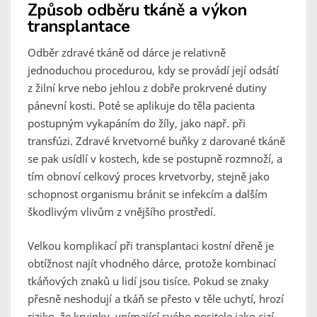
Způsob odběru tkáně a výkon
transplantace
Odběr zdravé tkáně od dárce je relativně
jednoduchou procedurou, kdy se provádí její odsátí
z žilní krve nebo jehlou z dobře prokrvené dutiny
pánevní kosti. Poté se aplikuje do těla pacienta
postupným vykapáním do žíly, jako např. při
transfúzi. Zdravé krvetvorné buňky z darované tkáně
se pak usídlí v kostech, kde se postupně rozmnoží, a
tím obnoví celkový proces krvetvorby, stejně jako
schopnost organismu bránit se infekcím a dalším
škodlivým vlivům z vnějšího prostředí.
Velkou komplikací při transplantaci kostní dřeně je
obtížnost najít vhodného dárce, protože kombinací
tkáňových znaků u lidí jsou tisíce. Pokud se znaky
přesně neshodují a tkáň se přesto v těle uchytí, hrozí
riziko, že krvinky, vnímající svého nositele jako cizí,