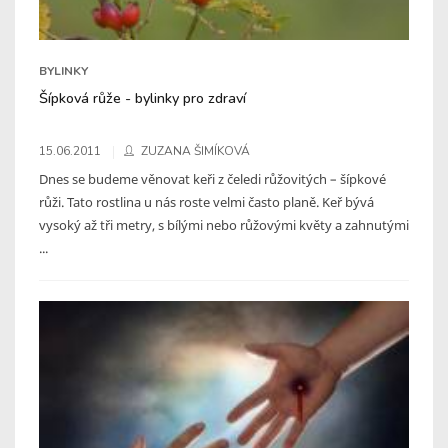
BYLINKY
Šípková růže - bylinky pro zdraví
15.06.2011
ZUZANA ŠIMÍKOVÁ
Dnes se budeme věnovat keři z čeledi růžovitých – šípkové
růži. Tato rostlina u nás roste velmi často planě. Keř bývá
vysoký až tři metry, s bílými nebo růžovými květy a zahnutými
...