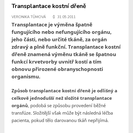
Transplantace kostní dřeně
VERONIKA TŮMOVÁ
31.05.2011
Transplantace je výměna špatně
fungujícího nebo nefungujícího orgánu,
jeho části, nebo určité tkáně, za orgán
zdravý a plně funkční. Transplantace kostní
dřeně znamená výměnu tkáně se špatnou
funkcí krvetvorby uvnitř kostí a tím
obnovu přirozené obranyschopnosti
organismu.
Způsob transplantace kostní dřeně je odlišný a
celkově jednodušší než složité transplantace
orgánů
, podobá se způsobu provedení běžné
transfúze. Složitější však může být následná léčba
pacienta, pokud tělo darovanou tkáň nepřijímá.