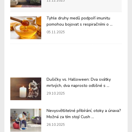
12.12.2025
Tyhle druhy medů podpoří imunitu
pomohou bojovat s respiračními o ...
05.11.2025
Dušičky vs. Halloween: Dva svátky
mrtvých, dva naprosto odlišné s ...
29.10.2025
Nevysvětlitelné přibírání, otoky a únava?
Možná za tím stojí Cush ...
26.10.2025