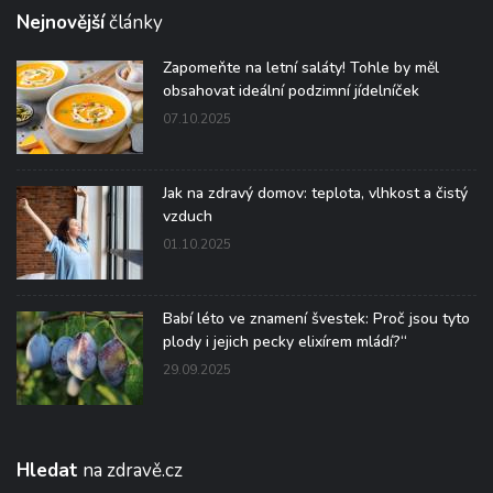
Nejnovější
články
Zapomeňte na letní saláty! Tohle by měl
obsahovat ideální podzimní jídelníček
07.10.2025
Jak na zdravý domov: teplota, vlhkost a čistý
vzduch
01.10.2025
Babí léto ve znamení švestek: Proč jsou tyto
plody i jejich pecky elixírem mládí?“
29.09.2025
Hledat
na zdravě.cz