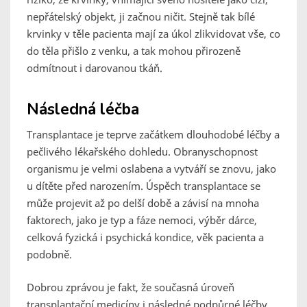
nepřátelský objekt, ji začnou ničit. Stejně tak bílé
krvinky v těle pacienta mají za úkol zlikvidovat vše, co
do těla přišlo z venku, a tak mohou přirozeně
odmítnout i darovanou tkáň.
Následná léčba
Transplantace je teprve začátkem dlouhodobé léčby a
pečlivého lékařského dohledu. Obranyschopnost
organismu je velmi oslabena a vytváří se znovu, jako
u dítěte před narozením. Úspěch transplantace se
může projevit až po delší době a závisí na mnoha
faktorech, jako je typ a fáze nemoci, výběr dárce,
celková fyzická i psychická kondice, věk pacienta a
podobně.
Dobrou zprávou je fakt, že současná úroveň
transplantační medicíny i následné podpůrné léčby