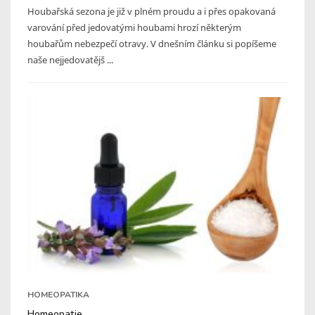
Houbařská sezona je již v plném proudu a i přes opakovaná
varování před jedovatými houbami hrozí některým
houbařům nebezpečí otravy. V dnešním článku si popíšeme
naše nejjedovatějš ...
HOMEOPATIKA
Homeopatie