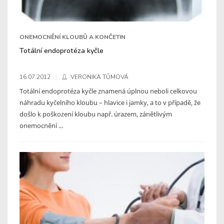
ONEMOCNĚNÍ KLOUBŮ A KONČETIN
Totální endoprotéza kyčle
16.07.2012
VERONIKA TŮMOVÁ
Totální endoprotéza kyčle znamená úplnou neboli celkovou
náhradu kyčelního kloubu – hlavice i jamky, a to v případě, že
došlo k poškození kloubu např. úrazem, zánětlivým
onemocnění ...