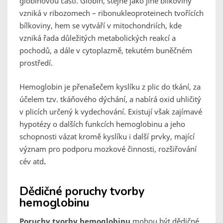
globinovou částí. Globin, stejně jako jiné bílkoviny
vzniká v ribozomech – ribonukleoproteinech tvořících
bílkoviny, hem se vytváří v mitochondriích, kde
vzniká řada důležitých metabolických reakcí a
pochodů, a dále v cytoplazmě, tekutém buněčném
prostředí.
Hemoglobin je přenašečem kyslíku z plic do tkání, za
účelem tzv. tkáňového dýchání, a nabírá oxid uhličitý
v plicích určený k vydechování. Existují však zajímavé
hypotézy o dalších funkcích hemoglobinu a jeho
schopnosti vázat kromě kyslíku i další prvky, mající
význam pro podporu mozkové činnosti, rozšiřování
cév atd
.
Dědičné poruchy tvorby
hemoglobinu
Poruchy tvorby hemoglobinu
mohou být dědičné.