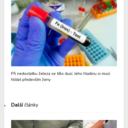
Při nedostatku železa se tělo dusí. Jeho hladinu si musí
Je 
hlídat především ženy
on
Další
články