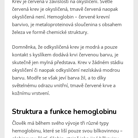
Krev je červená v závislosti na okysličení. Světle
červená krev je okysličená, tmavě červená naopak
okysličená není. Hemoglobin – červené krevní
barvivo, je metaloproteinová sloučenina s obsahem
železa ve formě chemické struktury.
Domněnka, že odkysličená krev je modrá a pouze
kontakt s kyslíkem dodává krvi červenou barvu, je
skutečně jen mylná představa. Krev v žádném stádiu
okysličení či naopak odkysličení nezískává modrou
barvu. Modře se však jeví barva žil, a to díky
světelnému odrazu vnitřní, tmavě červené krve a
kožnímu vrstvení.
Struktura a funkce hemoglobinu
Člověk má během svého vývoje tři různé typy
hemoglobinu, které se liší pouze svou bílkovinnou –