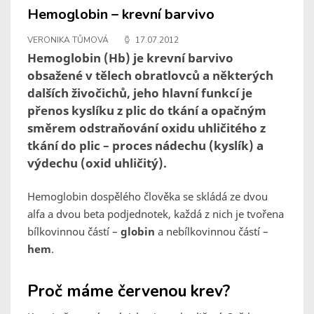
Hemoglobin – krevní barvivo
VERONIKA TŮMOVÁ
17.07.2012
Hemoglobin (Hb) je krevní barvivo
obsažené v tělech obratlovců a některých
dalších živočichů, jeho hlavní funkcí je
přenos kyslíku z plic do tkání a opačným
směrem odstraňování oxidu uhličitého z
tkání do plic – proces nádechu (kyslík) a
výdechu (oxid uhličitý).
Hemoglobin dospělého člověka se skládá ze dvou
alfa a dvou beta podjednotek, každá z nich je tvořena
bílkovinnou částí –
globin
a nebílkovinnou částí –
hem
.
Proč máme červenou krev?