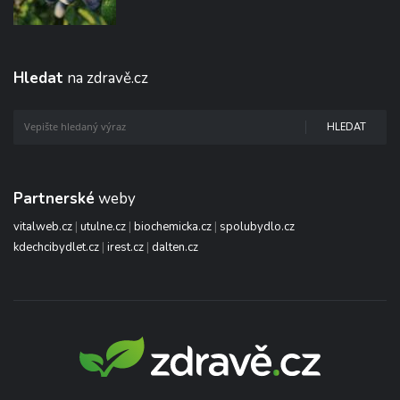
Hledat
na zdravě.cz
HLEDAT
Partnerské
weby
vitalweb.cz
|
utulne.cz
|
biochemicka.cz
|
spolubydlo.cz
kdechcibydlet.cz
|
irest.cz
|
dalten.cz