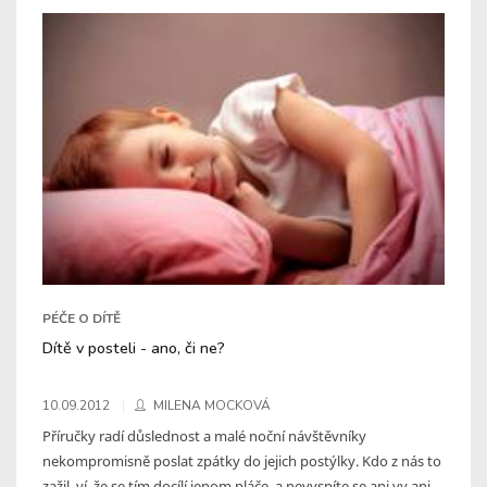
PÉČE O DÍTĚ
Dítě v posteli - ano, či ne?
10.09.2012
MILENA MOCKOVÁ
Příručky radí důslednost a malé noční návštěvníky
nekompromisně poslat zpátky do jejich postýlky. Kdo z nás to
zažil, ví, že se tím docílí jenom pláče, a nevyspíte se ani vy ani