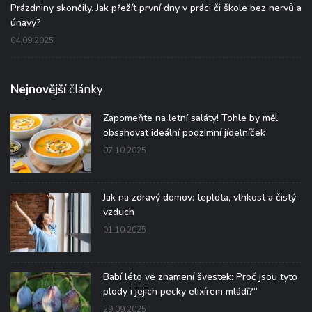
Prázdniny skončily. Jak přežít první dny v práci či škole bez nervů a
únavy?
04.09.2025
Nejnovější
články
Zapomeňte na letní saláty! Tohle by měl
obsahovat ideální podzimní jídelníček
07.10.2025
Jak na zdravý domov: teplota, vlhkost a čistý
vzduch
01.10.2025
Babí léto ve znamení švestek: Proč jsou tyto
plody i jejich pecky elixírem mládí?“
29.09.2025