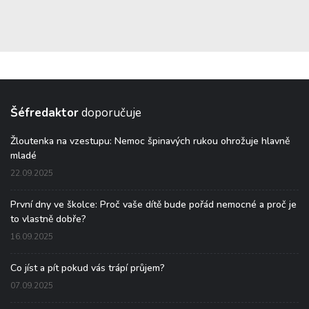
Šéfredaktor
doporučuje
Žloutenka na vzestupu: Nemoc špinavých rukou ohrožuje hlavně
mladé
22.09.2025
První dny ve školce: Proč vaše dítě bude pořád nemocné a proč je
to vlastně dobře?
16.09.2025
Co jíst a pít pokud vás trápí průjem?
07.09.2025