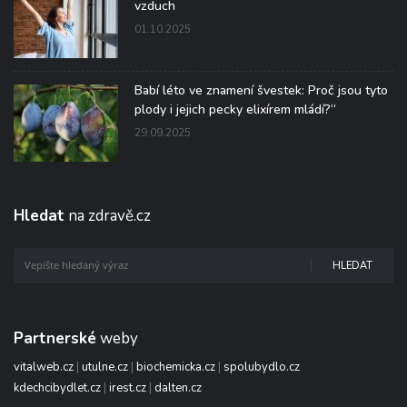
vzduch
01.10.2025
Babí léto ve znamení švestek: Proč jsou tyto
plody i jejich pecky elixírem mládí?“
29.09.2025
Hledat
na zdravě.cz
HLEDAT
Partnerské
weby
vitalweb.cz
|
utulne.cz
|
biochemicka.cz
|
spolubydlo.cz
kdechcibydlet.cz
|
irest.cz
|
dalten.cz