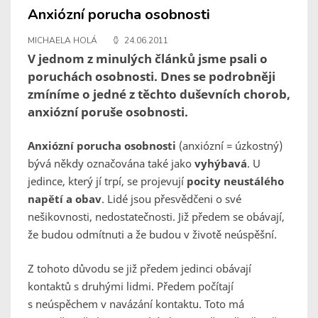
Anxiózní porucha osobnosti
MICHAELA HOLÁ
24.06.2011
V jednom z minulých článků jsme psali o
poruchách osobnosti. Dnes se podrobněji
zmíníme o jedné z těchto duševních chorob,
anxiózní poruše osobnosti.
Anxiózní porucha osobnosti
(anxiózní = úzkostný)
bývá někdy označována také jako
vyhýbavá
. U
jedince, který jí trpí, se projevují
pocity neustálého
napětí a obav
. Lidé jsou přesvědčeni o své
nešikovnosti, nedostatečnosti. Již předem se obávají,
že budou odmítnuti a že budou v životě neúspěšní.
Z tohoto důvodu se již předem jedinci obávají
kontaktů s druhými lidmi. Předem počítají
s neúspěchem v navázání kontaktu. Toto má