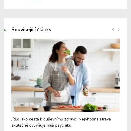
Související
články
Jídlo jako cesta k duševnímu zdraví: (Ne)vhodná strava
Obs
skutečně ovlivňuje naši psychiku
úzk