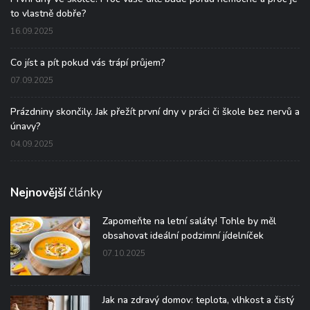
to vlastně dobře?
16.09.2025
Co jíst a pít pokud vás trápí průjem?
07.09.2025
Prázdniny skončily. Jak přežít první dny v práci či škole bez nervů a
únavy?
04.09.2025
Nejnovější
články
Zapomeňte na letní saláty! Tohle by měl
obsahovat ideální podzimní jídelníček
07.10.2025
Jak na zdravý domov: teplota, vlhkost a čistý