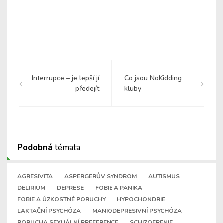
Interrupce – je lepší jí
Co jsou NoKidding
předejít
kluby
Podobná
témata
AGRESIVITA
ASPERGERŮV SYNDROM
AUTISMUS
DELIRIUM
DEPRESE
FOBIE A PANIKA
FOBIE A ÚZKOSTNÉ PORUCHY
HYPOCHONDRIE
LAKTAČNÍ PSYCHÓZA
MANIODEPRESIVNÍ PSYCHÓZA
PORUCHA SEXUÁLNÍ PREFERENCE
SCHIZOFRENIE