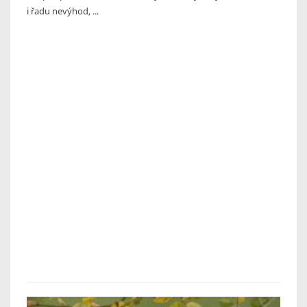
i řadu nevýhod, ...