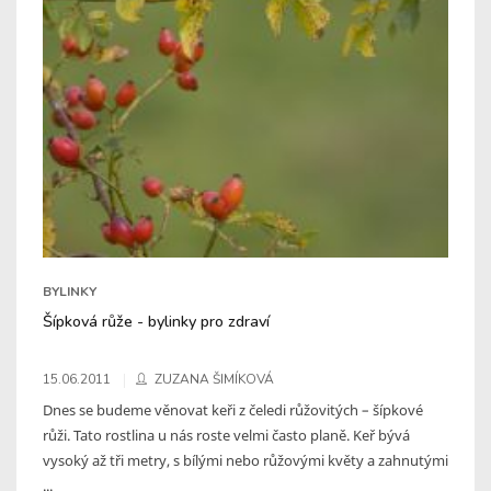
BYLINKY
Šípková růže - bylinky pro zdraví
15.06.2011
ZUZANA ŠIMÍKOVÁ
Dnes se budeme věnovat keři z čeledi růžovitých – šípkové
růži. Tato rostlina u nás roste velmi často planě. Keř bývá
vysoký až tři metry, s bílými nebo růžovými květy a zahnutými
...