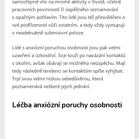
samozřejmě vliv na mnohé aktivity v životě, včetně
pracovních povinností či úspěšného seznamování
s opačným pohlavím. Tito lidé jsou též přesvědčeni o
své podřízenosti vůči ostatním, a tedy vždy vystupují
v neadekvátně submisivní poloze.
Lidé s anxiózní poruchou osobnosti jsou pak velmi
uzavření a úzkostliví. Sice touží po navázání kontaktů
s okolím, avšak obávají se možného neúspěchu. Mají
tedy následně tendenci se kontaktům spíše vyhýbat.
Trpí svou velmi nízkou sebedůvěrou, která
poznamenává veškeré jejich jednání.
Léčba anxiózní poruchy osobnosti