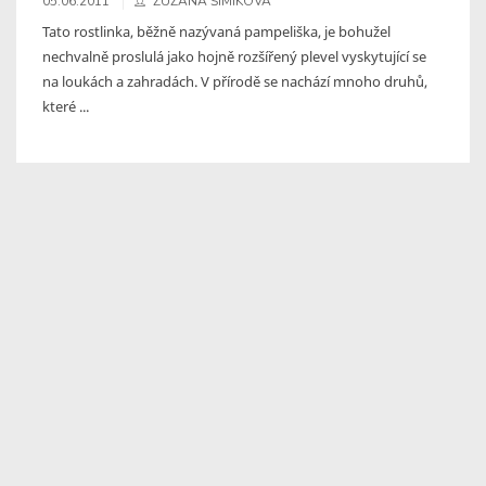
05.06.2011
ZUZANA ŠIMÍKOVÁ
Tato rostlinka, běžně nazývaná pampeliška, je bohužel
nechvalně proslulá jako hojně rozšířený plevel vyskytující se
na loukách a zahradách. V přírodě se nachází mnoho druhů,
které ...