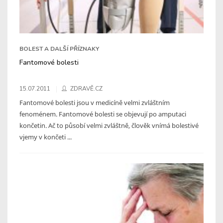
BOLEST A DALŠÍ PŘÍZNAKY
Fantomové bolesti
15.07.2011
ZDRAVĚ.CZ
Fantomové bolesti jsou v medicíně velmi zvláštním
fenoménem. Fantomové bolesti se objevují po amputaci
končetin. Ač to působí velmi zvláštně, člověk vnímá bolestivé
vjemy v končeti ...