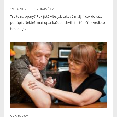
19.04.2012
ZDRAVĚ.CZ
Trpíte na opary? Pak jistě víte, jak takový malý flíček dokáže
potrápit. Někteří mají opar každou chvíli, jiní téměř nevědí, co
to opar je.
CUKROVKA