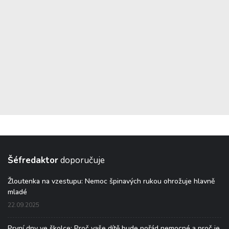
Šéfredaktor
doporučuje
Žloutenka na vzestupu: Nemoc špinavých rukou ohrožuje hlavně
mladé
22.09.2025
První dny ve školce: Proč vaše dítě bude pořád nemocné a proč je