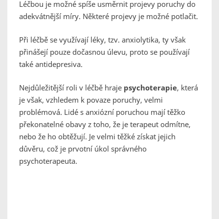
Léčbou je možné spíše usměrnit projevy poruchy do
adekvátnější míry. Některé projevy je možné potlačit.
Při léčbě se využívají léky, tzv. anxiolytika, ty však
přinášejí pouze dočasnou úlevu, proto se používají
také antidepresiva.
Nejdůležitější roli v léčbě hraje
psychoterapie
, která
je však, vzhledem k povaze poruchy, velmi
problémová. Lidé s anxiózní poruchou mají těžko
překonatelné obavy z toho, že je terapeut odmítne,
nebo že ho obtěžují. Je velmi těžké získat jejich
důvěru, což je prvotní úkol správného
psychoterapeuta.