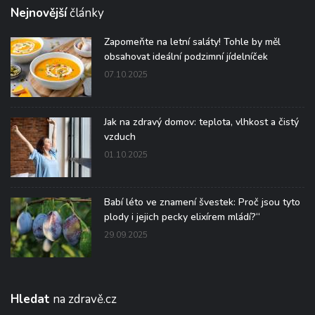
Nejnovější
články
Zapomeňte na letní saláty! Tohle by měl
obsahovat ideální podzimní jídelníček
07.10.2025
Jak na zdravý domov: teplota, vlhkost a čistý
vzduch
01.10.2025
Babí léto ve znamení švestek: Proč jsou tyto
plody i jejich pecky elixírem mládí?“
29.09.2025
Hledat
na zdravě.cz