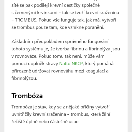
sítě se pak podílejí krevní destičky společně
s červenými krvinkami – tak se tvoří krevní sraženina
– TROMBUS. Pokud vše funguje tak, jak má, vytvoří
se trombus pouze tam, kde vznikne poranění.
Základním předpokladem správného fungování
tohoto systému je, že tvorba fibrinu a fibrinolýza jsou
v rovnováze. Pokud tomu tak není, může vám
pomoci doplněk stravy
Natto NKCP
, který pomáhá
přirozeně udržovat rovnováhu mezi koagulací a
fibrinolýzou.
Trombóza
Trombóza je stav, kdy se z nějaké příčiny vytvoří
uvnitř žíly krevní sraženina – trombus, která žilní
řečiště úplně nebo částečně ucpe.