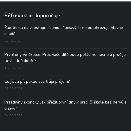
Šéfredaktor
doporučuje
Žloutenka na vzestupu: Nemoc špinavých rukou ohrožuje hlavně
mladé
22.09.2025
První dny ve školce: Proč vaše dítě bude pořád nemocné a proč je
to vlastně dobře?
16.09.2025
Co jíst a pít pokud vás trápí průjem?
07.09.2025
Prázdniny skončily. Jak přežít první dny v práci či škole bez nervů a
únavy?
04.09.2025