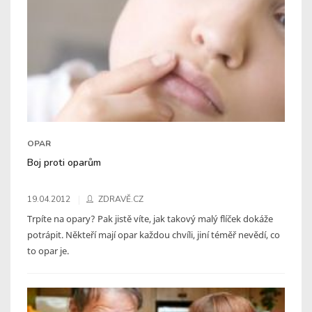
OPAR
Boj proti oparům
19.04.2012
ZDRAVĚ.CZ
Trpíte na opary? Pak jistě víte, jak takový malý flíček dokáže
potrápit. Někteří mají opar každou chvíli, jiní téměř nevědí, co
to opar je.