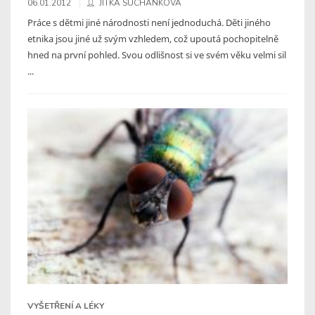
06.01.2012
JITKA SUCHÁNKOVÁ
Práce s dětmi jiné národnosti není jednoduchá. Děti jiného
etnika jsou jiné už svým vzhledem, což upoutá pochopitelně
hned na první pohled. Svou odlišnost si ve svém věku velmi sil
...
VYŠETŘENÍ A LÉKY