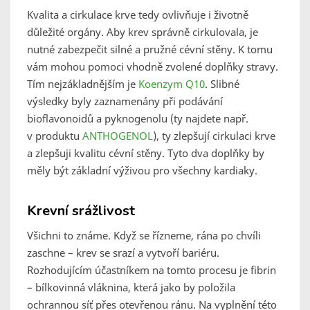
Kvalita a cirkulace krve tedy ovlivňuje i životně
důležité orgány. Aby krev správně cirkulovala, je
nutné zabezpečit silné a pružné cévní stěny. K tomu
vám mohou pomoci vhodně zvolené doplňky stravy.
Tím nejzákladnějším je
Koenzym Q10
. Slibné
výsledky byly zaznamenány při podávání
bioflavonoidů a pyknogenolu (ty najdete např.
v produktu
ANTHOGENOL
), ty zlepšují cirkulaci krve
a zlepšuji kvalitu cévní stěny. Tyto dva doplňky by
měly být základní výživou pro všechny kardiaky.
Krevní srážlivost
Všichni to známe. Když se řízneme, rána po chvíli
zaschne – krev se srazí a vytvoří bariéru.
Rozhodujícím účastníkem na tomto procesu je fibrin
– bílkovinná vláknina, která jako by položila
ochrannou síť přes otevřenou ránu. Na vyplnění této