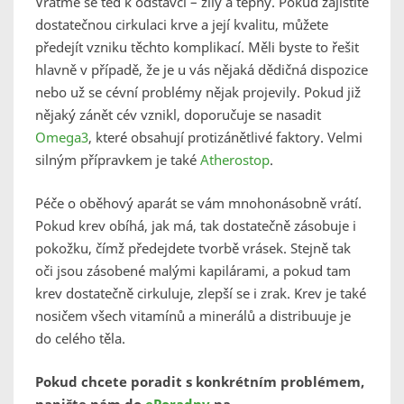
Vraťme se teď k odstavci – žíly a tepny. Pokud zajistíte
dostatečnou cirkulaci krve a její kvalitu, můžete
předejít vzniku těchto komplikací. Měli byste to řešit
hlavně v případě, že je u vás nějaká dědičná dispozice
nebo už se cévní problémy nějak projevily. Pokud již
nějaký zánět cév vznikl, doporučuje se nasadit
Omega3
, které obsahují protizánětlivé faktory. Velmi
silným přípravkem je také
Atherostop
.
Péče o oběhový aparát se vám mnohonásobně vrátí.
Pokud krev obíhá, jak má, tak dostatečně zásobuje i
pokožku, čímž předejdete tvorbě vrásek. Stejně tak
oči jsou zásobené malými kapilárami, a pokud tam
krev dostatečně cirkuluje, zlepší se i zrak. Krev je také
nosičem všech vitamínů a minerálů a distribuuje je
do celého těla.
Pokud chcete poradit s konkrétním problémem,