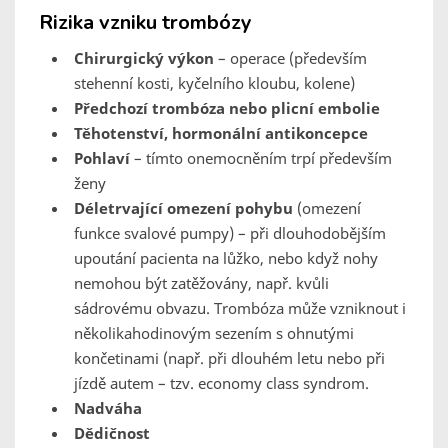
Rizika vzniku trombózy
Chirurgický výkon
– operace (především
stehenní kosti, kyčelního kloubu, kolene)
Předchozí trombóza nebo plicní embolie
Těhotenství, hormonální antikoncepce
Pohlaví
– tímto onemocněním trpí především
ženy
Déletrvající omezení pohybu
(omezení
funkce svalové pumpy) – při dlouhodobějším
upoutání pacienta na lůžko, nebo když nohy
nemohou být zatěžovány, např. kvůli
sádrovému obvazu. Trombóza může vzniknout i
několikahodinovým sezením s ohnutými
končetinami (např. při dlouhém letu nebo při
jízdě autem – tzv. economy class syndrom.
Nadváha
Dědičnost