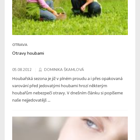
OTRAVA
Otravy houbami
05.08.2012
DOMINIKA ŠKAMLOVÁ
Houbařská sezona je již v plném proudu a i přes opakovaná
varování před jedovatými houbami hrozí některým
houbařům nebezpečí otravy. V dnešním článku si popíšeme
naše nejjedovatějš ...