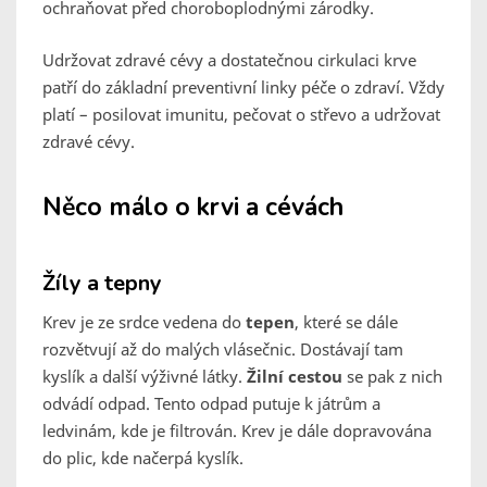
ochraňovat před choroboplodnými zárodky.
Udržovat zdravé cévy a dostatečnou cirkulaci krve
patří do základní preventivní linky péče o zdraví. Vždy
platí – posilovat imunitu, pečovat o střevo a udržovat
zdravé cévy.
Něco málo o krvi a cévách
Žíly a tepny
Krev je ze srdce vedena do
tepen
, které se dále
rozvětvují až do malých vlásečnic. Dostávají tam
kyslík a další výživné látky.
Žilní cestou
se pak z nich
odvádí odpad. Tento odpad putuje k játrům a
ledvinám, kde je filtrován. Krev je dále dopravována
do plic, kde načerpá kyslík.