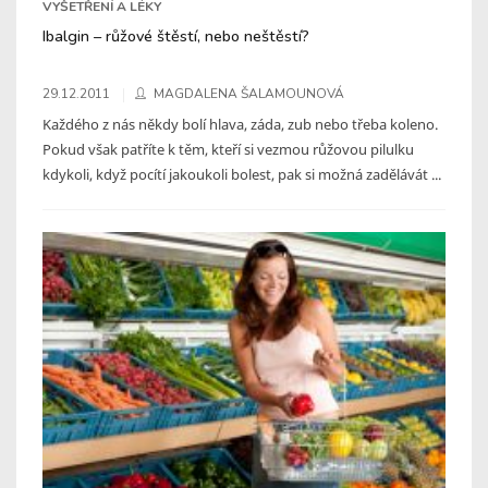
VYŠETŘENÍ A LÉKY
Ibalgin – růžové štěstí, nebo neštěstí?
29.12.2011
MAGDALENA ŠALAMOUNOVÁ
Každého z nás někdy bolí hlava, záda, zub nebo třeba koleno.
Pokud však patříte k těm, kteří si vezmou růžovou pilulku
kdykoli, když pocítí jakoukoli bolest, pak si možná zadělávát ...