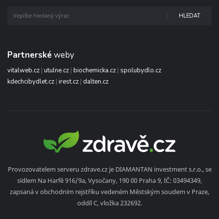
HLEDAT
Partnerské
weby
vitalweb.cz
|
utulne.cz
|
biochemicka.cz
|
spolubydlo.cz
kdechcibydlet.cz
|
irest.cz
|
dalten.cz
Provozovatelem serveru zdrave.cz je DIAMANTAN investment s.r.o., se
sídlem Na Harfě 916/9a, Vysočany, 190 00 Praha 9, IČ: 03494349,
zapsaná v obchodním rejstříku vedeném Městským soudem v Praze,
oddíl C, vložka 232692.