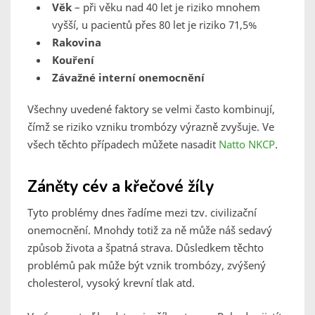
Věk
– při věku nad 40 let je riziko mnohem
vyšší, u pacientů přes 80 let je riziko 71,5%
Rakovina
Kouření
Závažné interní onemocnění
Všechny uvedené faktory se velmi často kombinují,
čímž se riziko vzniku trombózy výrazně zvyšuje. Ve
všech těchto případech můžete nasadit
Natto NKCP
.
Záněty cév a křečové žíly
Tyto problémy dnes řadíme mezi tzv. civilizační
onemocnění. Mnohdy totiž za ně může náš sedavý
způsob života a špatná strava. Důsledkem těchto
problémů pak může být vznik trombózy, zvýšený
cholesterol, vysoký krevní tlak atd.