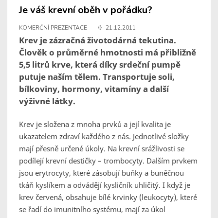
Je váš krevní oběh v pořádku?
KOMERČNÍ PREZENTACE
21.12.2011
Krev je zázračná životodárná tekutina.
Člověk o průměrné hmotnosti má přibližně
5,5 litrů krve, která díky srdeční pumpě
putuje naším tělem. Transportuje soli,
bílkoviny, hormony, vitamíny a další
výživné látky.
Krev je složena z mnoha prvků a její kvalita je
ukazatelem zdraví každého z nás. Jednotlivé složky
mají přesně určené úkoly. Na krevní srážlivosti se
podílejí krevní destičky – trombocyty. Dalším prvkem
jsou erytrocyty, které zásobují buňky a buněčnou
tkáň kyslíkem a odvádějí kysličník uhličitý. I když je
krev červená, obsahuje bílé krvinky (leukocyty), které
se řadí do imunitního systému, mají za úkol