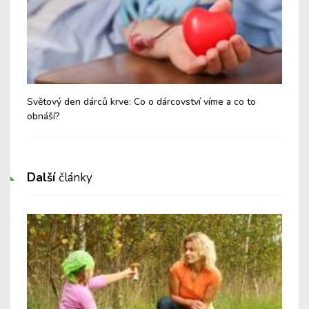
Světový den dárců krve: Co o dárcovství víme a co to
Har
obnáší?
Další
články