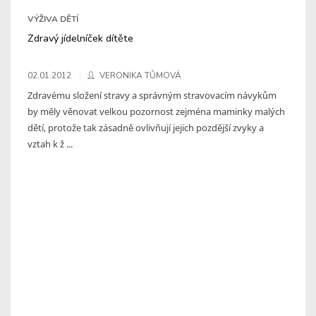
VÝŽIVA DĚTÍ
Zdravý jídelníček dítěte
02.01.2012
VERONIKA TŮMOVÁ
Zdravému složení stravy a správným stravovacím návykům
by měly věnovat velkou pozornost zejména maminky malých
dětí, protože tak zásadně ovlivňují jejich pozdější zvyky a
vztah k ž ...