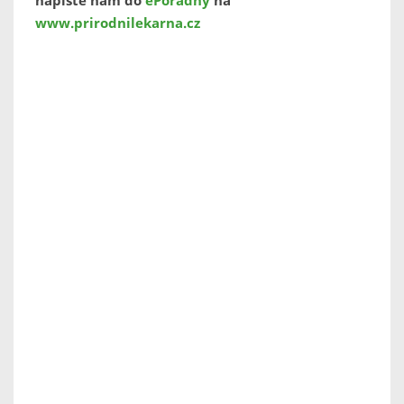
napište nám do
ePoradny
na
www.prirodnilekarna.cz