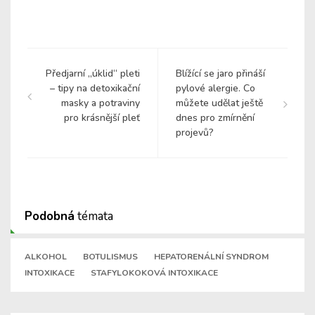
Předjarní „úklid“ pleti
Blížící se jaro přináší
– tipy na detoxikační
pylové alergie. Co
masky a potraviny
můžete udělat ještě
pro krásnější pleť
dnes pro zmírnění
projevů?
Podobná
témata
ALKOHOL
BOTULISMUS
HEPATORENÁLNÍ SYNDROM
INTOXIKACE
STAFYLOKOKOVÁ INTOXIKACE