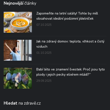
Nejnovější
články
Zapomeňte na letní saláty! Tohle by měl
obsahovat ideální podzimní jídelníček
07.10.2025
Jak na zdravý domov: teplota, vlhkost a čistý
vzduch
01.10.2025
Babí léto ve znamení švestek: Proč jsou tyto
plody i jejich pecky elixírem mládí?“
29.09.2025
Hledat
na zdravě.cz