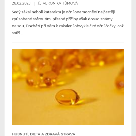
28.02.2023
VERONIKA TŮMOVÁ
Šedý zákal neboli katarakta je oční onemocnění nejčastěji
způsobené stárnutím, přesné příčiny však dosud známy
nejsou. Dochází při něm k zakalení obvykle čiré oční čočky, což
sníží ...
HUBNUTÍ, DIETA A ZDRAVÁ STRAVA