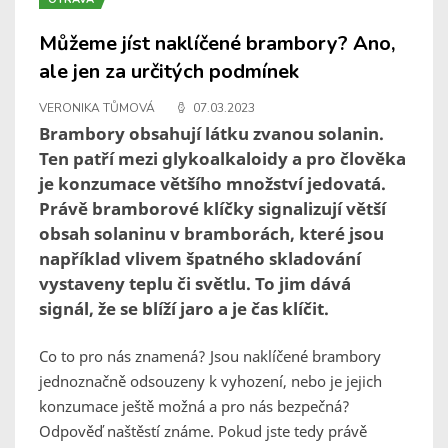
Můžeme jíst naklíčené brambory? Ano,
ale jen za určitých podmínek
VERONIKA TŮMOVÁ
07.03.2023
Brambory obsahují látku zvanou solanin.
Ten patří mezi glykoalkaloidy a pro člověka
je konzumace většího množství jedovatá.
Právě bramborové klíčky signalizují větší
obsah solaninu v bramborách, které jsou
například vlivem špatného skladování
vystaveny teplu či světlu. To jim dává
signál, že se blíží jaro a je čas klíčit.
Co to pro nás znamená? Jsou naklíčené brambory
jednoznačně odsouzeny k vyhození, nebo je jejich
konzumace ještě možná a pro nás bezpečná?
Odpověď naštěstí známe. Pokud jste tedy právě