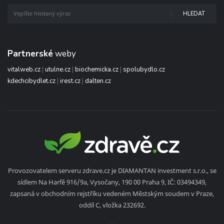
HLEDAT
Partnerské
weby
vitalweb.cz
|
utulne.cz
|
biochemicka.cz
|
spolubydlo.cz
kdechcibydlet.cz
|
irest.cz
|
dalten.cz
Provozovatelem serveru zdrave.cz je DIAMANTAN investment s.r.o., se
sídlem Na Harfě 916/9a, Vysočany, 190 00 Praha 9, IČ: 03494349,
zapsaná v obchodním rejstříku vedeném Městským soudem v Praze,
oddíl C, vložka 232692.