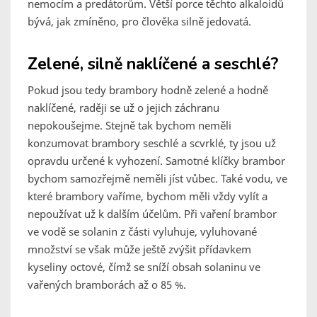
nemocím a predátorům. Větší porce těchto alkaloidů
bývá, jak zmíněno, pro člověka silně jedovatá.
Zelené, silně naklíčené a seschlé?
Pokud jsou tedy brambory hodně zelené a hodně
naklíčené, raději se už o jejich záchranu
nepokoušejme. Stejně tak bychom neměli
konzumovat brambory seschlé a scvrklé, ty jsou už
opravdu určené k vyhození. Samotné klíčky brambor
bychom samozřejmě neměli jíst vůbec. Také vodu, ve
které brambory vaříme, bychom měli vždy vylít a
nepoužívat už k dalším účelům. Při vaření brambor
ve vodě se solanin z části vyluhuje, vyluhované
množství se však může ještě zvýšit přídavkem
kyseliny octové, čímž se sníží obsah solaninu ve
vařených bramborách až o 85 %.