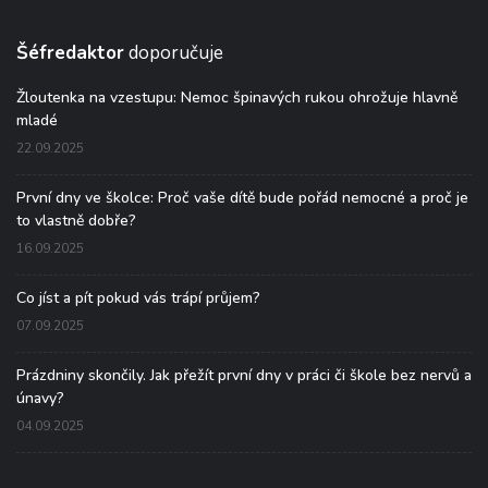
Šéfredaktor
doporučuje
Žloutenka na vzestupu: Nemoc špinavých rukou ohrožuje hlavně
mladé
22.09.2025
První dny ve školce: Proč vaše dítě bude pořád nemocné a proč je
to vlastně dobře?
16.09.2025
Co jíst a pít pokud vás trápí průjem?
07.09.2025
Prázdniny skončily. Jak přežít první dny v práci či škole bez nervů a
únavy?
04.09.2025