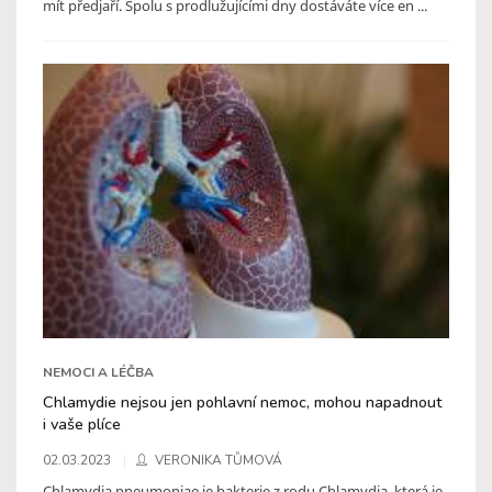
mít předjaří. Spolu s prodlužujícími dny dostáváte více en ...
NEMOCI A LÉČBA
Chlamydie nejsou jen pohlavní nemoc, mohou napadnout
i vaše plíce
02.03.2023
VERONIKA TŮMOVÁ
Chlamydia pneumoniae je bakterie z rodu Chlamydia, která je