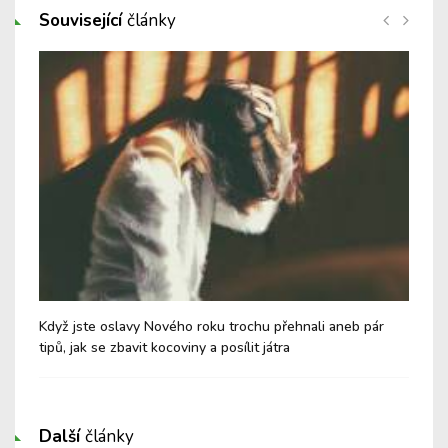
Související
články
u!
Když jste oslavy Nového roku trochu přehnali aneb pár
Dět
tipů, jak se zbavit kocoviny a posílit játra
po
Další
články