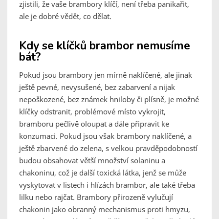
zjistili, že vaše brambory klíčí, není třeba panikařit,
ale je dobré vědět, co dělat.
Kdy se klíčků brambor nemusíme
bát?
Pokud jsou brambory jen mírně naklíčené, ale jinak
ještě pevné, nevysušené, bez zabarvení a nijak
nepoškozené, bez známek hniloby či plísně, je možné
klíčky odstranit, problémové místo vykrojit,
bramboru pečlivě oloupat a dále připravit ke
konzumaci. Pokud jsou však brambory naklíčené, a
ještě zbarvené do zelena, s velkou pravděpodobností
budou obsahovat větší množství solaninu a
chakoninu, což je další toxická látka, jenž se může
vyskytovat v listech i hlízách brambor, ale také třeba
lilku nebo rajčat. Brambory přirozeně vylučují
chakonin jako obranný mechanismus proti hmyzu,