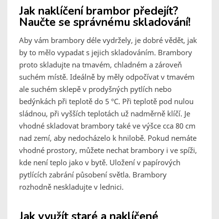
Jak naklíčení brambor předejít?
Naučte se správnému skladování!
Aby vám brambory déle vydržely, je dobré vědět, jak
by to mělo vypadat s jejich skladováním. Brambory
proto skladujte na tmavém, chladném a zároveň
suchém místě. Ideálně by měly odpočívat v tmavém
ale suchém sklepě v prodyšných pytlích nebo
bedýnkách při teplotě do 5 °C. Při teplotě pod nulou
sládnou, při vyšších teplotách už nadměrně klíčí. Je
vhodné skladovat brambory také ve výšce cca 80 cm
nad zemí, aby nedocházelo k hnilobě. Pokud nemáte
vhodné prostory, můžete nechat brambory i ve spíži,
kde není teplo jako v bytě. Uložení v papírových
pytlících zabrání působení světla. Brambory
rozhodně neskladujte v lednici.
Jak využít staré a naklíčené